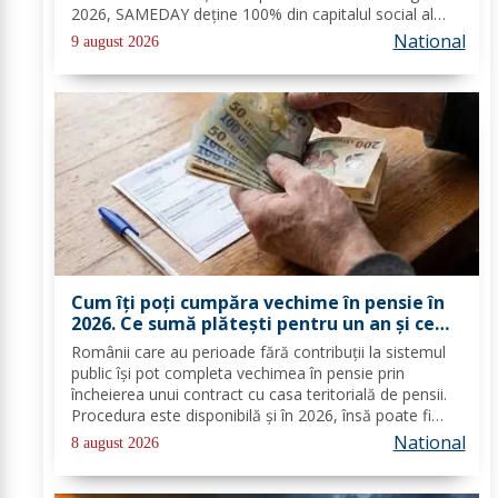
2026, SAMEDAY deține 100% din capitalul social al
Cargus, au anunțat marți, 4 august, reprezentanții
National
9 august 2026
companiei. Companiile nu au anunțat...
Cum îți poți cumpăra vechime în pensie în
2026. Ce sumă plătești pentru un an și ce
documente trebuie depuse
Românii care au perioade fără contribuții la sistemul
public își pot completa vechimea în pensie prin
încheierea unui contract cu casa teritorială de pensii.
Procedura este disponibilă și în 2026, însă poate fi
folosită doar în condițiile prevăzute de lege. Costul
National
8 august 2026
depinde de salariul minim brut...