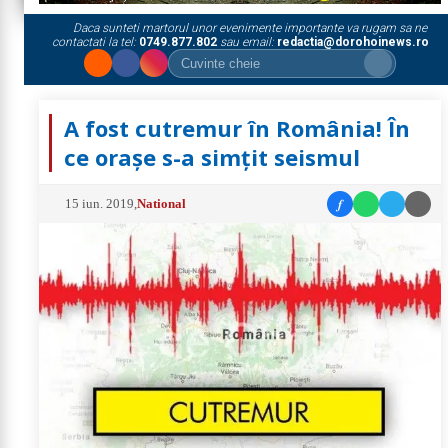
Daca sunteti martorul unor evenimente importante va rugam sa ne
contactati la tel:
0749.877.802
sau email:
redactia@dorohoinews.ro
A fost cutremur în România! În
ce orașe s-a simțit seismul
f
15 iun. 2019
,
National