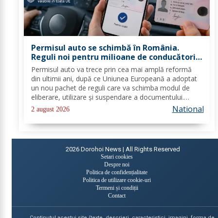
Permisul auto se schimbă în România.
Reguli noi pentru milioane de conducători
auto
Permisul auto va trece prin cea mai amplă reformă
din ultimii ani, după ce Uniunea Europeană a adoptat
un nou pachet de reguli care va schimba modul de
eliberare, utilizare și suspendare a documentului.
România va trebui să transpună noile prevederi în
National
2 august 2026
legislația națională până în 2028, iar cele...
2026
Dorohoi News | All Rights Reserved
Setari cookies
Despre noi
Politica de confidențialitate
Politica de utilizare cookie-uri
Termeni și condiții
Contact
Continutul acestui site (texte, descrieri, caracteristici, imagini, forma de