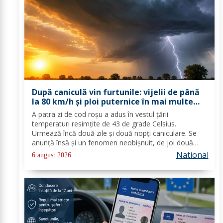
După caniculă vin furtunile: vijelii de până
la 80 km/h și ploi puternice în mai multe
zone
A patra zi de cod roşu a adus în vestul ţării
temperaturi resimţite de 43 de grade Celsius.
Urmează încă două zile şi două nopţi caniculare. Se
anunţă însă şi un fenomen neobişnuit, de joi două
alerte extreme vor fi în vigoare în acelaşi timp în mare
National
6 august 2026
parte din ţară: un cod de caniculă şi unul de...