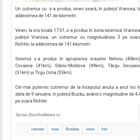
Un cutremur cu s-a produs, vineri seară, în județul Vrancea, l
adâncimea de 141 de kilometri.
Vineri, la ora locală 17:01, s-a produs în zona seismică Vrancea
județul Vrancea, un cutremur cu magnitudinea 3 pe scar
Richter, la adâncimea de 141 kilometri.
Seismul s-a produs în apropierea orașelor Nehoiu (40km)
Covasna (41km), Slănic-Moldova (49km), Târgu Secuies
(51km) și Tîrgu Ocna (55km).
Cel mai puternic cutremur de la începutul anului a avut loc î
data de 9 ianuarie, în județul Buzău, având o magnitudine de 4,
pe scara Richter.
Sursa:
DorohoiNews.ro
cutremur
orașe
România
seism
Stiri