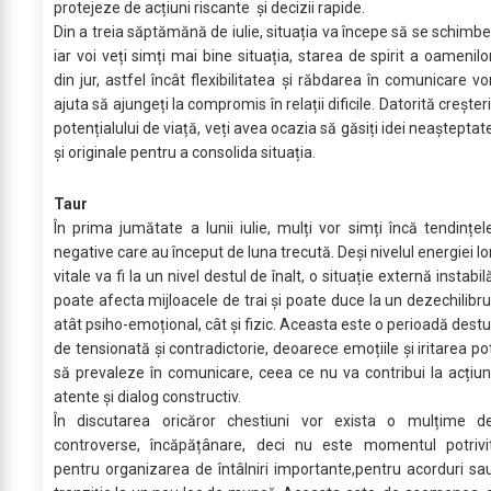
protejeze de acțiuni riscante și decizii rapide.
Din a treia săptămănă de iulie, situația va începe să se schimbe
iar voi veți simți mai bine situația, starea de spirit a oamenilo
din jur, astfel încât flexibilitatea și răbdarea în comunicare vo
ajuta să ajungeți la compromis în relații dificile. Datorită creșteri
potențialului de viață, veți avea ocazia să găsiți idei neașteptat
și originale pentru a consolida situația.
Taur
În prima jumătate a lunii iulie, mulți vor simți încă tendințel
negative care au început de luna trecută. Deși nivelul energiei lo
vitale va fi la un nivel destul de înalt, o situație externă instabil
poate afecta mijloacele de trai și poate duce la un dezechilibru
atât psiho-emoțional, cât și fizic. Aceasta este o perioadă destu
de tensionată și contradictorie, deoarece emoțiile și iritarea po
să prevaleze în comunicare, ceea ce nu va contribui la acțiun
atente și dialog constructiv.
În discutarea oricăror chestiuni vor exista o mulțime d
controverse, încăpățânare, deci nu este momentul potrivi
pentru organizarea de întâlniri importante,pentru acorduri sa