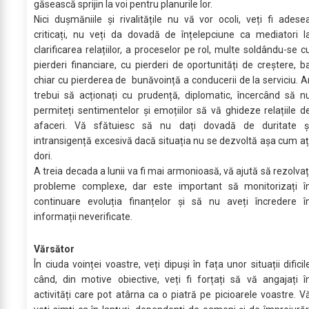
găsească sprijin la voi pentru planurile lor.
Nici dușmăniile și rivalitățile nu vă vor ocoli, veți fi adese
criticați, nu veți da dovadă de înțelepciune ca mediatori l
clarificarea relațiilor, a proceselor pe rol, multe soldându-se c
pierderi financiare, cu pierderi de oportunități de creștere, b
chiar cu pierderea de bunăvoință a conducerii de la serviciu. A
trebui să acționați cu prudență, diplomatic, încercând să n
permiteți sentimentelor și emoțiilor să vă ghideze relațiile d
afaceri. Vă sfătuiesc să nu dați dovadă de duritate ș
intransigență excesivă dacă situația nu se dezvoltă așa cum aț
dori.
A treia decada a lunii va fi mai armonioasă, vă ajută să rezolvaț
probleme complexe, dar este important să monitorizați î
continuare evoluția finanțelor și să nu aveți încredere î
informații neverificate.
Vărsător
În ciuda voinței voastre, veți dipuși în fața unor situații dificil
când, din motive obiective, veți fi forțați să vă angajați î
activități care pot atârna ca o piatră pe picioarele voastre. V