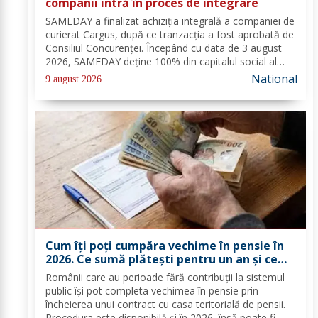
companii intră în proces de integrare
SAMEDAY a finalizat achiziția integrală a companiei de
curierat Cargus, după ce tranzacția a fost aprobată de
Consiliul Concurenței. Începând cu data de 3 august
2026, SAMEDAY deține 100% din capitalul social al
Cargus, au anunțat marți, 4 august, reprezentanții
National
9 august 2026
companiei. Companiile nu au anunțat...
Cum îți poți cumpăra vechime în pensie în
2026. Ce sumă plătești pentru un an și ce
documente trebuie depuse
Românii care au perioade fără contribuții la sistemul
public își pot completa vechimea în pensie prin
încheierea unui contract cu casa teritorială de pensii.
Procedura este disponibilă și în 2026, însă poate fi