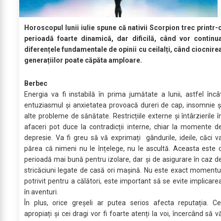
Horoscopul lunii iulie spune că nativii Scorpion trec printr-
perioadă foarte dinamică, dar dificilă, când vor continu
diferențele fundamentale de opinii cu ceilalți, când ciocnire
generațiilor poate căpăta amploare.
Berbec
Energia va fi instabilă în prima jumătate a lunii, astfel încâ
entuziasmul și anxietatea provoacă dureri de cap, insomnie ș
alte probleme de sănătate. Restricțiile externe și întârzierile î
afaceri pot duce la contradicții interne, chiar la momente d
depresie. Va fi greu să vă exprimați gândurile, ideile, căci v
părea că nimeni nu le înțelege, nu le ascultă. Aceasta este 
perioadă mai bună pentru izolare, dar și de asigurare în caz d
stricăciuni legate de casă ori mașină. Nu este exact momentu
potrivit pentru a călători, este important să se evite implicare
în aventuri.
În plus, orice greșeli ar putea serios afecta reputația. Ce
apropiați și cei dragi vor fi foarte atenți la voi, încercând să v