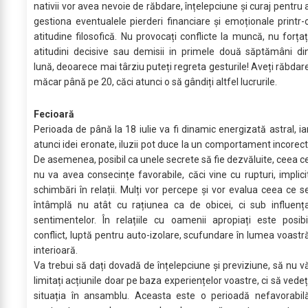
nativii vor avea nevoie de răbdare, înțelepciune și curaj pentru 
gestiona eventualele pierderi financiare și emoționale printr-
atitudine filosofică. Nu provocați conflicte la muncă, nu forțaț
atitudini decisive sau demisii in primele două săptămâni di
lună, deoarece mai târziu puteți regreta gesturile! Aveți răbdar
măcar până pe 20, căci atunci o să gândiți altfel lucrurile.
Fecioară
Perioada de până la 18 iulie va fi dinamic energizată astral, ia
atunci idei eronate, iluzii pot duce la un comportament incorect
De asemenea, posibil ca unele secrete să fie dezvăluite, ceea c
nu va avea consecințe favorabile, căci vine cu rupturi, implici
schimbări în relații. Mulți vor percepe și vor evalua ceea ce s
întâmplă nu atât cu rațiunea ca de obicei, ci sub influenț
sentimentelor. În relațiile cu oamenii apropiați este posibi
conflict, luptă pentru auto-izolare, scufundare în lumea voastr
interioară.
Va trebui să dați dovadă de înțelepciune și previziune, să nu v
limitați acțiunile doar pe baza experiențelor voastre, ci să vedeț
situația în ansamblu. Aceasta este o perioadă nefavorabil