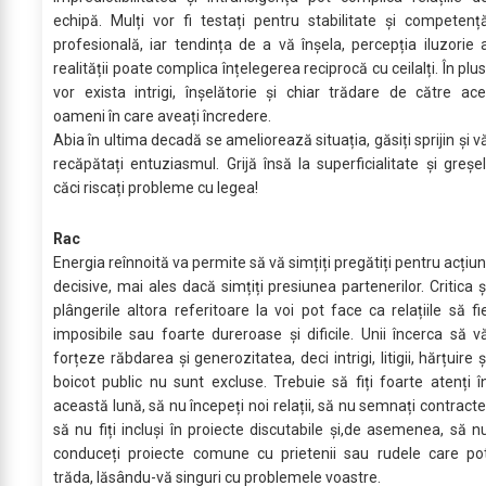
echipă. Mulți vor fi testați pentru stabilitate și competenț
profesională, iar tendința de a vă înșela, percepția iluzorie 
realității poate complica înțelegerea reciprocă cu ceilalți. În plus
vor exista intrigi, înșelătorie și chiar trădare de către ace
oameni în care aveați încredere.
Abia în ultima decadă se ameliorează situația, găsiți sprijin și v
recăpătați entuziasmul. Grijă însă la superficialitate și greșel
căci riscați probleme cu legea!
Rac
Energia reînnoită va permite să vă simțiți pregătiți pentru acțiun
decisive, mai ales dacă simțiți presiunea partenerilor. Critica ș
plângerile altora referitoare la voi pot face ca relațiile să fi
imposibile sau foarte dureroase și dificile. Unii încerca să v
forțeze răbdarea și generozitatea, deci intrigi, litigii, hărțuire ș
boicot public nu sunt excluse. Trebuie să fiți foarte atenți î
această lună, să nu începeți noi relații, să nu semnați contracte
să nu fiți incluși în proiecte discutabile și,de asemenea, să n
conduceți proiecte comune cu prietenii sau rudele care po
trăda, lăsându-vă singuri cu problemele voastre.