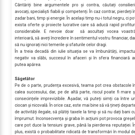
Cântăriți bine argumentele pro și contra, căutați consilieri
avocați, specialiști fiabili și competenți. În caz contrar, pierdeți î
zadar bani, timp și energie. În același timp nu-i totul negru, ci po
exista oferte și proiecte lucrative care să aducă rapid profitur
considerabile. E nevoie doar să ascultați vocea voastr
interioară, să aveți încredere în sentimentul vostru financiar, da
să nu ignorați nici temerile și sfaturile celor dragi.
În a treia decadă din iulie situația se va îmbunătăți, impactu
negativ va slăbi, succesul în afaceri și în sfera financiară a
putea apărea.
Săgetător
Pe de o parte, prudența excesivă, teama pot crea obstacole î
calea succesului, dar, pe de altă parte, riscul poate fi mare ș
consecințele imprevizibile. Așadar, vă puteți simți ca între u
ciocan și nicovală. În orice caz, este mai bine să vă țineți depart
de activități ilegale, să plătiți taxele la timp și să nu dați bani c
împrumut. Inconsecvența și graba în acțiuni pot provoca greșel
care pot duce la tensiuni grave, până la pierderea reputației. Î
plus, există o probabilitate ridicată de transformări în modul d