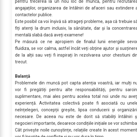
pentru trecerea la un nou loc de muncă, pentru recrutare
angajaților, organizarea de întâlniri de afaceri sau extindere 
contactelor publice.
Este posibil ca voi înșivă să atrageți probleme, așa că trebuie s
fiți atenți la drum inclusiv, la sănătate, dar și la concentrare
mentală slabă dacă aveți examene!
Pe măsură ce ne apropiem de finalul lunii energiile sevo
fluidiza, se vor calma, astfel încât veți obține ajutor și susținer
de la alții sau veți fi inspirați în rezolvarea unor chestiuni di
trecut.
Balanță
Problemele din muncă pot capta atenția voastră, iar mulți n
vor fi pregătiți pentru alte responsabilități, pentru sarcin
suplimentare, mai ales pentru acelea total noi unde nu aveț
experiență. Activitatea colectivă poate fi asociată cu unel
neînțelegeri, concepții greșite, lipsa conducerii și organizări
necesare. De aceea nu este de dorit să stabiliți întâlniri ș
negocieri importante, deoarece condițiile inițiale se vor schimba
Cât privește noile cunoștințe, relațiile create în acest moment
vor fi însoțite de conflicte și nu vor dura în timp.