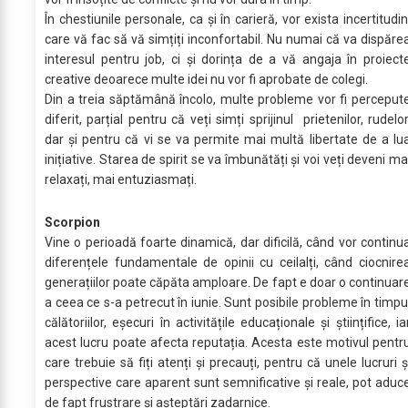
În chestiunile personale, ca și în carieră, vor exista incertitudin
care vă fac să vă simțiți inconfortabil. Nu numai că va dispăre
interesul pentru job, ci și dorința de a vă angaja în proiect
creative deoarece multe idei nu vor fi aprobate de colegi.
Din a treia săptămână încolo, multe probleme vor fi perceput
diferit, parțial pentru că veți simți sprijinul prietenilor, rudelor
dar și pentru că vi se va permite mai multă libertate de a lu
inițiative. Starea de spirit se va îmbunătăți și voi veți deveni ma
relaxați, mai entuziasmați.
Scorpion
Vine o perioadă foarte dinamică, dar dificilă, când vor continu
diferențele fundamentale de opinii cu ceilalți, când ciocnire
generațiilor poate căpăta amploare. De fapt e doar o continuar
a ceea ce s-a petrecut în iunie. Sunt posibile probleme în timpu
călătoriilor, eșecuri în activitățile educaționale și științifice, ia
acest lucru poate afecta reputația. Acesta este motivul pentr
care trebuie să fiți atenți și precauți, pentru că unele lucruri ș
perspective care aparent sunt semnificative și reale, pot aduc
de fapt frustrare și așteptări zadarnice.