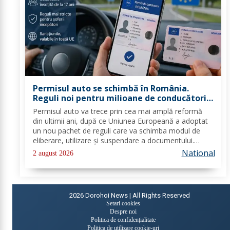
Permisul auto se schimbă în România.
Reguli noi pentru milioane de conducători
auto
Permisul auto va trece prin cea mai amplă reformă
din ultimii ani, după ce Uniunea Europeană a adoptat
un nou pachet de reguli care va schimba modul de
eliberare, utilizare și suspendare a documentului.
România va trebui să transpună noile prevederi în
National
2 august 2026
legislația națională până în 2028, iar cele...
2026
Dorohoi News | All Rights Reserved
Setari cookies
Despre noi
Politica de confidențialitate
Politica de utilizare cookie-uri