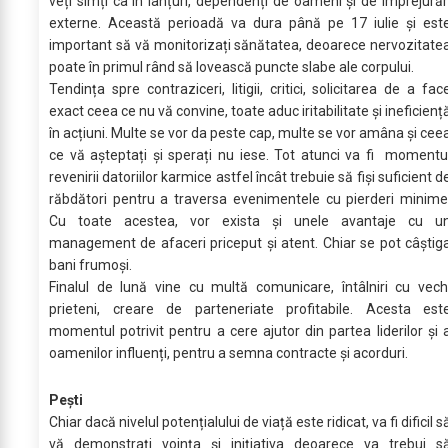
veți simți ca în lanțuri, dependenți de oameni și de împrejurăr
externe. Această perioadă va dura până pe 17 iulie și est
important să vă monitorizați sănătatea, deoarece nervozitate
poate în primul rând să lovească puncte slabe ale corpului.
Tendința spre contraziceri, litigii, critici, solicitarea de a fac
exact ceea ce nu vă convine, toate aduc iritabilitate și ineficienț
în acțiuni. Multe se vor da peste cap, multe se vor amâna și cee
ce vă așteptați și sperați nu iese. Tot atunci va fi momentu
revenirii datoriilor karmice astfel încât trebuie să fiși suficient d
răbdători pentru a traversa evenimentele cu pierderi minime
Cu toate acestea, vor exista și unele avantaje cu u
management de afaceri priceput și atent. Chiar se pot câștig
bani frumoși.
Finalul de lună vine cu multă comunicare, întâlniri cu vech
prieteni, creare de parteneriate profitabile. Acesta est
momentul potrivit pentru a cere ajutor din partea liderilor și 
oamenilor influenți, pentru a semna contracte și acorduri.
Pești
Chiar dacă nivelul potențialului de viață este ridicat, va fi dificil s
vă demonstrați voința și inițiativa deoarece va trebui s