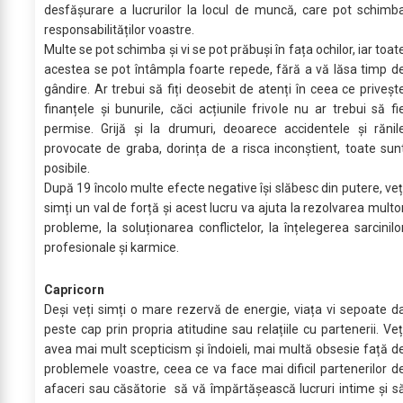
desfășurare a lucrurilor la locul de muncă, care pot schimb
responsabilităților voastre.
Multe se pot schimba și vi se pot prăbuși în fața ochilor, iar toat
acestea se pot întâmpla foarte repede, fără a vă lăsa timp d
gândire. Ar trebui să fiți deosebit de atenți în ceea ce priveșt
finanțele și bunurile, căci acțiunile frivole nu ar trebui să fi
permise. Grijă și la drumuri, deoarece accidentele și rănil
provocate de graba, dorința de a risca inconștient, toate sun
posibile.
După 19 încolo multe efecte negative își slăbesc din putere, veț
simți un val de forță și acest lucru va ajuta la rezolvarea multo
probleme, la soluționarea conflictelor, la înțelegerea sarcinilo
profesionale și karmice.
Capricorn
Deși veți simți o mare rezervă de energie, viața vi sepoate d
peste cap prin propria atitudine sau relațiile cu partenerii. Veț
avea mai mult scepticism și îndoieli, mai multă obsesie față d
problemele voastre, ceea ce va face mai dificil partenerilor d
afaceri sau căsătorie să vă împărtășească lucruri intime și s