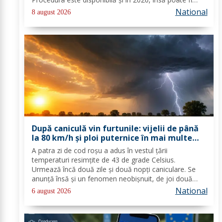
folosită doar în condițiile prevăzute de lege. Costul
National
8 august 2026
depinde de salariul minim brut...
După caniculă vin furtunile: vijelii de până
la 80 km/h și ploi puternice în mai multe
zone
A patra zi de cod roşu a adus în vestul ţării
temperaturi resimţite de 43 de grade Celsius.
Urmează încă două zile şi două nopţi caniculare. Se
anunţă însă şi un fenomen neobişnuit, de joi două
alerte extreme vor fi în vigoare în acelaşi timp în mare
National
6 august 2026
parte din ţară: un cod de caniculă şi unul de...