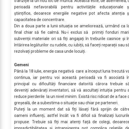
tranziție la un nou loc de muncă. Aceasta este, de asemenea, 
perioadă nefavorabilă pentru activitățile educaționale ș
științifice, deoarece energiile negative pot afecta atenția ș
capacitatea de concentrare.
Din a doua parte a lunii situația se ameliorează, urmând ca l
final chiar să fie calmă. Nu-i exclus să primiți fonduri mari
subvenții materiale ori să fiți angajați în treburile casnice și î
întărirea legăturilor cu rudele, cu iubiții, să faceți reparații sau s
rezolvați probleme de casa unde locuiți.
Gemeni
Până la 18 iulie, energia negativă care a început luna trecută v
continua, iar pentru voi această perioadă va fi asociată î
principal cu dificultăți financiare datorită cărora trebuie s
deveniți adevărați inventatori, să vă ascultați intuiția pentru 
reduce pierderile la un nivel minim. Există risc ridicat de a face 
greșeală, de a subestima o situație sau chiar pe parteneri.
Puteți la un moment dat să fiți lăsați fără sprijin de cătr
oameni influenți, astfel încât va fi dificil să finalizați lucruril
propuse. Trebuie să fiți mai atenți față de colegi, deoarec
impredictibilitatea și intransigența pot complica relațiile d