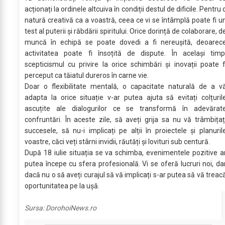
acționați la ordinele altcuiva în condiții destul de dificile. Pentru 
natură creativă ca a voastră, ceea ce vi se întâmplă poate fi u
test al puterii și răbdării spiritului. Orice dorință de colaborare, d
muncă în echipă se poate dovedi a fi nereușită, deoarec
activitatea poate fi însoțită de dispute. În același timp
scepticismul cu privire la orice schimbări și inovații poate f
perceput ca tăiatul dureros în carne vie.
Doar o flexibilitate mentală, o capacitate naturală de a v
adapta la orice situație v-ar putea ajuta să evitați colțuril
ascuțite ale dialogurilor ce se transformă în adevărat
confruntări. În aceste zile, să aveți grija sa nu vă trâmbițaț
succesele, să nu-i implicați pe alții în proiectele și planuril
voastre, căci veți stârni invidii, răutăți și lovituri sub centură.
După 18 iulie situația se va schimba, evenimentele pozitive a
putea începe cu sfera profesională. Vi se oferă lucruri noi, da
dacă nu o să aveți curajul să vă implicați s-ar putea să vă treac
oportunitatea pe la ușă.
Sursa:
DorohoiNews.ro