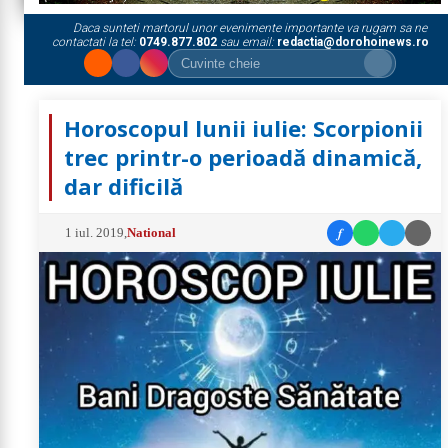
Daca sunteti martorul unor evenimente importante va rugam sa ne
contactati la tel:
0749.877.802
sau email:
redactia@dorohoinews.ro
Horoscopul lunii iulie: Scorpionii
trec printr-o perioadă dinamică,
dar dificilă
f
1 iul. 2019
,
National