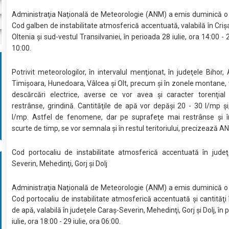
Administraţia Naţională de Meteorologie (ANM) a emis duminică o
Cod galben de instabilitate atmosferică accentuată, valabilă în Criş
Oltenia şi sud-vestul Transilvaniei, în perioada 28 iulie, ora 14:00 - 2
10:00.
Potrivit meteorologilor, în intervalul menţionat, în judeţele Bihor, 
Timişoara, Hunedoara, Vâlcea şi Olt, precum şi în zonele montane, vor
descărcări electrice, averse ce vor avea şi caracter torenţial 
restrânse, grindină. Cantităţile de apă vor depăşi 20 - 30 l/mp şi,
l/mp. Astfel de fenomene, dar pe suprafeţe mai restrânse şi în
scurte de timp, se vor semnala şi în restul teritoriului, precizează A
Cod portocaliu de instabilitate atmosferică accentuată în judeţ
Severin, Mehedinţi, Gorj şi Dolj
Administraţia Naţională de Meteorologie (ANM) a emis duminică o
Cod portocaliu de instabilitate atmosferică accentuată şi cantităţ
de apă, valabilă în judeţele Caraş-Severin, Mehedinţi, Gorj şi Dolj, în
iulie, ora 18:00 - 29 iulie, ora 06:00.