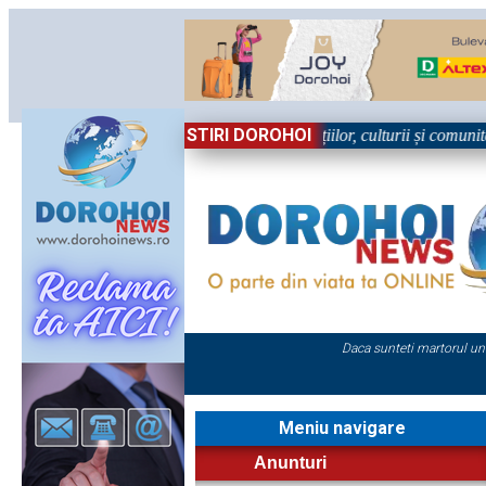
STIRI DOROHOI
n Sărbătoare!” – trei zile dedicate tradițiilor, culturii și comunității T
Daca sunteti martorul un
Meniu navigare
Anunturi