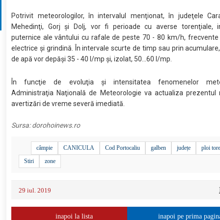
Potrivit meteorologilor, în intervalul menţionat, în judeţele Car
Mehedinţi, Gorj şi Dolj, vor fi perioade cu averse torenţiale, in
puternice ale vântului cu rafale de peste 70 - 80 km/h, frecvente
electrice şi grindină. În intervale scurte de timp sau prin acumulare,
de apă vor depăşi 35 - 40 l/mp şi, izolat, 50...60 l/mp.
În funcţie de evoluţia şi intensitatea fenomenelor meteo
Administraţia Naţională de Meteorologie va actualiza prezentul 
avertizări de vreme severă imediată.
Sursa:
dorohoinews.ro
câmpie
CANICULA
Cod Portocaliu
galben
județe
ploi tor
Stiri
zone
29 iul. 2019
inapoi la lista
inapoi pe prima pagin