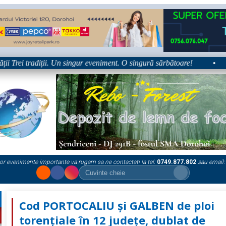
rei tradiții. Un singur eveniment. O singură sărbătoare!
•
Pla
or evenimente importante va rugam sa ne contactati la tel:
0749.877.802
sau email:
Cod PORTOCALIU şi GALBEN de ploi
torenţiale în 12 judeţe, dublat de