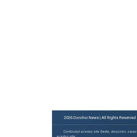
2026
Dorohoi News | All Rights Reserved
Continutul acestui site (texte, descrieri, carac
acestui site.