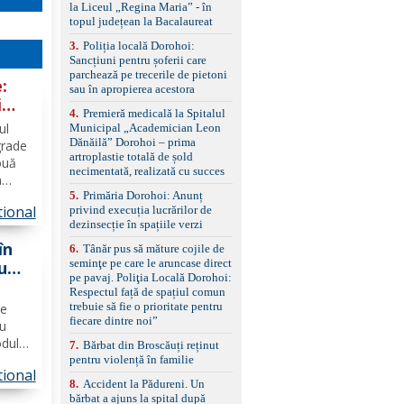
standard Euro 6 Trapă
la Liceul „Regina Maria” - în
panoramică, geamuri
topul județean la Bacalaureat
spate fumurii Carlig de
remorcare Bonus: -
3
.
Poliția locală Dorohoi:
Covorașe textile montate
Sancțiuni pentru șoferii care
pe mașină. -Ofer și un
parchează pe trecerile de pietoni
:
set de covorașe din
sau în apropierea acestora
i
cauciuc/pvc. -Se vinde
4
.
Premieră medicală la Spitalul
împreună cu un set de
e
ul
Municipal „Academician Leon
anvelope de iarnă.
Dănăilă” Dorohoi – prima
grade
artroplastie totală de șold
ouă
necimentată, realizată cu succes
n
5
.
Primăria Dorohoi: Anunț
rte
ional
privind execuția lucrărilor de
imp în
dezinsecție în spațiile verzi
lă şi
în
6
.
Tânăr pus să măture cojile de
seminţe pe care le aruncase direct
u
pe pavaj. Poliţia Locală Dorohoi:
auto
Respectul față de spațiul comun
trebuie să fie o prioritate pentru
ce
fiecare dintre noi”
ou
odul
7
.
Bărbat din Broscăuți reținut
a
pentru violență în familie
ional
8
.
Accident la Pădureni. Un
a
bărbat a ajuns la spital după