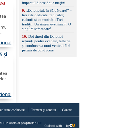
ea
impactul dintre două mașini
9
.
„Dorohoiul, în Sărbătoare!” –
ine
trei zile dedicate tradițiilor,
utea
lui
culturii și comunității Trei
tradiții. Un singur eveniment. O
temul
singură sărbătoare!
e
10
.
Doi tineri din Dorohoi
e
reținuți pentru evadare, tâlhărie
ional
timele
și conducerea unui vehicul fără
ea"
permis de conducere
 și
ază
e
atea
elor
ional
zării
ii din
 utilizare cookie-uri
Termeni și condiții
Contact
ul in scris al proprietarului
Crafted with
by