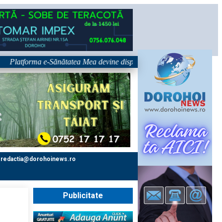
tforma e-Sănătatea Mea devine disponibilă pe 1 septembrie: pacientul dev
redactia@dorohoinews.ro
Publicitate