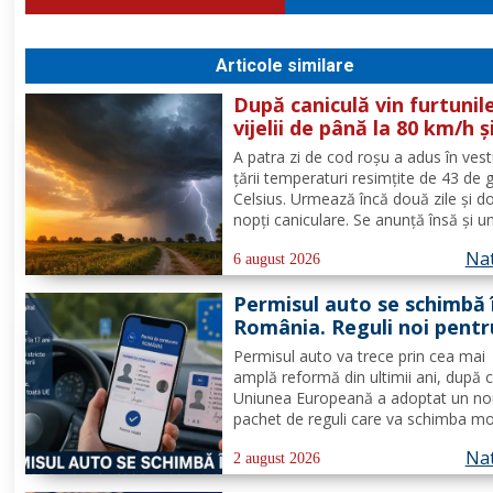
Articole similare
După caniculă vin furtunile
vijelii de până la 80 km/h ș
ploi puternice în mai mult
A patra zi de cod roşu a adus în vest
zone
ţării temperaturi resimţite de 43 de 
Celsius. Urmează încă două zile şi d
nopţi caniculare. Se anunţă însă şi u
fenomen neobişnuit, de joi două ale
Nat
extreme vor fi în vigoare în acelaşi t
6 august 2026
mare parte din ţară: un cod de canicu
Permisul auto se schimbă 
unul de...
România. Reguli noi pentr
milioane de conducători 
Permisul auto va trece prin cea mai
amplă reformă din ultimii ani, după 
Uniunea Europeană a adoptat un n
pachet de reguli care va schimba m
de eliberare, utilizare și suspendare 
Nat
documentului. România va trebui să
2 august 2026
transpună noile prevederi în legislați