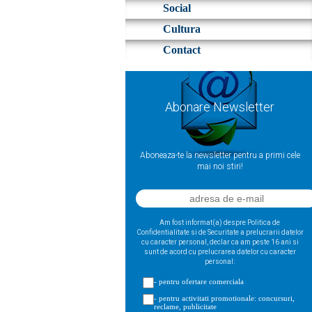
Social
Cultura
Contact
Abonare Newsletter
Aboneaza-te la newsletter pentru a primi cele
mai noi stiri!
Am fost informat(a) despre Politica de
Confidentialitate si de Securitate a prelucrarii datelor
cu caracter personal, declar ca am peste 16 ani si
sunt de acord cu prelucrarea datelor cu caracter
personal:
- pentru ofertare comerciala
- pentru activitati promotionale: concursuri,
reclame, publicitate