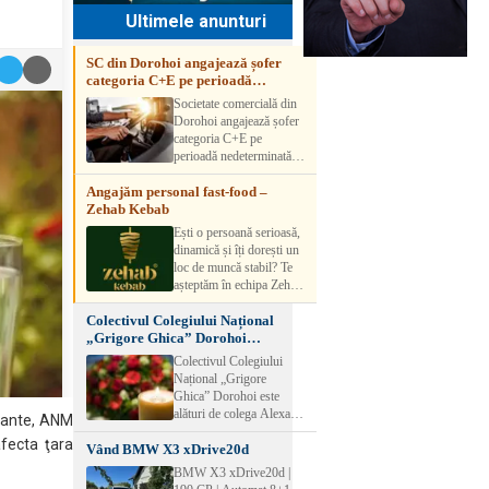
Ultimele anunturi
SC din Dorohoi angajează șofer
categoria C+E pe perioadă
nedeterminată
Societate comercială din
Dorohoi angajează șofer
categoria C+E pe
perioadă nedeterminată.
Candidatul trebuie să
Angajăm personal fast-food –
aibă experiență și atestat
Zehab Kebab
transport marfă. Pentru
detalii, vă rog să sunați la
Ești o persoană serioasă,
numărul de telefon.
dinamică și îți dorești un
loc de muncă stabil? Te
așteptăm în echipa Zehab
Kebab! Posturi
Colectivul Colegiului Național
disponibile: -
„Grigore Ghica” Dorohoi
SHAORMAR AJUTOR
transmite sincere condoleanțe
BUCATAR 2/posturi -
Colectivul Colegiului
LUCRATOR
Național „Grigore
COMERCIAL
Ghica” Dorohoi este
VANZATOR /2 posturi
alături de colega Alexa
ocante, ANM
OFERIM : Contract de
Lăcrămioara la trecerea în
muncă Program flexibil
fecta ţara
Vând BMW X3 xDrive20d
neființă a soțului și
Salariu motivant, în
transmite sincere
BMW X3 xDrive20d |
funcție de experienț
condoleanțe familiei.