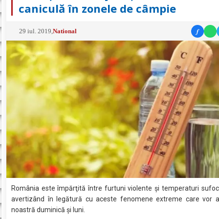
caniculă în zonele de câmpie
f
29 iul. 2019
,
National
România este împărţită între furtuni violente şi temperaturi suf
avertizând în legătură cu aceste fenomene extreme care vor a
noastră duminică şi luni.