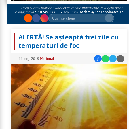
Daca sunteti martorul unor evenimente importante va rugam sa ne
contactati la tel:
0749.877.802
sau email:
redactia@dorohoinews.ro
ALERTĂ! Se așteaptă trei zile cu
temperaturi de foc
f
11 aug. 2019
,
National