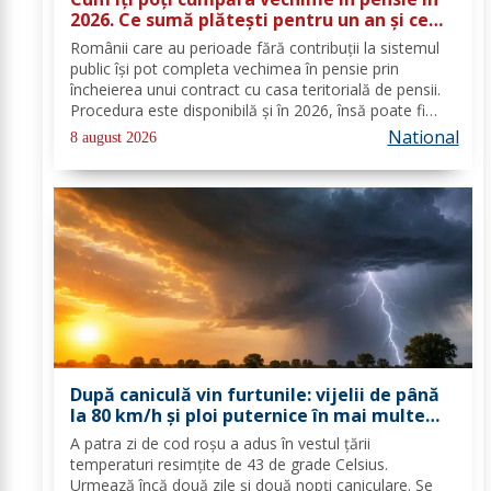
2026. Ce sumă plătești pentru un an și ce
documente trebuie depuse
Românii care au perioade fără contribuții la sistemul
public își pot completa vechimea în pensie prin
încheierea unui contract cu casa teritorială de pensii.
Procedura este disponibilă și în 2026, însă poate fi
folosită doar în condițiile prevăzute de lege. Costul
National
8 august 2026
depinde de salariul minim brut...
După caniculă vin furtunile: vijelii de până
la 80 km/h și ploi puternice în mai multe
zone
A patra zi de cod roşu a adus în vestul ţării
temperaturi resimţite de 43 de grade Celsius.
Urmează încă două zile şi două nopţi caniculare. Se