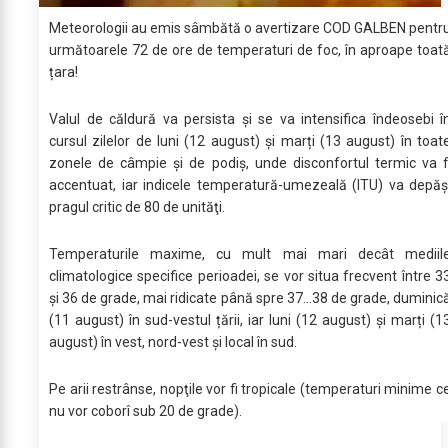
Meteorologii au emis sâmbătă o avertizare COD GALBEN pentr
următoarele 72 de ore de temperaturi de foc, în aproape toat
țara!
Valul de căldură va persista și se va intensifica îndeosebi î
cursul zilelor de luni (12 august) și marți (13 august) în toat
zonele de câmpie și de podiș, unde disconfortul termic va f
accentuat, iar indicele temperatură-umezeală (ITU) va depăș
pragul critic de 80 de unităţi.
Temperaturile maxime, cu mult mai mari decât mediil
climatologice specifice perioadei, se vor situa frecvent între 3
și 36 de grade, mai ridicate până spre 37...38 de grade, duminic
(11 august) în sud-vestul țării, iar luni (12 august) și marți (1
august) în vest, nord-vest și local în sud.
Pe arii restrânse, nopţile vor fi tropicale (temperaturi minime c
nu vor coborî sub 20 de grade).