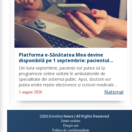
Platforma e-Sănătatea Mea devine
disponibilă pe 1 septembrie: pacientul
devine utilizator direct al sistemului
Din luna septembrie, pacienții vor putea să își
digital de sănătate
programeze online vizitele în ambulatoriile de
specialitate din sistemul public. Apoi, doctorii vor
putea emite rețete electronice și scrisori medicale
direct prin noua platformă. Se fac ultimele lucrări la
National
1 august 2026
platforma „e-Sănătatea Mea" pentru aceste...
2026
Dorohoi News | All Rights Reserved
Setari cookies
Despre noi
Politica de confidențialitate