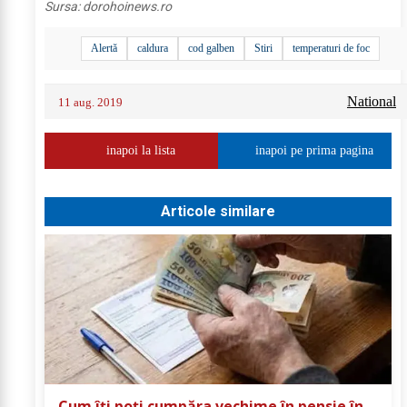
Sursa:
dorohoinews.ro
Alertă
caldura
cod galben
Stiri
temperaturi de foc
National
11 aug. 2019
inapoi la lista
inapoi pe prima pagina
Articole similare
Cum îți poți cumpăra vechime în pensie în