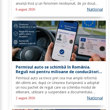
anunţă însă şi un fenomen neobişnuit, de joi două
alerte extreme vor fi în vigoare în acelaşi timp în mare
National
6 august 2026
parte din ţară: un cod de caniculă şi unul de...
Permisul auto se schimbă în România.
Reguli noi pentru milioane de conducători
auto
Permisul auto va trece prin cea mai amplă reformă
din ultimii ani, după ce Uniunea Europeană a adoptat
un nou pachet de reguli care va schimba modul de
eliberare, utilizare și suspendare a documentului.
România va trebui să transpună noile prevederi în
National
2 august 2026
legislația națională până în 2028, iar cele...