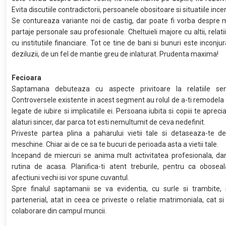
Evita discutiile contradictorii, persoanele obositoare si situatiile incer
Se contureaza variante noi de castig, dar poate fi vorba despre m
partaje personale sau profesionale. Cheltuieli majore cu altii, relat
cu institutiile financiare. Tot ce tine de bani si bunuri este inconjura
deziluzii, de un fel de mantie greu de inlaturat. Prudenta maxima!
Fecioara
Saptamana debuteaza cu aspecte privitoare la relatiile sen
Controversele existente in acest segment au rolul de a-ti remodela 
legate de iubire si implicatiile ei. Persoana iubita si copiii te aprecia
alaturi sincer, dar parca tot esti nemultumit de ceva nedefinit.
Priveste partea plina a paharului vietii tale si detaseaza-te d
meschine. Chiar ai de ce sa te bucuri de perioada asta a vietii tale.
Incepand de miercuri se anima mult activitatea profesionala, da
rutina de acasa. Planifica-ti atent treburile, pentru ca obosea
afectiuni vechi isi vor spune cuvantul.
Spre finalul saptamanii se va evidentia, cu surle si trambite,
partenerial, atat in ceea ce priveste o relatie matrimoniala, cat si 
colaborare din campul muncii.