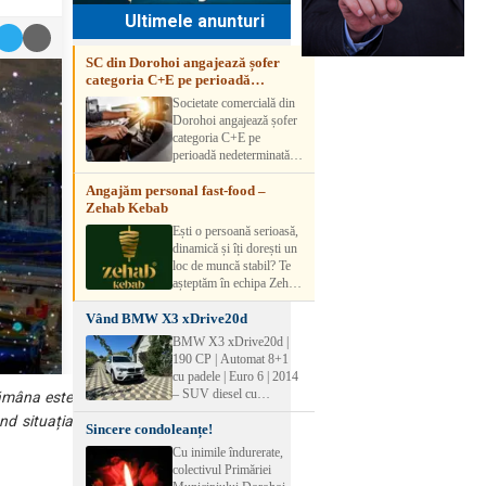
Ultimele anunturi
SC din Dorohoi angajează șofer
categoria C+E pe perioadă
nedeterminată
Societate comercială din
Dorohoi angajează șofer
categoria C+E pe
perioadă nedeterminată.
Candidatul trebuie să
Angajăm personal fast-food –
aibă experiență și atestat
Zehab Kebab
transport marfă. Pentru
detalii, vă rog să sunați la
Ești o persoană serioasă,
numărul de telefon.
dinamică și îți dorești un
loc de muncă stabil? Te
așteptăm în echipa Zehab
Kebab! Posturi
Vând BMW X3 xDrive20d
disponibile: -
SHAORMAR AJUTOR
BMW X3 xDrive20d |
BUCATAR 2/posturi -
190 CP | Automat 8+1
LUCRATOR
cu padele | Euro 6 | 2014
COMERCIAL
– SUV diesel cu
pămâna este
VANZATOR /2 posturi
tracțiune integrală,
nd situația
OFERIM : Contract de
Sincere condoleanțe!
perfect pentru cei care
muncă Program flexibil
doresc performanță,
Cu inimile îndurerate,
Salariu motivant, în
confort și siguranță în
colectivul Primăriei
funcție de experienț
orice condiții.