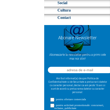
Social
Cultura
Contact
Abonare Newsletter
Aboneaza-te la newsletter pentru a primi cele
mai noi stiri!
Am fost informat(a) despre Politica de
Confidentialitate si de Securitate a prelucrarii datelor
cu caracter personal, declar ca am peste 16 ani si
sunt de acord cu prelucrarea datelor cu caracter
personal:
- pentru ofertare comerciala
- pentru activitati promotionale: concursuri,
reclame, publicitate