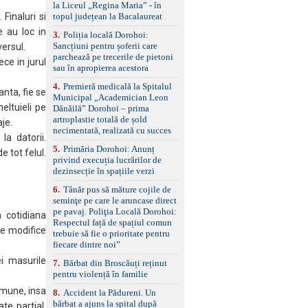
la Liceul „Regina Maria” - în
împreună cu un set de
topul județean la Bacalaureat
 Finaluri si
anvelope de iarnă.
e au loc in
3
.
Poliția locală Dorohoi:
Sancțiuni pentru șoferii care
versul.
parchează pe trecerile de pietoni
ce in jurul
sau în apropierea acestora
4
.
Premieră medicală la Spitalul
anta, fie se
Municipal „Academician Leon
heltuieli pe
Dănăilă” Dorohoi – prima
artroplastie totală de șold
aje.
necimentată, realizată cu succes
 la datorii.
5
.
Primăria Dorohoi: Anunț
e tot felul.
privind execuția lucrărilor de
dezinsecție în spațiile verzi
6
.
Tânăr pus să măture cojile de
seminţe pe care le aruncase direct
pe pavaj. Poliţia Locală Dorohoi:
 cotidiana
Respectul față de spațiul comun
se modifice
trebuie să fie o prioritate pentru
fiecare dintre noi”
ei masurile
7
.
Bărbat din Broscăuți reținut
pentru violență în familie
comune, insa
8
.
Accident la Pădureni. Un
bărbat a ajuns la spital după
te partial.