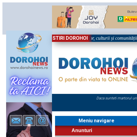
STIRI DOROHOI
bătoare!” – trei zile dedicate tradițiilor, culturii și comunității Trei t
Daca sunteti martorul un
Meniu navigare
Anunturi