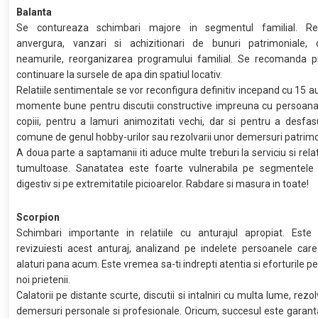
Balanta
Se contureaza schimbari majore in segmentul familial. Re
anvergura, vanzari si achizitionari de bunuri patrimoniale, d
neamurile, reorganizarea programului familial. Se recomanda p
continuare la sursele de apa din spatiul locativ.
Relatiile sentimentale se vor reconfigura definitiv incepand cu 15 a
momente bune pentru discutii constructive impreuna cu persoana 
copiii, pentru a lamuri animozitati vechi, dar si pentru a desfas
comune de genul hobby-urilor sau rezolvarii unor demersuri patrimo
A doua parte a saptamanii iti aduce multe treburi la serviciu si relat
tumultoase. Sanatatea este foarte vulnerabila pe segmentele 
digestiv si pe extremitatile picioarelor. Rabdare si masura in toate!
Scorpion
Schimbari importante in relatiile cu anturajul apropiat. Este
revizuiesti acest anturaj, analizand pe indelete persoanele care
alaturi pana acum. Este vremea sa-ti indrepti atentia si eforturile p
noi prietenii.
Calatorii pe distante scurte, discutii si intalniri cu multa lume, rez
demersuri personale si profesionale. Oricum, succesul este garanta