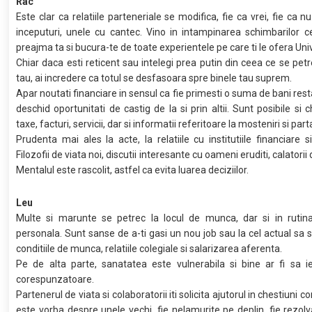
Rac
Este clar ca relatiile parteneriale se modifica, fie ca vrei, fie ca nu.
inceputuri, unele cu cantec. Vino in intampinarea schimbarilor c
preajma ta si bucura-te de toate experientele pe care ti le ofera Uni
Chiar daca esti reticent sau intelegi prea putin din ceea ce se petre
tau, ai incredere ca totul se desfasoara spre binele tau suprem.
Apar noutati financiare in sensul ca fie primesti o suma de bani rest
deschid oportunitati de castig de la si prin altii. Sunt posibile si c
taxe, facturi, servicii, dar si informatii referitoare la mosteniri si part
Prudenta mai ales la acte, la relatiile cu institutiile financiare si
Filozofii de viata noi, discutii interesante cu oameni eruditi, calatorii d
Mentalul este rascolit, astfel ca evita luarea deciziilor.
Leu
Multe si marunte se petrec la locul de munca, dar si in rutina
personala. Sunt sanse de a-ti gasi un nou job sau la cel actual sa 
conditiile de munca, relatiile colegiale si salarizarea aferenta.
Pe de alta parte, sanatatea este vulnerabila si bine ar fi sa i
corespunzatoare.
Partenerul de viata si colaboratorii iti solicita ajutorul in chestiuni 
este vorba despre unele vechi, fie nelamurite pe deplin, fie rezolva