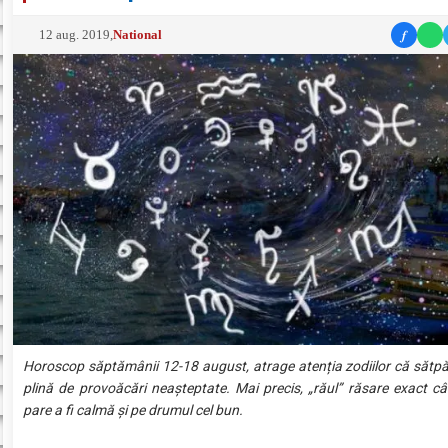
f
12 aug. 2019
,
National
Horoscop săptămânii 12-18 august, atrage atenția zodiilor că săt
plină de provoăcări neașteptate. Mai precis, „răul” răsare exact câ
pare a fi calmă și pe drumul cel bun.