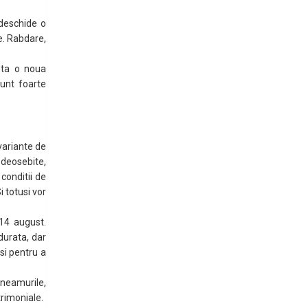
 deschide o
te. Rabdare,
apta o noua
sunt foarte
 variante de
deosebite,
 conditii de
 totusi vor
 14 august.
 durata, dar
si pentru a
 neamurile,
trimoniale.