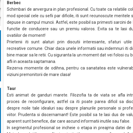
Berbec
Schimbari de anvergura in plan profesional. Cu toate ca relatiile col
mod special cele cu sefii par dificile, iti sunt recunoscute meritele s
depuse in campul muncii. Astfel, este posibil sa primesti sarcini de 
functie de conducere sau un premiu valoros. Evita sa te lasi du
ovatiilor de moment!
Prietenii iti sunt alaturi prin discutii interesante, sfaturi utile
recreative comune. Chiar daca unele informatii sau indemnuri iti di
bine macar sa le retii. Cu siguranta la un moment dat vei folosi cu b
afli in aceasta saptamana.
Rezerva momente de odihna, pentru ca sanatatea este vulnerabil
viziuni premonitorii de mare clasa!
Taur
Esti animat de ganduri marete. Filozofia ta de viata se afla in
proces de reconfigurare, astfel ca iti poate parea dificil sa discu
despre noile tale idealuri sau despre planurile personale si prof
viitor. Prudenta si discernamant! Este posibil sa te lasi dus de valu
aparent sunt benefice, dar care ascund informatii inutile sau false.
In segmentul profesional se incheie o etapa in preajma datei de