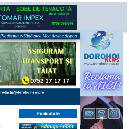
a e-Sănătatea Mea devine disponibilă pe 1 septembrie: pacientul devine u
redactia@dorohoinews.ro
Publicitate
e