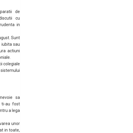
paratii de
iscutii cu
rudenta in
ugust. Sunt
iubita sau
ura actiuni
niale.
ii colegiale
sistemului
 nevoie sa
 ti-au fost
entru a lega
olvarea unor
t in toate,