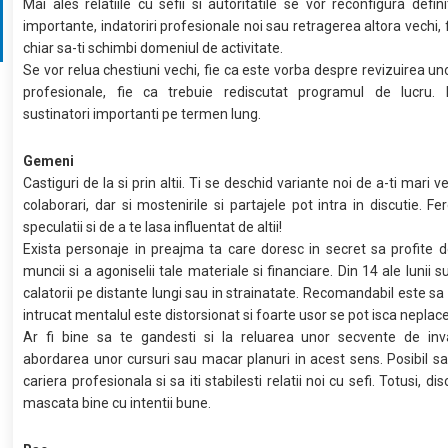
Mai ales relatiile cu sefii si autoritatile se vor reconfigura definit
importante, indatoriri profesionale noi sau retragerea altora vechi, f
chiar sa-ti schimbi domeniul de activitate.
Se vor relua chestiuni vechi, fie ca este vorba despre revizuirea uno
profesionale, fie ca trebuie rediscutat programul de lucru. P
sustinatori importanti pe termen lung.
Gemeni
Castiguri de la si prin altii. Ti se deschid variante noi de a-ti mari ve
colaborari, dar si mostenirile si partajele pot intra in discutie. Fe
speculatii si de a te lasa influentat de altii!
Exista personaje in preajma ta care doresc in secret sa profite
muncii si a agoniselii tale materiale si financiare. Din 14 ale lunii s
calatorii pe distante lungi sau in strainatate. Recomandabil este sa 
intrucat mentalul este distorsionat si foarte usor se pot isca neplace
Ar fi bine sa te gandesti si la reluarea unor secvente de inva
abordarea unor cursuri sau macar planuri in acest sens. Posibil sa-
cariera profesionala si sa iti stabilesti relatii noi cu sefi. Totusi, di
mascata bine cu intentii bune.