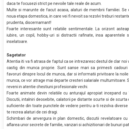
daca te focusezi strict pe nevoile tale reale de acum.
Multe si marunte de facut acasa, alaturi de membrii familiei. Se
noua etapa domestica, in care vei fi nevoit sa rezolvi treburi restan
prudenta, discernamant!
Foarte interesante sunt relatiile sentimentale. La orizont aste
iubire, un copil, hobby-uri si distractii rafinate, insa aparentele 
inselatoare.
Sagetator
Atentia iti va fi atrasa de faptul ca se intrezaresc destul de clar noi
castig din munca proprie. Sunt sanse mari sa primesti cadouri 
favoruri dinspre locul de munca, dar si informatii privitoare la noile
munca, ce vor atrage mai departe cresteri salariale multumitoare. Si
reveni in atentie chestiuni profesionale vechi.
Foarte animate devin relatiile cu anturajul apropiat incepand cu
Discutii, intalniri deosebite, calatorii pe distante scurte si de scurta
suficiente din toate punctele de vedere pentru a-ti rezolva diverse 
te recrea alaturi de cei dragi.
Schimbari de anvergura in plan domestic, discutii revelatoare cu
aflarea unor secrete de familie, vanzari si achizitionari de bunuri pa