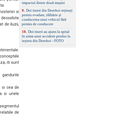
impactul dintre două mașini
te.
9
.
Doi tineri din Dorohoi reținuți
osteniri si
pentru evadare, tâlhărie și
ii deosebite
conducerea unui vehicul fără
permis de conducere
t de iluzii,
10
.
Doi tineri au ajuns la spital
în urma unui accident produs la
ieșirea din Dorohoi - FOTO
timentale.
conceptiile
za, iti sunt
e gandurile
r si cea de
la si unele
 segmentul
relatiile de