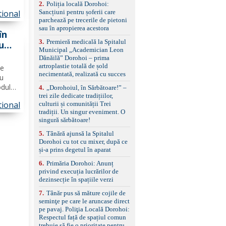
2
.
Poliția locală Dorohoi:
rte
reglaj lombar electric
ional
Sancțiuni pentru șoferii care
pentru șofer și pasager
imp în
parchează pe trecerile de pietoni
Volan multifuncțional
lă şi
sau în apropierea acestora
îmbrăcat în piele, cu
în
padele pentru schimbarea
3
.
Premieră medicală la Spitalul
u
treptelor Adaptive cruise
Municipal „Academician Leon
auto
control, asistent
Dănăilă” Dorohoi – prima
schimbare bandă și
artroplastie totală de șold
ce
menținere bandă Faruri
necimentată, realizată cu succes
ou
bi-xenon adaptive cu
funcție Cornering,
odul
4
.
„Dorohoiul, în Sărbătoare!” –
asistent fază lungă
a
trei zile dedicate tradițiilor,
automată , lumini de zi
ional
culturii și comunității Trei
LED, proiectoare ceață
tradiții. Un singur eveniment. O
a
LED, spălătoare faruri
singură sărbătoare!
Senzori parcare
5
.
Tânără ajunsă la Spitalul
față/spate, cameră
Dorohoi cu tot cu mixer, după ce
marșarier Keyless entry
și-a prins degetul în aparat
& start, geamuri electrice
față/spate, oglinzi
6
.
Primăria Dorohoi: Anunț
electrice, încălzite și
privind execuția lucrărilor de
rabatabile Sistem hands-
dezinsecție în spațiile verzi
free, Bluetooth, USB
Sistem start/stop, frână
7
.
Tânăr pus să măture cojile de
de parcare electrică,
seminţe pe care le aruncase direct
anvelope vară runflat
pe pavaj. Poliţia Locală Dorohoi:
Control presiune pneuri,
Respectul față de spațiul comun
filtru de particule,
trebuie să fie o prioritate pentru