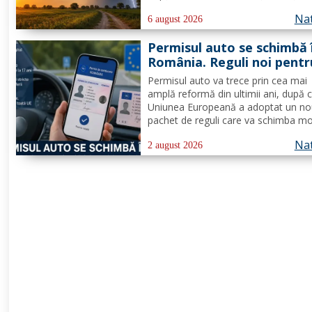
fenomen neobişnuit, de joi două ale
Nat
extreme vor fi în vigoare în acelaşi t
6 august 2026
mare parte din ţară: un cod de canicu
Permisul auto se schimbă 
unul de...
România. Reguli noi pentr
milioane de conducători 
Permisul auto va trece prin cea mai
amplă reformă din ultimii ani, după 
Uniunea Europeană a adoptat un n
pachet de reguli care va schimba m
de eliberare, utilizare și suspendare 
Nat
documentului. România va trebui să
2 august 2026
transpună noile prevederi în legislați
națională până în 2028, iar cele...