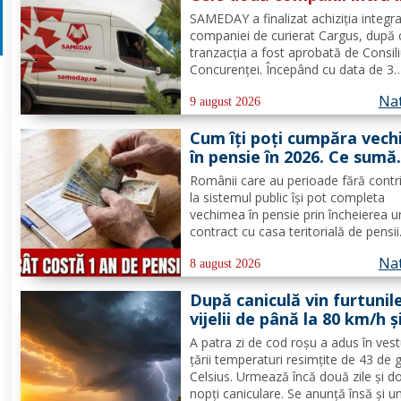
proces de integrare
SAMEDAY a finalizat achiziția integra
companiei de curierat Cargus, după 
tranzacția a fost aprobată de Consili
Concurenței. Începând cu data de 3
august 2026, SAMEDAY deține 100%
Nat
capitalul social al Cargus, au anunța
9 august 2026
marți, 4 august, reprezentanții comp
Cum îți poți cumpăra vec
Companiile nu au anunțat...
în pensie în 2026. Ce sumă
plătești pentru un an și ce
Românii care au perioade fără contri
documente trebuie depus
la sistemul public își pot completa
vechimea în pensie prin încheierea u
contract cu casa teritorială de pensii
Procedura este disponibilă și în 2026
Nat
poate fi folosită doar în condițiile
8 august 2026
prevăzute de lege. Costul depinde d
După caniculă vin furtunile
salariul minim brut...
vijelii de până la 80 km/h ș
ploi puternice în mai mult
A patra zi de cod roşu a adus în vest
zone
ţării temperaturi resimţite de 43 de 
Celsius. Urmează încă două zile şi d
nopţi caniculare. Se anunţă însă şi u