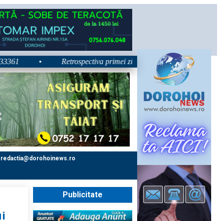
•
Retrospectiva primei zile la Zilele Nordului 2026: Dezbate
redactia@dorohoinews.ro
Publicitate
i