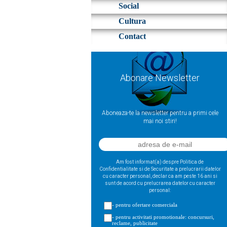
Social
Cultura
Contact
Abonare Newsletter
Aboneaza-te la newsletter pentru a primi cele
mai noi stiri!
Am fost informat(a) despre Politica de
Confidentialitate si de Securitate a prelucrarii datelor
cu caracter personal, declar ca am peste 16 ani si
sunt de acord cu prelucrarea datelor cu caracter
personal:
- pentru ofertare comerciala
- pentru activitati promotionale: concursuri,
reclame, publicitate