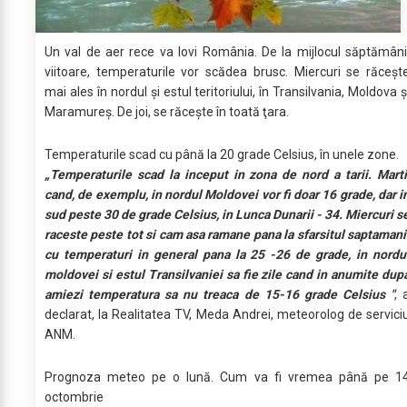
Un val de aer rece va lovi România. De la mijlocul săptămâni
viitoare, temperaturile vor scădea brusc. Miercuri se răceşt
mai ales în nordul şi estul teritoriului, în Transilvania, Moldova ş
Maramureş. De joi, se răceşte în toată ţara.
Temperaturile scad cu până la 20 grade Celsius, în unele zone.
„Temperaturile scad la inceput in zona de nord a tarii. Marti
cand, de exemplu, in nordul Moldovei vor fi doar 16 grade, dar i
sud peste 30 de grade Celsius, in Lunca Dunarii - 34. Miercuri s
raceste peste tot si cam asa ramane pana la sfarsitul saptamani
cu temperaturi in general pana la 25 -26 de grade, in nordu
moldovei si estul Transilvaniei sa fie zile cand in anumite dup
amiezi temperatura sa nu treaca de 15-16 grade Celsius "
, 
declarat, la Realitatea TV, Meda Andrei, meteorolog de servici
ANM.
Prognoza meteo pe o lună. Cum va fi vremea până pe 1
octombrie