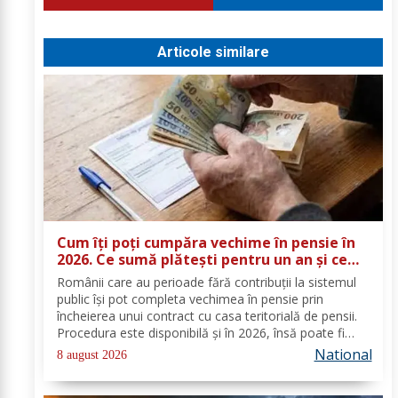
Articole similare
Cum îți poți cumpăra vechime în pensie în
2026. Ce sumă plătești pentru un an și ce
documente trebuie depuse
Românii care au perioade fără contribuții la sistemul
public își pot completa vechimea în pensie prin
încheierea unui contract cu casa teritorială de pensii.
Procedura este disponibilă și în 2026, însă poate fi
folosită doar în condițiile prevăzute de lege. Costul
National
8 august 2026
depinde de salariul minim brut...