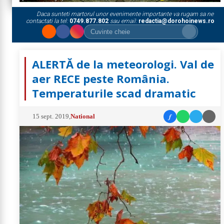
Daca sunteti martorul unor evenimente importante va rugam sa ne
contactati la tel:
0749.877.802
sau email:
redactia@dorohoinews.ro
ALERTĂ de la meteorologi. Val de
aer RECE peste România.
Temperaturile scad dramatic
f
15 sept. 2019
,
National