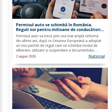
Permisul auto se schimbă în România.
Reguli noi pentru milioane de conducători
auto
Permisul auto va trece prin cea mai amplă reformă
din ultimii ani, după ce Uniunea Europeană a adoptat
un nou pachet de reguli care va schimba modul de
eliberare, utilizare și suspendare a documentului.
România va trebui să transpună noile prevederi în
National
2 august 2026
legislația națională până în 2028, iar cele...