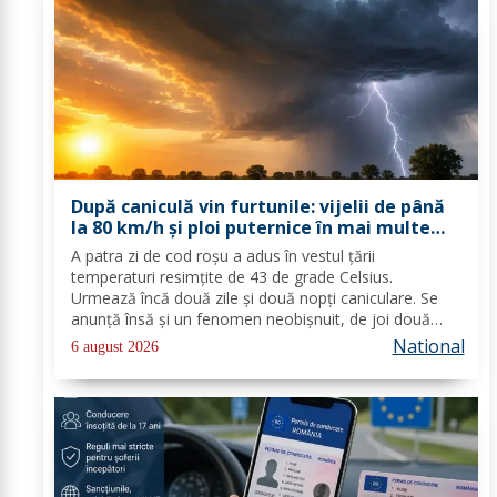
După caniculă vin furtunile: vijelii de până
la 80 km/h și ploi puternice în mai multe
zone
A patra zi de cod roşu a adus în vestul ţării
temperaturi resimţite de 43 de grade Celsius.
Urmează încă două zile şi două nopţi caniculare. Se
anunţă însă şi un fenomen neobişnuit, de joi două
alerte extreme vor fi în vigoare în acelaşi timp în mare
National
6 august 2026
parte din ţară: un cod de caniculă şi unul de...