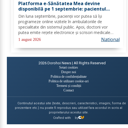
Platforma e-Sănătatea Mea devine
disponibilă pe 1 septembrie: pacientul
devine utilizator direct al sistemului
Din luna septembrie, pacienții vor putea să își
digital de sănătate
programeze online vizitele în ambulatoriile de
specialitate din sistemul public. Apoi, doctorii vor
putea emite rețete electronice și scrisori medicale
direct prin noua platformă. Se fac ultimele lucrări la
National
1 august 2026
platforma „e-Sănătatea Mea" pentru aceste...
2026
Dorohoi News | All Rights Reserved
Setari cookies
Despre noi
Politica de confidențialitate
Politica de utilizare cookie-uri
Termeni și condiții
Contact
Continutul acestui site (texte, descrieri, caracteristici, imagini, forma de
prezentare etc.) nu poate fi reprodus sau utilizat fara acordul in scris al
proprietarului acestui site.
Crafted with
by