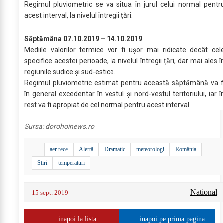
Regimul pluviometric se va situa în jurul celui normal pentr
acest interval, la nivelul întregii țări.
Săptămâna 07.10.2019 – 14.10.2019
Mediile valorilor termice vor fi ușor mai ridicate decât cel
specifice acestei perioade, la nivelul întregii țări, dar mai ales î
regiunile sudice și sud-estice.
Regimul pluviometric estimat pentru această săptămână va f
în general excedentar în vestul și nord-vestul teritoriului, iar î
rest va fi apropiat de cel normal pentru acest interval.
Sursa:
dorohoinews.ro
aer rece
Alertă
Dramatic
meteorologi
România
Stiri
temperaturi
National
15 sept. 2019
inapoi la lista
inapoi pe prima pagina