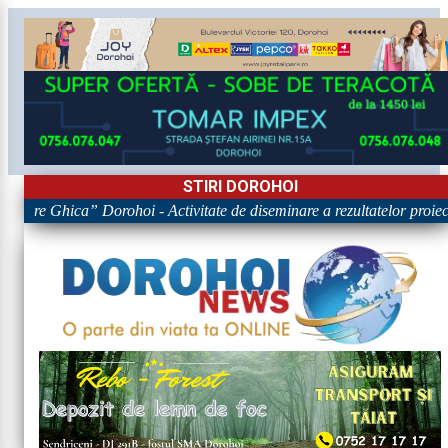
STIRI DOROHOI
igore Ghica” Dorohoi - Activitate de diseminare a rezultatelor pr