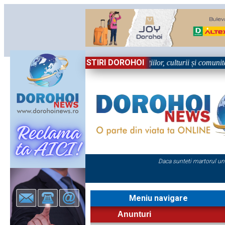
STIRI DOROHOI
n Sărbătoare!” – trei zile dedicate tradițiilor, culturii și comunității T
Daca sunteti martorul un
Meniu navigare
Anunturi