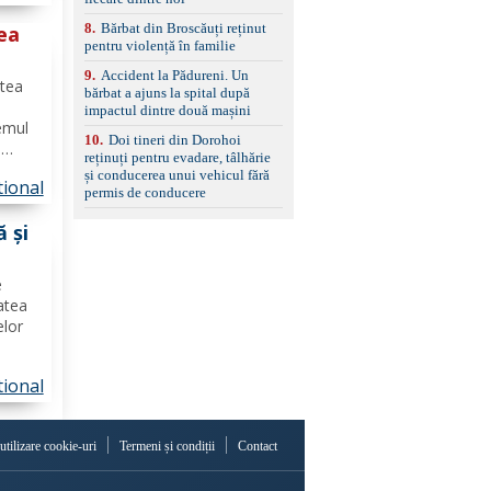
a
8
.
Bărbat din Broscăuți reținut
ea
pentru violență în familie
ine
9
.
Accident la Pădureni. Un
utea
bărbat a ajuns la spital după
lui
impactul dintre două mașini
temul
10
.
Doi tineri din Dorohoi
e
reținuți pentru evadare, tâlhărie
e
și conducerea unui vehicul fără
ional
timele
permis de conducere
ea"
 și
ază
e
atea
elor
ional
zării
ii din
 utilizare cookie-uri
Termeni și condiții
Contact