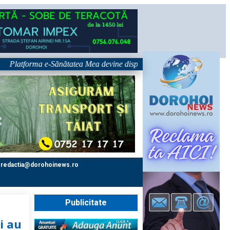
tforma e-Sănătatea Mea devine disponibilă pe 1 septembrie: pacientul dev
redactia@dorohoinews.ro
Publicitate
i au