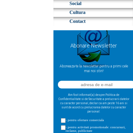
Social
Cultura
Contact
Abonare Newsletter
Aboneaza-te la newsletter pentru a primi cele
mai noi stiri!
Am fost informat(a) despre Politica de
Confidentialitate si de Securitate a prelucrarii datelor
cu caracter personal, declar ca am peste 16 ani si
sunt de acord cu prelucrarea datelor cu caracter
personal:
- pentru ofertare comerciala
- pentru activitati promotionale: concursuri,
reclame, publicitate