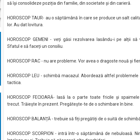
să își consolideze poziția din familie, din societate și din carieră.
HOROSCOP TAUR- au o săptămână în care se produce un salt calitat
lor. Au dat lovitura.
HOROSCOP GEMENI - veți găsi rezolvarea lasându-i pe alții să 
Sfatul e să faceți un consiliu.
HOROSCOP RAC - nu are probleme. Vor avea o dragoste nouă și fier
HOROSCOP LEU - schimbă macazul. Abordează altfel problemele 
tactica.
HOROSCOP FECIOARĂ- lasă la o parte toate fricile și spaimele
trecut. Trăiește în prezent. Pregătește-te de o schimbare în bine.
HOROSCOP BALANȚĂ - trebuie să fiți pregătiți de o suită de schimbă
HOROSCOP SCORPION - intră într-o săptămână de nebuloasă. Ni