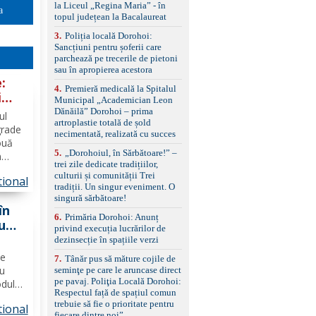
standard Euro 6 Trapă
la Liceul „Regina Maria” - în
a
panoramică, geamuri
topul județean la Bacalaureat
spate fumurii Carlig de
remorcare Bonus: -
3
.
Poliția locală Dorohoi:
Covorașe textile montate
Sancțiuni pentru șoferii care
pe mașină. -Ofer și un
parchează pe trecerile de pietoni
set de covorașe din
sau în apropierea acestora
:
cauciuc/pvc. -Se vinde
4
.
Premieră medicală la Spitalul
împreună cu un set de
i
Municipal „Academician Leon
anvelope de iarnă.
e
Dănăilă” Dorohoi – prima
ul
artroplastie totală de șold
grade
necimentată, realizată cu succes
ouă
5
.
„Dorohoiul, în Sărbătoare!” –
n
trei zile dedicate tradițiilor,
rte
culturii și comunității Trei
ional
imp în
tradiții. Un singur eveniment. O
lă şi
singură sărbătoare!
în
6
.
Primăria Dorohoi: Anunț
u
privind execuția lucrărilor de
auto
dezinsecție în spațiile verzi
ce
7
.
Tânăr pus să măture cojile de
ou
seminţe pe care le aruncase direct
pe pavaj. Poliţia Locală Dorohoi:
odul
Respectul față de spațiul comun
a
trebuie să fie o prioritate pentru
ional
fiecare dintre noi”