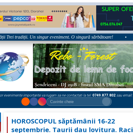
rei tradiții. Un singur eveniment. O singură sărbătoare!
•
Pla
or evenimente importante va rugam sa ne contactati la tel:
0749.877.802
sau email:
HOROSCOPUL săptămânii 16-22
septembrie. Taurii dau lovitura. Raci