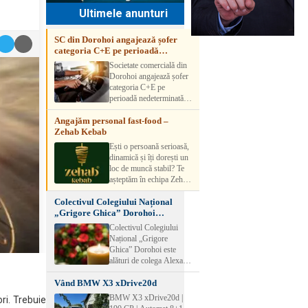
Ultimele anunturi
SC din Dorohoi angajează șofer
categoria C+E pe perioadă
nedeterminată
Societate comercială din
Dorohoi angajează șofer
categoria C+E pe
perioadă nedeterminată.
Candidatul trebuie să
Angajăm personal fast-food –
aibă experiență și atestat
Zehab Kebab
transport marfă. Pentru
detalii, vă rog să sunați la
Ești o persoană serioasă,
numărul de telefon.
dinamică și îți dorești un
loc de muncă stabil? Te
așteptăm în echipa Zehab
Kebab! Posturi
Colectivul Colegiului Național
disponibile: -
„Grigore Ghica” Dorohoi
SHAORMAR AJUTOR
transmite sincere condoleanțe
BUCATAR 2/posturi -
Colectivul Colegiului
LUCRATOR
Național „Grigore
COMERCIAL
Ghica” Dorohoi este
VANZATOR /2 posturi
alături de colega Alexa
OFERIM : Contract de
Lăcrămioara la trecerea în
muncă Program flexibil
Vând BMW X3 xDrive20d
neființă a soțului și
Salariu motivant, în
transmite sincere
BMW X3 xDrive20d |
i. Trebuie
funcție de experienț
condoleanțe familiei.