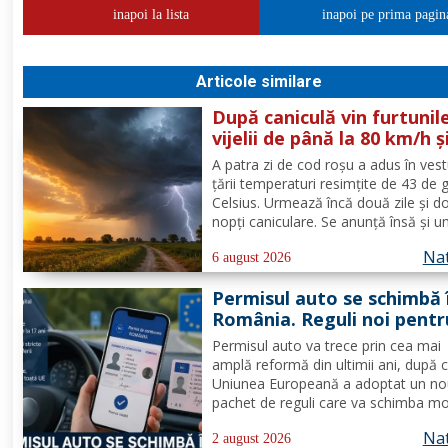
inapoi la lista
inapoi pe prima pagin
Articole similare
După caniculă vin furtunile
vijelii de până la 80 km/h ș
ploi puternice în mai mult
A patra zi de cod roşu a adus în vest
zone
ţării temperaturi resimţite de 43 de 
Celsius. Urmează încă două zile şi d
nopţi caniculare. Se anunţă însă şi u
fenomen neobişnuit, de joi două ale
Nat
extreme vor fi în vigoare în acelaşi t
6 august 2026
mare parte din ţară: un cod de canicu
Permisul auto se schimbă 
unul de...
România. Reguli noi pentr
milioane de conducători 
Permisul auto va trece prin cea mai
amplă reformă din ultimii ani, după 
Uniunea Europeană a adoptat un n
pachet de reguli care va schimba m
de eliberare, utilizare și suspendare 
Nat
documentului. România va trebui să
2 august 2026