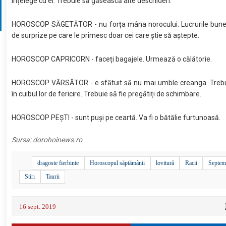
înțelege cu ei. Trebuie să găsească alte deschideri.
HOROSCOP SĂGETĂTOR - nu forța mâna norocului. Lucrurile bune v
de surprize pe care le primesc doar cei care știe să aștepte.
HOROSCOP CAPRICORN - faceți bagajele. Urmează o călătorie.
HOROSCOP VĂRSĂTOR - e sfătuit să nu mai umble creanga. Trebu
în cuibul lor de fericire. Trebuie să fie pregătiți de schimbare.
HOROSCOP PEȘTI - sunt puși pe ceartă. Va fi o bătălie furtunoasă.
Sursa:
dorohoinews.ro
dragoste fierbinte
Horoscopul săptămânii
lovitură
Racii
Septem
Stiri
Taurii
16 sept. 2019