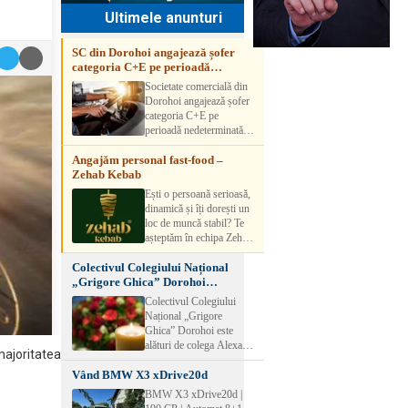
Ultimele anunturi
SC din Dorohoi angajează șofer
categoria C+E pe perioadă
nedeterminată
Societate comercială din
Dorohoi angajează șofer
categoria C+E pe
perioadă nedeterminată.
Candidatul trebuie să
Angajăm personal fast-food –
aibă experiență și atestat
Zehab Kebab
transport marfă. Pentru
detalii, vă rog să sunați la
Ești o persoană serioasă,
numărul de telefon.
dinamică și îți dorești un
loc de muncă stabil? Te
așteptăm în echipa Zehab
Kebab! Posturi
Colectivul Colegiului Național
disponibile: -
„Grigore Ghica” Dorohoi
SHAORMAR AJUTOR
transmite sincere condoleanțe
BUCATAR 2/posturi -
Colectivul Colegiului
LUCRATOR
Național „Grigore
COMERCIAL
Ghica” Dorohoi este
VANZATOR /2 posturi
alături de colega Alexa
ajoritatea
OFERIM : Contract de
Lăcrămioara la trecerea în
muncă Program flexibil
Vând BMW X3 xDrive20d
neființă a soțului și
Salariu motivant, în
transmite sincere
BMW X3 xDrive20d |
funcție de experienț
condoleanțe familiei.