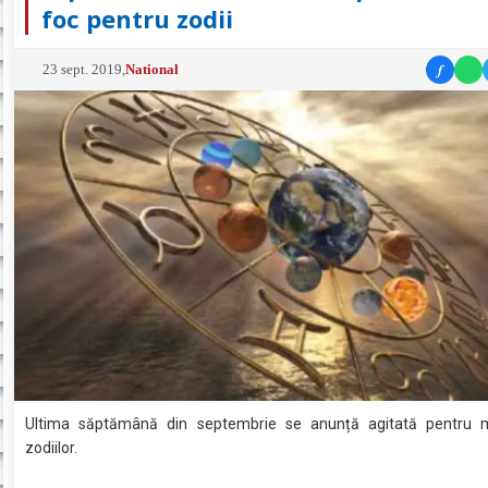
foc pentru zodii
f
23 sept. 2019
,
National
Ultima săptămână din septembrie se anunță agitată pentru m
zodiilor.