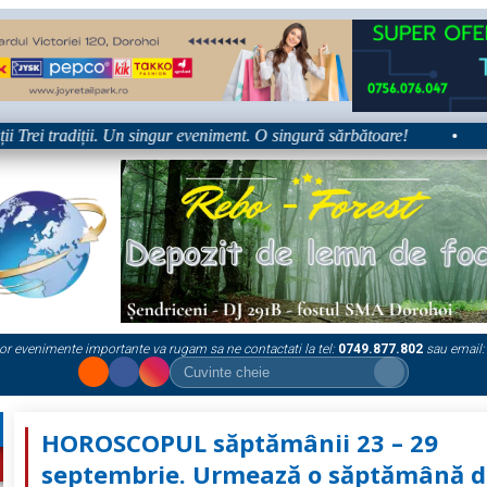
i tradiții. Un singur eveniment. O singură sărbătoare!
•
Platfo
or evenimente importante va rugam sa ne contactati la tel:
0749.877.802
sau email:
HOROSCOPUL săptămânii 23 – 29
septembrie. Urmează o săptămână d