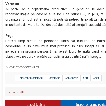
Vărsător
Ai parte de o săptămână productivă. Reușești să te ocupi
reponsabilitățile pe care le ai la locul de muncă și, în plus, reuș
organizezi timpul astfel încât să poți să petreci timp alături de
importante din viața ta. Dai dovadă de multă eficiență în această 
Pești
Petreci timp alături de persoana iubită, vă bucurați de intimi
conexiune la un nivel mult mai profund. În plus, începi să ai
încredere în propria persoană, iar acest lucru te ajută când vi
obiectivele pe care vrei să le atingi. Energia pozitivă nu îți lipsește.
Sursa:
dorohoinews.ro
Horoscopul săptămânii
săptămâna
Septembrie
Stiri
Zodii
23 sept. 2019
inapoi la lista
inapoi pe prima pagin