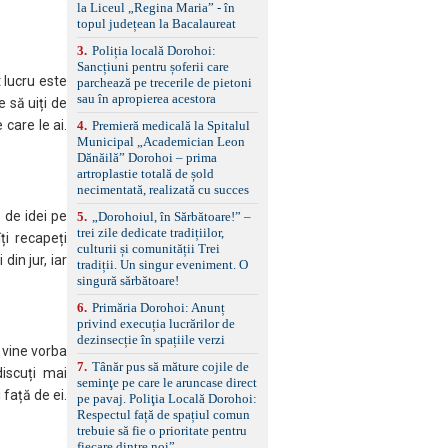
standard Euro 6 Trapă
la Liceul „Regina Maria” - în
panoramică, geamuri
topul județean la Bacalaureat
spate fumurii Carlig de
remorcare Bonus: -
3
.
Poliția locală Dorohoi:
Covorașe textile montate
Sancțiuni pentru șoferii care
 lucru este
pe mașină. -Ofer și un
parchează pe trecerile de pietoni
set de covorașe din
sau în apropierea acestora
 să uiți de
cauciuc/pvc. -Se vinde
 care le ai.
4
.
Premieră medicală la Spitalul
împreună cu un set de
Municipal „Academician Leon
anvelope de iarnă.
Dănăilă” Dorohoi – prima
artroplastie totală de șold
necimentată, realizată cu succes
 de idei pe
5
.
„Dorohoiul, în Sărbătoare!” –
trei zile dedicate tradițiilor,
ți recapeți
culturii și comunității Trei
din jur, iar
tradiții. Un singur eveniment. O
singură sărbătoare!
6
.
Primăria Dorohoi: Anunț
privind execuția lucrărilor de
dezinsecție în spațiile verzi
 vine vorba
7
.
Tânăr pus să măture cojile de
discuți mai
seminţe pe care le aruncase direct
 față de ei.
pe pavaj. Poliţia Locală Dorohoi:
Respectul față de spațiul comun
trebuie să fie o prioritate pentru
fiecare dintre noi”