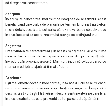
să-ți regăsești concentrarea.
Scorpion
Începi să te concentrezi mai mult pe imaginea de ansamblu. Acest
benefic când vine vorba de planurile pe termen lung, însă nu trebuie
micile detalii, acestea te pot salva când vine vorba de obiectivele pe
În plus, încearcă să acorzi mai multă atenție celor din jurul tău.
Săgetător
Creativitatea te caracterizează în acestă săptămână. Ai o mulțime
care le faci cunoscute, iar aprecierea celor din jur te ajută să î
încrederea în propria persoană. Mai mult, înveți să colaborezi cu cei 
munca în echipă te ajută să fii mai eficient.
Capricorn
Ești mai emotiv decât în mod normal, însă acest lucru te ajută când
de interacțiunile cu oamenii importanți din viața ta. Începi să 
deschis și să vorbești fără rețineri despre sentimentele pe care le ai
În plus, creativitatea este prezentă pe tot parcursul săptămânii.