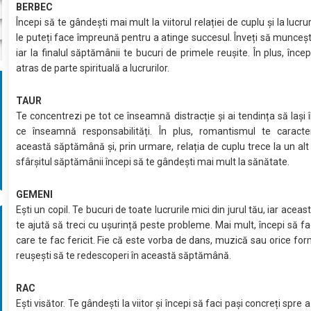
BERBEC
Începi să te gândești mai mult la viitorul relației de cuplu și la lucru
le puteți face împreună pentru a atinge succesul. Înveți să muncești
iar la finalul săptămânii te bucuri de primele reușite. În plus, încep
atras de parte spirituală a lucrurilor.
TAUR
Te concentrezi pe tot ce înseamnă distracție și ai tendința să lași 
ce înseamnă responsabilități. În plus, romantismul te caracte
această săptămână și, prin urmare, relația de cuplu trece la un alt 
sfârșitul săptămânii începi să te gândești mai mult la sănătate.
GEMENI
Ești un copil. Te bucuri de toate lucrurile mici din jurul tău, iar aceas
te ajută să treci cu ușurință peste probleme. Mai mult, începi să fac
care te fac fericit. Fie că este vorba de dans, muzică sau orice for
reușești să te redescoperi în această săptămână.
RAC
Ești visător. Te gândești la viitor și începi să faci pași concreți spre a-