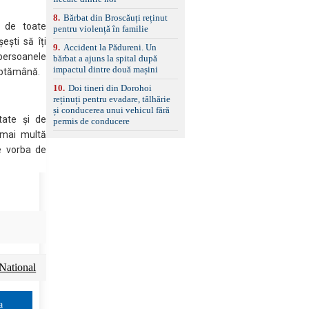
8
.
Bărbat din Broscăuți reținut
 de toate
pentru violență în familie
ești să îți
9
.
Accident la Pădureni. Un
 persoanele
bărbat a ajuns la spital după
impactul dintre două mașini
săptămână.
10
.
Doi tineri din Dorohoi
reținuți pentru evadare, tâlhărie
și conducerea unui vehicul fără
tate și de
permis de conducere
 mai multă
ne vorba de
National
a