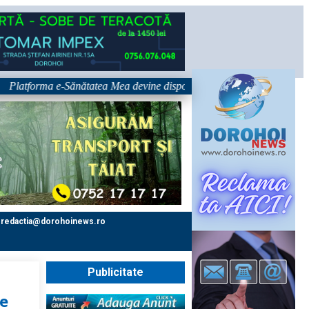
rma e-Sănătatea Mea devine disponibilă pe 1 septembrie: pacientul devin
redactia@dorohoinews.ro
Publicitate
e