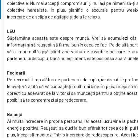
obiectivele. Nu mai accepți compromisuri și nu lași pe nimeni să-ți 
obiective nerealiste. În plus, planifici o excursie pentru week
încercare de a scăpa de agitație și de a te relaxa.
LEU
Săptămâna aceasta este despre muncă. Vrei să acumulezi cât
informații și să reușești să fii mai bun în ceea ce faci. Pe de altă par
să ai mai multă grijă când vine vorba de cuvintele pe care le aru
partenerului de cuplu. Dacă nu ești atent, este posibil să apară unele
Fecioară
Petreci mult timp alături de partenerul de cuplu, iar discuțiile prof
le aveți vă ajută să vă cunoașteți mult mai bine. În plus, începi să înț
dorești cu adevărat de la viitor și să muncești pentru a obține acest
posibil să te concentrezi și pe redecorare.
Balanță
Ai multă încredere în propria persoană, iar acest lucru vine la pach
energie pozitivă. Reușești să duci la bun sfârșit tot ceea ce îți pui 
plus, începi să meditezi, într-o încercare de redescoperire. Acest lu