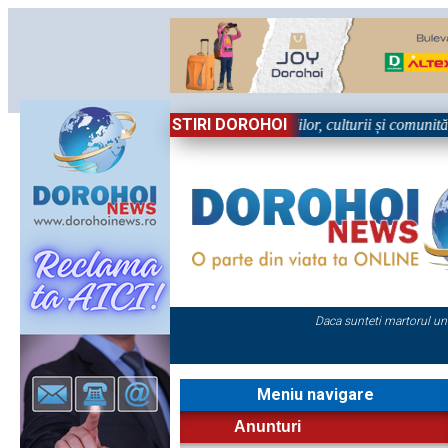
STIRI DOROHOI
Sărbătoare!” – trei zile dedicate tradițiilor, culturii și comunității Tre
Daca sunteti martorul un
Meniu navigare
Anunturi