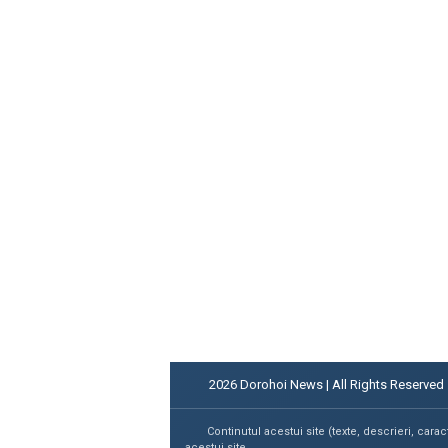
2026
Dorohoi News | All Rights Reserved
Continutul acestui site (texte, descrieri, carac
acestui site.