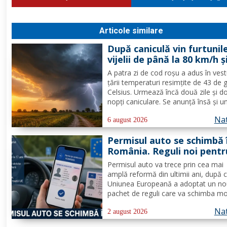
Articole similare
După caniculă vin furtunile
vijelii de până la 80 km/h ș
ploi puternice în mai mult
A patra zi de cod roşu a adus în vest
zone
ţării temperaturi resimţite de 43 de 
Celsius. Urmează încă două zile şi d
nopţi caniculare. Se anunţă însă şi u
fenomen neobişnuit, de joi două ale
Nat
extreme vor fi în vigoare în acelaşi t
6 august 2026
mare parte din ţară: un cod de canicu
Permisul auto se schimbă 
unul de...
România. Reguli noi pentr
milioane de conducători 
Permisul auto va trece prin cea mai
amplă reformă din ultimii ani, după 
Uniunea Europeană a adoptat un n
pachet de reguli care va schimba m
de eliberare, utilizare și suspendare 
Nat
documentului. România va trebui să
2 august 2026
transpună noile prevederi în legislați