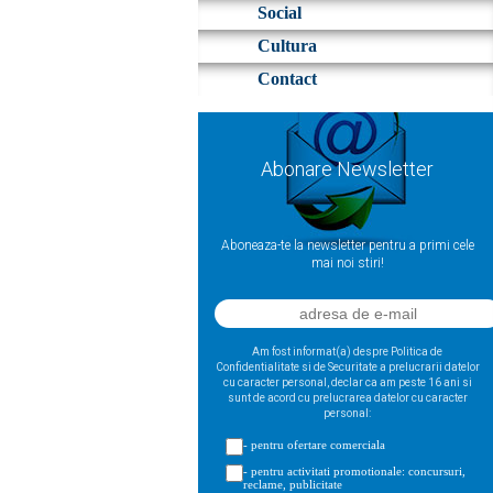
Social
Cultura
Contact
Abonare Newsletter
Aboneaza-te la newsletter pentru a primi cele
mai noi stiri!
Am fost informat(a) despre Politica de
Confidentialitate si de Securitate a prelucrarii datelor
cu caracter personal, declar ca am peste 16 ani si
sunt de acord cu prelucrarea datelor cu caracter
personal:
- pentru ofertare comerciala
- pentru activitati promotionale: concursuri,
reclame, publicitate