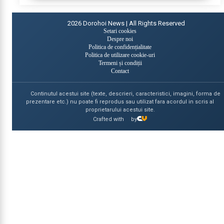
2026
Dorohoi News | All Rights Reserved
Setari cookies
Despre noi
Politica de confidențialitate
Politica de utilizare cookie-uri
Termeni și condiții
Contact
Continutul acestui site (texte, descrieri, caracteristici, imagini, forma de
prezentare etc.) nu poate fi reprodus sau utilizat fara acordul in scris al
proprietarului acestui site.
Crafted with
by