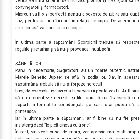
Venus va intra chiar în semnul Scorpionilor și îi va ajuta să fi
convingători și fermecători.
Miercuri va fi o zi perfectă pentru o poveste de iubire sau, dup
caz, pentru un nou început în relația de cuplu. De asemenea
armonioasă va fi și relația cu copiii.
În ultima parte a săptămânii Scorpionii trebuie să respect
regulile și ierarhia și să nu-și provoace, inutil, șefii.
SĂGETĂTOR
Până în decembrie, Săgetătorii au un foarte puternic astral
Marele Benefic Jupiter se află în zodia lor. Dar, în aceast
săptămână, trebuie să nu-și forțeze norocul!
Luni, de exemplu, indiscreția la serviciu îi poate costa. Ar fi bin
să nu comenteze deciziile șefilor sau să nu ”transmită ma
departe informațiile confidențiale pe care s-ar putea să l
primească.
Iar în ultima parte a săptămânii, ar fi bine să nu fie pre
insistenți dacă ”le pică cineva cu tronc”.
În rest, vin vești bune: de marți, vor aprecia mai mult timpu
petrecut doar cu persoana iubită sau vor reuși să se împace c