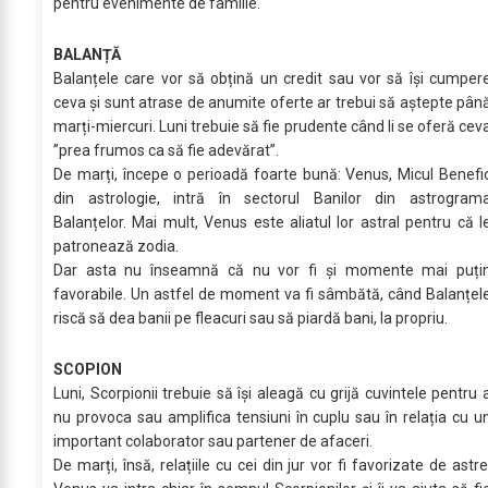
pentru evenimente de familie.
BALANȚĂ
Balanțele care vor să obțină un credit sau vor să își cumper
ceva și sunt atrase de anumite oferte ar trebui să aștepte pân
marți-miercuri. Luni trebuie să fie prudente când li se oferă cev
”prea frumos ca să fie adevărat”.
De marți, începe o perioadă foarte bună: Venus, Micul Benefi
din astrologie, intră în sectorul Banilor din astrogram
Balanțelor. Mai mult, Venus este aliatul lor astral pentru că l
patronează zodia.
Dar asta nu înseamnă că nu vor fi și momente mai puți
favorabile. Un astfel de moment va fi sâmbătă, când Balanțel
riscă să dea banii pe fleacuri sau să piardă bani, la propriu.
SCOPION
Luni, Scorpionii trebuie să își aleagă cu grijă cuvintele pentru 
nu provoca sau amplifica tensiuni în cuplu sau în relația cu u
important colaborator sau partener de afaceri.
De marți, însă, relațiile cu cei din jur vor fi favorizate de astre