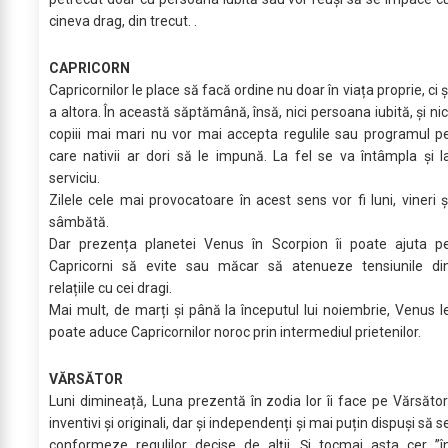
cineva drag, din trecut. .
CAPRICORN
Capricornilor le place să facă ordine nu doar în viața proprie, ci ș
a altora. În această săptămână, însă, nici persoana iubită, și nic
copiii mai mari nu vor mai accepta regulile sau programul p
care nativii ar dori să le impună. La fel se va întâmpla și l
serviciu.
Zilele cele mai provocatoare în acest sens vor fi luni, vineri ș
sâmbătă.
Dar prezența planetei Venus în Scorpion îi poate ajuta p
Capricorni să evite sau măcar să atenueze tensiunile di
relațiile cu cei dragi.
Mai mult, de marți și până la începutul lui noiembrie, Venus l
poate aduce Capricornilor noroc prin intermediul prietenilor.
VĂRSĂTOR
Luni dimineață, Luna prezentă în zodia lor îi face pe Vărsător
inventivi și originali, dar și independenți și mai puțin dispuși să s
conformeze regulilor decise de alții. Și tocmai asta cer ”î