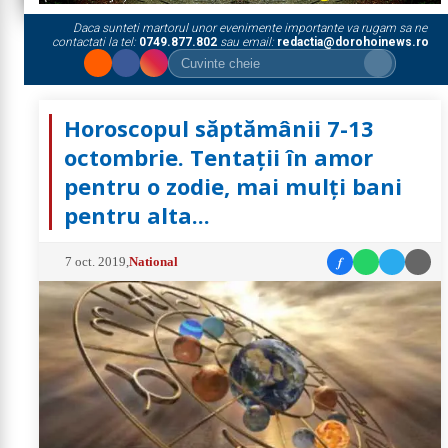
Daca sunteti martorul unor evenimente importante va rugam sa ne
contactati la tel:
0749.877.802
sau email:
redactia@dorohoinews.ro
Horoscopul săptămânii 7-13
octombrie. Tentații în amor
pentru o zodie, mai mulți bani
pentru alta...
f
7 oct. 2019
,
National