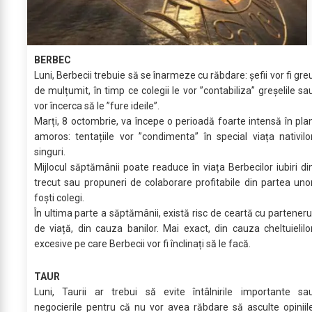
BERBEC
Luni, Berbecii trebuie să se înarmeze cu răbdare: șefii vor fi gre
de mulțumit, în timp ce colegii le vor ”contabiliza” greșelile sa
vor încerca să le ”fure ideile”.
Marți, 8 octombrie, va începe o perioadă foarte intensă în pla
amoros: tentațiile vor ”condimenta” în special viața nativilo
singuri.
Mijlocul săptămânii poate readuce în viața Berbecilor iubiri di
trecut sau propuneri de colaborare profitabile din partea uno
foști colegi.
În ultima parte a săptămânii, există risc de ceartă cu parteneru
de viață, din cauza banilor. Mai exact, din cauza cheltuielilo
excesive pe care Berbecii vor fi înclinați să le facă.
TAUR
Luni, Taurii ar trebui să evite întâlnirile importante sa
negocierile pentru că nu vor avea răbdare să asculte opiniil