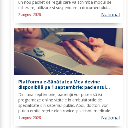
un nou pachet de reguli care va schimba modul de
eliberare, utilizare și suspendare a documentului.
România va trebui să transpună noile prevederi în
National
2 august 2026
legislația națională până în 2028, iar cele...
Platforma e-Sănătatea Mea devine
disponibilă pe 1 septembrie: pacientul
devine utilizator direct al sistemului
Din luna septembrie, pacienții vor putea să își
digital de sănătate
programeze online vizitele în ambulatoriile de
specialitate din sistemul public. Apoi, doctorii vor
putea emite rețete electronice și scrisori medicale
direct prin noua platformă. Se fac ultimele lucrări la
National
1 august 2026
platforma „e-Sănătatea Mea" pentru aceste...