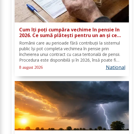
Cum îți poți cumpăra vechime în pensie în
2026. Ce sumă plătești pentru un an și ce
documente trebuie depuse
Românii care au perioade fără contribuții la sistemul
public își pot completa vechimea în pensie prin
încheierea unui contract cu casa teritorială de pensii.
Procedura este disponibilă și în 2026, însă poate fi
folosită doar în condițiile prevăzute de lege. Costul
National
8 august 2026
depinde de salariul minim brut...