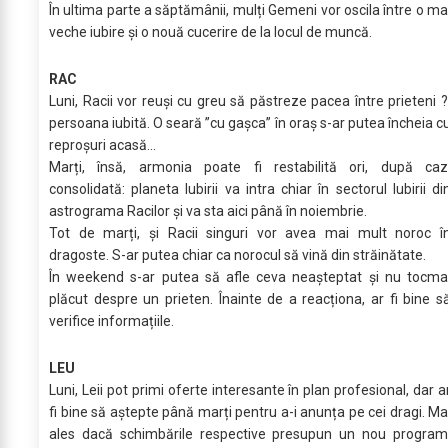
În ultima parte a săptămânii, mulți Gemeni vor oscila între o ma
veche iubire și o nouă cucerire de la locul de muncă.
RAC
Luni, Racii vor reuși cu greu să păstreze pacea între prieteni ?
persoana iubită. O seară ”cu gașca” în oraș s-ar putea încheia c
reproșuri acasă…
Marți, însă, armonia poate fi restabilită ori, după caz
consolidată: planeta Iubirii va intra chiar în sectorul Iubirii di
astrograma Racilor și va sta aici până în noiembrie.
Tot de marți, și Racii singuri vor avea mai mult noroc î
dragoste. S-ar putea chiar ca norocul să vină din străinătate.
În weekend s-ar putea să afle ceva neașteptat și nu tocma
plăcut despre un prieten. Înainte de a reacționa, ar fi bine s
verifice informațiile.
LEU
Luni, Leii pot primi oferte interesante în plan profesional, dar a
fi bine să aștepte până marți pentru a-i anunța pe cei dragi. Ma
ales dacă schimbările respective presupun un nou program