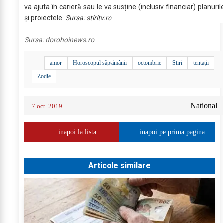
va ajuta în carieră sau le va susține (inclusiv financiar) planuril
și proiectele.
Sursa: stiritv.ro
Sursa:
dorohoinews.ro
amor
Horoscopul săptămânii
octombrie
Stiri
tentații
Zodie
National
7 oct. 2019
inapoi la lista
inapoi pe prima pagina
Articole similare