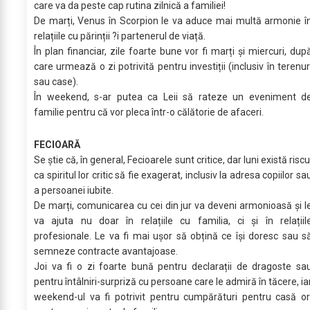
care va da peste cap rutina zilnică a familiei!
De marți, Venus în Scorpion le va aduce mai multă armonie î
relațiile cu părinții ?i partenerul de viață.
În plan financiar, zile foarte bune vor fi marți și miercuri, dup
care urmează o zi potrivită pentru investiții (inclusiv în terenur
sau case).
În weekend, s-ar putea ca Leii să rateze un eveniment d
familie pentru că vor pleca într-o călătorie de afaceri.
FECIOARĂ
Se știe că, în general, Fecioarele sunt critice, dar luni există riscu
ca spiritul lor critic să fie exagerat, inclusiv la adresa copiilor sa
a persoanei iubite.
De marți, comunicarea cu cei din jur va deveni armonioasă și l
va ajuta nu doar în relațiile cu familia, ci și în relațiil
profesionale. Le va fi mai ușor să obțină ce își doresc sau s
semneze contracte avantajoase.
Joi va fi o zi foarte bună pentru declarații de dragoste sa
pentru întâlniri-surpriză cu persoane care le admiră în tăcere, ia
weekend-ul va fi potrivit pentru cumpărături pentru casă or