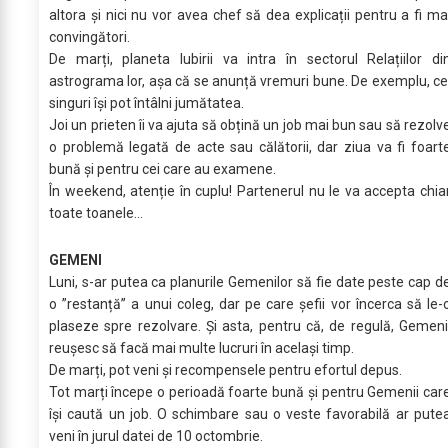
altora și nici nu vor avea chef să dea explicații pentru a fi ma
convingători.
De marți, planeta Iubirii va intra în sectorul Relațiilor di
astrograma lor, așa că se anunță vremuri bune. De exemplu, ce
singuri își pot întâlni jumătatea.
Joi un prieten îi va ajuta să obțină un job mai bun sau să rezolv
o problemă legată de acte sau călătorii, dar ziua va fi foart
bună și pentru cei care au examene.
În weekend, atenție în cuplu! Partenerul nu le va accepta chia
toate toanele…
GEMENI
Luni, s-ar putea ca planurile Gemenilor să fie date peste cap d
o ”restanță” a unui coleg, dar pe care șefii vor încerca să le-
plaseze spre rezolvare. Și asta, pentru că, de regulă, Gemeni
reușesc să facă mai multe lucruri în același timp.
De marți, pot veni și recompensele pentru efortul depus.
Tot marți începe o perioadă foarte bună și pentru Gemenii car
își caută un job. O schimbare sau o veste favorabilă ar pute
veni în jurul datei de 10 octombrie.