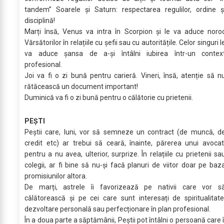
tandem” Soarele și Saturn: respectarea regulilor, ordine ș
disciplină!
Marți însă, Venus va intra în Scorpion și le va aduce noro
Vărsătorilor în relațiile cu șefii sau cu autoritățile. Celor singuri l
va aduce șansa de a-și întâlni iubirea într-un contex
profesional.
Joi va fi o zi bună pentru carieră. Vineri, însă, atenție să n
rătăcească un document important!
Duminică va fi o zi bună pentru o călătorie cu prietenii.
PEȘTI
Peștii care, luni, vor să semneze un contract (de muncă, d
credit etc) ar trebui să ceară, înainte, părerea unui avocat
pentru a nu avea, ulterior, surprize. În relațiile cu prietenii sa
colegii, ar fi bine să nu-și facă planuri de viitor doar pe baz
promisiunilor altora.
De marți, astrele îi favorizează pe nativii care vor s
călătorească și pe cei care sunt interesați de spiritualitate
dezvoltare personală sau perfecționare în plan profesional.
În a doua parte a săptămânii, Peștii pot întâlni o persoană care î