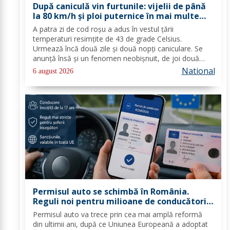
După caniculă vin furtunile: vijelii de până
la 80 km/h și ploi puternice în mai multe
zone
A patra zi de cod roşu a adus în vestul ţării
temperaturi resimţite de 43 de grade Celsius.
Urmează încă două zile şi două nopţi caniculare. Se
anunţă însă şi un fenomen neobişnuit, de joi două
alerte extreme vor fi în vigoare în acelaşi timp în mare
National
6 august 2026
parte din ţară: un cod de caniculă şi unul de...
Permisul auto se schimbă în România.
Reguli noi pentru milioane de conducători
auto
Permisul auto va trece prin cea mai amplă reformă
din ultimii ani, după ce Uniunea Europeană a adoptat