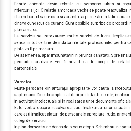
Foarte animate devin relatiile cu persoana iubita si copii
miercuri si joi. O relatie amoroasa veche se poate reactualiza i
chip nebanuit sau exista si varianta sa pornesti o relatie noua c
cineva cunoscut de curand. Sunt posibile surprize de proportii i
plan amoros.
La serviciu se intrezaresc multe sarcini de lucru. Implica-t
serios in tot ce tine de indatoririle tale profesionale, pentru c
plata va fi pe masura.
De asemenea, apar imbunatatiri in privinta sanatatii. Spre finalu
perioadei analizate vei fi nevoit sa te ocupi de relatiil
parteneriale.
Varsator
Multe persoane din anturajul apropiat te vor cauta la inceputu
saptamanii. Discutii ample, calatorii pe distante scurte, implicar
in activitati intelectuale si in realizarea unor documente oficiale
Este vorba despre rezolvarea sau finalizarea unor situatii i
care esti implicat alaturi de persoanele apropiate: rude, prieteni
colegi de serviciu.
In plan domestic, se deschide o noua etapa. Schimbari in spatiu