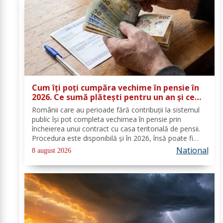
Cum îți poți cumpăra vechime în pensie în
2026. Ce sumă plătești pentru un an și ce
documente trebuie depuse
Românii care au perioade fără contribuții la sistemul
public își pot completa vechimea în pensie prin
încheierea unui contract cu casa teritorială de pensii.
Procedura este disponibilă și în 2026, însă poate fi
folosită doar în condițiile prevăzute de lege. Costul
National
8 august 2026
depinde de salariul minim brut...