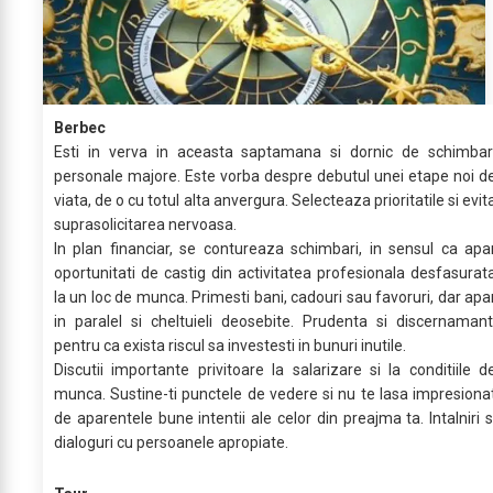
Berbec
Esti in verva in aceasta saptamana si dornic de schimbar
personale majore. Este vorba despre debutul unei etape noi d
viata, de o cu totul alta anvergura. Selecteaza prioritatile si evit
suprasolicitarea nervoasa.
In plan financiar, se contureaza schimbari, in sensul ca apa
oportunitati de castig din activitatea profesionala desfasurat
la un loc de munca. Primesti bani, cadouri sau favoruri, dar apa
in paralel si cheltuieli deosebite. Prudenta si discernamant
pentru ca exista riscul sa investesti in bunuri inutile.
Discutii importante privitoare la salarizare si la conditiile d
munca. Sustine-ti punctele de vedere si nu te lasa impresiona
de aparentele bune intentii ale celor din preajma ta. Intalniri s
dialoguri cu persoanele apropiate.