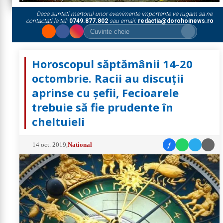
Daca sunteti martorul unor evenimente importante va rugam sa ne
contactati la tel:
0749.877.802
sau email:
redactia@dorohoinews.ro
Horoscopul săptămânii 14-20
octombrie. Racii au discuții
aprinse cu șefii, Fecioarele
trebuie să fie prudente în
cheltuieli
f
14 oct. 2019
,
National