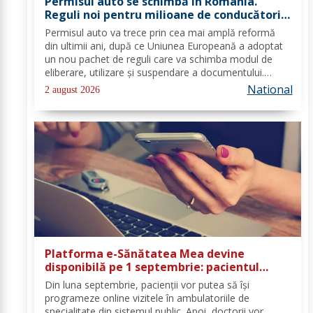
Permisul auto se schimbă în România.
Reguli noi pentru milioane de conducători
auto
Permisul auto va trece prin cea mai amplă reformă
din ultimii ani, după ce Uniunea Europeană a adoptat
un nou pachet de reguli care va schimba modul de
eliberare, utilizare și suspendare a documentului.
România va trebui să transpună noile prevederi în
National
2 august 2026
legislația națională până în 2028, iar cele...
Platforma e-Sănătatea Mea devine
disponibilă pe 1 septembrie: pacientul
devine utilizator direct al sistemului
Din luna septembrie, pacienții vor putea să își
digital de sănătate
programeze online vizitele în ambulatoriile de
specialitate din sistemul public. Apoi, doctorii vor