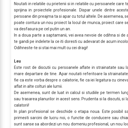
Noutati in relatiile cu prietenii si in relatiile cu persoanele care t
sprijina in proiectele profesionale. Dispar unele dintre acest
persoane din preajma ta si apar cu totul altele. De asemenea, s
poate contura un nou proiect la locul de munca, proiect care s
va desfasura pe cel putin un an.
In a doua parte a saptamanii, vei avea nevoie de odihna si de 
te gandi pe indelete la ce iti doresti cu adevarat de acum incolo
Odihneste-te si stai mai mult cu cei dragi!
Leu
Este rost de discutii cu persoanele aflate in strainatate sau l
mare departare de tine. Apar noutati referitoare la strainatate
fie ca este vorba despre o calatorie, fie ca iei legatura cu cinev
aflat in alte colturi ale lumii.
De asemenea, sunt de luat in calcul si studiile pe termen lun
sau trasarea planurilor in acest sens. Prudenta si la discutii, si l
calatorii!
In plan profesional se deschide o etapa noua. Este posibil s
primesti sarcini de lucru noi, o functie de conducere sau chia
sunt sanse sa abordezi un nou domeniu profesional, un nou lo