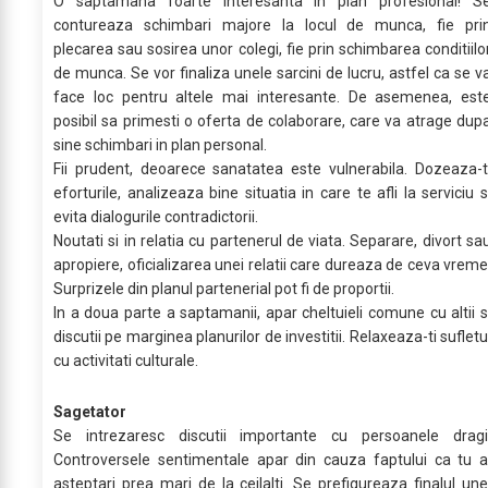
O saptamana foarte interesanta in plan profesional! S
contureaza schimbari majore la locul de munca, fie pri
plecarea sau sosirea unor colegi, fie prin schimbarea conditiilo
de munca. Se vor finaliza unele sarcini de lucru, astfel ca se v
face loc pentru altele mai interesante. De asemenea, est
posibil sa primesti o oferta de colaborare, care va atrage dup
sine schimbari in plan personal.
Fii prudent, deoarece sanatatea este vulnerabila. Dozeaza-t
eforturile, analizeaza bine situatia in care te afli la serviciu s
evita dialogurile contradictorii.
Noutati si in relatia cu partenerul de viata. Separare, divort sa
apropiere, oficializarea unei relatii care dureaza de ceva vreme
Surprizele din planul partenerial pot fi de proportii.
In a doua parte a saptamanii, apar cheltuieli comune cu altii s
discutii pe marginea planurilor de investitii. Relaxeaza-ti sufletu
cu activitati culturale.
Sagetator
Se intrezaresc discutii importante cu persoanele dragi
Controversele sentimentale apar din cauza faptului ca tu a
asteptari prea mari de la ceilalti. Se prefigureaza finalul une