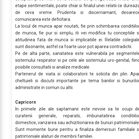
etape sentimentale, poate chiar si finalul unei relatii ce dureaz
de ceva vreme. Prudenta si discernamant, deoarec
comunicarea este deficitara.
La locul de munca apar noutati, fie prin schimbarea conditiilo
de munca, fie pur si simplu, iti vei modifica tu conceptiile s
atitudinea fata de munca si implicatiile ei. Relatiile colegial
sunt disonante, astfel ca foarte usor pot aparea contradictii.
Pe de alta parte, sanatatea este vulnerabila pe segmentel
sistemului respirator si pe cele ale sistemului uro-genital, fiin
posibile consultatii si analize medicale.
Partenerul de viata si colaboratorii te solicita din plin. Apa
cheltuieli si discutii importante pe tema banilor si bunurilo
administrate in comun cu altii.
Capricorn
In primele zile ale saptamanii este nevoie sa te ocupi d
curatenii generale, reparatii, imbunatatirea conditiilo
domestice, vanzarea sau achizitionarea de bunuri patrimoniale
Sunt momente bune pentru a finaliza demersuri familiale s
patrimoniale alaturi de membrii familiei.