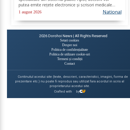
putea emite rețete electronice și scrisori medicale
direct prin noua platformă. Se fac ultimele lucrări la
National
1 august 2026
platforma „e-Sănătatea Mea" pentru aceste...
2026
Dorohoi News | All Rights Reserved
Setari cookies
Despre noi
Politica de confidențialitate
Politica de utilizare cookie-uri
Termeni și condiții
Contact
Continutul acestui site (texte, descrieri, caracteristici, imagini, forma de
prezentare etc.) nu poate fi reprodus sau utilizat fara acordul in scris al
proprietarului acestui site.
Crafted with
by