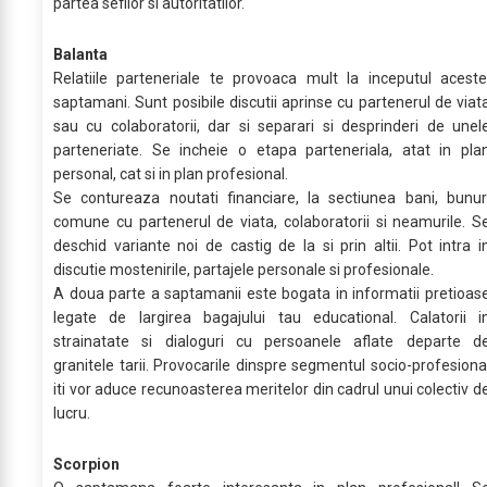
partea sefilor si autoritatilor.
Balanta
Relatiile parteneriale te provoaca mult la inceputul aceste
saptamani. Sunt posibile discutii aprinse cu partenerul de viat
sau cu colaboratorii, dar si separari si desprinderi de unel
parteneriate. Se incheie o etapa parteneriala, atat in pla
personal, cat si in plan profesional.
Se contureaza noutati financiare, la sectiunea bani, bunur
comune cu partenerul de viata, colaboratorii si neamurile. S
deschid variante noi de castig de la si prin altii. Pot intra i
discutie mostenirile, partajele personale si profesionale.
A doua parte a saptamanii este bogata in informatii pretioas
legate de largirea bagajului tau educational. Calatorii i
strainatate si dialoguri cu persoanele aflate departe d
granitele tarii. Provocarile dinspre segmentul socio-profesiona
iti vor aduce recunoasterea meritelor din cadrul unui colectiv d
lucru.
Scorpion