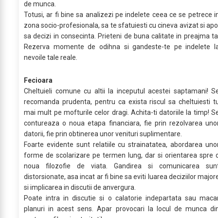
de munca.
Totusi, ar fi bine sa analizezi pe indelete ceea ce se petrece i
zona socio-profesionala, sa te sfatuiesti cu cineva avizat si apo
sa decizi in consecinta. Prieteni de buna calitate in preajma ta
Rezerva momente de odihna si gandeste-te pe indelete l
nevoile tale reale.
Fecioara
Cheltuieli comune cu altii la inceputul acestei saptamani! S
recomanda prudenta, pentru ca exista riscul sa cheltuiesti t
mai mult pe mofturile celor dragi. Achita-ti datoriile la timp! S
contureaza o noua etapa financiara, fie prin rezolvarea uno
datorii, fie prin obtinerea unor venituri suplimentare.
Foarte evidente sunt relatiile cu strainatatea, abordarea uno
forme de scolarizare pe termen lung, dar si orientarea spre 
noua filozofie de viata. Gandirea si comunicarea sun
distorsionate, asa incat ar fi bine sa eviti luarea deciziilor major
si implicarea in discutii de anvergura.
Poate intra in discutie si o calatorie indepartata sau maca
planuri in acest sens. Apar provocari la locul de munca di