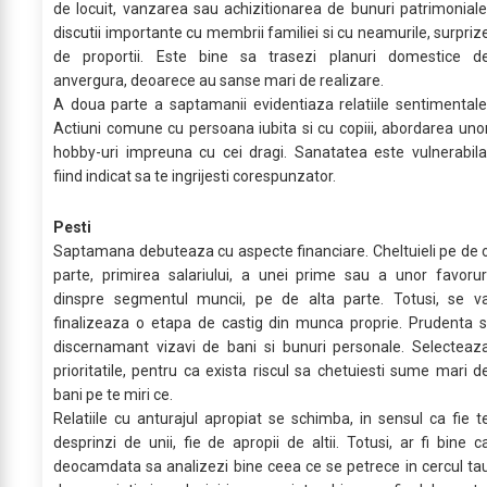
de locuit, vanzarea sau achizitionarea de bunuri patrimoniale
discutii importante cu membrii familiei si cu neamurile, surpriz
de proportii. Este bine sa trasezi planuri domestice d
anvergura, deoarece au sanse mari de realizare.
A doua parte a saptamanii evidentiaza relatiile sentimentale
Actiuni comune cu persoana iubita si cu copiii, abordarea uno
hobby-uri impreuna cu cei dragi. Sanatatea este vulnerabila
fiind indicat sa te ingrijesti corespunzator.
Pesti
Saptamana debuteaza cu aspecte financiare. Cheltuieli pe de 
parte, primirea salariului, a unei prime sau a unor favorur
dinspre segmentul muncii, pe de alta parte. Totusi, se v
finalizeaza o etapa de castig din munca proprie. Prudenta s
discernamant vizavi de bani si bunuri personale. Selecteaz
prioritatile, pentru ca exista riscul sa chetuiesti sume mari d
bani pe te miri ce.
Relatiile cu anturajul apropiat se schimba, in sensul ca fie t
desprinzi de unii, fie de apropii de altii. Totusi, ar fi bine c
deocamdata sa analizezi bine ceea ce se petrece in cercul ta