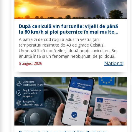
După caniculă vin furtunile: vijelii de până
la 80 km/h și ploi puternice în mai multe
zone
A patra zi de cod roşu a adus în vestul ţării
temperaturi resimţite de 43 de grade Celsius.
Urmează încă două zile şi două nopţi caniculare. Se
anunţă însă şi un fenomen neobişnuit, de joi două
alerte extreme vor fi în vigoare în acelaşi timp în mare
National
6 august 2026
parte din ţară: un cod de caniculă şi unul de...