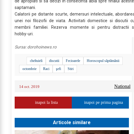
de apropiati si sa decizi in consecinta abia spre finalul aceste
saptamani.
Calatorii pe distante scurte, demersuri intelectuale, abordare
unei noi filozofii de viata. Activitati domestice si discutii c
membrii familiei. Rezerva momente si pentru distractii s
hobby-uri.
Sursa:
dorohoinews.ro
cheltuieli
discutii
Fecioarele
Horoscopul săptămânii
octombrie
Raci
şefi
Stiri
National
14 oct. 2019
inapoi la lista
inapoi pe prima pagina
Articole similare