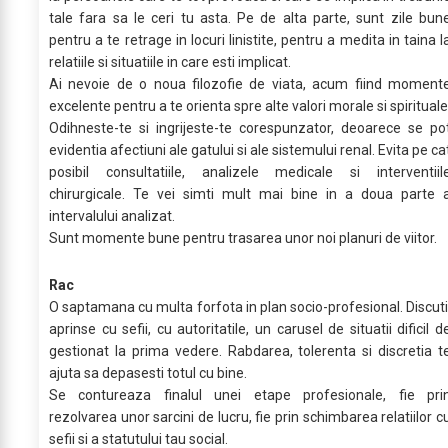
tale fara sa le ceri tu asta. Pe de alta parte, sunt zile bun
pentru a te retrage in locuri linistite, pentru a medita in taina l
relatiile si situatiile in care esti implicat.
Ai nevoie de o noua filozofie de viata, acum fiind moment
excelente pentru a te orienta spre alte valori morale si spirituale
Odihneste-te si ingrijeste-te corespunzator, deoarece se po
evidentia afectiuni ale gatului si ale sistemului renal. Evita pe ca
posibil consultatiile, analizele medicale si interventiil
chirurgicale. Te vei simti mult mai bine in a doua parte 
intervalului analizat.
Sunt momente bune pentru trasarea unor noi planuri de viitor.
Rac
O saptamana cu multa forfota in plan socio-profesional. Discuti
aprinse cu sefii, cu autoritatile, un carusel de situatii dificil d
gestionat la prima vedere. Rabdarea, tolerenta si discretia t
ajuta sa depasesti totul cu bine.
Se contureaza finalul unei etape profesionale, fie pri
rezolvarea unor sarcini de lucru, fie prin schimbarea relatiilor c
sefii si a statutului tau social.