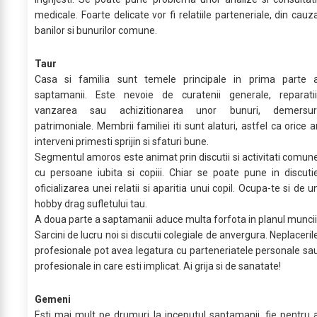
medicale. Foarte delicate vor fi relatiile parteneriale, din cauz
banilor si bunurilor comune.
Taur
Casa si familia sunt temele principale in prima parte 
saptamanii. Este nevoie de curatenii generale, reparatii
vanzarea sau achizitionarea unor bunuri, demersur
patrimoniale. Membrii familiei iti sunt alaturi, astfel ca orice a
interveni primesti sprijin si sfaturi bune.
Segmentul amoros este animat prin discutii si activitati comun
cu persoane iubita si copiii. Chiar se poate pune in discuti
oficializarea unei relatii si aparitia unui copil. Ocupa-te si de u
hobby drag sufletului tau.
A doua parte a saptamanii aduce multa forfota in planul muncii
Sarcini de lucru noi si discutii colegiale de anvergura. Neplaceril
profesionale pot avea legatura cu parteneriatele personale sa
profesionale in care esti implicat. Ai grija si de sanatate!
Gemeni
Esti mai mult pe drumuri la inceputul saptamanii, fie pentru 