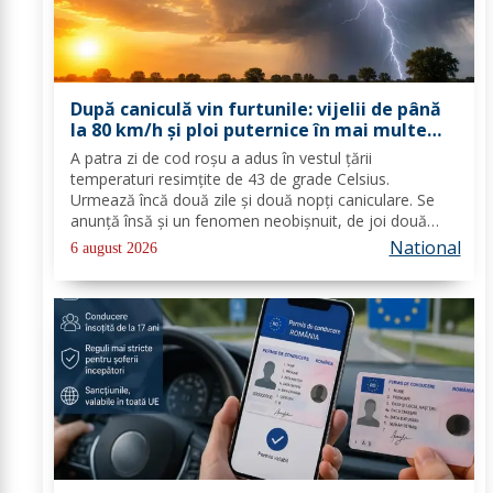
După caniculă vin furtunile: vijelii de până
la 80 km/h și ploi puternice în mai multe
zone
A patra zi de cod roşu a adus în vestul ţării
temperaturi resimţite de 43 de grade Celsius.
Urmează încă două zile şi două nopţi caniculare. Se
anunţă însă şi un fenomen neobişnuit, de joi două
alerte extreme vor fi în vigoare în acelaşi timp în mare
National
6 august 2026
parte din ţară: un cod de caniculă şi unul de...