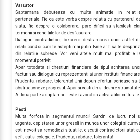
Varsator
Saptamana debuteaza cu multa animatie in relatiil
parteneriale. Fie ca este vorba despre relatia cu partenerul d
viata, fie despre o colaborare, pare dificil sa stabilesti cla
termenii si conditiile lor de desfasurare.
Dialoguri contradictorii, bizarerii, destramarea unor astfel d
relatii cand si cum te astepti mai putin. Bine ar fi sa te desprinz
din relatiile subrede. Vor veni altele mult mai profitabile l
momentul potrivit.
Apar totodata si chestiuni financiare de tipul achitarea uno
facturi sau dialoguri cu reprezentanti ai unor institutii financiare
Prudenta, rabdare, toleranta! Unii depun eforturi serioase sa-t
obstructioneze progresul. Apar si vesti din si despre strainatate
A doua parte a saptamanii este favorabila activitatilor culturale.
Pesti
Multa forfota in segmentul muncii! Sarcini de lucru noi s
urgente, depistarea unor greseli in munca unor colegi si cumv
esti nevoit sa remediezi situatiile, discutii contradictorii atat c
sefii, cat si colegiale. Prudenta, rabdare, toleranta!