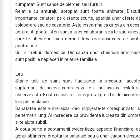
cumpatat. Sunt sanse de pierderi sau furturi.
Relatiile cu anturajul apropiat sunt foarte animate. Discuti
importante, calatorii pe distante scurte, aparitia unor oferte d
colaborare sau de casatorie. Asta inseamna ca cineva din aces
anturaj iti poate oferi sansa unei colaborari scurte sau cinev
care te iubeste in taina demult iti va marturisi ceea ce simt
pentru tine.
Griji si treburi domestice. Din cauza unor chestiuni amoroas
sunt posibile neplaceri in relatiile familiale.
Leu
Starile tale de spirit sunt fluctuante la inceputul aceste
saptamani, de aceea, controleaza-te si nu lasa ca ceilati s
observe asta. Exista riscul sa fii interpretat gresit si de aici un si
lung de neplaceri.
Sanatatea este vulnerabila, deci ingrijeste-te corespunzator s
pe termen lung. Ai incredere ca providenta lucreaza din umbr
si te ajuta subtil.
A doua parte a saptamanii evidentiaza aspecte financiare, d
genul obtinerea drepturilor salariale sau a unor cadouri dinspr