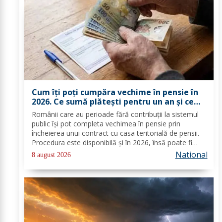
Cum îți poți cumpăra vechime în pensie în
2026. Ce sumă plătești pentru un an și ce
documente trebuie depuse
Românii care au perioade fără contribuții la sistemul
public își pot completa vechimea în pensie prin
încheierea unui contract cu casa teritorială de pensii.
Procedura este disponibilă și în 2026, însă poate fi
folosită doar în condițiile prevăzute de lege. Costul
National
8 august 2026
depinde de salariul minim brut...