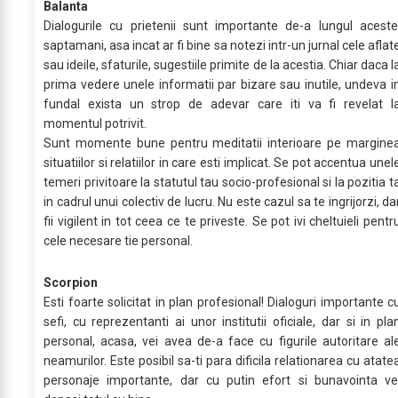
Balanta
Dialogurile cu prietenii sunt importante de-a lungul aceste
saptamani, asa incat ar fi bine sa notezi intr-un jurnal cele aflat
sau ideile, sfaturile, sugestiile primite de la acestia. Chiar daca l
prima vedere unele informatii par bizare sau inutile, undeva i
fundal exista un strop de adevar care iti va fi revelat l
momentul potrivit.
Sunt momente bune pentru meditatii interioare pe margine
situatiilor si relatiilor in care esti implicat. Se pot accentua unel
temeri privitoare la statutul tau socio-profesional si la pozitia t
in cadrul unui colectiv de lucru. Nu este cazul sa te ingrijorzi, da
fii vigilent in tot ceea ce te priveste. Se pot ivi cheltuieli pentr
cele necesare tie personal.
Scorpion
Esti foarte solicitat in plan profesional! Dialoguri importante c
sefi, cu reprezentanti ai unor institutii oficiale, dar si in pla
personal, acasa, vei avea de-a face cu figurile autoritare al
neamurilor. Este posibil sa-ti para dificila relationarea cu atate
personaje importante, dar cu putin efort si bunavointa ve