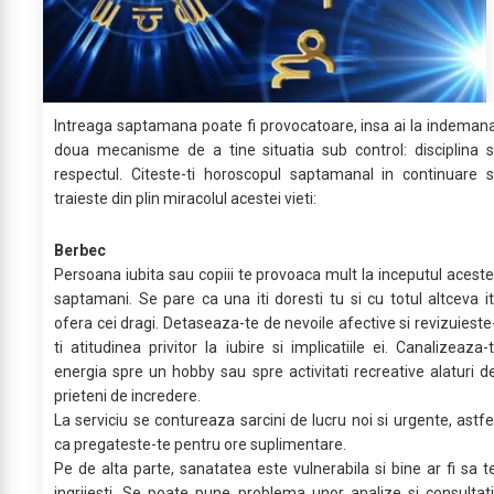
Intreaga saptamana poate fi provocatoare, insa ai la indeman
doua mecanisme de a tine situatia sub control: disciplina s
respectul. Citeste-ti horoscopul saptamanal in continuare s
traieste din plin miracolul acestei vieti:
Berbec
Persoana iubita sau copiii te provoaca mult la inceputul aceste
saptamani. Se pare ca una iti doresti tu si cu totul altceva it
ofera cei dragi. Detaseaza-te de nevoile afective si revizuieste
ti atitudinea privitor la iubire si implicatiile ei. Canalizeaza-t
energia spre un hobby sau spre activitati recreative alaturi d
prieteni de incredere.
La serviciu se contureaza sarcini de lucru noi si urgente, astfe
ca pregateste-te pentru ore suplimentare.
Pe de alta parte, sanatatea este vulnerabila si bine ar fi sa t
ingrijesti. Se poate pune problema unor analize si consultati