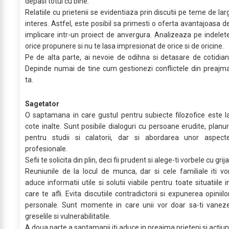
depasi totul cu bine.
Relatiile cu prietenii se evidentiaza prin discutii pe teme de lar
interes. Astfel, este posibil sa primesti o oferta avantajoasa d
implicare intr-un proiect de anvergura. Analizeaza pe indelet
orice propunere si nu te lasa impresionat de orice si de oricine.
Pe de alta parte, ai nevoie de odihna si detasare de cotidian
Depinde numai de tine cum gestionezi conflictele din preajm
ta.
Sagetator
O saptamana in care gustul pentru subiecte filozofice este l
cote inalte. Sunt posibile dialoguri cu persoane erudite, planur
pentru studii si calatorii, dar si abordarea unor aspect
profesionale.
Sefii te solicita din plin, deci fii prudent si alege-ti vorbele cu grija
Reuniunile de la locul de munca, dar si cele familiale iti vo
aduce informatii utile si solutii viabile pentru toate situatiile i
care te afli. Evita discutiile contradictorii si expunerea opiniilo
personale. Sunt momente in care unii vor doar sa-ti vanez
greselile si vulnerabilitatile.
A doua parte a saptamanii iti aduce in preajma prieteni si actiun