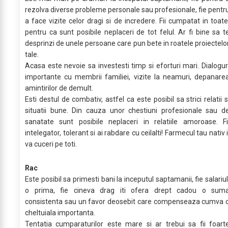
rezolva diverse probleme personale sau profesionale, fie pentr
a face vizite celor dragi si de incredere. Fii cumpatat in toate
pentru ca sunt posibile neplaceri de tot felul. Ar fi bine sa t
desprinzi de unele persoane care pun bete in roatele proiectelo
tale.
Acasa este nevoie sa investesti timp si eforturi mari. Dialogur
importante cu membrii familiei, vizite la neamuri, depanare
amintirilor de demult.
Esti destul de combativ, astfel ca este posibil sa strici relatii s
situatii bune. Din cauza unor chestiuni profesionale sau d
sanatate sunt posibile neplaceri in relatiile amoroase. Fi
intelegator, tolerant si ai rabdare cu ceilalti! Farmecul tau nativ i
va cuceri pe toti.
Rac
Este posibil sa primesti bani la inceputul saptamanii, fie salariul
o prima, fie cineva drag iti ofera drept cadou o sum
consistenta sau un favor deosebit care compenseaza cumva 
cheltuiala importanta.
Tentatia cumparaturilor este mare si ar trebui sa fii foart