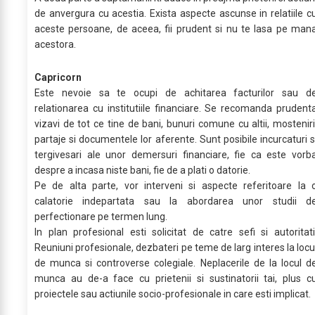
de anvergura cu acestia. Exista aspecte ascunse in relatiile c
aceste persoane, de aceea, fii prudent si nu te lasa pe man
acestora.
Capricorn
Este nevoie sa te ocupi de achitarea facturilor sau d
relationarea cu institutiile financiare. Se recomanda prudent
vizavi de tot ce tine de bani, bunuri comune cu altii, mosteniri
partaje si documentele lor aferente. Sunt posibile incurcaturi s
tergivesari ale unor demersuri financiare, fie ca este vorb
despre a incasa niste bani, fie de a plati o datorie.
Pe de alta parte, vor interveni si aspecte referitoare la 
calatorie indepartata sau la abordarea unor studii d
perfectionare pe termen lung.
In plan profesional esti solicitat de catre sefi si autoritati
Reuniuni profesionale, dezbateri pe teme de larg interes la locu
de munca si controverse colegiale. Neplacerile de la locul d
munca au de-a face cu prietenii si sustinatorii tai, plus c
proiectele sau actiunile socio-profesionale in care esti implicat.