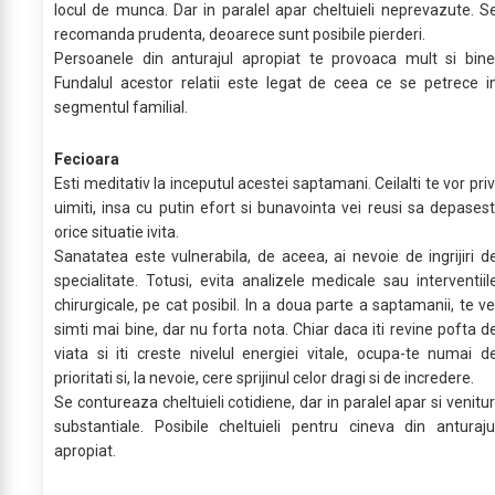
locul de munca. Dar in paralel apar cheltuieli neprevazute. S
recomanda prudenta, deoarece sunt posibile pierderi.
Persoanele din anturajul apropiat te provoaca mult si bine
Fundalul acestor relatii este legat de ceea ce se petrece i
segmentul familial.
Fecioara
Esti meditativ la inceputul acestei saptamani. Ceilalti te vor priv
uimiti, insa cu putin efort si bunavointa vei reusi sa depasest
orice situatie ivita.
Sanatatea este vulnerabila, de aceea, ai nevoie de ingrijiri d
specialitate. Totusi, evita analizele medicale sau interventiil
chirurgicale, pe cat posibil. In a doua parte a saptamanii, te ve
simti mai bine, dar nu forta nota. Chiar daca iti revine pofta d
viata si iti creste nivelul energiei vitale, ocupa-te numai d
prioritati si, la nevoie, cere sprijinul celor dragi si de incredere.
Se contureaza cheltuieli cotidiene, dar in paralel apar si venitur
substantiale. Posibile cheltuieli pentru cineva din anturaju
apropiat.