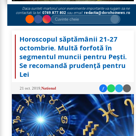
Daca sunteti martorul unor evenimente importante va rugam sa ne
contactati la tel:
0749.877.802
sau email:
redactia@dorohoinews.ro
Horoscopul săptămânii 21-27
octombrie. Multă forfotă în
segmentul muncii pentru Pești.
Se recomandă prudență pentru
Lei
f
21 oct. 2019
,
National