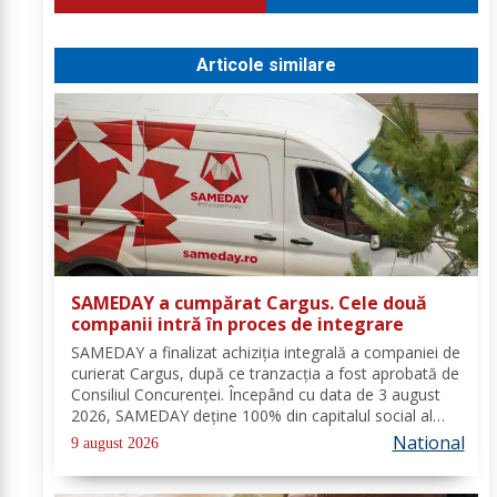
Articole similare
SAMEDAY a cumpărat Cargus. Cele două
companii intră în proces de integrare
SAMEDAY a finalizat achiziția integrală a companiei de
curierat Cargus, după ce tranzacția a fost aprobată de
Consiliul Concurenței. Începând cu data de 3 august
2026, SAMEDAY deține 100% din capitalul social al
Cargus, au anunțat marți, 4 august, reprezentanții
National
9 august 2026
companiei. Companiile nu au anunțat...