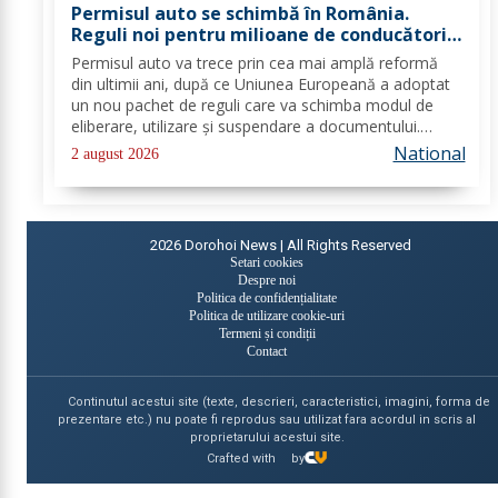
Permisul auto se schimbă în România.
Reguli noi pentru milioane de conducători
auto
Permisul auto va trece prin cea mai amplă reformă
din ultimii ani, după ce Uniunea Europeană a adoptat
un nou pachet de reguli care va schimba modul de
eliberare, utilizare și suspendare a documentului.
România va trebui să transpună noile prevederi în
National
2 august 2026
legislația națională până în 2028, iar cele...
2026
Dorohoi News | All Rights Reserved
Setari cookies
Despre noi
Politica de confidențialitate
Politica de utilizare cookie-uri
Termeni și condiții
Contact
Continutul acestui site (texte, descrieri, caracteristici, imagini, forma de
prezentare etc.) nu poate fi reprodus sau utilizat fara acordul in scris al
proprietarului acestui site.
Crafted with
by