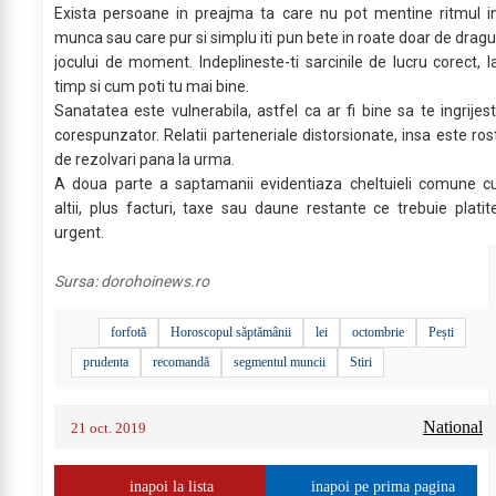
Exista persoane in preajma ta care nu pot mentine ritmul i
munca sau care pur si simplu iti pun bete in roate doar de dragu
jocului de moment. Indeplineste-ti sarcinile de lucru corect, l
timp si cum poti tu mai bine.
Sanatatea este vulnerabila, astfel ca ar fi bine sa te ingrijest
corespunzator. Relatii parteneriale distorsionate, insa este ros
de rezolvari pana la urma.
A doua parte a saptamanii evidentiaza cheltuieli comune c
altii, plus facturi, taxe sau daune restante ce trebuie platit
urgent.
Sursa:
dorohoinews.ro
forfotă
Horoscopul săptămânii
lei
octombrie
Pești
prudenta
recomandă
segmentul muncii
Stiri
National
21 oct. 2019
inapoi la lista
inapoi pe prima pagina