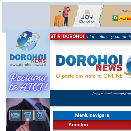
STIRI DOROHOI
n Sărbătoare!” – trei zile dedicate tradițiilor, culturii și comunității T
Daca sunteti martorul un
Meniu navigare
Anunturi