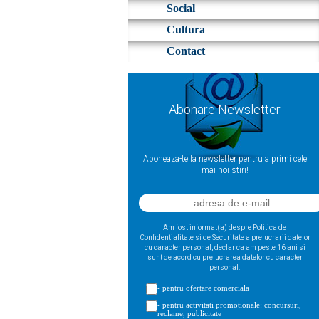
Social
Cultura
Contact
Abonare Newsletter
Aboneaza-te la newsletter pentru a primi cele
mai noi stiri!
Am fost informat(a) despre Politica de
Confidentialitate si de Securitate a prelucrarii datelor
cu caracter personal, declar ca am peste 16 ani si
sunt de acord cu prelucrarea datelor cu caracter
personal:
- pentru ofertare comerciala
- pentru activitati promotionale: concursuri,
reclame, publicitate