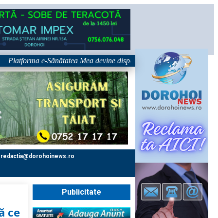
tforma e-Sănătatea Mea devine disponibilă pe 1 septembrie: pacientul dev
redactia@dorohoinews.ro
Publicitate
ă ce