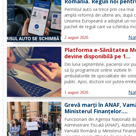
România. Reguli noi pentr
milioane de conducători 
Permisul auto va trece prin cea mai
amplă reformă din ultimii ani, după 
Uniunea Europeană a adoptat un n
pachet de reguli care va schimba m
de eliberare, utilizare și suspendare 
Nat
documentului. România va trebui să
2 august 2026
transpună noile prevederi în legislați
Platforma e-Sănătatea M
națională până în 2028, iar cele...
devine disponibilă pe 1
septembrie: pacientul dev
Din luna septembrie, pacienții vor p
utilizator direct al sistemu
să își programeze online vizitele în
digital de sănătate
ambulatoriile de specialitate din sis
public. Apoi, doctorii vor putea emit
rețete electronice și scrisori medical
Nat
direct prin noua platformă. Se fac ul
1 august 2026
lucrări la platforma „e-Sănătatea M
Grevă marți în ANAF, Vamă
pentru aceste...
Ministerul Finanțelor.
Funcționarii se solidarize
Funcționarii din Agenția Națională d
cu protestul din sănătate
Administrare Fiscală (ANAF), Autorit
Vamală Română și Ministerul Finanț