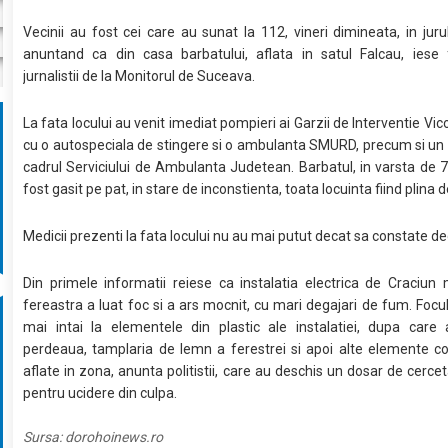
Vecinii au fost cei care au sunat la 112, vineri dimineata, in jurul
anuntand ca din casa barbatului, aflata in satul Falcau, iese 
jurnalistii de la Monitorul de Suceava.
La fata locului au venit imediat pompieri ai Garzii de Interventie Vi
cu o autospeciala de stingere si o ambulanta SMURD, precum si un 
cadrul Serviciului de Ambulanta Judetean. Barbatul, in varsta de 7
fost gasit pe pat, in stare de inconstienta, toata locuinta fiind plina 
Medicii prezenti la fata locului nu au mai putut decat sa constate de
Din primele informatii reiese ca instalatia electrica de Craciun
fereastra a luat foc si a ars mocnit, cu mari degajari de fum. Focul
mai intai la elementele din plastic ale instalatiei, dupa care 
perdeaua, tamplaria de lemn a ferestrei si apoi alte elemente c
aflate in zona, anunta politistii, care au deschis un dosar de cerce
pentru ucidere din culpa.
Sursa:
dorohoinews.ro