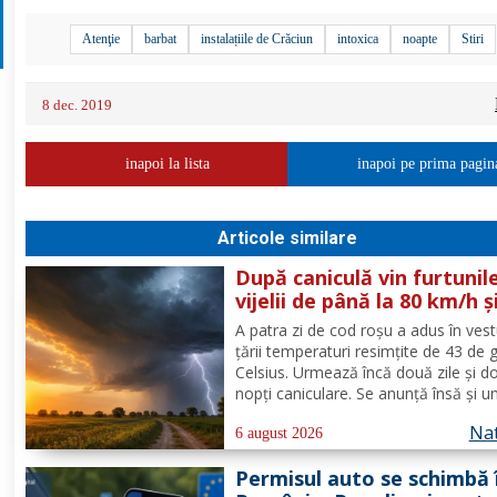
Atenţie
barbat
instalațiile de Crăciun
intoxica
noapte
Stiri
8 dec. 2019
inapoi la lista
inapoi pe prima pagin
Articole similare
După caniculă vin furtunile
vijelii de până la 80 km/h ș
ploi puternice în mai mult
A patra zi de cod roşu a adus în vest
zone
ţării temperaturi resimţite de 43 de 
Celsius. Urmează încă două zile şi d
nopţi caniculare. Se anunţă însă şi u
fenomen neobişnuit, de joi două ale
Nat
extreme vor fi în vigoare în acelaşi t
6 august 2026
mare parte din ţară: un cod de canicu
Permisul auto se schimbă 
unul de...