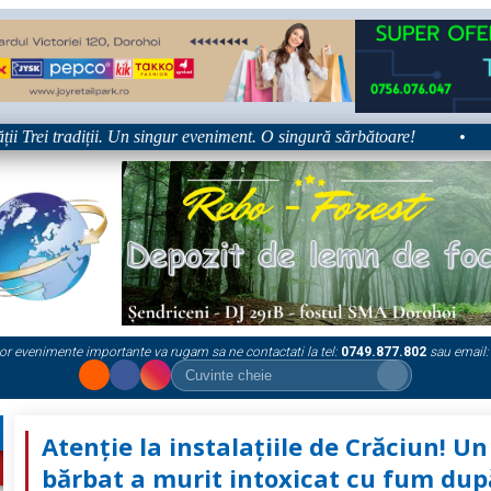
rei tradiții. Un singur eveniment. O singură sărbătoare!
•
Pla
or evenimente importante va rugam sa ne contactati la tel:
0749.877.802
sau email:
Atenție la instalațiile de Crăciun! Un
bărbat a murit intoxicat cu fum dup