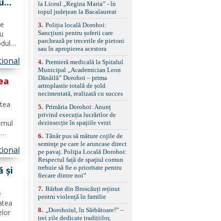
u
standard Euro 6 Trapă
la Liceul „Regina Maria” - în
panoramică, geamuri
auto
topul județean la Bacalaureat
spate fumurii Carlig de
ce
remorcare Bonus: -
3
.
Poliția locală Dorohoi:
Covorașe textile montate
ou
Sancțiuni pentru șoferii care
pe mașină. -Ofer și un
parchează pe trecerile de pietoni
odul
set de covorașe din
sau în apropierea acestora
a
cauciuc/pvc. -Se vinde
ional
4
.
Premieră medicală la Spitalul
împreună cu un set de
Municipal „Academician Leon
a
anvelope de iarnă.
Dănăilă” Dorohoi – prima
ea
artroplastie totală de șold
necimentată, realizată cu succes
ine
utea
5
.
Primăria Dorohoi: Anunț
lui
privind execuția lucrărilor de
temul
dezinsecție în spațiile verzi
e
6
.
Tânăr pus să măture cojile de
e
seminţe pe care le aruncase direct
ional
timele
pe pavaj. Poliţia Locală Dorohoi:
ea"
Respectul față de spațiul comun
trebuie să fie o prioritate pentru
 și
fiecare dintre noi”
ază
7
.
Bărbat din Broscăuți reținut
e
pentru violență în familie
atea
8
.
„Dorohoiul, în Sărbătoare!” –
elor
trei zile dedicate tradițiilor,