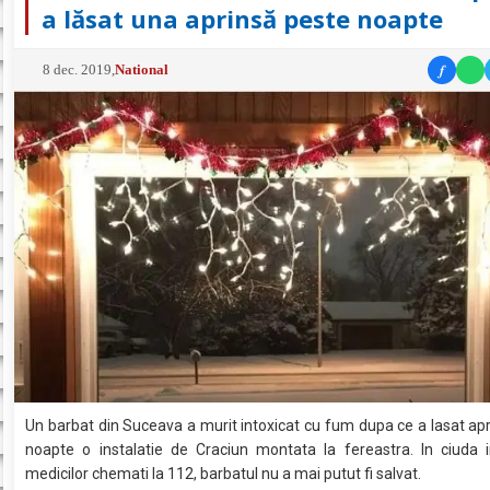
a lăsat una aprinsă peste noapte
f
8 dec. 2019
,
National
Un barbat din Suceava a murit intoxicat cu fum dupa ce a lasat ap
noapte o instalatie de Craciun montata la fereastra. In ciuda i
medicilor chemati la 112, barbatul nu a mai putut fi salvat.