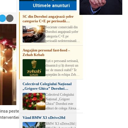
Ultimele anunturi
SC din Dorohoi angajează șofer
categoria C+E pe perioadă
nedeterminată
Societate comercială din
Dorohoi angajează șofer
categoria C+E pe
perioadă nedeterminată.
Candidatul trebuie să
Angajăm personal fast-food –
aibă experiență și atestat
Zehab Kebab
transport marfă. Pentru
detalii, vă rog să sunați la
Ești o persoană serioasă,
numărul de telefon.
dinamică și îți dorești un
loc de muncă stabil? Te
așteptăm în echipa Zehab
Kebab! Posturi
Colectivul Colegiului Național
disponibile: -
„Grigore Ghica” Dorohoi
SHAORMAR AJUTOR
transmite sincere condoleanțe
BUCATAR 2/posturi -
Colectivul Colegiului
LUCRATOR
Național „Grigore
COMERCIAL
Ghica” Dorohoi este
VANZATOR /2 posturi
alături de colega Alexa
rinsa peste
OFERIM : Contract de
Lăcrămioara la trecerea în
muncă Program flexibil
nterventiei
Vând BMW X3 xDrive20d
neființă a soțului și
Salariu motivant, în
transmite sincere
BMW X3 xDrive20d |
funcție de experienț
condoleanțe familiei.