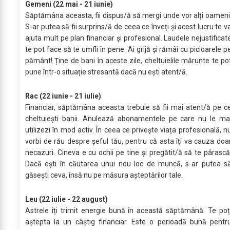
Gemeni (22 mai - 21 iunie)
Săptămâna aceasta, fii dispus/ă să mergi unde vor alți oameni
S-ar putea să fii surprins/ă de ceea ce înveți și acest lucru te v
ajuta mult pe plan financiar și profesional. Laudele nejustificat
te pot face să te umfli în pene. Ai grijă și rămâi cu picioarele p
pământ! Ține de bani în aceste zile, cheltuielile mărunte te po
pune într-o situație stresantă dacă nu ești atent/ă.
Rac (22 iunie - 21 iulie)
Financiar, săptămâna aceasta trebuie să fii mai atent/ă pe c
cheltuiești banii. Anulează abonamentele pe care nu le ma
utilizezi în mod activ. În ceea ce privește viața profesională, n
vorbi de rău despre șeful tău, pentru că asta îți va cauza doa
necazuri. Cineva e cu ochii pe tine și pregătit/ă să te pârască
Dacă ești în căutarea unui nou loc de muncă, s-ar putea s
găsești ceva, însă nu pe măsura așteptărilor tale.
Leu (22 iulie - 22 august)
Astrele îți trimit energie bună în această săptămână. Te poț
aștepta la un câștig financiar. Este o perioadă bună pentr