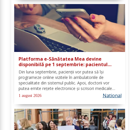
Platforma e-Sănătatea Mea devine
disponibilă pe 1 septembrie: pacientul
devine utilizator direct al sistemului
Din luna septembrie, pacienții vor putea să își
digital de sănătate
programeze online vizitele în ambulatoriile de
specialitate din sistemul public. Apoi, doctorii vor
putea emite rețete electronice și scrisori medicale
direct prin noua platformă. Se fac ultimele lucrări la
National
1 august 2026
platforma „e-Sănătatea Mea" pentru aceste...