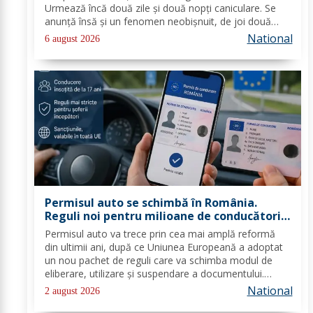
Urmează încă două zile şi două nopţi caniculare. Se
anunţă însă şi un fenomen neobişnuit, de joi două
alerte extreme vor fi în vigoare în acelaşi timp în mare
National
6 august 2026
parte din ţară: un cod de caniculă şi unul de...
Permisul auto se schimbă în România.
Reguli noi pentru milioane de conducători
auto
Permisul auto va trece prin cea mai amplă reformă
din ultimii ani, după ce Uniunea Europeană a adoptat
un nou pachet de reguli care va schimba modul de
eliberare, utilizare și suspendare a documentului.
România va trebui să transpună noile prevederi în
National
2 august 2026
legislația națională până în 2028, iar cele...