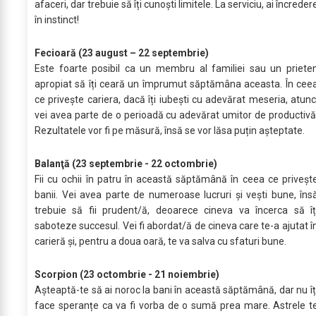
afaceri, dar trebuie să îți cunoști limitele. La serviciu, ai încreder
în instinct!
Fecioară (23 august – 22 septembrie)
Este foarte posibil ca un membru al familiei sau un priete
apropiat să îți ceară un împrumut săptămâna aceasta. În cee
ce privește cariera, dacă îți iubești cu adevărat meseria, atunc
vei avea parte de o perioadă cu adevărat umitor de productivă
Rezultatele vor fi pe măsură, însă se vor lăsa puțin așteptate.
Balanţă (23 septembrie - 22 octombrie)
Fii cu ochii în patru în această săptămână în ceea ce priveșt
banii. Vei avea parte de numeroase lucruri și vești bune, îns
trebuie să fii prudent/ă, deoarece cineva va încerca să îț
saboteze succesul. Vei fi abordat/ă de cineva care te-a ajutat î
carieră și, pentru a doua oară, te va salva cu sfaturi bune.
Scorpion (23 octombrie - 21 noiembrie)
Așteaptă-te să ai noroc la bani în această săptămână, dar nu îț
face speranțe ca va fi vorba de o sumă prea mare. Astrele t