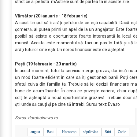
strict ce ai pe listă. mAstrele sunt de partea ta în aceste zile.
Vărsător (20 ianuarie - 18 februarie)
A sosit timpul să îi arăți șefului de ce ești capabil/ă. Dacă eșt
șomer/ă, ai putea primi un apel de la un angajator. Este foart
posibil să existe o oportunitate foarte interesantă la locul d
muncă. Acesta este momentul să faci un pas în față și să l
arăți tuturor cine ești. Un noroc financiar este de așteptat.
Pești (19 februarie - 20 martie)
În acest moment, totul la serviciu merge grozav, dar încă nu a
un mod foarte eficient în care să îți gestionezi banii. Poți cer
sfatul cuiva din familia ta. Trebuie să iei decizii financiare ma
bune de acum înainte. În ceea ce privește cariera, chiar dup
colț te așteaptă o nouă oportunitate grozavă. Trebuie doar s
știi unde să cauți și pe cine să întrebi. Sursă text: Eva.ro
Sursa:
dorohoinews.ro
august
Bani
. Horoscop
săptămâna
Stiri
Zodie