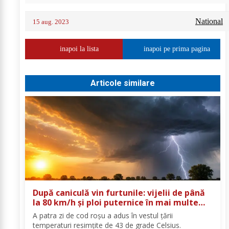
National
15 aug. 2023
inapoi la lista
inapoi pe prima pagina
Articole similare
După caniculă vin furtunile: vijelii de până
la 80 km/h și ploi puternice în mai multe
zone
A patra zi de cod roşu a adus în vestul ţării
temperaturi resimţite de 43 de grade Celsius.