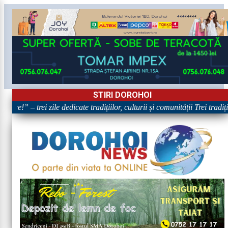
STIRI DOROHOI
re!” – trei zile dedicate tradițiilor, culturii și comunității Trei tradiț