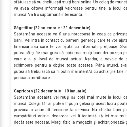
sfătuiesc să nu cheltuiești mulți bani online. Un coleg de munc
va avea câteva informații valoroase pentru tine la locul d
muncă. Va fi o săptămână interesantă.
Săgetător (22 noiembrie - 21 decembrie)
Săptămâna aceasta va fi una norocoasă în ceea ce priveșt
banii. Vei intra în contact cu oameni generoși care te vor ajut
financiar sau care te vor ajuta cu informații prețioase. S-a
putea să-ți fie mai greu să obții mai mulți bani din poziția p
care o ai și locul de muncă actual. Așadar, e nevoie de 
schimbare pentru a obține toate acestea. Până atunci, s-a
putea să trebuiască să fii puțin mai atent/ă cu achizițiile tale î
perioada următoare.
Capricorn (22 decembrie - 19 ianuarie)
Săptămâna aceasta vei reuși să obții mai multe la locul d
muncă. Colegii tăi ar putea fi puțin geloși și acest lucru poat
provoca o anumită tensiune la serviciu. Nu cheltui bani p
cumpărături online, deoarece vei fi tentat/ă să iei mai mul
decât este necesar. Mergi fizic la magazin și achiziționează-ț