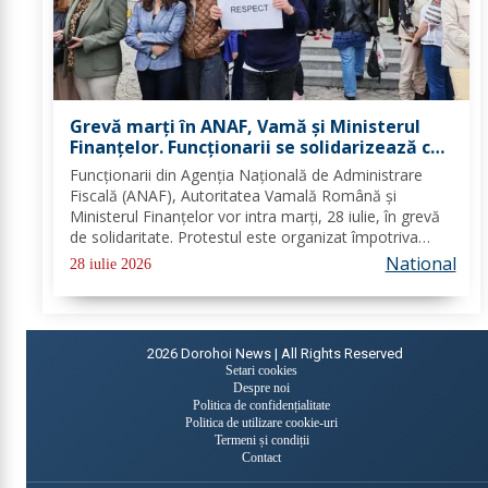
Grevă marți în ANAF, Vamă și Ministerul
Finanțelor. Funcționarii se solidarizează cu
protestul din sănătate
Funcționarii din Agenția Națională de Administrare
Fiscală (ANAF), Autoritatea Vamală Română și
Ministerul Finanțelor vor intra marți, 28 iulie, în grevă
de solidaritate. Protestul este organizat împotriva
proiectului noii legi a salarizării și are loc în aceeași zi
National
28 iulie 2026
în care angajații din sistemul...
2026
Dorohoi News | All Rights Reserved
Setari cookies
Despre noi
Politica de confidențialitate
Politica de utilizare cookie-uri
Termeni și condiții
Contact