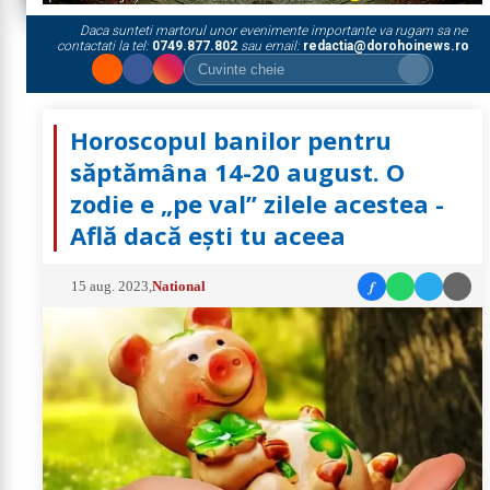
Daca sunteti martorul unor evenimente importante va rugam sa ne
contactati la tel:
0749.877.802
sau email:
redactia@dorohoinews.ro
Horoscopul banilor pentru
săptămâna 14-20 august. O
zodie e „pe val” zilele acestea -
Află dacă ești tu aceea
f
15 aug. 2023
,
National