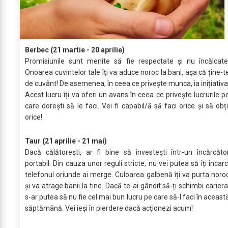
Berbec (21 martie - 20 aprilie)
Promisiunile sunt menite să fie respectate și nu încălcate
Onoarea cuvintelor tale îți va aduce noroc la bani, așa că ține-t
de cuvânt! De asemenea, în ceea ce privește munca, ia inițiativa
Acest lucru îți va oferi un avans în ceea ce privește lucrurile p
care dorești să le faci. Vei fi capabil/ă să faci orice și să obți
orice!
Taur (21 aprilie - 21 mai)
Dacă călătorești, ar fi bine să investești într-un încărcăto
portabil. Din cauza unor reguli stricte, nu vei putea să îți încarc
telefonul oriunde ai merge. Culoarea galbenă îți va purta noro
și va atrage banii la tine. Dacă te-ai gândit să-ți schimbi cariera
s-ar putea să nu fie cel mai bun lucru pe care să-l faci în aceast
săptămână. Vei ieși în pierdere dacă acționezi acum!