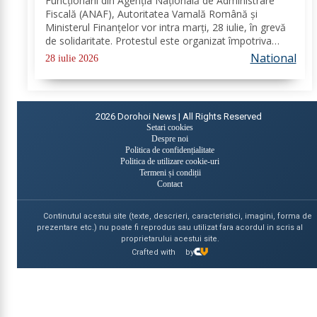
Funcționarii din Agenția Națională de Administrare
Fiscală (ANAF), Autoritatea Vamală Română și
Ministerul Finanțelor vor intra marți, 28 iulie, în grevă
de solidaritate. Protestul este organizat împotriva
proiectului noii legi a salarizării și are loc în aceeași zi
National
28 iulie 2026
în care angajații din sistemul...
2026
Dorohoi News | All Rights Reserved
Setari cookies
Despre noi
Politica de confidențialitate
Politica de utilizare cookie-uri
Termeni și condiții
Contact
Continutul acestui site (texte, descrieri, caracteristici, imagini, forma de
prezentare etc.) nu poate fi reprodus sau utilizat fara acordul in scris al
proprietarului acestui site.
Crafted with
by