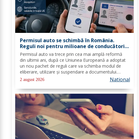
Permisul auto se schimbă în România.
Reguli noi pentru milioane de conducători
auto
Permisul auto va trece prin cea mai amplă reformă
din ultimii ani, după ce Uniunea Europeană a adoptat
un nou pachet de reguli care va schimba modul de
eliberare, utilizare și suspendare a documentului.
România va trebui să transpună noile prevederi în
National
2 august 2026
legislația națională până în 2028, iar cele...