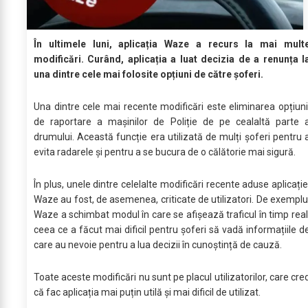
În ultimele luni, aplicația Waze a recurs la mai mult
modificări. Curând, aplicația a luat decizia de a renunța l
una dintre cele mai folosite opțiuni de către șoferi.
Una dintre cele mai recente modificări este eliminarea opțiuni
de raportare a mașinilor de Poliție de pe cealaltă parte 
drumului. Această funcție era utilizată de mulți șoferi pentru 
evita radarele și pentru a se bucura de o călătorie mai sigură.
În plus, unele dintre celelalte modificări recente aduse aplicație
Waze au fost, de asemenea, criticate de utilizatori. De exemplu
Waze a schimbat modul în care se afișează traficul în timp real
ceea ce a făcut mai dificil pentru șoferi să vadă informațiile d
care au nevoie pentru a lua decizii în cunoștință de cauză.
Toate aceste modificări nu sunt pe placul utilizatorilor, care cre
că fac aplicația mai puțin utilă și mai dificil de utilizat.