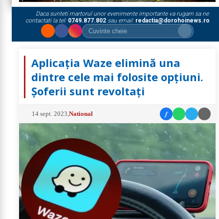
Daca sunteti martorul unor evenimente importante va rugam sa ne
contactati la tel:
0749.877.802
sau email:
redactia@dorohoinews.ro
Aplicația Waze elimină una
dintre cele mai folosite opțiuni.
Șoferii sunt revoltați
f
14 sept. 2023
,
National