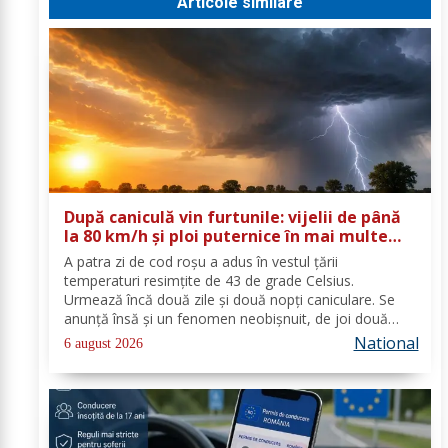
Articole similare
După caniculă vin furtunile: vijelii de până
la 80 km/h și ploi puternice în mai multe
zone
A patra zi de cod roşu a adus în vestul ţării
temperaturi resimţite de 43 de grade Celsius.
Urmează încă două zile şi două nopţi caniculare. Se
anunţă însă şi un fenomen neobişnuit, de joi două
alerte extreme vor fi în vigoare în acelaşi timp în mare
National
6 august 2026
parte din ţară: un cod de caniculă şi unul de...