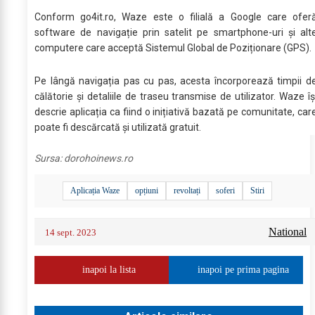
Conform go4it.ro, Waze este o filială a Google care ofer
software de navigație prin satelit pe smartphone-uri și alt
computere care acceptă Sistemul Global de Poziționare (GPS).
Pe lângă navigația pas cu pas, acesta încorporează timpii d
călătorie și detaliile de traseu transmise de utilizator. Waze îș
descrie aplicația ca fiind o inițiativă bazată pe comunitate, car
poate fi descărcată și utilizată gratuit.
Sursa:
dorohoinews.ro
Aplicația Waze
opțiuni
revoltați
soferi
Stiri
National
14 sept. 2023
inapoi la lista
inapoi pe prima pagina