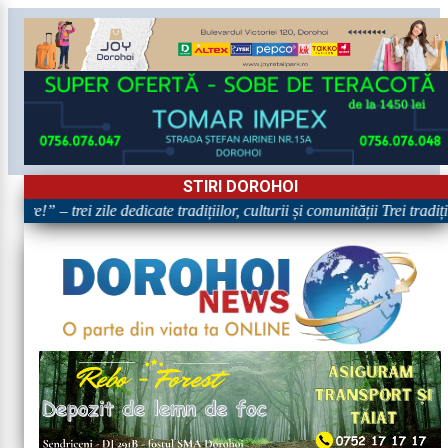
STIRI DOROHOI
re!” – trei zile dedicate tradițiilor, culturii și comunității Trei tradiț