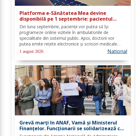
Platforma e-Sănătatea Mea devine
disponibilă pe 1 septembrie: pacientul
devine utilizator direct al sistemului
Din luna septembrie, pacienții vor putea să își
digital de sănătate
programeze online vizitele în ambulatoriile de
specialitate din sistemul public. Apoi, doctorii vor
putea emite rețete electronice și scrisori medicale
direct prin noua platformă. Se fac ultimele lucrări la
National
1 august 2026
platforma „e-Sănătatea Mea" pentru aceste...
Grevă marți în ANAF, Vamă și Ministerul
Finanțelor. Funcționarii se solidarizează cu
protestul din sănătate