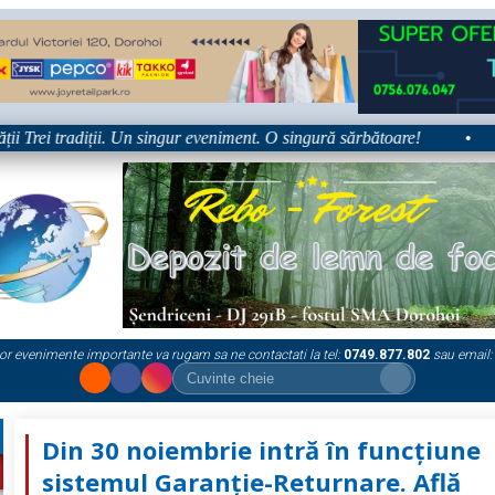
Trei tradiții. Un singur eveniment. O singură sărbătoare!
•
Pla
or evenimente importante va rugam sa ne contactati la tel:
0749.877.802
sau email:
Din 30 noiembrie intră în funcțiune
sistemul Garanție-Returnare. Află