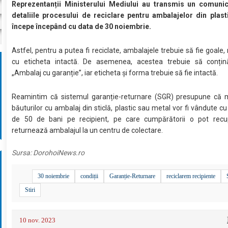
Reprezentanții Ministerului Mediului au transmis un comunic
detaliile procesului de reciclare pentru ambalajelor din plast
începe începând cu data de 30 noiembrie.
Astfel, pentru a putea fi reciclate, ambalajele trebuie să fie goale, 
cu eticheta intactă. De asemenea, acestea trebuie să conțin
„Ambalaj cu garanție”, iar eticheta și forma trebuie să fie intactă.
Reamintim că sistemul garanție-returnare (SGR) presupune că m
băuturilor cu ambalaj din sticlă, plastic sau metal vor fi vândute cu
de 50 de bani pe recipient, pe care cumpărătorii o pot rec
returnează ambalajul la un centru de colectare.
Sursa:
DorohoiNews.ro
30 noiembrie
condiții
Garanție-Returnare
reciclarem recipiente
Stiri
10 nov. 2023