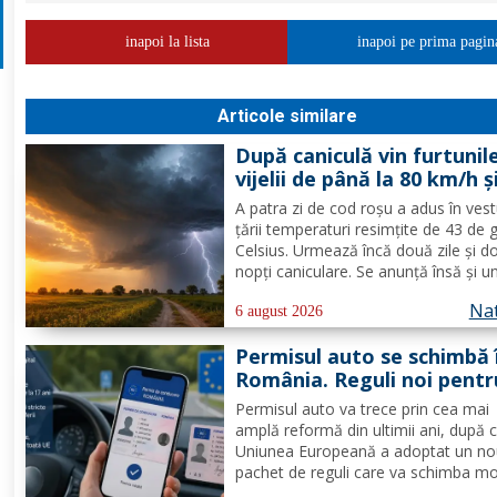
inapoi la lista
inapoi pe prima pagin
Articole similare
După caniculă vin furtunile
vijelii de până la 80 km/h ș
ploi puternice în mai mult
A patra zi de cod roşu a adus în vest
zone
ţării temperaturi resimţite de 43 de 
Celsius. Urmează încă două zile şi d
nopţi caniculare. Se anunţă însă şi u
fenomen neobişnuit, de joi două ale
Nat
extreme vor fi în vigoare în acelaşi t
6 august 2026
mare parte din ţară: un cod de canicu
Permisul auto se schimbă 
unul de...
România. Reguli noi pentr
milioane de conducători 
Permisul auto va trece prin cea mai
amplă reformă din ultimii ani, după 
Uniunea Europeană a adoptat un n
pachet de reguli care va schimba m
de eliberare, utilizare și suspendare 