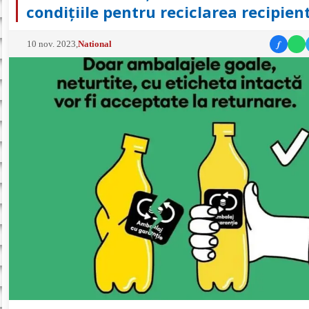
condițiile pentru reciclarea recipien
f
10 nov. 2023
,
National