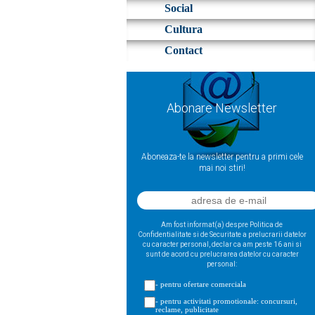
Social
Cultura
Contact
Abonare Newsletter
Aboneaza-te la newsletter pentru a primi cele
mai noi stiri!
Am fost informat(a) despre Politica de
Confidentialitate si de Securitate a prelucrarii datelor
cu caracter personal, declar ca am peste 16 ani si
sunt de acord cu prelucrarea datelor cu caracter
personal:
- pentru ofertare comerciala
- pentru activitati promotionale: concursuri,
reclame, publicitate