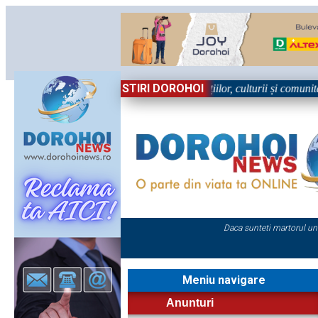
STIRI DOROHOI
în Sărbătoare!” – trei zile dedicate tradițiilor, culturii și comunității 
Daca sunteti martorul un
Meniu navigare
Anunturi