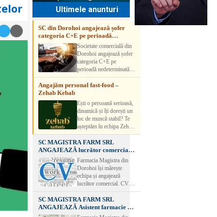
telor
Ultimele anunturi
SC din Dorohoi angajează șofer
categoria C+E pe perioadă
nedeterminată
Societate comercială din
Dorohoi angajează șofer
categoria C+E pe
perioadă nedeterminată.
Candidatul trebuie să
Angajăm personal fast-food –
aibă experiență și atestat
Zehab Kebab
transport marfă. Pentru
detalii, vă rog să sunați la
Ești o persoană serioasă,
numărul de telefon.
dinamică și îți dorești un
loc de muncă stabil? Te
așteptăm în echipa Zehab
Kebab! Posturi
SC MAGISTRA FARM SRL
disponibile: -
ANGAJEAZĂ lucrător comercial –
SHAORMAR AJUTOR
DOROHOI
BUCATAR 2/posturi -
Farmacia Magistra din
LUCRATOR
Dorohoi își mărește
COMERCIAL
echipa și angajează
VANZATOR /2 posturi
lucrător comercial. CV-
OFERIM : Contract de
urile se pot depune: * la
muncă Program flexibil
SC MAGISTRA FARM SRL
sediul Farmaciei
Salariu motivant, în
ANGAJEAZĂ Asistent farmacie –
Magistra – Bulevardul
funcție de experienț
DOROHOI
Victoriei nr. 23, Dorohoi