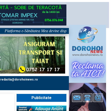
tforma e-Sănătatea Mea devine disponibilă pe 1 septembrie: pacientul dev
redactia@dorohoinews.ro
Publicitate