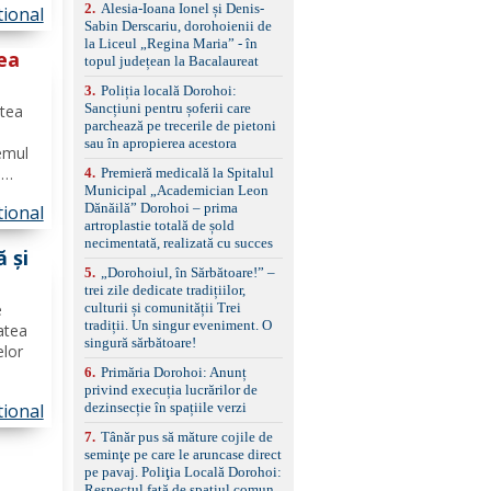
control, asistent
2
.
Alesia-Ioana Ionel și Denis-
ional
schimbare bandă și
Sabin Derscariu, dorohoienii de
a
menținere bandă Faruri
la Liceul „Regina Maria” - în
ea
bi-xenon adaptive cu
topul județean la Bacalaureat
funcție Cornering,
3
.
Poliția locală Dorohoi:
asistent fază lungă
ine
Sancțiuni pentru șoferii care
automată , lumini de zi
utea
lui
parchează pe trecerile de pietoni
LED, proiectoare ceață
sau în apropierea acestora
LED, spălătoare faruri
temul
Senzori parcare
e
4
.
Premieră medicală la Spitalul
față/spate, cameră
Municipal „Academician Leon
e
marșarier Keyless entry
Dănăilă” Dorohoi – prima
ional
timele
& start, geamuri electrice
artroplastie totală de șold
față/spate, oglinzi
ea"
necimentată, realizată cu succes
electrice, încălzite și
 și
rabatabile Sistem hands-
5
.
„Dorohoiul, în Sărbătoare!” –
free, Bluetooth, USB
trei zile dedicate tradițiilor,
ază
Sistem start/stop, frână
culturii și comunității Trei
e
de parcare electrică,
tradiții. Un singur eveniment. O
atea
anvelope vară runflat
singură sărbătoare!
elor
Control presiune pneuri,
6
.
Primăria Dorohoi: Anunț
filtru de particule,
privind execuția lucrărilor de
standard Euro 6 Trapă
dezinsecție în spațiile verzi
panoramică, geamuri
ional
zării
spate fumurii Carlig de
ii din
7
.
Tânăr pus să măture cojile de
remorcare Bonus: -
seminţe pe care le aruncase direct
Covorașe textile montate
pe pavaj. Poliţia Locală Dorohoi:
pe mașină. -Ofer și un
Respectul față de spațiul comun