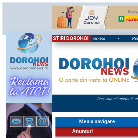
STIRI DOROHOI
ui 2026: Energie și nostalgie în Poiana Teioasa
•
Retrospect
Daca sunteti martorul un
Meniu navigare
Anunturi