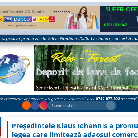
iva primei zile la Zilele Nordului 2026: Dezbateri, concert Byron și proi
or evenimente importante va rugam sa ne contactati la tel:
0749.877.802
sau email:
Președintele Klaus Iohannis a promu
legea care limitează adaosul comerc