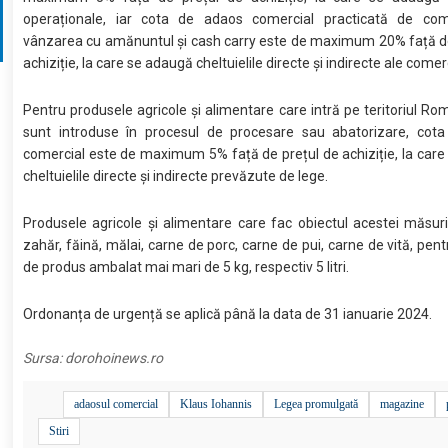
operaționale, iar cota de adaos comercial practicată de com
vânzarea cu amănuntul și cash carry este de maximum 20% față de
achiziție, la care se adaugă cheltuielile directe și indirecte ale comer
Pentru produsele agricole și alimentare care intră pe teritoriul Rom
sunt introduse în procesul de procesare sau abatorizare, cot
comercial este de maximum 5% față de prețul de achiziție, la car
cheltuielile directe și indirecte prevăzute de lege.
Produsele agricole și alimentare care fac obiectul acestei măsuri 
zahăr, făină, mălai, carne de porc, carne de pui, carne de vită, pent
de produs ambalat mai mari de 5 kg, respectiv 5 litri.
Ordonanța de urgență se aplică până la data de 31 ianuarie 2024.
Sursa:
dorohoinews.ro
adaosul comercial
Klaus Iohannis
Legea promulgată
magazine
Stiri