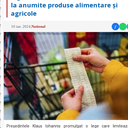
la anumite produse alimentare și
agricole
f
10 ian. 2024
,
National
Președintele Klaus Iohannis promulgat o lege care limitea