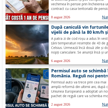
vechimea în pensie prin încheierea u
contract cu casa teritorială de pensii
Procedura este disponibilă și în 2026
Nat
poate fi folosită doar în condițiile
8 august 2026
prevăzute de lege. Costul depinde d
După caniculă vin furtunile
salariul minim brut...
vijelii de până la 80 km/h ș
ploi puternice în mai mult
A patra zi de cod roşu a adus în vest
zone
ţării temperaturi resimţite de 43 de 
Celsius. Urmează încă două zile şi d
nopţi caniculare. Se anunţă însă şi u
fenomen neobişnuit, de joi două ale
Nat
extreme vor fi în vigoare în acelaşi t
6 august 2026
mare parte din ţară: un cod de canicu
Permisul auto se schimbă 
unul de...
România. Reguli noi pentr
milioane de conducători 
Permisul auto va trece prin cea mai
amplă reformă din ultimii ani, după 
Uniunea Europeană a adoptat un n
pachet de reguli care va schimba m
de eliberare, utilizare și suspendare 
Nat
documentului. România va trebui să
2 august 2026