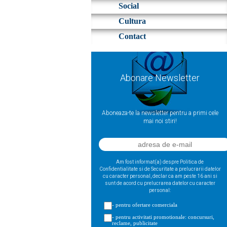
Social
Cultura
Contact
Abonare Newsletter
Aboneaza-te la newsletter pentru a primi cele
mai noi stiri!
Am fost informat(a) despre Politica de
Confidentialitate si de Securitate a prelucrarii datelor
cu caracter personal, declar ca am peste 16 ani si
sunt de acord cu prelucrarea datelor cu caracter
personal:
- pentru ofertare comerciala
- pentru activitati promotionale: concursuri,
reclame, publicitate