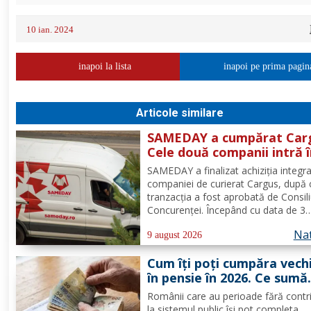
10 ian. 2024
inapoi la lista
inapoi pe prima pagin
Articole similare
SAMEDAY a cumpărat Car
Cele două companii intră 
proces de integrare
SAMEDAY a finalizat achiziția integra
companiei de curierat Cargus, după 
tranzacția a fost aprobată de Consili
Concurenței. Începând cu data de 3
august 2026, SAMEDAY deține 100%
Nat
capitalul social al Cargus, au anunța
9 august 2026
marți, 4 august, reprezentanții comp
Cum îți poți cumpăra vec
Companiile nu au anunțat...
în pensie în 2026. Ce sumă
plătești pentru un an și ce
Românii care au perioade fără contri
documente trebuie depus
la sistemul public își pot completa