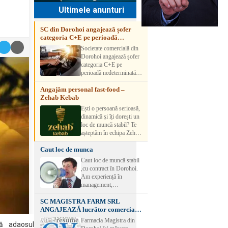
Ultimele anunturi
SC din Dorohoi angajează șofer
categoria C+E pe perioadă
nedeterminată
Societate comercială din
Dorohoi angajează șofer
categoria C+E pe
perioadă nedeterminată.
Candidatul trebuie să
Angajăm personal fast-food –
aibă experiență și atestat
Zehab Kebab
transport marfă. Pentru
detalii, vă rog să sunați la
Ești o persoană serioasă,
numărul de telefon.
dinamică și îți dorești un
loc de muncă stabil? Te
așteptăm în echipa Zehab
Kebab! Posturi
Caut loc de munca
disponibile: -
SHAORMAR AJUTOR
Caut loc de muncă stabil
BUCATAR 2/posturi -
,cu contract în Dorohoi.
LUCRATOR
Am experiență în
COMERCIAL
management,
VANZATOR /2 posturi
contabilitate, ospătărie .
OFERIM : Contract de
SC MAGISTRA FARM SRL
Rog seriozitate
muncă Program flexibil
ANGAJEAZĂ lucrător comercial –
Salariu motivant, în
DOROHOI
Farmacia Magistra din
funcție de experienț
ză adaosul