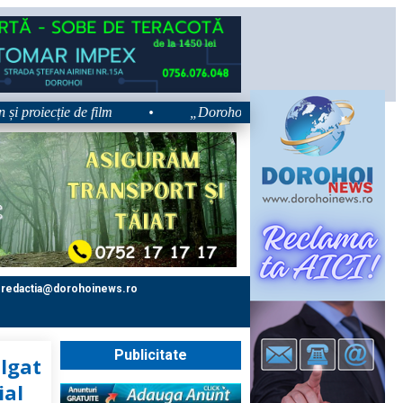
ecție de film
•
„Dorohoiul, în Sărbătoare!” – trei zile dedica
redactia@dorohoinews.ro
Publicitate
lgat
ial