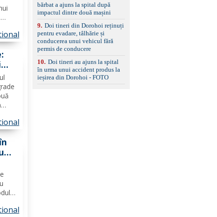
bărbat a ajuns la spital după
standard Euro 6 Trapă
nui
impactul dintre două mașini
panoramică, geamuri
.
spate fumurii Carlig de
9
.
Doi tineri din Dorohoi reținuți
, însă
remorcare Bonus: -
ional
pentru evadare, tâlhărie și
Covorașe textile montate
conducerea unui vehicul fără
pe mașină. -Ofer și un
e
permis de conducere
set de covorașe din
:
cauciuc/pvc. -Se vinde
10
.
Doi tineri au ajuns la spital
i
împreună cu un set de
în urma unui accident produs la
e
anvelope de iarnă.
ul
ieșirea din Dorohoi - FOTO
grade
ouă
n
rte
ional
imp în
lă şi
în
u
auto
ce
ou
odul
a
ional