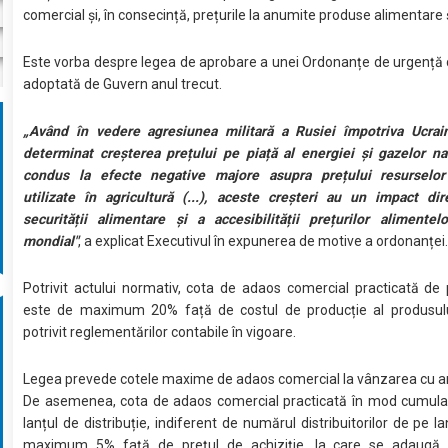
comercial și, în consecință, prețurile la anumite produse alimentare ș
Este vorba despre legea de aprobare a unei Ordonanțe de urgență 
adoptată de Guvern anul trecut.
„Având în vedere agresiunea militară a Rusiei împotriva Ucrain
determinat creșterea prețului pe piață al energiei și gazelor na
condus la efecte negative majore asupra prețului resurselor
utilizate în agricultură (...), aceste creșteri au un impact di
securității alimentare și a accesibilității prețurilor alimentel
mondial"
, a explicat Executivul în expunerea de motive a ordonanței
Potrivit actului normativ, cota de adaos comercial practicată de
este de maximum 20% față de costul de producție al produsului
potrivit reglementărilor contabile în vigoare.
Legea prevede cotele maxime de adaos comercial la vânzarea cu 
De asemenea, cota de adaos comercial practicată în mod cumulat
lanțul de distribuție, indiferent de numărul distribuitorilor de pe l
maximum 5% față de prețul de achiziție, la care se adaugă ch