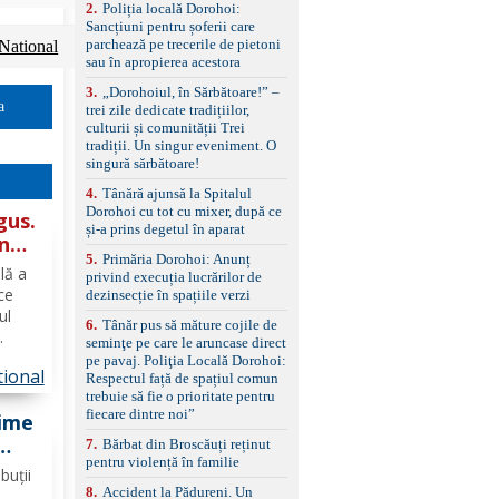
2
.
Poliția locală Dorohoi:
reglaj lombar electric
Sancțiuni pentru șoferii care
pentru șofer și pasager
parchează pe trecerile de pietoni
National
Volan multifuncțional
sau în apropierea acestora
îmbrăcat în piele, cu
padele pentru schimbarea
3
.
„Dorohoiul, în Sărbătoare!” –
treptelor Adaptive cruise
a
trei zile dedicate tradițiilor,
control, asistent
culturii și comunității Trei
schimbare bandă și
tradiții. Un singur eveniment. O
menținere bandă Faruri
singură sărbătoare!
bi-xenon adaptive cu
funcție Cornering,
4
.
Tânără ajunsă la Spitalul
asistent fază lungă
Dorohoi cu tot cu mixer, după ce
gus.
automată , lumini de zi
și-a prins degetul în aparat
în
LED, proiectoare ceață
5
.
Primăria Dorohoi: Anunț
LED, spălătoare faruri
lă a
privind execuția lucrărilor de
Senzori parcare
ce
dezinsecție în spațiile verzi
față/spate, cameră
marșarier Keyless entry
ul
6
.
Tânăr pus să măture cojile de
& start, geamuri electrice
seminţe pe care le aruncase direct
față/spate, oglinzi
 din
pe pavaj. Poliţia Locală Dorohoi:
electrice, încălzite și
ional
t
Respectul față de spațiul comun
rabatabile Sistem hands-
trebuie să fie o prioritate pentru
aniei.
free, Bluetooth, USB
fiecare dintre noi”
hime
Sistem start/stop, frână
de parcare electrică,
7
.
Bărbat din Broscăuți reținut
anvelope vară runflat
pentru violență în familie
buții
Control presiune pneuri,
e
8
.
Accident la Pădureni. Un
filtru de particule,