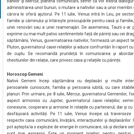
banilor și Mercur, planeta comunicării, semn că vor exista dialogur
administrarea unor bunuri, o mutare a nativilor sau a unor membri d
cărora le oferă ajutorul. Pe 11 iulie, Venus intră în Leu, pe sectoru
familie și căminului și întărește preocupările pentru casă și familie
unei renovări sau a unei reamenajări. De asemenea, Taurii s-ar 
exprime cu mai mult patos sentimentele față de părinți sau cei dragi.
săptămânii, Venus, guvernatoarea nativilor, formează un aspect t
Pluton, guvernatorul casei relațiilor și aduce confruntări în raport c
de cuplu. Se recomandă prundeță în comunicarea și abordar
chestiunilor din relație, care privesc casa și relațiile cu părinții.
Horoscop Gemeni
Nativii Gemeni încep săptămâna cu deplasări și multe inter
persoanele cunoscute, familia și persoana iubită, cu care stabil
planuri. Prin urmare, pe 8 iulie, Mercur, guvernatorul Gemenilor, 
aspect armonios cu Jupiter, guvernatorul casei relațiilor, semn
conexiune, cooperare și armonie în relațiile cu partenerul, dar și cu
desfășoară activități. Pe 11 iulie, Venus începe să traverseze 
respectiv casa comunicării, învățării, interacțiunilor și deplasărilor
pot aștepta la o explozie de energie în comunicare, să-și declare se
sunt mai expresivi. Este un moment prielnic pentru gesturi 