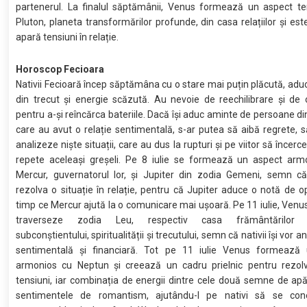
partenerul. La finalul săptămânii, Venus formează un aspect te
Pluton, planeta transformărilor profunde, din casa relațiilor și este
apară tensiuni în relație.
Horoscop Fecioara
Nativii Fecioară încep săptămâna cu o stare mai puțin plăcută, adu
din trecut și energie scăzută. Au nevoie de reechilibrare și de
pentru a-și reîncărca bateriile. Dacă își aduc aminte de persoane din
care au avut o relație sentimentală, s-ar putea să aibă regrete, 
analizeze niște situații, care au dus la rupturi și pe viitor să încer
repete aceleași greșeli. Pe 8 iulie se formează un aspect armo
Mercur, guvernatorul lor, și Jupiter din zodia Gemeni, semn c
rezolva o situație în relație, pentru că Jupiter aduce o notă de o
timp ce Mercur ajută la o comunicare mai ușoară. Pe 11 iulie, Venu
traverseze zodia Leu, respectiv casa frământărilor in
subconștientului, spiritualității și trecutului, semn că nativii își vor a
sentimentală și financiară. Tot pe 11 iulie Venus formează
armonios cu Neptun și creează un cadru prielnic pentru rezol
tensiuni, iar combinația de energii dintre cele două semne de apă
sentimentele de romantism, ajutându-I pe nativi să se co