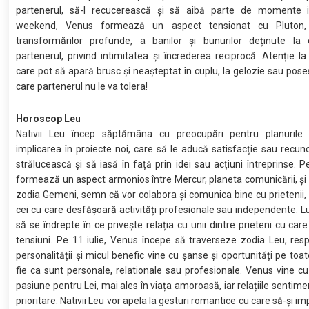
partenerul, să-l recucerească și să aibă parte de momente i
weekend, Venus formează un aspect tensionat cu Pluton,
transformărilor profunde, a banilor și bunurilor deținute l
partenerul, privind intimitatea și încrederea reciprocă. Atenție la 
care pot să apară brusc și neașteptat în cuplu, la gelozie sau poses
care partenerul nu le va tolera!
Horoscop Leu
Nativii Leu încep săptămâna cu preocupări pentru planurile 
implicarea în proiecte noi, care să le aducă satisfacție sau recun
strălucească și să iasă în față prin idei sau acțiuni întreprinse. Pe
formează un aspect armonios între Mercur, planeta comunicării, și 
zodia Gemeni, semn că vor colabora și comunica bine cu prietenii, 
cei cu care desfășoară activități profesionale sau independente. Lu
să se îndrepte în ce privește relația cu unii dintre prieteni cu care
tensiuni. Pe 11 iulie, Venus începe să traverseze zodia Leu, res
personalității și micul benefic vine cu șanse și oportunități pe toat
fie ca sunt personale, relationale sau profesionale. Venus vine cu
pasiune pentru Lei, mai ales în viața amoroasă, iar relațiile sentime
prioritare. Nativii Leu vor apela la gesturi romantice cu care să-și 