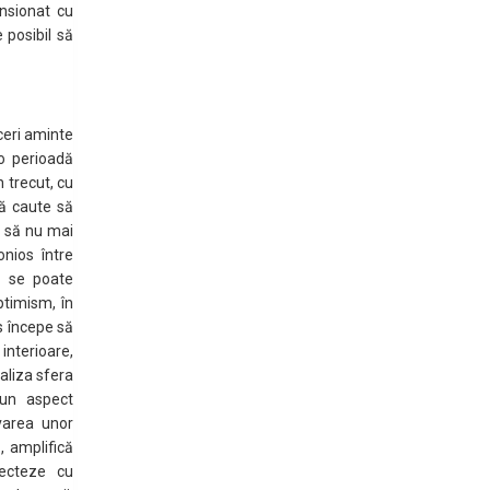
nsionat cu
 posibil să
ceri aminte
 o perioadă
 trecut, cu
să caute să
ce să nu mai
nios între
ă se poate
ptimism, în
s începe să
terioare,
naliza sfera
 un aspect
varea unor
, amplifică
necteze cu