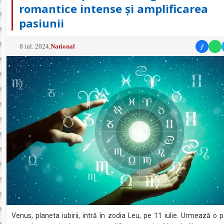
romantice intense și amplificarea
pasiunii
f
8 iul. 2024
,
National
Venus, planeta iubirii, intră în zodia Leu, pe 11 iulie. Urmează o 