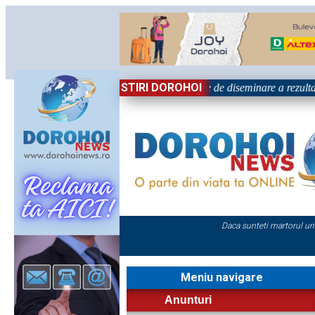
STIRI DOROHOI
l „Grigore Ghica” Dorohoi - Activitate de diseminare a rezultatel
Daca sunteti martorul un
Meniu navigare
Anunturi