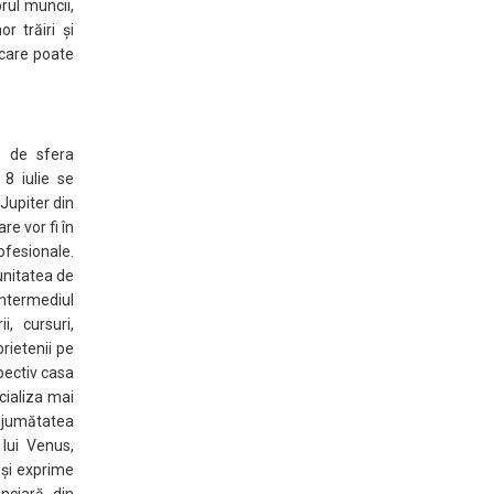
rul muncii,
or trăiri și
care poate
e de sfera
 8 iulie se
Jupiter din
e vor fi în
fesionale.
unitatea de
ntermediul
i, cursuri,
rietenii pe
pectiv casa
ocializa mai
ni jumătatea
 lui Venus,
ă-și exprime
nciară din