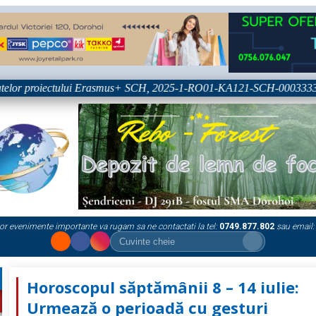
or proiectului Erasmus+ SCH, 2025-1-RO01-KA121-SCH-000333361
or evenimente importante va rugam sa ne contactati la tel:
0749.877.802
sau email:
Horoscopul săptămânii 8 – 14 iulie:
Urmează o perioadă cu gesturi