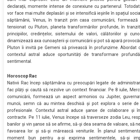
declarații, momente intense de conexiune cu partenerul. Totodat
vor face mai multe deplasări și se intensifică ieșirile în spațiul social
săptămânii, Venus, în tranzit prin casa comunicării, formează
tensionat cu Pluton, planeta transformărilor profunde, în tranzi
principiilor, credințelor, sistemului de valori, călătoriilor și cuno
dinamizează axa cunoașterii și comunicării și pot să apară provocări 
Pluton îi invită pe Gemeni să privească în profunzime. Abordat c
contextul astral aduce oportunități de transformare profundă
sentimental.
Horoscop Rac
Nativii Rac încep săptămâna cu preocupări legate de administrar
fac plăți și caută să rezolve un context financiar. Pe 8 iulie, Merc
comunicării, formează un aspect armonios cu Jupiter, guvernat
muncii, semn că au mintea deschisă și pot explora o serie de po
profesionale. Contextul astral aduce șanse de colaborare și în
contracte. Pe 11 iulie, Venus începe să traverseze zodia Leu, res
banilor și vin șanse să se afirme, să-și dea seama de valoare, să n
favoarea lor și să-și mărească veniturile. În planul sentiment
moment bun pentru a-și exprima sentimentele, să-și imp