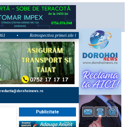
•
Retrospectiva primei zile la Zilele Nordului 2026: Dezbateri, co
redactia@dorohoinews.ro
Publicitate