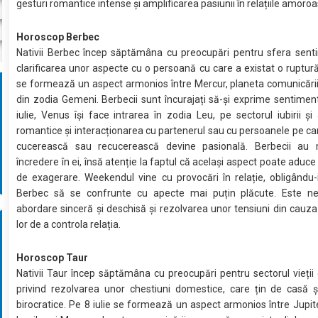
gesturi romantice intense și amplificarea pasiunii în relațiile amoroa
Horoscop Berbec
Nativii Berbec încep săptămâna cu preocupări pentru sfera senti
clarificarea unor aspecte cu o persoană cu care a existat o ruptură.
se formează un aspect armonios între Mercur, planeta comunicării,
din zodia Gemeni. Berbecii sunt încurajați să-și exprime sentimen
iulie, Venus își face intrarea în zodia Leu, pe sectorul iubirii și 
romantice și interacționarea cu partenerul sau cu persoanele pe car
cucerească sau recucerească devine pasională. Berbecii au
încredere în ei, însă atenție la faptul că același aspect poate aduce
de exagerare. Weekendul vine cu provocări în relație, obligându-i
Berbec să se confrunte cu apecte mai puțin plăcute. Este n
abordare sinceră și deschisă și rezolvarea unor tensiuni din cauza
lor de a controla relația.
Horoscop Taur
Nativii Taur încep săptămâna cu preocupări pentru sectorul vieții 
privind rezolvarea unor chestiuni domestice, care țin de casă ș
birocratice. Pe 8 iulie se formează un aspect armonios între Jupit