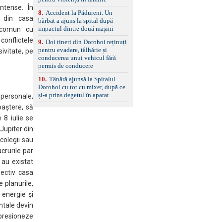
standard Euro 6 Trapă
ntense. În
8
.
Accident la Pădureni. Un
panoramică, geamuri
 din casa
bărbat a ajuns la spital după
spate fumurii Carlig de
impactul dintre două mașini
remorcare Bonus: -
a comun cu
Covorașe textile montate
conflictele
9
.
Doi tineri din Dorohoi reținuți
pe mașină. -Ofer și un
pentru evadare, tâlhărie și
ivitate, pe
set de covorașe din
conducerea unui vehicul fără
cauciuc/pvc. -Se vinde
permis de conducere
împreună cu un set de
anvelope de iarnă.
10
.
Tânără ajunsă la Spitalul
Dorohoi cu tot cu mixer, după ce
și-a prins degetul în aparat
personale,
oaștere, să
 8 iulie se
Jupiter din
colegii sau
crurile par
 au existat
pectiv casa
e planurile,
 energie și
ntale devin
impresioneze