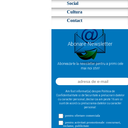
Social
Cultura
Contact
Abonare Newsletter
Aboneaza-te la newsletter pentru a primi cele
mai noi stiri!
Am fost informat(a) despre Politica de
Confidentialitate si de Securitate a prelucrarii datelor
cu caracter personal, declar ca am peste 16 ani si
sunt de acord cu prelucrarea datelor cu caracter
personal:
- pentru ofertare comerciala
- pentru activitati promotionale: concursuri,
reclame, publicitate