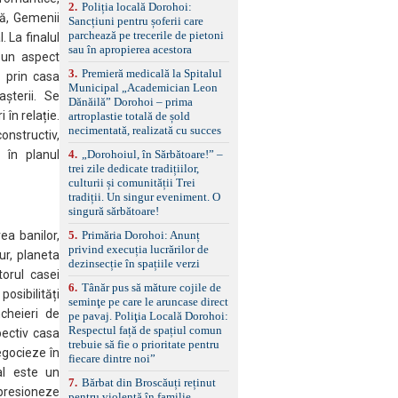
2
.
Poliția locală Dorohoi:
reglaj lombar electric
ă, Gemenii
Sancțiuni pentru șoferii care
pentru șofer și pasager
parchează pe trecerile de pietoni
Volan multifuncțional
. La finalul
sau în apropierea acestora
îmbrăcat în piele, cu
 un aspect
padele pentru schimbarea
3
.
Premieră medicală la Spitalul
t prin casa
treptelor Adaptive cruise
Municipal „Academician Leon
control, asistent
așterii. Se
Dănăilă” Dorohoi – prima
schimbare bandă și
în relație.
artroplastie totală de șold
menținere bandă Faruri
necimentată, realizată cu succes
onstructiv,
bi-xenon adaptive cu
funcție Cornering,
4
.
„Dorohoiul, în Sărbătoare!” –
 în planul
asistent fază lungă
trei zile dedicate tradițiilor,
automată , lumini de zi
culturii și comunității Trei
LED, proiectoare ceață
tradiții. Un singur eveniment. O
LED, spălătoare faruri
singură sărbătoare!
Senzori parcare
5
.
Primăria Dorohoi: Anunț
ea banilor,
față/spate, cameră
privind execuția lucrărilor de
marșarier Keyless entry
ur, planeta
dezinsecție în spațiile verzi
& start, geamuri electrice
orul casei
față/spate, oglinzi
6
.
Tânăr pus să măture cojile de
electrice, încălzite și
sibilități
seminţe pe care le aruncase direct
rabatabile Sistem hands-
cheieri de
pe pavaj. Poliţia Locală Dorohoi:
free, Bluetooth, USB
Respectul față de spațiul comun
pectiv casa
Sistem start/stop, frână
trebuie să fie o prioritate pentru
de parcare electrică,
egocieze în
fiecare dintre noi”
anvelope vară runflat
al este un
Control presiune pneuri,
7
.
Bărbat din Broscăuți reținut
resioneze
filtru de particule,
pentru violență în familie