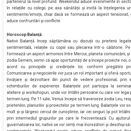
partenerul la nivel profund. Weekendul aduce evenimente în secto
în relațiile cu colegii, pe axa sănătății și invită la înțelegerea un
sentimente/emoții, chiar dacă se formează un aspect tensionat, 
aduce confruntări și conflicte.
Horoscop Balanță
Nativii Balanță încep săptămâna cu discuții cu prietenii legat
sentimentală, relațiile cu copiii sau plecarea într-o călătorie. Pe
formează un aspect armonios între Mercur, planeta comunicării, și 
zodia Gemeni, semn că apar oportunități de a începe proiecte noi, car
acord cu principiile și credințele lor, conform pregătirii pro
Comunicarea și negocierile vor juca un rol important și oferă oport
învățare și dezvoltare din punct de vedere profesional, prin i
schimburilor de experiențe. Balanțele pot participa la seminari
ateliere și workshopuri, unde vor întâlni persoane cu care vor lega p
termen lung. Pe 11 iulie, Venus începe să traverseze zodia Leu, res
prietenilor, planurilor și proiectelor pe termen lung. Balanțele vor s
mult și-și lărgesc cercul de cunoștințe, iar cei singuri își pot întâl
prin intermediul grupurilor pe care le frecventează. Cu ajutorul
guvernatoarea lor, nativii se vor simți mai încrezători și deschiși s
sentimentele. Weekendul poate aduce conflicte de natură fina