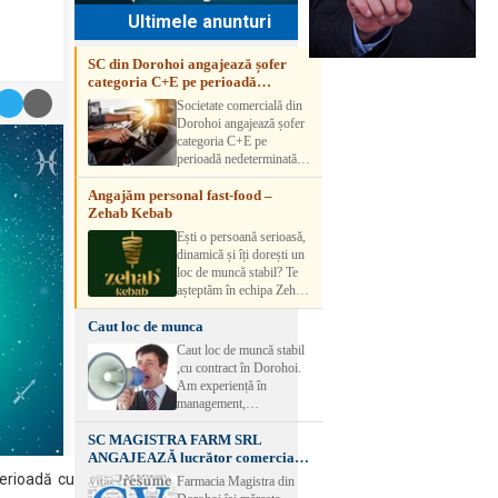
Ultimele anunturi
SC din Dorohoi angajează șofer
categoria C+E pe perioadă
nedeterminată
Societate comercială din
Dorohoi angajează șofer
categoria C+E pe
perioadă nedeterminată.
Candidatul trebuie să
Angajăm personal fast-food –
aibă experiență și atestat
Zehab Kebab
transport marfă. Pentru
detalii, vă rog să sunați la
Ești o persoană serioasă,
numărul de telefon.
dinamică și îți dorești un
loc de muncă stabil? Te
așteptăm în echipa Zehab
Kebab! Posturi
Caut loc de munca
disponibile: -
SHAORMAR AJUTOR
Caut loc de muncă stabil
BUCATAR 2/posturi -
,cu contract în Dorohoi.
LUCRATOR
Am experiență în
COMERCIAL
management,
VANZATOR /2 posturi
contabilitate, ospătărie .
OFERIM : Contract de
SC MAGISTRA FARM SRL
Rog seriozitate
muncă Program flexibil
ANGAJEAZĂ lucrător comercial –
Salariu motivant, în
DOROHOI
perioadă cu
Farmacia Magistra din
funcție de experienț