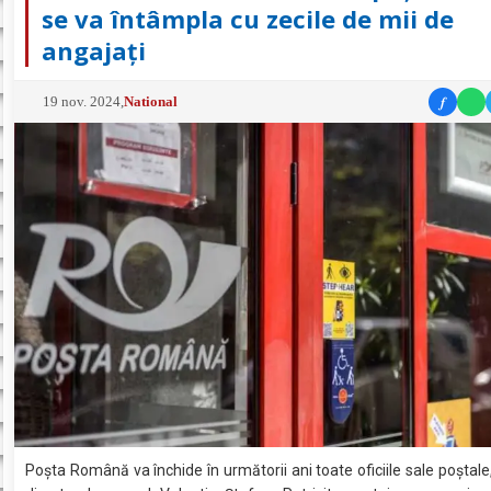
se va întâmpla cu zecile de mii de
angajați
f
19 nov. 2024
,
National
Poșta Română va închide în următorii ani toate oficiile sale poștale