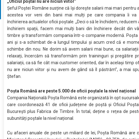
„Oficiul poștal nu are niciun viitor”
Șeful Poștei Române susține că își dorește salarii mai mari pentru an
acestea vor veni din banii mai mulți pe care compania îi va 
închirierea actualelor oficii poștale. „Deci o să le închidem, reducem 
închiriem spații, facem mai mulți bani din închiriere decât din 
timbre și transformăm compania într-o companie modernă. Poșta 
ani și s-a schimbat de-a lungul timpului și acum cred că e mome
schimbe din nou. Ne dorim să avem salarii mai bune, ca salariații
relaxați, încercăm să transformăm prin traininguri și pregătire p
salariații, ca să fie cât mai customer oriented, dar în același timp of
nu are niciun viitor și nu avem de gând să îl păstrăm”, a mai sp
Ștefan.
Poșta Română are peste 5.000 de oficii poștale la nivel național
Compania Națională Poșta Română este organizată în opt sucursal
care coordonează 41 de oficii județene de poștă și Oficiul Poșta
București plus Fabrica de Timbre. În total, deține o rețea de pes
subunități poștale la nivel național.
Cu afaceri anuale de peste un miliard de lei, Poșta Română are c