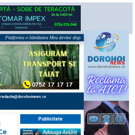
forma e-Sănătatea Mea devine disponibilă pe 1 septembrie: pacientul devi
redactia@dorohoinews.ro
Publicitate
:
 Ce