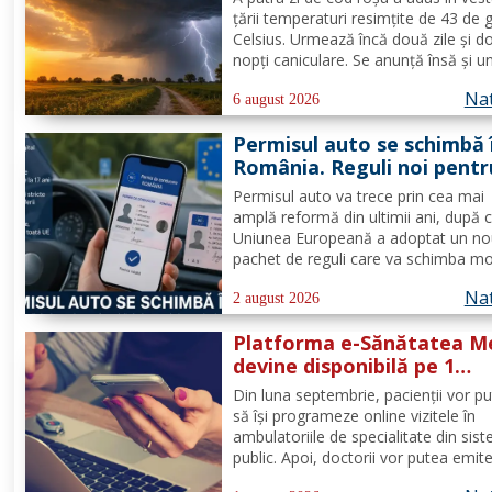
zone
ţării temperaturi resimţite de 43 de 
Celsius. Urmează încă două zile şi d
nopţi caniculare. Se anunţă însă şi u
fenomen neobişnuit, de joi două ale
Nat
extreme vor fi în vigoare în acelaşi t
6 august 2026
mare parte din ţară: un cod de canicu
Permisul auto se schimbă 
unul de...
România. Reguli noi pentr
milioane de conducători 
Permisul auto va trece prin cea mai
amplă reformă din ultimii ani, după 
Uniunea Europeană a adoptat un n
pachet de reguli care va schimba m
de eliberare, utilizare și suspendare 
Nat
documentului. România va trebui să
2 august 2026
transpună noile prevederi în legislați
Platforma e-Sănătatea M
națională până în 2028, iar cele...
devine disponibilă pe 1
septembrie: pacientul dev
Din luna septembrie, pacienții vor p
utilizator direct al sistemu
să își programeze online vizitele în
digital de sănătate
ambulatoriile de specialitate din sis
public. Apoi, doctorii vor putea emit
rețete electronice și scrisori medical