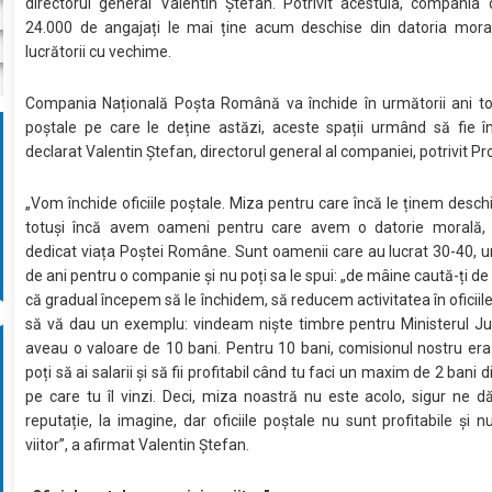
directorul general Valentin Ștefan. Potrivit acestuia, compania
24.000 de angajați le mai ține acum deschise din datoria mora
lucrătorii cu vechime.
Compania Națională Poșta Română va închide în următorii ani toa
poștale pe care le deține astăzi, aceste spații urmând să fie în
declarat Valentin Ștefan, directorul general al companiei, potrivit Pro
„Vom închide oficiile poștale. Miza pentru care încă le ținem desch
totuși încă avem oameni pentru care avem o datorie morală, 
dedicat viața Poștei Române. Sunt oamenii care au lucrat 30-40, un
de ani pentru o companie și nu poți sa le spui: „de mâine caută-ți de
că gradual începem să le închidem, să reducem activitatea în oficiile
să vă dau un exemplu: vindeam niște timbre pentru Ministerul Jus
aveau o valoare de 10 bani. Pentru 10 bani, comisionul nostru er
poți să ai salarii și să fii profitabil când tu faci un maxim de 2 bani 
pe care tu îl vinzi. Deci, miza noastră nu este acolo, sigur ne 
reputație, la imagine, dar oficiile poștale nu sunt profitabile și n
viitor”, a afirmat Valentin Ștefan.