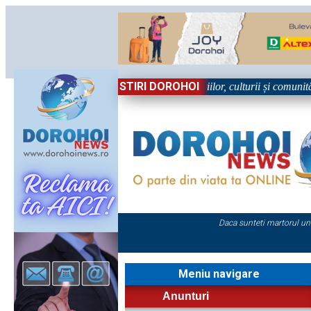
STIRI DOROHOI
 Sărbătoare!” – trei zile dedicate tradițiilor, culturii și comunității Tr
Daca sunteti martorul un
Meniu navigare
Anunturi