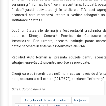
vor primi și în format fizic în cel mai scurt timp. Totodată, poat
fi desfășurată activitatea și în atelierele TLV, acei agenț
economici care montează, repară și verifică tahografe sa
limitatoare de viteză.
După jumătatea zilei de marți a fost restabilit și schimbul d
date cu Direcția Generală Permise de Conducere ș
Înmatriculări. Prin urmare, această instituție poate acces
datele necesare în sistemele informatice ale RAR.
Registrul Auto Român își prezintă scuzele pentru aceast
situație neprevăzută și pentru neplăcerile provocate.
Clienții care au în continuare nelămuriri sau au nevoie de diferit
date, pot suna la call-center (021/9672), secțiunea “Informații”.
Sursa:
dorohoinews.ro
Direcția Generală Permise de Conducere
funcționare