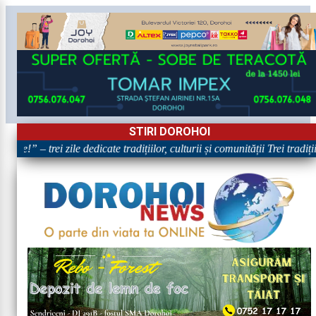
STIRI DOROHOI
re!” – trei zile dedicate tradițiilor, culturii și comunității Trei tradiț