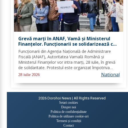
Grevă marți în ANAF, Vamă și Ministerul
Finanțelor. Funcționarii se solidarizează cu
protestul din sănătate
Funcționarii din Agenția Națională de Administrare
Fiscală (ANAF), Autoritatea Vamală Română și
Ministerul Finanțelor vor intra marți, 28 iulie, în grevă
de solidaritate. Protestul este organizat împotriva
proiectului noii legi a salarizării și are loc în aceeași zi
National
28 iulie 2026
în care angajații din sistemul...
2026
Dorohoi News | All Rights Reserved
Setari cookies
Despre noi
Politica de confidențialitate
Politica de utilizare cookie-uri
Termeni și condiții
Contact