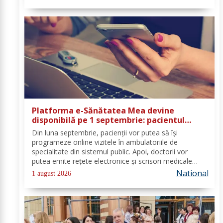
legislația națională până în 2028, iar cele...
Platforma e-Sănătatea Mea devine
disponibilă pe 1 septembrie: pacientul
devine utilizator direct al sistemului
Din luna septembrie, pacienții vor putea să își
digital de sănătate
programeze online vizitele în ambulatoriile de
specialitate din sistemul public. Apoi, doctorii vor
putea emite rețete electronice și scrisori medicale
direct prin noua platformă. Se fac ultimele lucrări la
National
1 august 2026
platforma „e-Sănătatea Mea" pentru aceste...