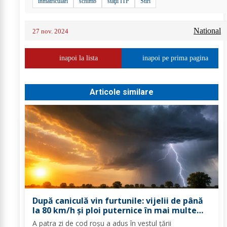
înmatriculări
schimb
staţii ITP
Stiri
National
27 nov. 2024
inapoi la lista
inapoi pe prima pagina
Articole similare
După caniculă vin furtunile: vijelii de până
la 80 km/h și ploi puternice în mai multe
zone
A patra zi de cod roşu a adus în vestul ţării