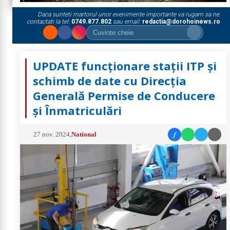
Daca sunteti martorul unor evenimente importante va rugam sa ne
contactati la tel:
0749.877.802
sau email:
redactia@dorohoinews.ro
UPDATE funcționare stații ITP și
schimb de date cu Direcția
Generală Permise de Conducere
și Înmatriculări
f
27 nov. 2024
,
National