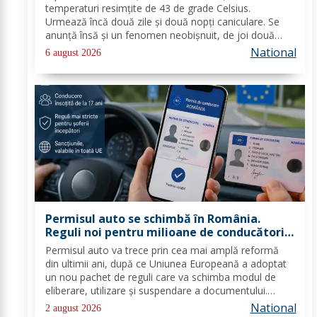
temperaturi resimţite de 43 de grade Celsius.
Urmează încă două zile şi două nopţi caniculare. Se
anunţă însă şi un fenomen neobişnuit, de joi două
alerte extreme vor fi în vigoare în acelaşi timp în mare
National
6 august 2026
parte din ţară: un cod de caniculă şi unul de...
Permisul auto se schimbă în România.
Reguli noi pentru milioane de conducători
auto
Permisul auto va trece prin cea mai amplă reformă
din ultimii ani, după ce Uniunea Europeană a adoptat
un nou pachet de reguli care va schimba modul de
eliberare, utilizare și suspendare a documentului.
România va trebui să transpună noile prevederi în
National
2 august 2026