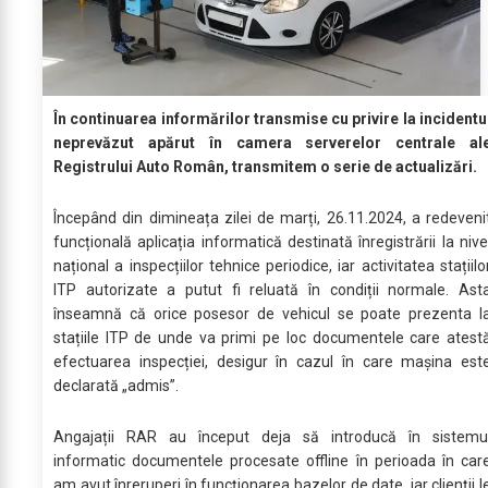
În continuarea informărilor transmise cu privire la incidentu
neprevăzut apărut în camera serverelor centrale al
Registrului Auto Român, transmitem o serie de actualizări.
Începând din dimineața zilei de marți, 26.11.2024, a redeveni
funcțională aplicația informatică destinată înregistrării la nive
național a inspecțiilor tehnice periodice, iar activitatea stațiilo
ITP autorizate a putut fi reluată în condiții normale. Ast
înseamnă că orice posesor de vehicul se poate prezenta l
stațiile ITP de unde va primi pe loc documentele care atest
efectuarea inspecției, desigur în cazul în care mașina est
declarată „admis”.
Angajații RAR au început deja să introducă în sistemu
informatic documentele procesate offline în perioada în car
am avut înreruperi în funcționarea bazelor de date, iar clienții l