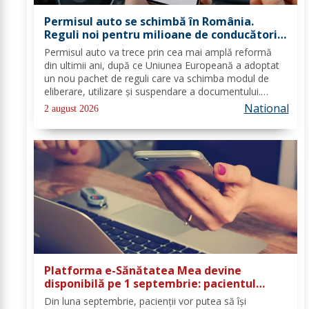
Permisul auto se schimbă în România.
Reguli noi pentru milioane de conducători
auto
Permisul auto va trece prin cea mai amplă reformă
din ultimii ani, după ce Uniunea Europeană a adoptat
un nou pachet de reguli care va schimba modul de
eliberare, utilizare și suspendare a documentului.
România va trebui să transpună noile prevederi în
National
2 august 2026
legislația națională până în 2028, iar cele...
Platforma e-Sănătatea Mea devine
disponibilă pe 1 septembrie: pacientul
devine utilizator direct al sistemului
Din luna septembrie, pacienții vor putea să își