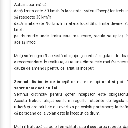
Asta înseamnă că:
dacă limita este 50 km/h în localitate, șoferul începător trebui
să respecte 30 km/h
dacă limita este 90 km/h în afara localității, limita devine 7
km/h
pe drumurile unde limita este mai mare, regula se aplică î
același mod
Mulți șoferi ignoră această obligație și cred că regula este doa
o recomandare. În realitate, este una dintre cele mai frecvent
cauze de amendă pentru cei aflați la început.
Semnul distinctiv de începător nu este opțional și poți f
sancționat dacă nu-l ai
Semnul distinctiv pentru șofer începător este obligatoriu
Acesta trebuie afișat conform regulilor stabilite de legislați
rutieră și are rolul de a-i avertiza pe ceilalți participanți la trafi
că persoana de la volan este la început de drum.
Mulți îl tratează ca pe o formalitate sau îl scot prea repede, da