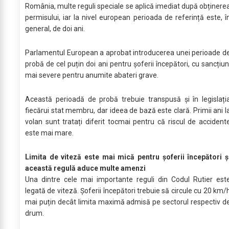
România, multe reguli speciale se aplică imediat după obținere
permisului, iar la nivel european perioada de referință este, î
general, de doi ani.
Parlamentul European a aprobat introducerea unei perioade d
probă de cel puțin doi ani pentru șoferii începători, cu sancțiun
mai severe pentru anumite abateri grave.
Această perioadă de probă trebuie transpusă și în legislați
fiecărui stat membru, dar ideea de bază este clară. Primii ani l
volan sunt tratați diferit tocmai pentru că riscul de accident
este mai mare.
Limita de viteză este mai mică pentru șoferii începători ș
această regulă aduce multe amenzi
Una dintre cele mai importante reguli din Codul Rutier est
legată de viteză. Șoferii începători trebuie să circule cu 20 km/
mai puțin decât limita maximă admisă pe sectorul respectiv d
drum.