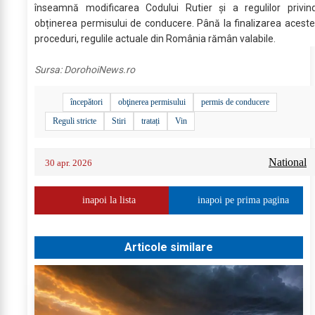
înseamnă modificarea Codului Rutier și a regulilor privin
obținerea permisului de conducere. Până la finalizarea aceste
proceduri, regulile actuale din România rămân valabile.
Sursa:
DorohoiNews.ro
începători
obţinerea permisului
permis de conducere
Reguli stricte
Stiri
tratați
Vin
National
30 apr. 2026
inapoi la lista
inapoi pe prima pagina
Articole similare