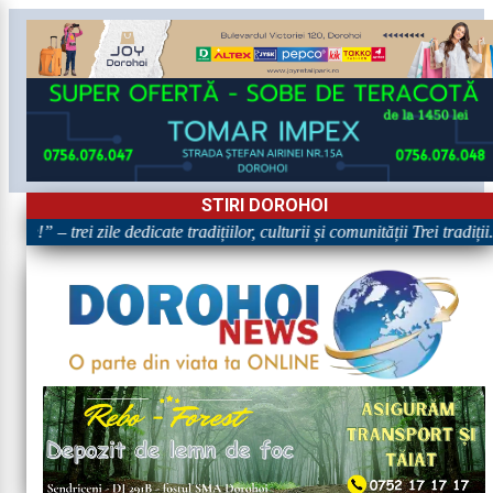
STIRI DOROHOI
!” – trei zile dedicate tradițiilor, culturii și comunității Trei tradiți