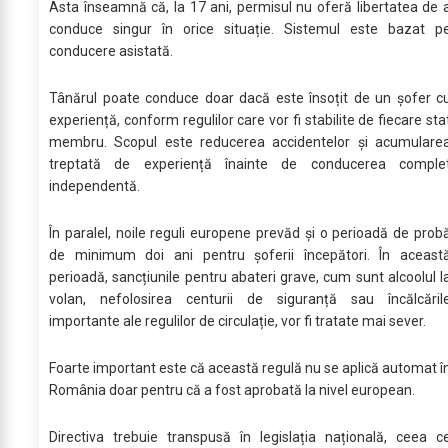
Asta înseamnă că, la 17 ani, permisul nu oferă libertatea de 
conduce singur în orice situație. Sistemul este bazat p
conducere asistată.
Tânărul poate conduce doar dacă este însoțit de un șofer c
experiență, conform regulilor care vor fi stabilite de fiecare sta
membru. Scopul este reducerea accidentelor și acumulare
treptată de experiență înainte de conducerea comple
independentă.
În paralel, noile reguli europene prevăd și o perioadă de prob
de minimum doi ani pentru șoferii începători. În aceast
perioadă, sancțiunile pentru abateri grave, cum sunt alcoolul l
volan, nefolosirea centurii de siguranță sau încălcăril
importante ale regulilor de circulație, vor fi tratate mai sever.
Foarte important este că această regulă nu se aplică automat î
România doar pentru că a fost aprobată la nivel european.
Directiva trebuie transpusă în legislația națională, ceea c