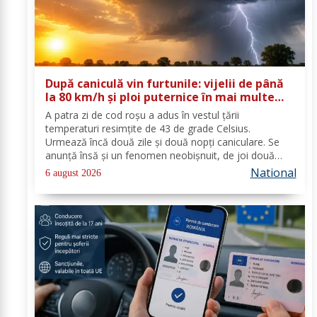
După caniculă vin furtunile: vijelii de până
la 80 km/h și ploi puternice în mai multe
zone
A patra zi de cod roşu a adus în vestul ţării
temperaturi resimţite de 43 de grade Celsius.
Urmează încă două zile şi două nopţi caniculare. Se
anunţă însă şi un fenomen neobişnuit, de joi două
alerte extreme vor fi în vigoare în acelaşi timp în mare
National
6 august 2026
parte din ţară: un cod de caniculă şi unul de...