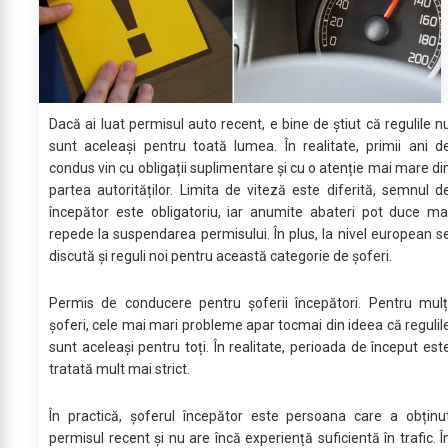
Dacă ai luat permisul auto recent, e bine de știut că regulile n
sunt aceleași pentru toată lumea. În realitate, primii ani d
condus vin cu obligații suplimentare și cu o atenție mai mare di
partea autorităților. Limita de viteză este diferită, semnul d
începător este obligatoriu, iar anumite abateri pot duce ma
repede la suspendarea permisului. În plus, la nivel european s
discută și reguli noi pentru această categorie de șoferi.
Permis de conducere pentru șoferii începători. Pentru mulț
șoferi, cele mai mari probleme apar tocmai din ideea că regulil
sunt aceleași pentru toți. În realitate, perioada de început est
tratată mult mai strict.
În practică, șoferul începător este persoana care a obținu
permisul recent și nu are încă experiență suficientă în trafic. Î