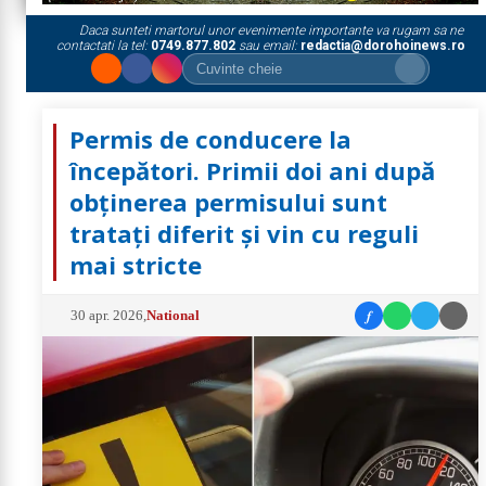
Daca sunteti martorul unor evenimente importante va rugam sa ne
contactati la tel:
0749.877.802
sau email:
redactia@dorohoinews.ro
Permis de conducere la
începători. Primii doi ani după
obținerea permisului sunt
tratați diferit și vin cu reguli
mai stricte
f
30 apr. 2026
,
National