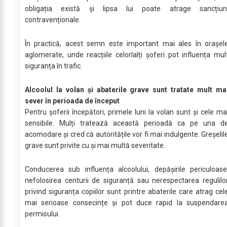
obligația există și lipsa lui poate atrage sancțiun
contravenționale.
În practică, acest semn este important mai ales în orașel
aglomerate, unde reacțiile celorlalți șoferi pot influența mul
siguranța în trafic.
Alcoolul la volan și abaterile grave sunt tratate mult ma
sever în perioada de început
Pentru șoferii începători, primele luni la volan sunt și cele ma
sensibile. Mulți tratează această perioadă ca pe una d
acomodare și cred că autoritățile vor fi mai indulgente. Greșelil
grave sunt privite cu și mai multă severitate.
Conducerea sub influența alcoolului, depășirile periculoase
nefolosirea centurii de siguranță sau nerespectarea regulilo
privind siguranța copiilor sunt printre abaterile care atrag cel
mai serioase consecințe și pot duce rapid la suspendare
permisului.