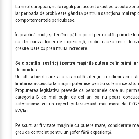
La nivel european, noile reguli pun accent exact pe aceste zone
iar perioada de probă este gândită pentru a sancționa mai rapi
comportamentele periculoase.
În practică, mulți șoferi începători pierd permisul în primele lun
nu din cauza lipsei de experiență, ci din cauza unor decizi
greșite luate cu prea multă încredere.
Se discută și restricții pentru mașinile puternice în primii an
de condus
Un alt subiect care a atras multă atenție în ultimii ani est
limitarea accesului la mașini puternice pentru șoferii începători
Propunerea legislativă prevede ca persoanele care au permi
categoria B de mai puțin de doi ani să nu poată conduc
autoturisme cu un raport putere-masă mai mare de 0,07
kW/kg.
Pe scurt, ar fi vizate mașinile cu putere mare, considerate ma
greu de controlat pentru un șofer fără experiență.