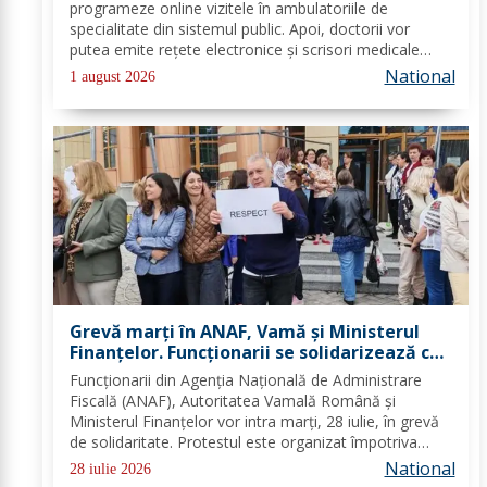
digital de sănătate
programeze online vizitele în ambulatoriile de
specialitate din sistemul public. Apoi, doctorii vor
putea emite rețete electronice și scrisori medicale
direct prin noua platformă. Se fac ultimele lucrări la
National
1 august 2026
platforma „e-Sănătatea Mea" pentru aceste...
Grevă marți în ANAF, Vamă și Ministerul
Finanțelor. Funcționarii se solidarizează cu
protestul din sănătate
Funcționarii din Agenția Națională de Administrare
Fiscală (ANAF), Autoritatea Vamală Română și
Ministerul Finanțelor vor intra marți, 28 iulie, în grevă
de solidaritate. Protestul este organizat împotriva
proiectului noii legi a salarizării și are loc în aceeași zi
National
28 iulie 2026
în care angajații din sistemul...