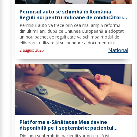
Permisul auto se schimbă în România.
Reguli noi pentru milioane de conducători
auto
Permisul auto va trece prin cea mai amplă reformă
din ultimii ani, după ce Uniunea Europeană a adoptat
un nou pachet de reguli care va schimba modul de
eliberare, utilizare și suspendare a documentului.
România va trebui să transpună noile prevederi în
National
2 august 2026
legislația națională până în 2028, iar cele...
Platforma e-Sănătatea Mea devine
disponibilă pe 1 septembrie: pacientul
devine utilizator direct al sistemului
Din luna septembrie, pacienții vor putea să își