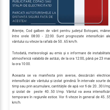
Atenție, Cod galben de vânt pentru județul Botoșani, mâine
între orele 08:00 - 22:00. Sunt prognozate intensificări al
vântului cu viteze la rafală de 50…65 km/h.
Totodată, meteorologii au emis și o informare de instabilitat
atmosferică valabilă de astăzi, de la ora 12:00, până pe 23 mai
la ora 10:00.
Aceasta se va manifesta prin averse, descărcări electrice
intensificări ale vântului și izolat grindină. În intervale scurte d
timp sau prin acumulare, cantitățile de apă vor fi de 20...30 l/m
și izolat de peste 40...50 l/mp. Vântul va avea intensificăr
temporare în regiunile estice. Vor fi viteze în general de 45...5
km/h.