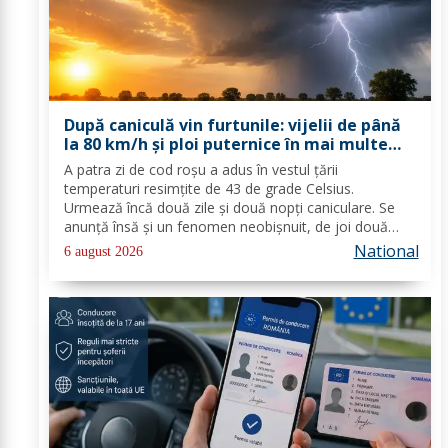
După caniculă vin furtunile: vijelii de până
la 80 km/h și ploi puternice în mai multe
zone
A patra zi de cod roşu a adus în vestul ţării
temperaturi resimţite de 43 de grade Celsius.
Urmează încă două zile şi două nopţi caniculare. Se
anunţă însă şi un fenomen neobişnuit, de joi două
alerte extreme vor fi în vigoare în acelaşi timp în mare
National
6 august 2026
parte din ţară: un cod de caniculă şi unul de...