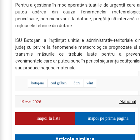
Pentru a gestiona în mod operativ situațiile de urgență care a
putea apărea din cauza fenomenelor meteorologic
periculoase, pompierii vor fi la datorie, pregătiți să intervină c
mijloacele tehnice din dotare.
ISU Botoșani a înștiințat unitățile administrativ-teritoriale di
județ cu privire la fenomenele meteorologice prognozate și 
transmis măsurile ce trebuie luate pentru a preven
evenimentele care ar putea pune în pericol siguranța cetățenilo
sau produce pagube materiale.
botoşani
cod galben
Stiri
vânt
National
19 mai 2026
inapoi la lista
inapoi pe prima pagina
Articole similare