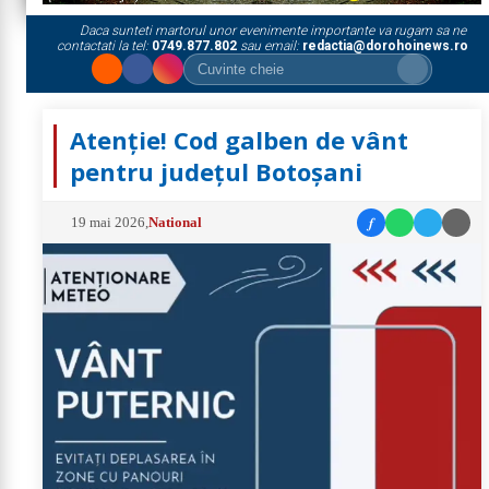
Daca sunteti martorul unor evenimente importante va rugam sa ne
contactati la tel:
0749.877.802
sau email:
redactia@dorohoinews.ro
Atenție! Cod galben de vânt
pentru județul Botoșani
f
19 mai 2026
,
National