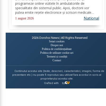
digital de sănătate
programeze online vizitele în ambulatoriile de
specialitate din sistemul public. Apoi, doctorii vor
putea emite rețete electronice și scrisori medicale
direct prin noua platformă. Se fac ultimele lucrări la
National
1 august 2026
platforma „e-Sănătatea Mea" pentru aceste...
2026
Dorohoi News | All Rights Reserved
Setari cookies
Despre noi
Politica de confidențialitate
Politica de utilizare cookie-uri
Termeni și condiții
Contact
Continutul acestui site (texte, descrieri, caracteristici, imagini, forma de
prezentare etc.) nu poate fi reprodus sau utilizat fara acordul in scris al
proprietarului acestui site.
Crafted with
by