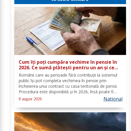
Cum îți poți cumpăra vechime în pensie în
2026. Ce sumă plătești pentru un an și ce
documente trebuie depuse
Românii care au perioade fără contribuții la sistemul
public își pot completa vechimea în pensie prin
încheierea unui contract cu casa teritorială de pensii.
Procedura este disponibilă și în 2026, însă poate fi
folosită doar în condițiile prevăzute de lege. Costul
National
8 august 2026
depinde de salariul minim brut...