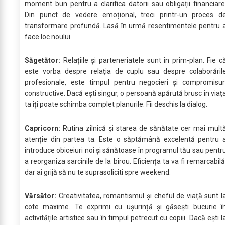
moment bun pentru a clarifica datorii sau obligații financiare
Din punct de vedere emoțional, treci printr-un proces d
transformare profundă. Lasă în urmă resentimentele pentru 
face loc noului.
Săgetător:
Relațiile și parteneriatele sunt în prim-plan. Fie c
este vorba despre relația de cuplu sau despre colaborăril
profesionale, este timpul pentru negocieri și compromisur
constructive. Dacă ești singur, o persoană apărută brusc în viaț
ta îți poate schimba complet planurile. Fii deschis la dialog.
Capricorn:
Rutina zilnică și starea de sănătate cer mai mult
atenție din partea ta. Este o săptămână excelentă pentru 
introduce obiceiuri noi și sănătoase în programul tău sau pentr
a reorganiza sarcinile de la birou. Eficiența ta va fi remarcabilă
dar ai grijă să nu te suprasoliciti spre weekend.
Vărsător:
Creativitatea, romantismul și cheful de viață sunt l
cote maxime. Te exprimi cu ușurință și găsești bucurie î
activitățile artistice sau în timpul petrecut cu copiii. Dacă ești l