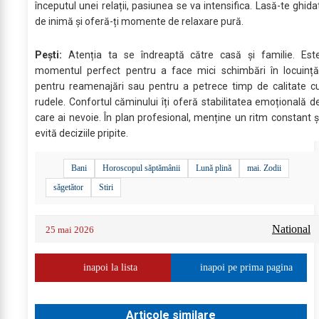
începutul unei relații, pasiunea se va intensifica. Lasă-te ghida
de inimă și oferă-ți momente de relaxare pură.
Pești:
Atenția ta se îndreaptă către casă și familie. Est
momentul perfect pentru a face mici schimbări în locuință
pentru reamenajări sau pentru a petrece timp de calitate c
rudele. Confortul căminului îți oferă stabilitatea emoțională d
care ai nevoie. În plan profesional, menține un ritm constant ș
evită deciziile pripite.
Bani
Horoscopul săptămânii
Lună plină
mai. Zodii
săgetător
Stiri
National
25 mai 2026
inapoi la lista
inapoi pe prima pagina
Articole similare