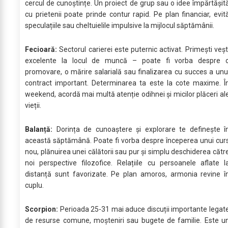
cercul de cunoștințe. Un proiect de grup sau o idee împărtășit
cu prietenii poate prinde contur rapid. Pe plan financiar, evit
speculațiile sau cheltuielile impulsive la mijlocul săptămânii.
Fecioară:
Sectorul carierei este puternic activat. Primești veșt
excelente la locul de muncă – poate fi vorba despre 
promovare, o mărire salarială sau finalizarea cu succes a unu
contract important. Determinarea ta este la cote maxime. Î
weekend, acordă mai multă atenție odihnei și micilor plăceri al
vieții.
Balanță:
Dorința de cunoaștere și explorare te definește î
această săptămână. Poate fi vorba despre începerea unui cur
nou, plănuirea unei călătorii sau pur și simplu deschiderea cătr
noi perspective filozofice. Relațiile cu persoanele aflate l
distanță sunt favorizate. Pe plan amoros, armonia revine î
cuplu.
Scorpion:
Perioada 25-31 mai aduce discuții importante legat
de resurse comune, moșteniri sau bugete de familie. Este u