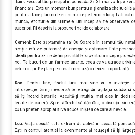
Taur:
Focusul tău principal în perioada 25-31 mai va fi pe zon
financiară. Este un moment bun pentru a-ți analiza cheltuielile ș
pentru a face planuri de economisire pe termen lung. La locul d
muncă, eforturile din ultimele luni încep să fie observate d
superiori. Fii deschis la propuneri noi de colaborare.
Gemeni:
Este săptămâna ta! Cu Soarele în semnul tău natal
simți o infuzie puternică de energie și optimism. Este perioad
ideală pentru a-ți redefini prioritățile și pentru a începe proiect
noi. Te bucuri de un farmec aparte, ceea ce va atrage priviril
celor din jur. Pe plan personal, urmează o decizie importantă.
Rac:
Pentru tine, finalul lunii mai vine cu o invitație l
introspecție. Simți nevoia să te retragi din agitația cotidiană ș
să îți încarci bateriile. Ascultă-ți intuiția, mai ales în deciziil
legate de carieră. Spre sfârșitul săptămânii, o discuție sincer
cu un prieten apropiat îți va aduce liniștea de care ai nevoie.
Leu:
Viața socială este extrem de activă în această perioadă
Ești în centrul atenției la evenimente și reușești să îți lărgeșt