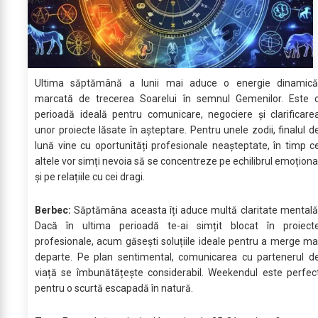
Ultima săptămână a lunii mai aduce o energie dinamică
marcată de trecerea Soarelui în semnul Gemenilor. Este 
perioadă ideală pentru comunicare, negociere și clarificare
unor proiecte lăsate în așteptare. Pentru unele zodii, finalul d
lună vine cu oportunități profesionale neașteptate, în timp c
altele vor simți nevoia să se concentreze pe echilibrul emoționa
și pe relațiile cu cei dragi.
Berbec:
Săptămâna aceasta îți aduce multă claritate mentală
Dacă în ultima perioadă te-ai simțit blocat în proiect
profesionale, acum găsești soluțiile ideale pentru a merge ma
departe. Pe plan sentimental, comunicarea cu partenerul d
viață se îmbunătățește considerabil. Weekendul este perfec
pentru o scurtă escapadă în natură.