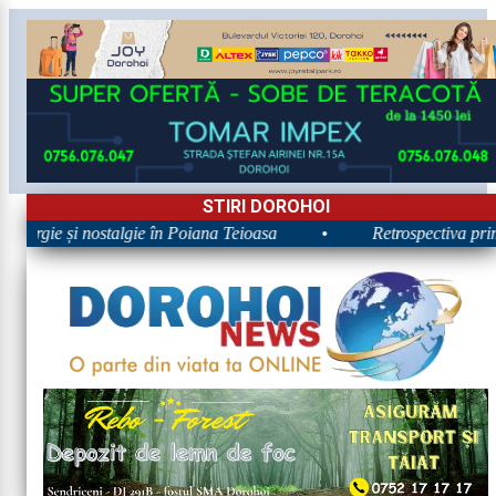
STIRI DOROHOI
nergie și nostalgie în Poiana Teioasa
•
Retrospectiva primei