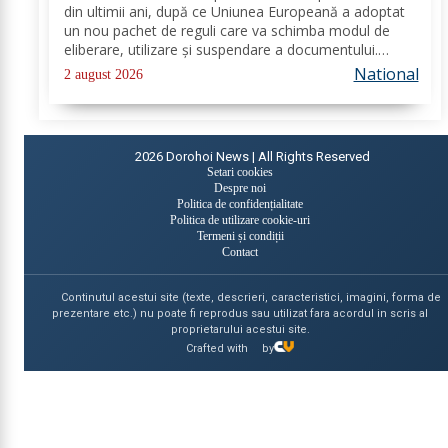
din ultimii ani, după ce Uniunea Europeană a adoptat
un nou pachet de reguli care va schimba modul de
eliberare, utilizare și suspendare a documentului.
România va trebui să transpună noile prevederi în
National
2 august 2026
legislația națională până în 2028, iar cele...
2026
Dorohoi News | All Rights Reserved
Setari cookies
Despre noi
Politica de confidențialitate
Politica de utilizare cookie-uri
Termeni și condiții
Contact
Continutul acestui site (texte, descrieri, caracteristici, imagini, forma de
prezentare etc.) nu poate fi reprodus sau utilizat fara acordul in scris al
proprietarului acestui site.
Crafted with
by