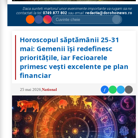
Daca sunteti martorul unor evenimente importante va rugam sa ne
contactati la tel:
0749.877.802
sau email:
redactia@dorohoinews.ro
Horoscopul săptămânii 25-31
mai: Gemenii își redefinesc
prioritățile, iar Fecioarele
primesc vești excelente pe plan
financiar
f
25 mai 2026
,
National