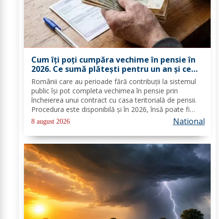
Cum îți poți cumpăra vechime în pensie în
2026. Ce sumă plătești pentru un an și ce
documente trebuie depuse
Românii care au perioade fără contribuții la sistemul
public își pot completa vechimea în pensie prin
încheierea unui contract cu casa teritorială de pensii.
Procedura este disponibilă și în 2026, însă poate fi
folosită doar în condițiile prevăzute de lege. Costul
National
8 august 2026
depinde de salariul minim brut...