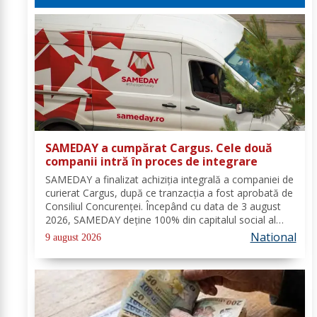
SAMEDAY a cumpărat Cargus. Cele două
companii intră în proces de integrare
SAMEDAY a finalizat achiziția integrală a companiei de
curierat Cargus, după ce tranzacția a fost aprobată de
Consiliul Concurenței. Începând cu data de 3 august
2026, SAMEDAY deține 100% din capitalul social al
Cargus, au anunțat marți, 4 august, reprezentanții
National
9 august 2026
companiei. Companiile nu au anunțat...