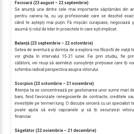
Fecioară (23 august – 22 septembrie)
Se anunță una dintre cele mai importante săptămâni din a
pentru cariera ta, cu uși profesionale care se deschid exac
când te aștepți mai puțin. Fă mișcări curajoase, negociază ș
asumă-ți rolul de lider în proiectele în care ești implicat.
Balanță (23 septembrie – 22 octombrie)
Setea de aventură și dorința de a explora noi filozofii de viață t
vor ghida în intervalul 15-21 iunie. Fie prin studiu, fie pri
călătorii, vei reuși să asimilezi cunoștințe prețioase care îți vo
schimba radical perspectiva asupra viitorului.
Scorpion (23 octombrie – 21 noiembrie)
Atenția ta se concentrează pe gestionarea unor sume mari d
bani, fiind favorizate renegocierile de contracte, creditele sa
investițiile pe termen lung. O discuție sinceră cu un specialist t
poate ajuta să eviți capcanele și să îți securizezi viitoru
financiar.
Săgetător (22 noiembrie – 21 decembrie)