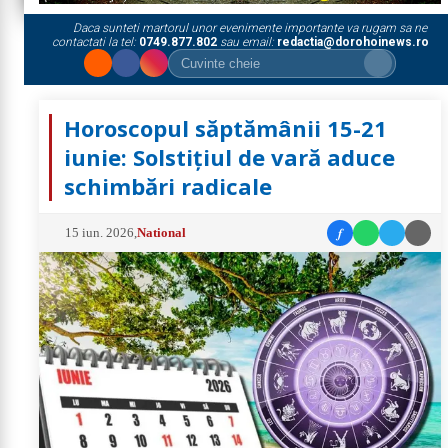
Daca sunteti martorul unor evenimente importante va rugam sa ne
contactati la tel:
0749.877.802
sau email:
redactia@dorohoinews.ro
Horoscopul săptămânii 15-21
iunie: Solstițiul de vară aduce
schimbări radicale
f
15 iun. 2026
,
National