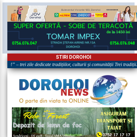
STIRI DOROHOI
e!” – trei zile dedicate tradițiilor, culturii și comunității Trei tradiți