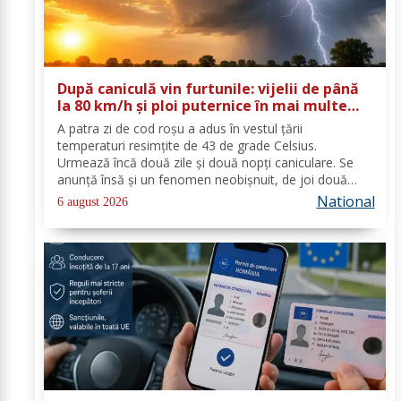
După caniculă vin furtunile: vijelii de până
la 80 km/h și ploi puternice în mai multe
zone
A patra zi de cod roşu a adus în vestul ţării
temperaturi resimţite de 43 de grade Celsius.
Urmează încă două zile şi două nopţi caniculare. Se
anunţă însă şi un fenomen neobişnuit, de joi două
alerte extreme vor fi în vigoare în acelaşi timp în mare
National
6 august 2026
parte din ţară: un cod de caniculă şi unul de...