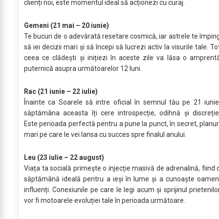
clienți noi, este momentul ideal să acționezi cu curaj.
Gemeni (21 mai – 20 iunie)
Te bucuri de o adevărată resetare cosmică, iar astrele te împin
să iei decizii mari și să începi să lucrezi activ la visurile tale. To
ceea ce clădești și inițiezi în aceste zile va lăsa o amprent
puternică asupra următoarelor 12 luni.
Rac (21 iunie – 22 iulie)
Înainte ca Soarele să intre oficial în semnul tău pe 21 iunie
săptămâna aceasta îți cere introspecție, odihnă și discreție
Este perioada perfectă pentru a pune la punct, în secret, planur
mari pe care le vei lansa cu succes spre finalul anului.
Leu (23 iulie – 22 august)
Viața ta socială primește o injecție masivă de adrenalină, fiind 
săptămână ideală pentru a ieși în lume și a cunoaște oamen
influenți. Conexiunile pe care le legi acum și sprijinul prietenilo
vor fi motoarele evoluției tale în perioada următoare.