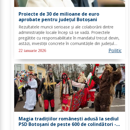
Proiecte de 30 de milioane de euro
aprobate pentru județul Botoșani
Rezultatele muncii serioase și ale colaborării dintre
administrațiile locale încep să se vadă. Proiectele
pregătite cu responsabilitate în mandatul trecut devin,
astăzi, investiții concrete în comunitățile din județul
Botoșani. Acestea vizează modernizarea iluminatului
Politic
22 ianuarie 2026
public, precum și extinderea...
Magia tradițiilor românești adusă la sediul
PSD Botoșani de peste 600 de colindători -
FOTO