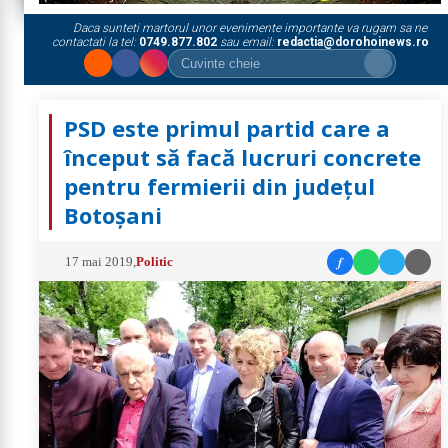
Daca sunteti martorul unor evenimente importante va rugam sa ne
contactati la tel:
0749.877.802
sau email:
redactia@dorohoinews.ro
PSD este primul partid care a
început să facă lucruri concrete
pentru fermierii din județul
Botoșani
f
17 mai 2019
,
Politic