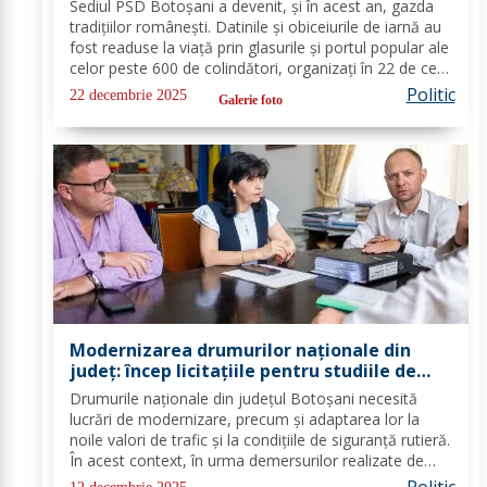
Sediul PSD Botoșani a devenit, și în acest an, gazda
tradițiilor românești. Datinile și obiceiurile de iarnă au
fost readuse la viață prin glasurile și portul popular ale
celor peste 600 de colindători, organizați în 22 de cete
din întreg județul. Îmbrăcați în costume autentice,
Politic
22 decembrie 2025
Galerie foto
specifice...
Modernizarea drumurilor naționale din
județ: încep licitațiile pentru studiile de
fezabilitate
Drumurile naționale din județul Botoșani necesită
lucrări de modernizare, precum și adaptarea lor la
noile valori de trafic și la condițiile de siguranță rutieră.
În acest context, în urma demersurilor realizate de
echipa PSD Botoșani, Direcția Regională de Drumuri