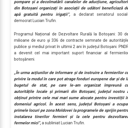
pompare și a decolmatării canalelor de aducțiune, agricultori
din Botoșani organizați în asociații de udători beneficiază d
apă gratuită pentru irigații”,
a declarat senatorul social
democrat Lucian Trufin.
Programul Național de Dezvoltare Rurală la Botoșani: 30 d
milioane de euro și 336 de contracte semnate de autoritățil
publice și mediul privat în ultimii 2 ani în județul Botoșani. PND
a devenit cel mai important suport financiar al fermierilo
botoșăneni.
„În urma acțiunilor de informare și de instruire a fermierilor c
privire la modul în care pot atrage fonduri europene dar și de l
bugetul de stat, pe care le-am organizat împreună c
autoritățile locale și primarii din Botoșani, județul nostru 
obținut printre cele mai mari sume alocate pentru investiții î
domeniul agricol. În acest sens, județul Botoșani a ocupa
primele locuri pe zona Moldovei la programele de sprijin pentr
instalarea tinerilor fermieri și la cele pentru dezvoltare
fermelor mici”,
a subliniat Lucian Trufin.