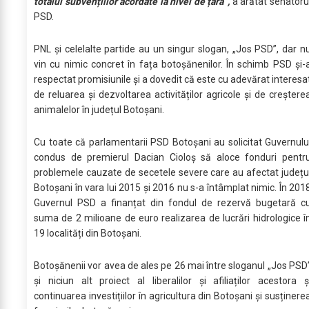
totalul subvențiilor acordate la nivel de țară”,
a arătat senatoru
PSD.
PNL și celelalte partide au un singur slogan, „Jos PSD”, dar n
vin cu nimic concret în fața botoșănenilor. În schimb PSD și-
respectat promisiunile și a dovedit că este cu adevărat interesa
de reluarea și dezvoltarea activităților agricole și de creștere
animalelor în județul Botoșani.
Cu toate că parlamentarii PSD Botoșani au solicitat Guvernulu
condus de premierul Dacian Cioloș să aloce fonduri pentr
problemele cauzate de secetele severe care au afectat județu
Botoșani în vara lui 2015 și 2016 nu s-a întâmplat nimic. În 201
Guvernul PSD a finanțat din fondul de rezervă bugetară c
suma de 2 milioane de euro realizarea de lucrări hidrologice î
19 localități din Botoșani.
Botoșănenii vor avea de ales pe 26 mai între sloganul „Jos PSD
și niciun alt proiect al liberalilor și afiliaților acestora ș
continuarea investițiilor în agricultura din Botoșani și susținere