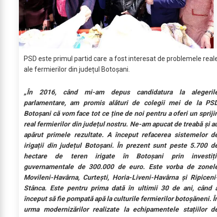
PSD este primul partid care a fost interesat de problemele real
ale fermierilor din județul Botoșani.
„În 2016, când mi-am depus candidatura la alegeril
parlamentare, am promis alături de colegii mei de la PS
Botoșani că vom face tot ce ține de noi pentru a oferi un spriji
real fermierilor din județul nostru. Ne-am apucat de treabă și a
apărut primele rezultate. A început refacerea sistemelor d
irigații din județul Botoșani. În prezent sunt peste 5.700 d
hectare de teren irigate în Botoșani prin investiți
guvernamentale de 300.000 de euro. Este vorba de zonel
Movileni-Havârna, Curtești, Horia-Liveni-Havârna și Ripiceni
Stânca. Este pentru prima dată în ultimii 30 de ani, când 
început să fie pompată apă la culturile fermierilor botoșăneni. Î
urma modernizărilor realizate la echipamentele stațiilor d