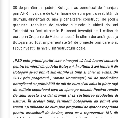
30 de primării din județul Botoșani au beneficiat de finanțar
prin AFIR în valoare de 6,7 milioane de euro pentru reabilitări d
drumuri, alimentări cu apă și canalizare, construcții de școli ș
grădinițe, reabilitări de cămine culturale în ultimii doi ani
Totodată au fost atrase în Botoșani, investiții de 1 milion d
euro prin Grupurile de Acțiune Locală. În ultimii doi ani, în județu
Botoșani au fost implementate 24 de proiecte prin care s-a
făcut investiții la nivelul infrastructurii locale.
„PSD este primul partid care a început să facă lucruri concret
pentru fermierii din județul Botoșani. În ultimii 2 ani femierii di
Botoșani și-au primit subvențiile la timp și chiar în avans. Di
2017 prin programul „Tomate Românești”, 98 de producător
botoșăneni au primit 300 de mii de euro și au adus în pieţe roși
de calitate superioară care au ajuns pe mesele fiecărui român
De anul acesta s-a dat drumul și la susținerea producției d
usturoi. În același timp, fermierii botoșăneni au primit anu
trecut 1,6 milioane de euro prin programul de ajutor excepționa
pentru crescătorii de bovine, ceea ce a reprezentat 16% di