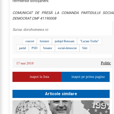
fermierilor botoșăneni.
COMUNICAT DE PRESĂ LA COMANDA PARTIDULUI SOCIA
DEMOCRAT CMF 41190008
Sursa:
dorohoinews.ro
concret
fermieri
judeţul Botosani
"Lucian Trufin"
partid
PSD
Senator
social-democrat
Stiri
Politic
17 mai 2019
inapoi la lista
inapoi pe prima pagina
Articole similare