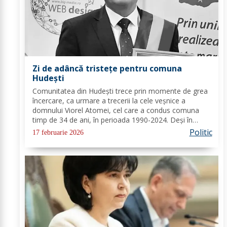
Zi de adâncă tristețe pentru comuna
Hudești
Comunitatea din Hudești trece prin momente de grea
încercare, ca urmare a trecerii la cele veșnice a
domnului Viorel Atomei, cel care a condus comuna
timp de 34 de ani, în perioada 1990-2024. Deși în
ultima perioadă s-a confruntat cu probleme de
Politic
17 februarie 2026
sănătate, vestea dispariției sale a adus multă durere...