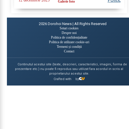
Politic
12 decembrie 2025
Galerie foto
și Poduri Iași a scos la...
2026
Dorohoi News | All Rights Reserved
Setari cookies
Despre noi
Politica de confidențialitate
Politica de utilizare cookie-uri
Termeni și condiții
Contact
Continutul acestui site (texte, descrieri, caracteristici, imagini, forma de
prezentare etc.) nu poate fi reprodus sau utilizat fara acordul in scris al
proprietarului acestui site.
Crafted with
by