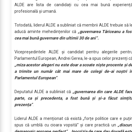
ALDE are lista de candidați cu cea mai bună experienț
profesională și umană.
Totodată, liderul ALDE a subliniat că membrii ALDE trebuie să l
aducă aminte mehedințenilor că
„guvernarea Tăriceanu a fos
cea mai bună guvernare din ultimii 30 de ani”.
Vicepreședintele ALDE și candidat pentru alegerile pentr
Parlamentul European, Andrei Gerea, le-a spus celor prezenți c
„miza acestor alegeri nu este doar a scoate niște procente și d
a trimite un număr cât mai mare de colegi de-ai noștri î
Parlamentul European”
.
Deputatul ALDE a subliniat că
„guvernarea din care ALDE fac
parte, ca și precedenta, a fost bună și și-a făcut simțit
prezența”
.
Liderul ALDE a menționat că există „forțe politice care e puți
spus că umblă cu cioara vopsită” și care practică un
„discur
demagogic aproape perfect”. „Ipocrizia de care dau dovadă est