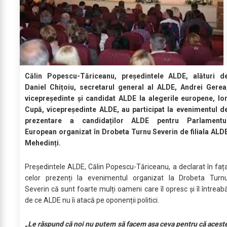
Călin Popescu-Tăriceanu, președintele ALDE, alături d
Daniel Chițoiu, secretarul general al ALDE, Andrei Gerea
vicepreședinte și candidat ALDE la alegerile europene, Io
Cupă, vicepreședinte ALDE, au participat la evenimentul d
prezentare a candidaților ALDE pentru Parlamentu
European organizat în Drobeta Turnu Severin de filiala ALD
Mehedinți.
Președintele ALDE, Călin Popescu-Tăriceanu, a declarat în faț
celor prezenți la evenimentul organizat la Drobeta Turn
Severin că sunt foarte mulți oameni care îl opresc și îl întreab
de ce ALDE nu îi atacă pe oponenții politici.
„Le răspund că noi nu putem să facem așa ceva pentru că acest