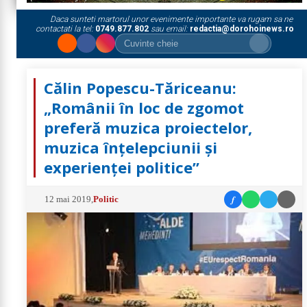
Daca sunteti martorul unor evenimente importante va rugam sa ne
contactati la tel:
0749.877.802
sau email:
redactia@dorohoinews.ro
Călin Popescu-Tăriceanu:
„Românii în loc de zgomot
preferă muzica proiectelor,
muzica înțelepciunii și
experienței politice”
f
12 mai 2019
,
Politic