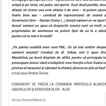
uriașă și pe mine, cel puțin, mă sperie. Sunt două partide, dou
alianțe să zicem: una este alianța 2 de zero – le putem spun
foarte bine așa – condusă de reprezentanți de seamă a
Guvernului Zero – Dacian Cioloș (…) Acești oameni ce ne spun
Acești oameni ne spun că drepturile omului sunt un moft, c
proprietatea de asemenea ne putem lipsi de ea la o adică
pentru că nu mai e la modă”
.
„Pe partea cealaltă aven noul PNL. Ce să mai vorbim despr
oamenii aceștia? Conduși de dl. Orban, unii îi spun Sic
Mandolină, pe bună dreptate de altfel, pentru că principala lu
preocupare atunci când a îndeplinit vreo funcție a fost fixatul c
privirea al tavanului și cântatul la chitară, altceva nu știa să facă”
a mai spus Andrei Gerea.
COMUNICAT DE PRESĂ LA COMANDA PARTIDULUI ALIANȚ
LIBERALILOR ȘI DEMOCRAȚILOR - ALDE
Sursa:
DorohoiNews.ro