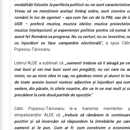
modalități folosite la periferia politicii nu ne sunt caracteristice
Vreau să ne menținem același limbaj sobru, sunt convins c
românii în loc de zgomot – așa cum fac cei de la PNL sau de l
USR – preferă muzica, muzica ideilor, muzica proiectelor
muzica înțelepciunii și experienței politice pentru că numai î
acest fel România va progresa. Nu cu certuri, nu cu invective, n
cu înjurături se face campanbie electiorală”,
a spus Căli
Popescu-Tăriceanu.
Liderul ALDE a subliniat că
„oamenii trebuie să îi aleagă pe ce
mai buni și cei mai buni sunt cei pregătiți, nu cei care nu a
nimic, nu au nicio idee în cap, nu gândesc nimic și atunci în lo
de toate aceste lucruri rostesc adjective și înjurături așa cu
vedem, din păcate, în zilele noastre, din ce în ce mai mult și c
precădere la cele două partide de opoziție”
.
Călin Popescu-Tăriceanu le-a transmis membrilor ș
simpatizanților ALDE că
„trebuie să rămânem în continuar
pozitivi și să încercăm să răspundem la întrebările pe car
oamenii și le pun. Cum ar fi: cum construim o economi