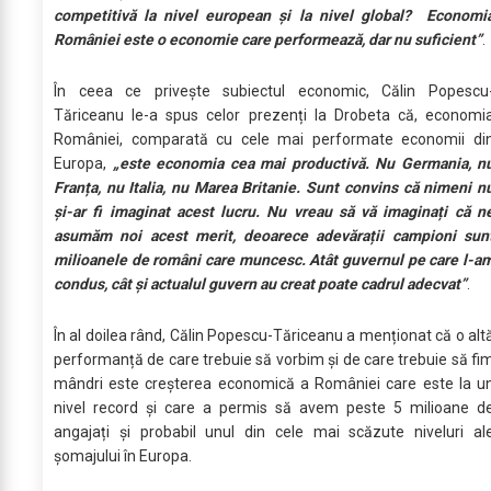
competitivă la nivel european și la nivel global? Economi
României este o economie care performează, dar nu suficient”
.
În ceea ce privește subiectul economic, Călin Popescu
Tăriceanu le-a spus celor prezenți la Drobeta că, economi
României, comparată cu cele mai performate economii di
Europa,
„este economia cea mai productivă. Nu Germania, n
Franța, nu Italia, nu Marea Britanie. Sunt convins că nimeni n
și-ar fi imaginat acest lucru. Nu vreau să vă imaginați că n
asumăm noi acest merit, deoarece adevărații campioni sun
milioanele de români care muncesc. Atât guvernul pe care l-a
condus, cât și actualul guvern au creat poate cadrul adecvat”
.
În al doilea rând, Călin Popescu-Tăriceanu a menționat că o alt
performanță de care trebuie să vorbim și de care trebuie să fi
mândri este creșterea economică a României care este la u
nivel record și care a permis să avem peste 5 milioane d
angajați și probabil unul din cele mai scăzute niveluri al
șomajului în Europa.