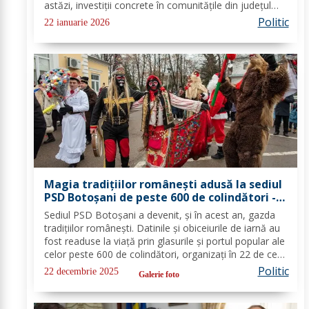
astăzi, investiții concrete în comunitățile din județul
Botoșani. Acestea vizează modernizarea iluminatului
Politic
22 ianuarie 2026
public, precum și extinderea...
Magia tradițiilor românești adusă la sediul
PSD Botoșani de peste 600 de colindători -
FOTO
Sediul PSD Botoșani a devenit, și în acest an, gazda
tradițiilor românești. Datinile și obiceiurile de iarnă au
fost readuse la viață prin glasurile și portul popular ale
celor peste 600 de colindători, organizați în 22 de cete
din întreg județul. Îmbrăcați în costume autentice,
Politic
22 decembrie 2025
Galerie foto
specifice...