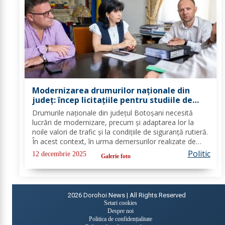
Modernizarea drumurilor naționale din
județ: încep licitațiile pentru studiile de
fezabilitate
Drumurile naționale din județul Botoșani necesită
lucrări de modernizare, precum și adaptarea lor la
noile valori de trafic și la condițiile de siguranță rutieră.
În acest context, în urma demersurilor realizate de
echipa PSD Botoșani, Direcția Regională de Drumuri
Politic
12 decembrie 2025
Galerie foto
și Poduri Iași a scos la...
2026
Dorohoi News | All Rights Reserved
Setari cookies
Despre noi
Politica de confidențialitate