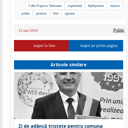
Calin Popescu Tariceanu
experiență
înţelepciune
muzica
politic
proiecte
Stiri
zgomot
Politic
12 mai 2019
inapoi la lista
inapoi pe prima pagina
Articole similare
Zi de adâncă tristețe pentru comuna