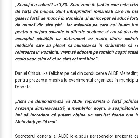
„Șomajul a coborât la 3,8%. Sunt zone în țară în care este criz
de forță de muncă. Sunt întreprinderi românești care nu ma
găsesc forță de muncă în România și au început să aducă forț
de muncă din alte țări. iar măsurile pe care noi le-am lua
pentru a majora salariile în diferite sectoare și am să dau aic
exemplul sănătății au determinat ca multe dintre cadrel
medicale care au plecat să muncească în străinătate să s
reîntoarcă în România. Vrem să aducem pe românii noștri acasă
acolo unde știm că ei se simt cel mai bine”.
Daniel Chițoiu i-a felicitat pe cei din conducerea ALDE Mehedinț
pentru prezența masivă la evenimentul organizat în municipiu
Drobeta.
„Asta ne demonstrează că ALDE reprezintă o forță politică
Prezența dumneavoastră, a membrilor noștri, a susținătorilor
îmi dă încredere că putem obține un rezultat foarte bun î
Mehedinți pe 26 mai”.
Secretarul general al ALDE le-a spus persoanelor prezente c