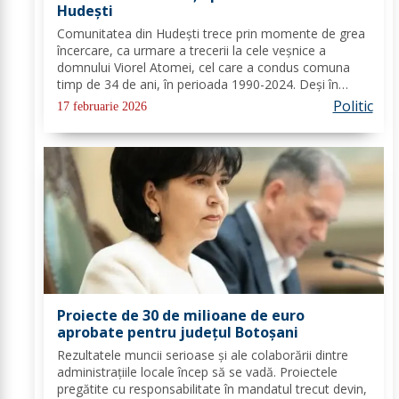
Hudești
Comunitatea din Hudești trece prin momente de grea
încercare, ca urmare a trecerii la cele veșnice a
domnului Viorel Atomei, cel care a condus comuna
timp de 34 de ani, în perioada 1990-2024. Deși în
ultima perioadă s-a confruntat cu probleme de
Politic
17 februarie 2026
sănătate, vestea dispariției sale a adus multă durere...
Proiecte de 30 de milioane de euro
aprobate pentru județul Botoșani
Rezultatele muncii serioase și ale colaborării dintre
administrațiile locale încep să se vadă. Proiectele
pregătite cu responsabilitate în mandatul trecut devin,