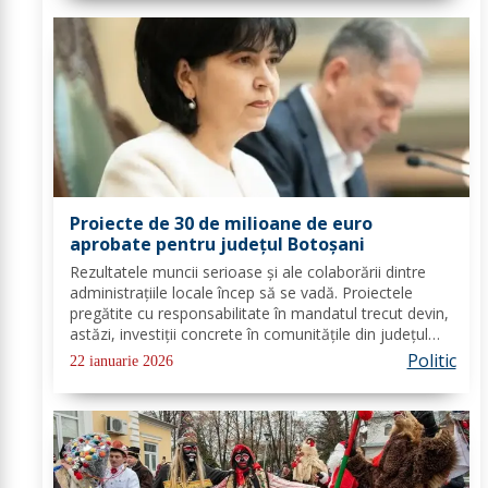
Proiecte de 30 de milioane de euro
aprobate pentru județul Botoșani
Rezultatele muncii serioase și ale colaborării dintre
administrațiile locale încep să se vadă. Proiectele
pregătite cu responsabilitate în mandatul trecut devin,
astăzi, investiții concrete în comunitățile din județul
Botoșani. Acestea vizează modernizarea iluminatului
Politic
22 ianuarie 2026
public, precum și extinderea...