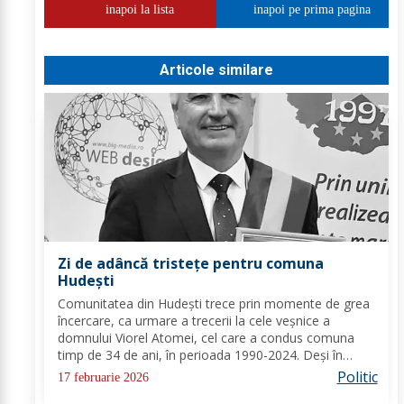
inapoi la lista
inapoi pe prima pagina
Articole similare
Zi de adâncă tristețe pentru comuna
Hudești
Comunitatea din Hudești trece prin momente de grea
încercare, ca urmare a trecerii la cele veșnice a
domnului Viorel Atomei, cel care a condus comuna
timp de 34 de ani, în perioada 1990-2024. Deși în
ultima perioadă s-a confruntat cu probleme de
Politic
17 februarie 2026
sănătate, vestea dispariției sale a adus multă durere...