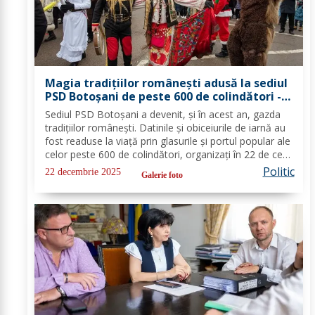
Magia tradițiilor românești adusă la sediul
PSD Botoșani de peste 600 de colindători -
FOTO
Sediul PSD Botoșani a devenit, și în acest an, gazda
tradițiilor românești. Datinile și obiceiurile de iarnă au
fost readuse la viață prin glasurile și portul popular ale
celor peste 600 de colindători, organizați în 22 de cete
din întreg județul. Îmbrăcați în costume autentice,
Politic
22 decembrie 2025
Galerie foto
specifice...