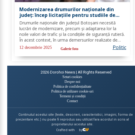
Modernizarea drumurilor naționale din
județ: încep licitațiile pentru studiile de
fezabilitate
Drumurile naționale din județul Botoșani necesită
lucrări de modernizare, precum și adaptarea lor la
noile valori de trafic și la condițiile de siguranță rutieră.
În acest context, în urma demersurilor realizate de
echipa PSD Botoșani, Direcția Regională de Drumuri
Politic
12 decembrie 2025
Galerie foto
și Poduri Iași a scos la...
2026
Dorohoi News | All Rights Reserved
Setari cookies
Despre noi
Politica de confidențialitate
Politica de utilizare cookie-uri
Termeni și condiții
Contact
Continutul acestui site (texte, descrieri, caracteristici, imagini, forma de
prezentare etc.) nu poate fi reprodus sau utilizat fara acordul in scris al
proprietarului acestui site.
Crafted with
by