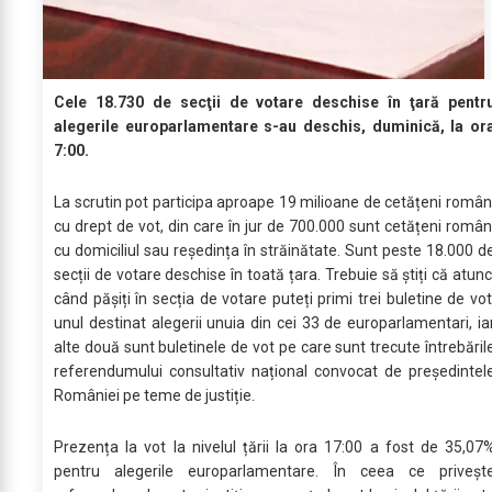
Cele 18.730 de secţii de votare deschise în ţară pentr
alegerile europarlamentare s-au deschis, duminică, la or
7:00.
La scrutin pot participa aproape 19 milioane de cetățeni român
cu drept de vot, din care în jur de 700.000 sunt cetățeni român
cu domiciliul sau reședința în străinătate. Sunt peste 18.000 d
secții de votare deschise în toată țara. Trebuie să știți că atunc
când pășiți în secția de votare puteți primi trei buletine de vot
unul destinat alegerii unuia din cei 33 de europarlamentari, ia
alte două sunt buletinele de vot pe care sunt trecute întrebăril
referendumului consultativ național convocat de președintel
României pe teme de justiție.
Prezența la vot la nivelul țării la ora 17:00 a fost de 35,07
pentru alegerile europarlamentare. În ceea ce priveșt