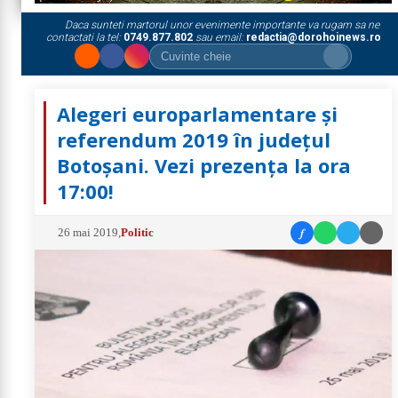
Daca sunteti martorul unor evenimente importante va rugam sa ne
contactati la tel:
0749.877.802
sau email:
redactia@dorohoinews.ro
Alegeri europarlamentare și
referendum 2019 în județul
Botoșani. Vezi prezența la ora
17:00!
f
26 mai 2019
,
Politic