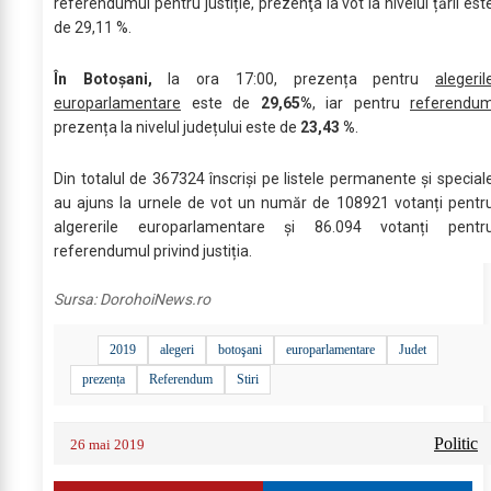
referendumul pentru justiție, prezenţa la vot la nivelul țării est
de 29,11 %.
În Botoșani,
la ora 17:00, prezența pentru
alegeril
europarlamentare
este de
29,65%
, iar pentru
referendu
prezența la nivelul județului este de
23,43 %
.
Din totalul de 367324 înscriși pe listele permanente și special
au ajuns la urnele de vot un număr de 108921 votanți pentr
algererile europarlamentare și 86.094 votanți pentr
referendumul privind justiția.
Sursa:
DorohoiNews.ro
2019
alegeri
botoşani
europarlamentare
Judet
prezența
Referendum
Stiri
Politic
26 mai 2019