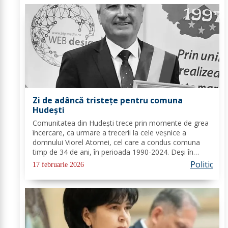
Zi de adâncă tristețe pentru comuna
Hudești
Comunitatea din Hudești trece prin momente de grea
încercare, ca urmare a trecerii la cele veșnice a
domnului Viorel Atomei, cel care a condus comuna
timp de 34 de ani, în perioada 1990-2024. Deși în
ultima perioadă s-a confruntat cu probleme de
Politic
17 februarie 2026
sănătate, vestea dispariției sale a adus multă durere...