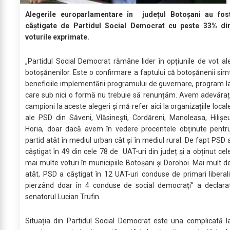
Alegerile europarlamentare în județul Botoșani au fos
câștigate de Partidul Social Democrat cu peste 33% di
voturile exprimate.
„Partidul Social Democrat rămâne lider în opțiunile de vot al
botoșănenilor. Este o confirmare a faptului că botoșănenii sim
beneficiile implementării programului de guvernare, program l
care sub nici o formă nu trebuie să renunțăm. Avem adevăraț
campioni la aceste alegeri și mă refer aici la organizațiile local
ale PSD din Săveni, Vlăsinești, Cordăreni, Manoleasa, Hilișe
Horia, doar dacă avem în vedere procentele obținute pentr
partid atât în mediul urban cât și în mediul rural. De fapt PSD 
câștigat în 49 din cele 78 de UAT-uri din județ și a obținut cel
mai multe voturi în municipiile Botoșani și Dorohoi. Mai mult d
atât, PSD a câștigat în 12 UAT-uri conduse de primari liberali
pierzând doar în 4 conduse de social democrați” a declara
senatorul Lucian Trufin.
Situația din Partidul Social Democrat este una complicată l