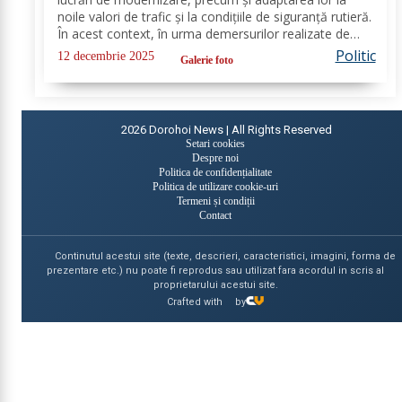
noile valori de trafic și la condițiile de siguranță rutieră.
În acest context, în urma demersurilor realizate de
echipa PSD Botoșani, Direcția Regională de Drumuri
Politic
12 decembrie 2025
Galerie foto
și Poduri Iași a scos la...
2026
Dorohoi News | All Rights Reserved
Setari cookies
Despre noi
Politica de confidențialitate
Politica de utilizare cookie-uri
Termeni și condiții
Contact
Continutul acestui site (texte, descrieri, caracteristici, imagini, forma de
prezentare etc.) nu poate fi reprodus sau utilizat fara acordul in scris al
proprietarului acestui site.
Crafted with
by