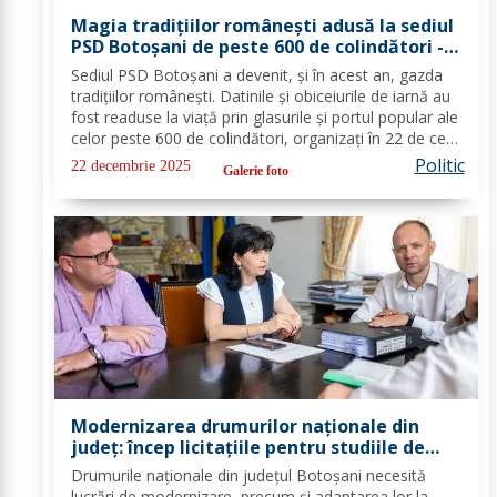
Magia tradițiilor românești adusă la sediul
PSD Botoșani de peste 600 de colindători -
FOTO
Sediul PSD Botoșani a devenit, și în acest an, gazda
tradițiilor românești. Datinile și obiceiurile de iarnă au
fost readuse la viață prin glasurile și portul popular ale
celor peste 600 de colindători, organizați în 22 de cete
din întreg județul. Îmbrăcați în costume autentice,
Politic
22 decembrie 2025
Galerie foto
specifice...
Modernizarea drumurilor naționale din
județ: încep licitațiile pentru studiile de
fezabilitate
Drumurile naționale din județul Botoșani necesită
lucrări de modernizare, precum și adaptarea lor la