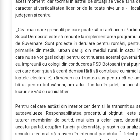
acest moment, dar tocmai în astfel de situații se vede tăria d
caracter și verticalitatea liderilor de la toate nivelurile - local
județean și central.
„Cea mai mare greșeală pe care poate să o facă acum Partidu
Social Democrat este să renunțe la implementarea programulu
de Guvernare. Sunt proiecte în derulare pentru români, pentr
primăriile din mediul urban dar și din mediul rural. În cazul î
care nu se vor găsi soluții pentru continuarea acestei guvernări
eu, împreună cu colegii din conducerea PSD Botoșani (mai puți
cei care doar știu să ceară demisii fără să contribuie cu nimic l
luptele electorale), rămânem cu fruntea sus pentru că ne-a
bătut pentru botoșăneni, am adus fonduri în județ iar acest
lucruri se văd cu ochiul liber.
Pentru cei care astăzi din interior cer demisii le transmit să s
autoevalueze. Responsabilitatea procentului obținut este 
tuturor membrilor de partid, mai ales a celor care, datorit
acestui partid, ocupăm funcții și demnități, și susțin ca analiz
scorului electoral să o avem în interiorul partidului. Îi felicit p