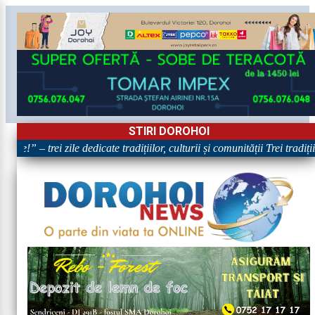
STIRI DOROHOI
re!” – trei zile dedicate tradițiilor, culturii și comunității Trei tradiț