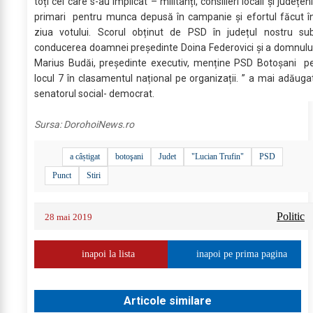
toți cei care s-au implicat – militanți, consilieri locali și județeni
primari pentru munca depusă în campanie și efortul făcut î
ziua votului. Scorul obținut de PSD în județul nostru su
conducerea doamnei președinte Doina Federovici și a domnulu
Marius Budăi, președinte executiv, menține PSD Botoșani p
locul 7 în clasamentul național pe organizații. ” a mai adăuga
senatorul social- democrat.
Sursa:
DorohoiNews.ro
a câștigat
botoşani
Judet
"Lucian Trufin"
PSD
Punct
Stiri
Politic
28 mai 2019
inapoi la lista
inapoi pe prima pagina
Articole similare