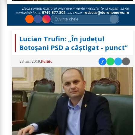
Daca sunteti martorul unor evenimente importante va rugam sa ne
contactati la tel:
0749.877.802
sau email:
redactia@dorohoinews.ro
Lucian Trufin: „În județul
Botoșani PSD a câștigat - punct”
f
28 mai 2019
,
Politic