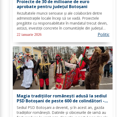
Proiecte de 30 de milioane de euro
aprobate pentru județul Botoșani
Rezultatele muncii serioase și ale colaborării dintre
administrațiile locale încep să se vadă. Proiectele
pregătite cu responsabilitate în mandatul trecut devin,
astăzi, investiții concrete în comunitățile din județul
Botoșani. Acestea vizează modernizarea iluminatului
Politic
22 ianuarie 2026
public, precum și extinderea...
Magia tradițiilor românești adusă la sediul
PSD Botoșani de peste 600 de colindători -
FOTO
Sediul PSD Botoșani a devenit, și în acest an, gazda
tradițiilor românești. Datinile și obiceiurile de iarnă au