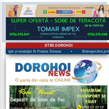
STIRI DOROHOI
nergie și nostalgie în Poiana Teioasa
•
Retrospectiva primei