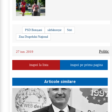
+
4
PSD Botoșani
sărbătorește
Stiri
Ziua Drapelului Naţional
Politic
27 iun. 2019
inapoi la lista
inapoi pe prima pagina
Articole similare