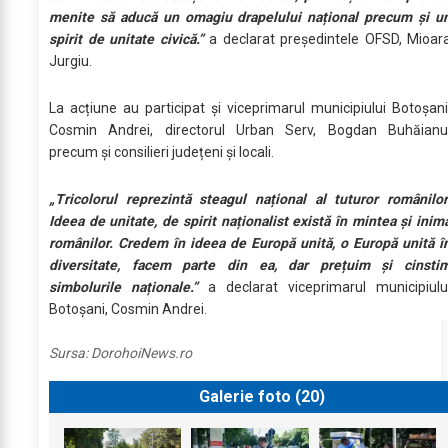
menite să aducă un omagiu drapelului național precum și u
spirit de unitate civică.”
a declarat președintele OFSD, Mioar
Jurgiu.
La acțiune au participat și viceprimarul municipiului Botoșani
Cosmin Andrei, directorul Urban Serv, Bogdan Buhăianu
precum și consilieri județeni și locali.
„Tricolorul reprezintă steagul național al tuturor românilor
Ideea de unitate, de spirit naționalist există în mintea și inim
românilor. Credem în ideea de Europă unită, o Europă unită î
diversitate, facem parte din ea, dar prețuim și cinsti
simbolurile naționale.”
a declarat viceprimarul municipiulu
Botoșani, Cosmin Andrei.
Sursa:
DorohoiNews.ro
Galerie foto (
20
)