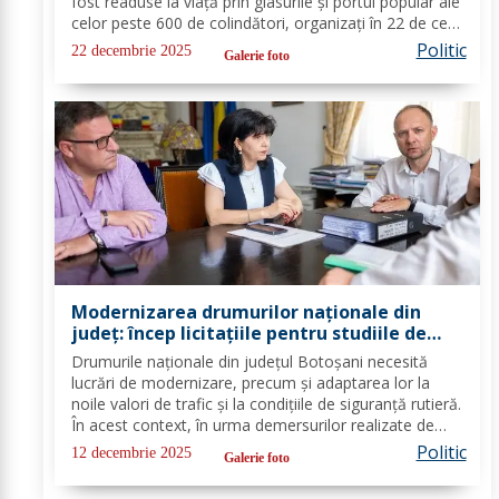
fost readuse la viață prin glasurile și portul popular ale
celor peste 600 de colindători, organizați în 22 de cete
din întreg județul. Îmbrăcați în costume autentice,
Politic
22 decembrie 2025
Galerie foto
specifice...
Modernizarea drumurilor naționale din
județ: încep licitațiile pentru studiile de
fezabilitate
Drumurile naționale din județul Botoșani necesită
lucrări de modernizare, precum și adaptarea lor la
noile valori de trafic și la condițiile de siguranță rutieră.
În acest context, în urma demersurilor realizate de
echipa PSD Botoșani, Direcția Regională de Drumuri
Politic
12 decembrie 2025
Galerie foto
și Poduri Iași a scos la...