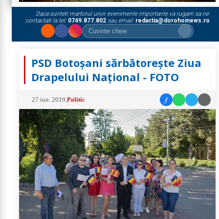
Daca sunteti martorul unor evenimente importante va rugam sa ne
contactati la tel:
0749.877.802
sau email:
redactia@dorohoinews.ro
PSD Botoșani sărbătorește Ziua
Drapelului Național - FOTO
f
27 iun. 2019
,
Politic