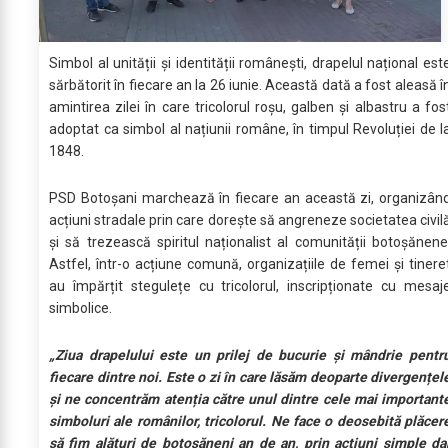
Simbol al unității și identității românești, drapelul național est
sărbătorit în fiecare an la 26 iunie. Această dată a fost aleasă î
amintirea zilei în care tricolorul roșu, galben și albastru a fos
adoptat ca simbol al națiunii române, în timpul Revoluției de l
1848.
PSD Botoșani marchează în fiecare an această zi, organizân
acțiuni stradale prin care dorește să angreneze societatea civil
și să trezească spiritul naționalist al comunității botoșănene
Astfel, într-o acțiune comună, organizațiile de femei și tinere
au împărțit stegulețe cu tricolorul, inscripționate cu mesaj
simbolice.
„Ziua drapelului este un prilej de bucurie și mândrie pentr
fiecare dintre noi. Este o zi în care lăsăm deoparte divergențel
și ne concentrăm atenția către unul dintre cele mai important
simboluri ale românilor, tricolorul. Ne face o deosebită plăcer
să fim alături de botoșăneni an de an, prin acțiuni simple da