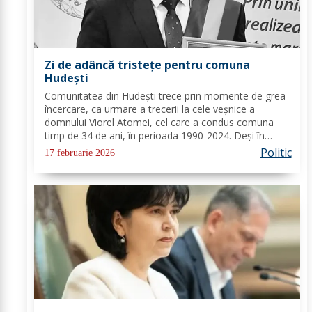
Zi de adâncă tristețe pentru comuna
Hudești
Comunitatea din Hudești trece prin momente de grea
încercare, ca urmare a trecerii la cele veșnice a
domnului Viorel Atomei, cel care a condus comuna
timp de 34 de ani, în perioada 1990-2024. Deși în
ultima perioadă s-a confruntat cu probleme de
Politic
17 februarie 2026
sănătate, vestea dispariției sale a adus multă durere...