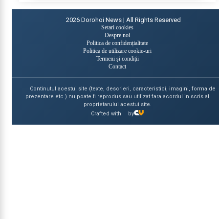
2026
Dorohoi News | All Rights Reserved
Setari cookies
Despre noi
Politica de confidențialitate
Politica de utilizare cookie-uri
Termeni și condiții
Contact
Continutul acestui site (texte, descrieri, caracteristici, imagini, forma de
prezentare etc.) nu poate fi reprodus sau utilizat fara acordul in scris al
proprietarului acestui site.
Crafted with
by