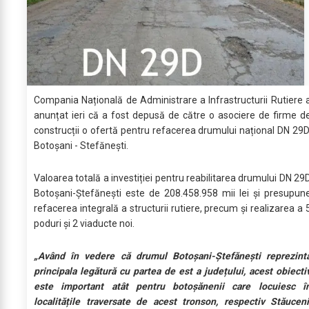
Compania Națională de Administrare a Infrastructurii Rutiere 
anunțat ieri că a fost depusă de către o asociere de firme d
construcții o ofertă pentru refacerea drumului național DN 29D
Botoșani - Stefănești.
Valoarea totală a investiției pentru reabilitarea drumului DN 29
Botoșani-Ștefănești este de 208.458.958 mii lei și presupun
refacerea integrală a structurii rutiere, precum și realizarea a 
poduri și 2 viaducte noi.
„Având în vedere că drumul Botoșani-Ștefănești reprezint
principala legătură cu partea de est a județului, acest obiecti
este important atât pentru botoșănenii care locuiesc î
localitățile traversate de acest tronson, respectiv Stăuceni