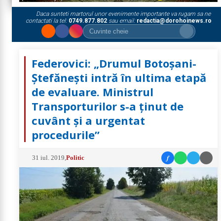
Daca sunteti martorul unor evenimente importante va rugam sa ne
contactati la tel:
0749.877.802
sau email:
redactia@dorohoinews.ro
Federovici: „Drumul Botoșani-
Ștefănești intră în ultima etapă
de evaluare. Ministrul
Transporturilor s-a ținut de
cuvânt și a urgentat
procedurile”
f
31 iul. 2019
,
Politic