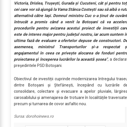
Victoria, Drislea, Trușești, Gurada și Cucuteni, cât și pentru toț
cei care vor să ajungă la Vama Stânca Costești sau să aibă o rut
alternativă către Iași. Domnul ministru Cuc s-a ținut de cuvânt
întrucât a promis când a venit la Botoșani că va acceler
procedurile pentru avizarea acestui proiect de investiții car
este de interes major pentru județul nostru, iar acum suntem î
ultima fază de evaluare a ofertelor depuse de constructori. D
asemenea, ministrul Transporturilor și-a respectat ș
angajamentul în ceea ce privește alocarea de fonduri pentr
proiectarea şi începerea lucrărilor la această șosea”
, a declara
președintele PSD Botoșani.
Obiectivul de investiții cuprinde modernizarea întregului trase
dintre Botoșani și Ștefănești, începând cu lucrările d
consolidare, colectare și evacuare a apelor pluviale, lărgire
carosabilului și amenajarea de trotuare în localitățile traversate
precum și turnarea de covor asfaltic nou.
Sursa:
dorohoinews.ro