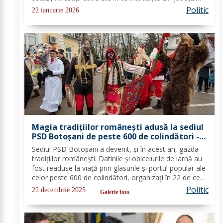
Botoșani. Acestea vizează modernizarea iluminatului
Politic
22 ianuarie 2026
public, precum și extinderea...
Magia tradițiilor românești adusă la sediul
PSD Botoșani de peste 600 de colindători -
FOTO
Sediul PSD Botoșani a devenit, și în acest an, gazda
tradițiilor românești. Datinile și obiceiurile de iarnă au
fost readuse la viață prin glasurile și portul popular ale
celor peste 600 de colindători, organizați în 22 de cete
din întreg județul. Îmbrăcați în costume autentice,
Politic
22 decembrie 2025
Galerie foto
specifice...