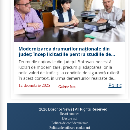
Modernizarea drumurilor naționale din
județ: încep licitațiile pentru studiile de
fezabilitate
Drumurile naționale din județul Botoșani necesită
lucrări de modernizare, precum și adaptarea lor la
noile valori de trafic și la condițiile de siguranță rutieră.
În acest context, în urma demersurilor realizate de
echipa PSD Botoșani, Direcția Regională de Drumuri
Politic
12 decembrie 2025
Galerie foto
și Poduri Iași a scos la...
2026
Dorohoi News | All Rights Reserved
Setari cookies
Despre noi
Politica de confidențialitate
Politica de utilizare cookie-uri