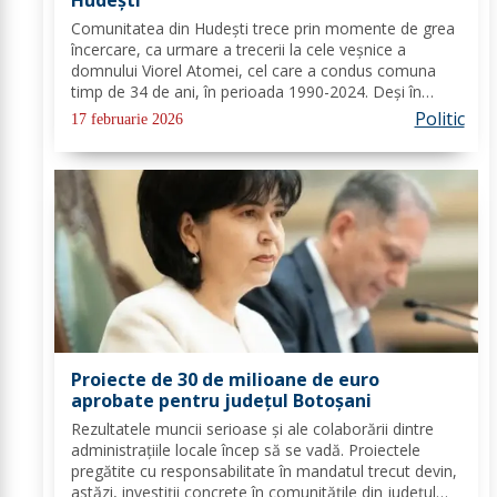
Hudești
Comunitatea din Hudești trece prin momente de grea
încercare, ca urmare a trecerii la cele veșnice a
domnului Viorel Atomei, cel care a condus comuna
timp de 34 de ani, în perioada 1990-2024. Deși în
ultima perioadă s-a confruntat cu probleme de
Politic
17 februarie 2026
sănătate, vestea dispariției sale a adus multă durere...
Proiecte de 30 de milioane de euro
aprobate pentru județul Botoșani
Rezultatele muncii serioase și ale colaborării dintre
administrațiile locale încep să se vadă. Proiectele
pregătite cu responsabilitate în mandatul trecut devin,
astăzi, investiții concrete în comunitățile din județul