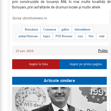
prin construcțiile de locuințe ANL în mai multe localități di
Botoșani, prin asfaltările de drumuri locale și multe altele.
Sursa:
dorohoinews.ro
Botoșăneni
Comunicat
galben
îmbunătățește
judeţul Botosani
logica
PSD Botoșani
roșu
Stiri
viață
Politic
25 nov. 2019
inapoi la lista
inapoi pe prima pagina
Articole similare