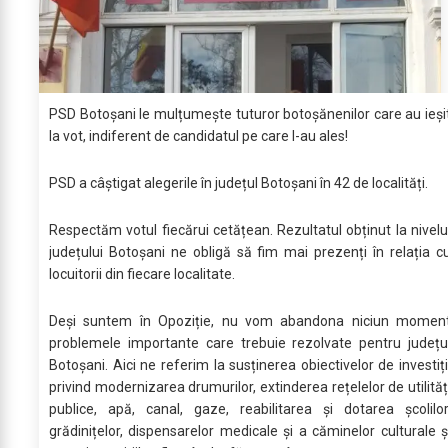
PSD Botoșani le mulțumește tuturor botoșănenilor care au ieși
la vot, indiferent de candidatul pe care l-au ales!
PSD a câștigat alegerile în județul Botoșani în 42 de localități.
Respectăm votul fiecărui cetățean. Rezultatul obținut la nivelu
județului Botoșani ne obligă să fim mai prezenți în relația c
locuitorii din fiecare localitate.
Deși suntem în Opoziție, nu vom abandona niciun momen
problemele importante care trebuie rezolvate pentru județu
Botoșani. Aici ne referim la susținerea obiectivelor de investiți
privind modernizarea drumurilor, extinderea rețelelor de utilităț
publice, apă, canal, gaze, reabilitarea și dotarea școlilor
grădinițelor, dispensarelor medicale și a căminelor culturale ș