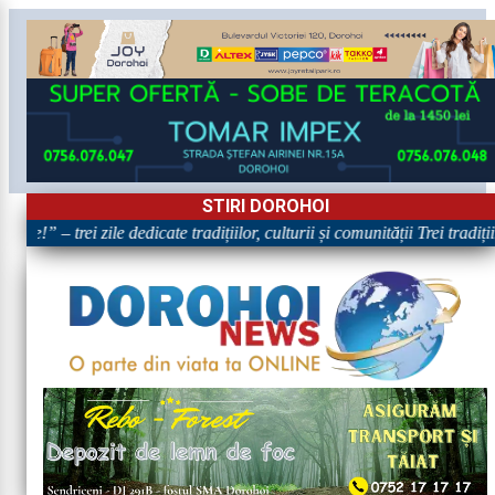
STIRI DOROHOI
re!” – trei zile dedicate tradițiilor, culturii și comunității Trei tradiț