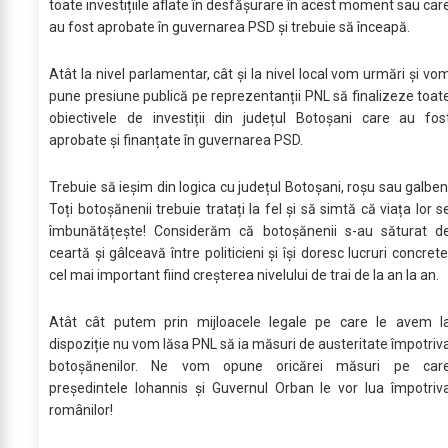
toate investițiile aflate în desfășurare în acest moment sau car
au fost aprobate în guvernarea PSD și trebuie să înceapă.
Atât la nivel parlamentar, cât și la nivel local vom urmări și vo
pune presiune publică pe reprezentanții PNL să finalizeze toat
obiectivele de investiții din județul Botoșani care au fos
aprobate și finanțate în guvernarea PSD.
Trebuie să ieșim din logica cu județul Botoșani, roșu sau galben
Toți botoșănenii trebuie tratați la fel și să simtă că viața lor s
îmbunătățește! Considerăm că botoșănenii s-au săturat d
ceartă și gâlceavă între politicieni și își doresc lucruri concrete
cel mai important fiind creșterea nivelului de trai de la an la an.
Atât cât putem prin mijloacele legale pe care le avem l
dispoziție nu vom lăsa PNL să ia măsuri de austeritate împotriv
botoșănenilor. Ne vom opune oricărei măsuri pe car
președintele Iohannis și Guvernul Orban le vor lua împotriv
românilor!