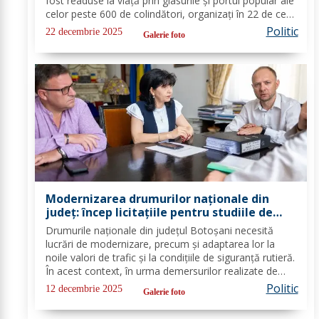
fost readuse la viață prin glasurile și portul popular ale
celor peste 600 de colindători, organizați în 22 de cete
din întreg județul. Îmbrăcați în costume autentice,
Politic
22 decembrie 2025
Galerie foto
specifice...
Modernizarea drumurilor naționale din
județ: încep licitațiile pentru studiile de
fezabilitate
Drumurile naționale din județul Botoșani necesită
lucrări de modernizare, precum și adaptarea lor la
noile valori de trafic și la condițiile de siguranță rutieră.
În acest context, în urma demersurilor realizate de
echipa PSD Botoșani, Direcția Regională de Drumuri
Politic
12 decembrie 2025
Galerie foto
și Poduri Iași a scos la...