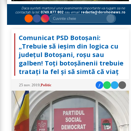
Daca sunteti martorul unor evenimente importante va rugam sa ne
contactati la tel:
0749.877.802
sau email:
redactia@dorohoinews.ro
Comunicat PSD Botoșani:
„Trebuie să ieșim din logica cu
județul Botoșani, roșu sau
galben! Toți botoșănenii trebuie
tratați la fel și să simtă că viaț
f
25 nov. 2019
,
Politic