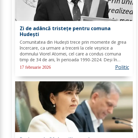
Zi de adâncă tristețe pentru comuna
Hudești
Comunitatea din Hudești trece prin momente de grea
încercare, ca urmare a trecerii la cele veșnice a
domnului Viorel Atomei, cel care a condus comuna
timp de 34 de ani, în perioada 1990-2024. Deși în
ultima perioadă s-a confruntat cu probleme de
Politic
17 februarie 2026
sănătate, vestea dispariției sale a adus multă durere...