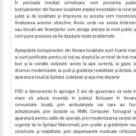
În perioada imediat următoare vom prezenta publi
botoșănenilor din fiecare localitate stadiul investițiilor la nivel d
județ și de localitate și împreună cu aceștia vom monitoriz
finalizarea acestor obiective. Acolo unde vor exista întârzier
sau blocări ale finanțărilor vom atrage atenția la nivel public ș
vom pune presiune să fie depășite toate problemele.
Așteptările botoșănenilor din fiecare localitate sunt foarte mar
și sunt justificate pentru că toți au dreptul la un nivel de trai ma
bun și la condiții civilizate: acces la apă curentă, la gaze, l
drumuri modernizate, la școli și grădinițe reabilitate și dotate, l
aparatură nouă la Spitalul Județean și așa mai departe.
PSD a demonstrat în aproape 3 ani de guvernare că este î
stare să aducă investiții în județul Botoșani în fiecar
comunitate locală, prin ambulanțele noi care au fos
achiziționate, prin dotările cu RMN, Computer Tomograf ș
aparatură pentru sălile de operații, prin modernizarea secției d
urgență de la Spitalul Mavromati, prin școlile și grădinițele no
construite și reabilitate, prin dispensarele medicale refăcute