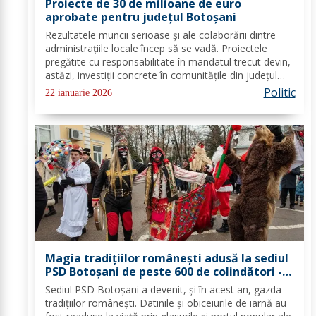
Proiecte de 30 de milioane de euro
aprobate pentru județul Botoșani
Rezultatele muncii serioase și ale colaborării dintre
administrațiile locale încep să se vadă. Proiectele
pregătite cu responsabilitate în mandatul trecut devin,
astăzi, investiții concrete în comunitățile din județul
Botoșani. Acestea vizează modernizarea iluminatului
Politic
22 ianuarie 2026
public, precum și extinderea...
Magia tradițiilor românești adusă la sediul
PSD Botoșani de peste 600 de colindători -
FOTO
Sediul PSD Botoșani a devenit, și în acest an, gazda
tradițiilor românești. Datinile și obiceiurile de iarnă au