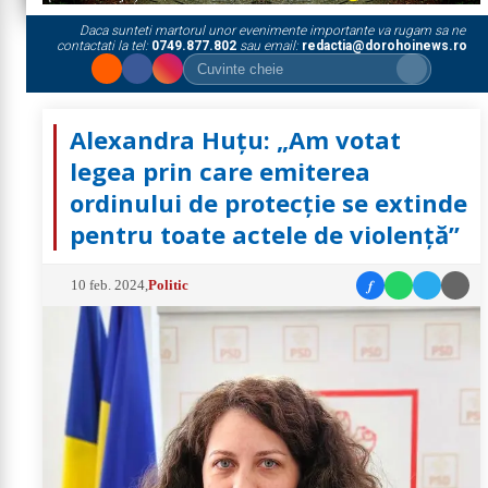
Daca sunteti martorul unor evenimente importante va rugam sa ne
contactati la tel:
0749.877.802
sau email:
redactia@dorohoinews.ro
Alexandra Huțu: „Am votat
legea prin care emiterea
ordinului de protecție se extinde
pentru toate actele de violență”
f
10 feb. 2024
,
Politic