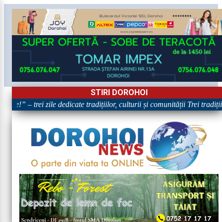
STIRI DOROHOI
e!” – trei zile dedicate tradițiilor, culturii și comunității Trei tradiț