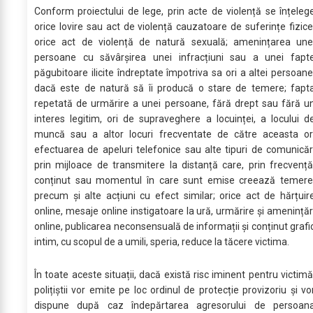
Conform proiectului de lege, prin acte de violență se înțeleg
orice lovire sau act de violență cauzatoare de suferințe fizice
orice act de violență de natură sexuală; amenințarea une
persoane cu săvârșirea unei infracțiuni sau a unei fapt
păgubitoare ilicite îndreptate împotriva sa ori a altei persoane
dacă este de natură să îi producă o stare de temere; fapt
repetată de urmărire a unei persoane, fără drept sau fără u
interes legitim, ori de supraveghere a locuinței, a locului d
muncă sau a altor locuri frecventate de către aceasta or
efectuarea de apeluri telefonice sau alte tipuri de comunicăr
prin mijloace de transmitere la distanță care, prin frecvență
conținut sau momentul în care sunt emise creează temere
precum și alte acțiuni cu efect similar; orice act de hărțuir
online, mesaje online instigatoare la ură, urmărire și amenințăr
online, publicarea neconsensuală de informații și conținut grafi
intim, cu scopul de a umili, speria, reduce la tăcere victima.
În toate aceste situații, dacă există risc iminent pentru victimă
polițiștii vor emite pe loc ordinul de protecție provizoriu și vo
dispune după caz îndepărtarea agresorului de persoan