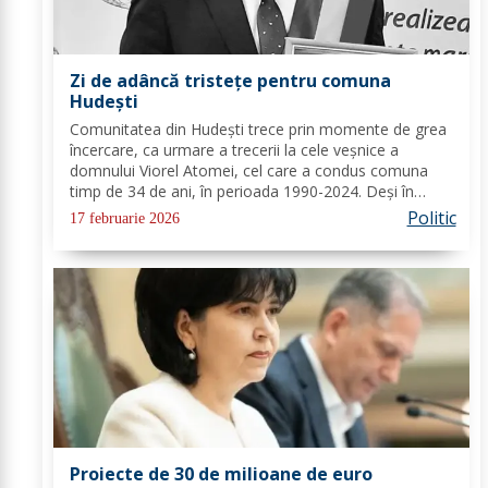
Zi de adâncă tristețe pentru comuna
Hudești
Comunitatea din Hudești trece prin momente de grea
încercare, ca urmare a trecerii la cele veșnice a
domnului Viorel Atomei, cel care a condus comuna
timp de 34 de ani, în perioada 1990-2024. Deși în
ultima perioadă s-a confruntat cu probleme de
Politic
17 februarie 2026
sănătate, vestea dispariției sale a adus multă durere...
Proiecte de 30 de milioane de euro