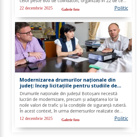
celor peste 600 de colindători, organizați în 22 de cete
din întreg județul. Îmbrăcați în costume autentice,
Politic
22 decembrie 2025
Galerie foto
specifice...
Modernizarea drumurilor naționale din
județ: încep licitațiile pentru studiile de
fezabilitate
Drumurile naționale din județul Botoșani necesită
lucrări de modernizare, precum și adaptarea lor la
noile valori de trafic și la condițiile de siguranță rutieră.
În acest context, în urma demersurilor realizate de
echipa PSD Botoșani, Direcția Regională de Drumuri
Politic
12 decembrie 2025
Galerie foto
și Poduri Iași a scos la...