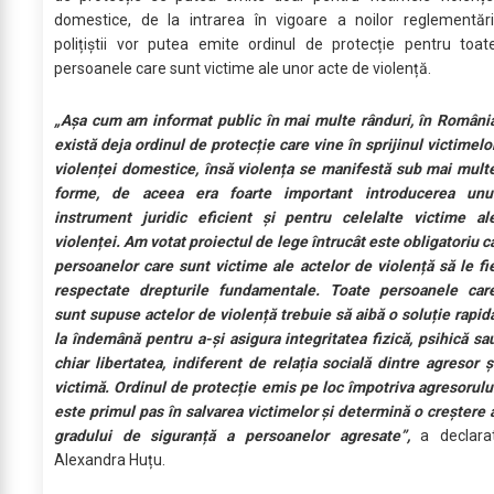
domestice, de la intrarea în vigoare a noilor reglementări
polițiștii vor putea emite ordinul de protecție pentru toat
persoanele care sunt victime ale unor acte de violență.
„Așa cum am informat public în mai multe rânduri, în Români
există deja ordinul de protecție care vine în sprijinul victimelo
violenței domestice, însă violența se manifestă sub mai mult
forme, de aceea era foarte important introducerea unu
instrument juridic eficient și pentru celelalte victime al
violenței. Am votat proiectul de lege întrucât este obligatoriu c
persoanelor care sunt victime ale actelor de violență să le fi
respectate drepturile fundamentale. Toate persoanele car
sunt supuse actelor de violență trebuie să aibă o soluție rapid
la îndemână pentru a-și asigura integritatea fizică, psihică sa
chiar libertatea, indiferent de relația socială dintre agresor ș
victimă. Ordinul de protecție emis pe loc împotriva agresorulu
este primul pas în salvarea victimelor și determină o creștere 
gradului de siguranță a persoanelor agresate”,
a declara
Alexandra Huțu.