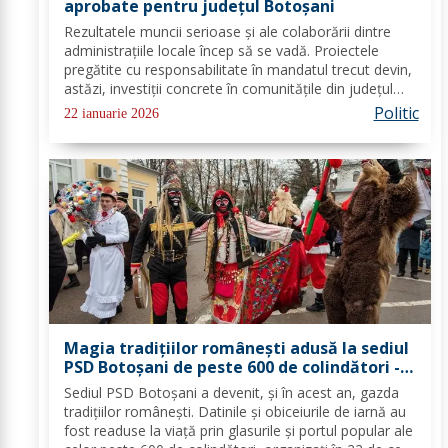
aprobate pentru județul Botoșani
Rezultatele muncii serioase și ale colaborării dintre
administrațiile locale încep să se vadă. Proiectele
pregătite cu responsabilitate în mandatul trecut devin,
astăzi, investiții concrete în comunitățile din județul
Botoșani. Acestea vizează modernizarea iluminatului
Politic
22 ianuarie 2026
public, precum și extinderea...
Magia tradițiilor românești adusă la sediul
PSD Botoșani de peste 600 de colindători -
FOTO
Sediul PSD Botoșani a devenit, și în acest an, gazda
tradițiilor românești. Datinile și obiceiurile de iarnă au
fost readuse la viață prin glasurile și portul popular ale