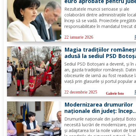
euro aprobate pentru jud
Botoșani
Rezultatele muncii serioase și ale
colaborării dintre administrațiile loca
încep să se vadă. Proiectele pregătit
responsabilitate în mandatul trecut d
astăzi, investiții concrete în comunită
din județul Botoșani. Acestea vizeaz
22 ianuarie 2026
modernizarea iluminatului public, p
Magia tradițiilor româneș
și extinderea...
adusă la sediul PSD Botoș
de peste 600 de colindător
Sediul PSD Botoșani a devenit, și în
FOTO
an, gazda tradițiilor românești. Datini
obiceiurile de iarnă au fost readuse 
viață prin glasurile și portul popular 
celor peste 600 de colindători, organ
în 22 de cete din întreg județul. Îmbr
22 decembrie 2025
Galerie foto
în costume autentice, specifice...
Modernizarea drumurilor
naționale din județ: încep
licitațiile pentru studiile d
Drumurile naționale din județul Bot
fezabilitate
necesită lucrări de modernizare, pr
și adaptarea lor la noile valori de traf