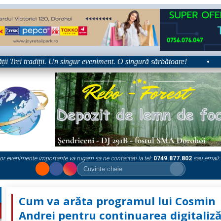
rei tradiții. Un singur eveniment. O singură sărbătoare!
•
Plat
or evenimente importante va rugam sa ne contactati la tel:
0749.877.802
sau email:
Cum va arăta programul lui Cosmin
Andrei pentru continuarea digitaliză