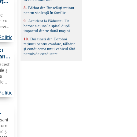
ețul
8
.
Bărbat din Broscăuți reținut
pentru violență în familie
le
e cu
9
.
Accident la Pădureni. Un
bărbat a ajuns la spital după
evin,
impactul dintre două mașini
țile
Politic
ă
10
.
Doi tineri din Dorohoi
recum
reținuți pentru evadare, tâlhărie
ti
și conducerea unui vehicul fără
permis de conducere
ani
i -
 acest
le și
la
ale
izați
Politic
ăcați
e
oșani
ecum
ic și