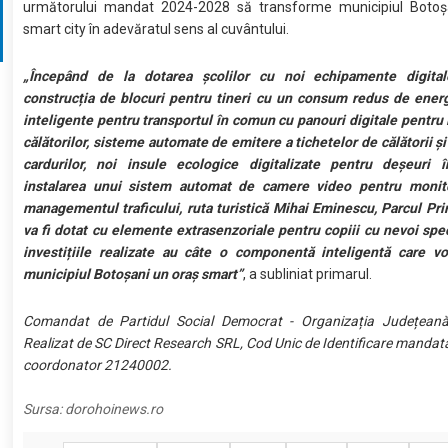
următorului mandat 2024-2028 să transforme municipiul Botoșa
smart city în adevăratul sens al cuvântului.
„Începând de la dotarea școlilor cu noi echipamente digita
construcția de blocuri pentru tineri cu un consum redus de energi
inteligente pentru transportul în comun cu panouri digitale pentru
călătorilor, sisteme automate de emitere a tichetelor de călătorii și
cardurilor, noi insule ecologice digitalizate pentru deșeuri în
instalarea unui sistem automat de camere video pentru monito
managementul traficului, ruta turistică Mihai Eminescu, Parcul Pri
va fi dotat cu elemente extrasenzoriale pentru copiii cu nevoi spec
investițiile realizate au câte o componentă inteligentă care vo
municipiul Botoșani un oraș smart”
, a subliniat primarul.
Comandat de Partidul Social Democrat - Organizația Județeană
Realizat de SC Direct Research SRL, Cod Unic de Identificare mandata
coordonator 21240002.
Sursa:
dorohoinews.ro