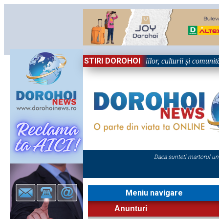
STIRI DOROHOI
n Sărbătoare!” – trei zile dedicate tradițiilor, culturii și comunității T
Daca sunteti martorul un
Meniu navigare
Anunturi