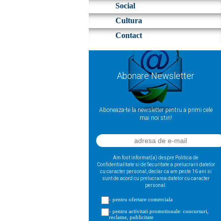
Social
Cultura
Contact
Abonare Newsletter
Aboneaza-te la newsletter pentru a primi cele
mai noi stiri!
Am fost informat(a) despre Politica de
Confidentialitate si de Securitate a prelucrarii datelor
cu caracter personal, declar ca am peste 16 ani si
sunt de acord cu prelucrarea datelor cu caracter
personal:
- pentru ofertare comerciala
- pentru activitati promotionale: concursuri,
reclame, publicitate