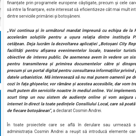
finanțate prin programele europene câștigate, precum și cele ca
să intre la finanțare, este interesat să eficientizeze cât mai mult i
dintre serviciile primăriei și botoșăneni.
„Voi continua și în următorul mandat împreună cu echipa de la P
accelerăm soluțiile pentru a ușura relația dintre instituția Pr
cetățean. Deja lucrăm la dezvoltarea aplicației „Botoșani City Rep
facilități pentru afișarea evenimentelor locale, traseelor turisti
obiective de interes public. De asemenea avem în vedere un sis
pentru transmiterea și primirea documentelor către și dinspre
precum și un portal digital pentru consultarea informațiilor privind 
datele urbanistice. Mă interesează să nu mai punem oamenii pe dr
cozi în fața ghișeelor, vor rămâne și acestea accesibile, dar vom tr
mult putem din serviciile noastre în mediul online. Voi implementa
scurt timp un nou sistem de audiențe online și vom asigura 
internet în direct la toate ședințele Consiliului Local, care să poată
de fiecare botoșănean”,
a declarat Cosmin Andrei.
În toate proiectele care se află în derulare sau urmează 
administrația Cosmin Andrei a reușit să introducă elemente care