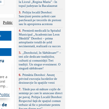
standard Euro 6 Trapă
la Liceul „Regina Maria” - în
ii
panoramică, geamuri
topul județean la Bacalaureat
spate fumurii Carlig de
remorcare Bonus: -
3
.
Poliția locală Dorohoi:
Covorașe textile montate
Sancțiuni pentru șoferii care
pe mașină. -Ofer și un
parchează pe trecerile de pietoni
Politic
set de covorașe din
sau în apropierea acestora
cauciuc/pvc. -Se vinde
4
.
Premieră medicală la Spitalul
împreună cu un set de
Municipal „Academician Leon
anvelope de iarnă.
a
Dănăilă” Dorohoi – prima
artroplastie totală de șold
necimentată, realizată cu succes
5
.
„Dorohoiul, în Sărbătoare!” –
trei zile dedicate tradițiilor,
ru
culturii și comunității Trei
tradiții. Un singur eveniment. O
singură sărbătoare!
6
.
Primăria Dorohoi: Anunț
are a
privind execuția lucrărilor de
orel
dezinsecție în spațiile verzi
timp
7
.
Tânăr pus să măture cojile de
 Deși
seminţe pe care le aruncase direct
Politic
pe pavaj. Poliţia Locală Dorohoi:
ției
Respectul față de spațiul comun
e de
trebuie să fie o prioritate pentru
fiecare dintre noi”