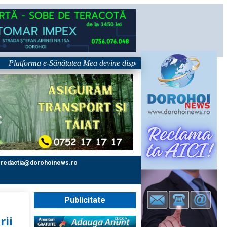
forma e-Sănătatea Mea devine disponibilă pe 1 septembrie: pacientul dev
redactia@dorohoinews.ro
Publicitate
rii