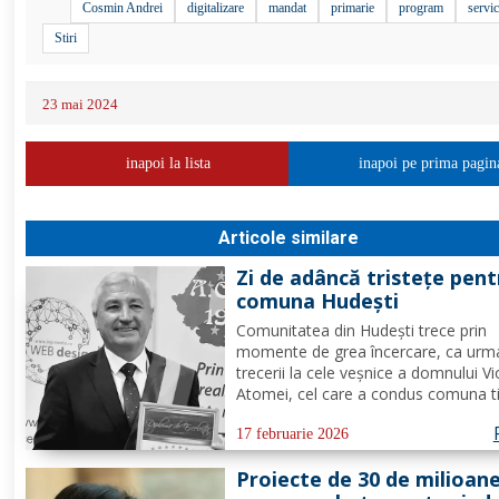
Cosmin Andrei
digitalizare
mandat
primarie
program
servic
Stiri
23 mai 2024
inapoi la lista
inapoi pe prima pagin
Articole similare
Zi de adâncă tristețe pent
comuna Hudești
Comunitatea din Hudești trece prin
momente de grea încercare, ca urm
trecerii la cele veșnice a domnului Vi
Atomei, cel care a condus comuna 
de 34 de ani, în perioada 1990-2024.
în ultima perioadă s-a confruntat cu
17 februarie 2026
probleme de sănătate, vestea dispari
Proiecte de 30 de milioan
sale a adus multă durere...