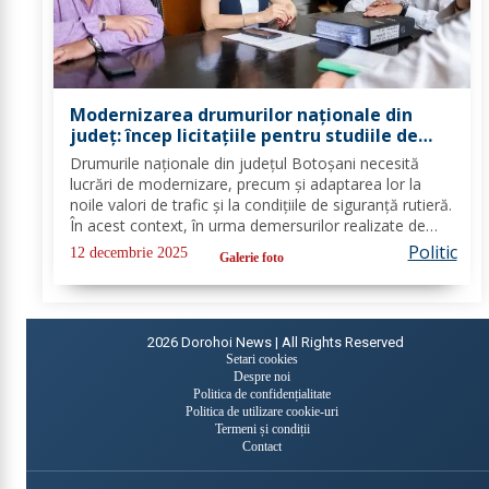
Modernizarea drumurilor naționale din
județ: încep licitațiile pentru studiile de
fezabilitate
Drumurile naționale din județul Botoșani necesită
lucrări de modernizare, precum și adaptarea lor la
noile valori de trafic și la condițiile de siguranță rutieră.
În acest context, în urma demersurilor realizate de
echipa PSD Botoșani, Direcția Regională de Drumuri
Politic
12 decembrie 2025
Galerie foto
și Poduri Iași a scos la...
2026
Dorohoi News | All Rights Reserved
Setari cookies
Despre noi
Politica de confidențialitate
Politica de utilizare cookie-uri
Termeni și condiții
Contact