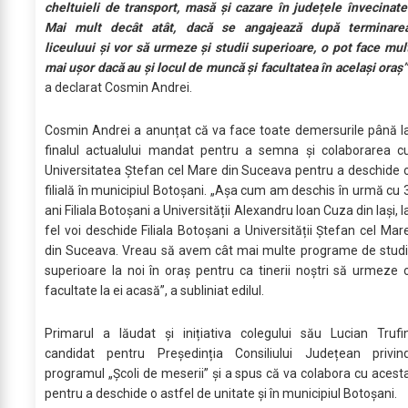
cheltuieli de transport, masă și cazare în județele învecinate
Mai mult decât atât, dacă se angajează după terminare
liceuluui și vor să urmeze și studii superioare, o pot face mul
mai ușor dacă au și locul de muncă și facultatea în același oraș”
a declarat Cosmin Andrei.
Cosmin Andrei a anunțat că va face toate demersurile până l
finalul actualului mandat pentru a semna și colaborarea c
Universitatea Ștefan cel Mare din Suceava pentru a deschide 
filială în municipiul Botoșani. „Așa cum am deschis în urmă cu 
ani Filiala Botoșani a Universității Alexandru Ioan Cuza din Iași, l
fel voi deschide Filiala Botoșani a Universității Ștefan cel Mar
din Suceava. Vreau să avem cât mai multe programe de studi
superioare la noi în oraș pentru ca tinerii noștri să urmeze 
facultate la ei acasă”, a subliniat edilul.
Primarul a lăudat și inițiativa colegului său Lucian Trufi
candidat pentru Președinția Consiliului Județean privin
programul „Școli de meserii” și a spus că va colabora cu acest
pentru a deschide o astfel de unitate și în municipiul Botoșani.