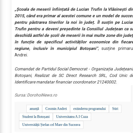
„Școala de meserii înființată de Lucian Trufin la Vlăsinești di
2015, când era primar al acestei comune e un model de succe
pentru păstrarea tinerilor la noi în județ. Îl susțin pe Lucia
Trufin pentru a deveni președinte la Consiliul Județean ca s
deschidă astfel de școli de meserii în mai multe zone din județ
în funcție de specificul activităților economice din fiecar
regiune, inclusiv în municipiul Botoșani”
, susține primaru
Andrei.
Comandat de Partidul Social Democrat - Organizația Județean
Botoșani, Realizat de SC Direct Research SRL, Cod Unic d
Identificare mandatar financiar coordonator 21240002.
Sursa:
DorohoiNews.ro
anunță
Cosmin Andrei
extinderea programului
Stiri
Student la Botoșani
Universitatea A.I Cuza
Universității Ștefan cel Mare din Suceava