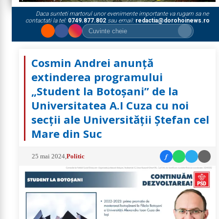
Daca sunteti martorul unor evenimente importante va rugam sa ne
contactati la tel:
0749.877.802
sau email:
redactia@dorohoinews.ro
Cosmin Andrei anunță
extinderea programului
„Student la Botoșani” de la
Universitatea A.I Cuza cu noi
secții ale Universității Ștefan cel
Mare din Suc
f
25 mai 2024
,
Politic