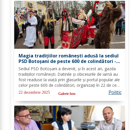
Magia tradițiilor românești adusă la sediul
PSD Botoșani de peste 600 de colindători -
FOTO
Sediul PSD Botoșani a devenit, și în acest an, gazda
tradițiilor românești. Datinile și obiceiurile de iarnă au
fost readuse la viață prin glasurile și portul popular ale
celor peste 600 de colindători, organizați în 22 de cete
din întreg județul. Îmbrăcați în costume autentice,
Politic
22 decembrie 2025
Galerie foto
specifice...