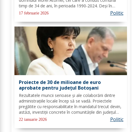
domnului Viorel Atomei, cel care a condus comuna
timp de 34 de ani, în perioada 1990-2024. Deși în
ultima perioadă s-a confruntat cu probleme de
Politic
17 februarie 2026
sănătate, vestea dispariției sale a adus multă durere...
Proiecte de 30 de milioane de euro
aprobate pentru județul Botoșani
Rezultatele muncii serioase și ale colaborării dintre
administrațiile locale încep să se vadă. Proiectele
pregătite cu responsabilitate în mandatul trecut devin,
astăzi, investiții concrete în comunitățile din județul
Botoșani. Acestea vizează modernizarea iluminatului
Politic
22 ianuarie 2026
public, precum și extinderea...