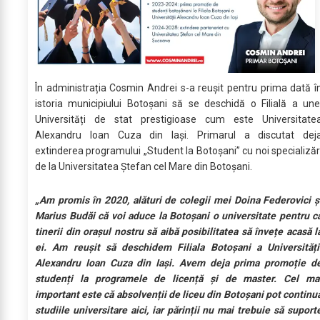
În administrația Cosmin Andrei s-a reușit pentru prima dată î
istoria municipiului Botoșani să se deschidă o Filială a une
Universități de stat prestigioase cum este Universitate
Alexandru Ioan Cuza din Iași. Primarul a discutat dej
extinderea programului „Student la Botoșani” cu noi specializăr
de la Universitatea Ștefan cel Mare din Botoșani.
„Am promis în 2020, alături de colegii mei Doina Federovici ș
Marius Budăi că voi aduce la Botoșani o universitate pentru c
tinerii din orașul nostru să aibă posibilitatea să învețe acasă l
ei. Am reușit să deschidem Filiala Botoșani a Universități
Alexandru Ioan Cuza din Iași. Avem deja prima promoție d
studenți la programele de licență și de master. Cel ma
important este că absolvenții de liceu din Botoșani pot continu
studiile universitare aici, iar părinții nu mai trebuie să suport