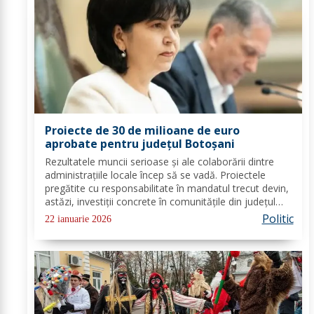
Proiecte de 30 de milioane de euro
aprobate pentru județul Botoșani
Rezultatele muncii serioase și ale colaborării dintre
administrațiile locale încep să se vadă. Proiectele
pregătite cu responsabilitate în mandatul trecut devin,
astăzi, investiții concrete în comunitățile din județul
Botoșani. Acestea vizează modernizarea iluminatului
Politic
22 ianuarie 2026
public, precum și extinderea...