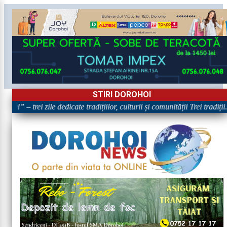
STIRI DOROHOI
e!” – trei zile dedicate tradițiilor, culturii și comunității Trei tradiți