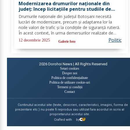
Modernizarea drumurilor naționale din
județ: încep licitațiile pentru studiile de
fezabilitate
Drumurile naționale din județul Botoșani necesită
lucrări de modernizare, precum și adaptarea lor la
noile valori de trafic și la condițiile de siguranță rutieră.
În acest context, în urma demersurilor realizate de
echipa PSD Botoșani, Direcția Regională de Drumuri
Politic
12 decembrie 2025
Galerie foto
și Poduri Iași a scos la...
2026
Dorohoi News | All Rights Reserved
Setari cookies
Despre noi
Politica de confidențialitate
Politica de utilizare cookie-uri
Termeni și condiții
Contact
Continutul acestui site (texte, descrieri, caracteristici, imagini, forma de
prezentare etc.) nu poate fi reprodus sau utilizat fara acordul in scris al
proprietarului acestui site.
Crafted with
by