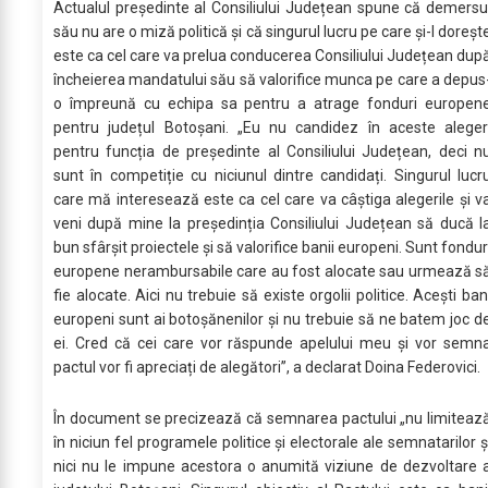
Actualul președinte al Consiliului Județean spune că demersu
său nu are o miză politică și că singurul lucru pe care și-l doreșt
este ca cel care va prelua conducerea Consiliului Județean dup
încheierea mandatului său să valorifice munca pe care a depus
o împreună cu echipa sa pentru a atrage fonduri europen
pentru județul Botoșani. „Eu nu candidez în aceste aleger
pentru funcția de președinte al Consiliului Județean, deci n
sunt în competiție cu niciunul dintre candidați. Singurul lucr
care mă interesează este ca cel care va câștiga alegerile și v
veni după mine la președinția Consiliului Județean să ducă l
bun sfârșit proiectele și să valorifice banii europeni. Sunt fondur
europene nerambursabile care au fost alocate sau urmează s
fie alocate. Aici nu trebuie să existe orgolii politice. Acești ban
europeni sunt ai botoșănenilor și nu trebuie să ne batem joc d
ei. Cred că cei care vor răspunde apelului meu și vor semn
pactul vor fi apreciați de alegători”, a declarat Doina Federovici.
În document se precizează că semnarea pactului „nu limiteaz
în niciun fel programele politice și electorale ale semnatarilor ș
nici nu le impune acestora o anumită viziune de dezvoltare 