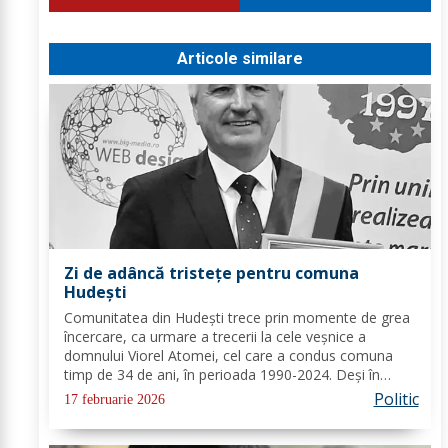
Articole similare
Zi de adâncă tristețe pentru comuna
Hudești
Comunitatea din Hudești trece prin momente de grea
încercare, ca urmare a trecerii la cele veșnice a
domnului Viorel Atomei, cel care a condus comuna
timp de 34 de ani, în perioada 1990-2024. Deși în
ultima perioadă s-a confruntat cu probleme de
Politic
17 februarie 2026
sănătate, vestea dispariției sale a adus multă durere...