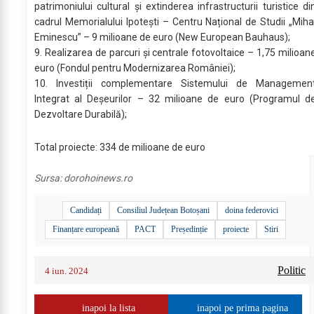
patrimoniului cultural și extinderea infrastructurii turistice di
cadrul Memorialului Ipotești – Centru Național de Studii „Miha
Eminescu” – 9 milioane de euro (New European Bauhaus);
9. Realizarea de parcuri și centrale fotovoltaice – 1,75 milioan
euro (Fondul pentru Modernizarea României);
10. Investiții complementare Sistemului de Managemen
Integrat al Deșeurilor – 32 milioane de euro (Programul d
Dezvoltare Durabilă);
Total proiecte: 334 de milioane de euro
Sursa:
dorohoinews.ro
Candidați
Consiliul Județean Botoșani
doina federovici
Finanțare europeană
PACT
Președinție
proiecte
Stiri
Politic
4 iun. 2024
inapoi la lista
inapoi pe prima pagina