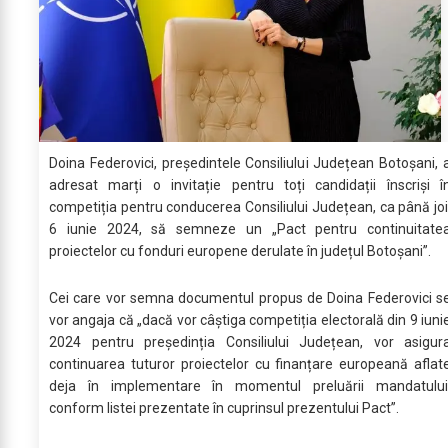
Doina Federovici, președintele Consiliului Județean Botoșani, 
adresat marți o invitație pentru toți candidații înscriși î
competiția pentru conducerea Consiliului Județean, ca până joi
6 iunie 2024, să semneze un „Pact pentru continuitate
proiectelor cu fonduri europene derulate în județul Botoșani”.
Cei care vor semna documentul propus de Doina Federovici s
vor angaja că „dacă vor câștiga competiția electorală din 9 iuni
2024 pentru președinția Consiliului Județean, vor asigur
continuarea tuturor proiectelor cu finanțare europeană aflat
deja în implementare în momentul preluării mandatului
conform listei prezentate în cuprinsul prezentului Pact”.