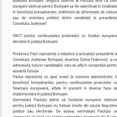
județului Botoșani. Singurul obiectiv al Pactului este ca bani
europeni obținuți pentru Botoșani să fie valorificați în totalitate
în beneficiul botoșănenilor, indiferent de diferențele de viziun
sau de orientare politică dintre candidații la președinți
Consiliului Județean”.
PACT pentru continuitatea proiectelor cu fonduri europen
derulate în județul Botoșani
Prezentul Pact reprezintă o inițiativă a actualului președinte a
Consiliului Județean Botoșani, doamna Doina Federovici, și s
adresează tuturor candidaților care se află în competiție pentr
această funcție.
Pactul reprezintă un apel onest la consens administrativ, î
beneficiul botoșănenilor, pentru continuitatea proiectelor c
finanțare europeană, aflate în prezent în diverse faze d
implementare în județul Botoșani.
Semnatarii Pactului admit că fondurile europene obținut
pentru județul Botoșani nu trebuie irosite din cauza disputelo
politice sau electorale. De aceea, semnatarii Pactului s