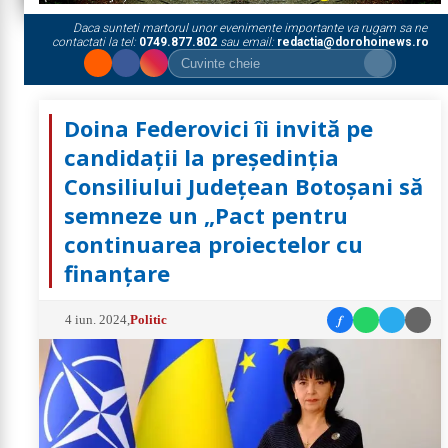
Daca sunteti martorul unor evenimente importante va rugam sa ne
contactati la tel:
0749.877.802
sau email:
redactia@dorohoinews.ro
Doina Federovici îi invită pe
candidații la președinția
Consiliului Județean Botoșani să
semneze un „Pact pentru
continuarea proiectelor cu
finanțare
f
4 iun. 2024
,
Politic