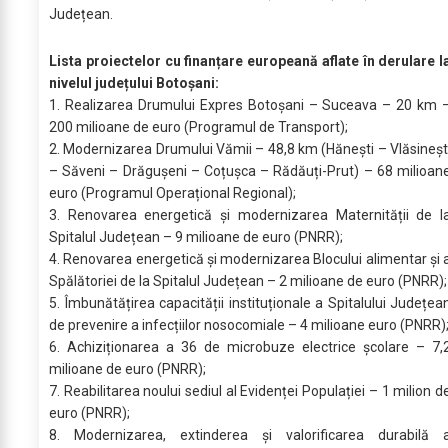
Județean.
Lista proiectelor cu finanțare europeană aflate în derulare l
nivelul județului Botoșani:
1. Realizarea Drumului Expres Botoșani – Suceava – 20 km 
200 milioane de euro (Programul de Transport);
2. Modernizarea Drumului Vămii – 48,8 km (Hănești – Vlăsineșt
– Săveni – Drăgușeni – Coțușca – Rădăuți-Prut) – 68 milioan
euro (Programul Operațional Regional);
3. Renovarea energetică și modernizarea Maternității de l
Spitalul Județean – 9 milioane de euro (PNRR);
4. Renovarea energetică și modernizarea Blocului alimentar și 
Spălătoriei de la Spitalul Județean – 2 milioane de euro (PNRR);
5. Îmbunătățirea capacității instituționale a Spitalului Județea
de prevenire a infecțiilor nosocomiale – 4 milioane euro (PNRR)
6. Achiziționarea a 36 de microbuze electrice școlare – 7,
milioane de euro (PNRR);
7. Reabilitarea noului sediul al Evidenței Populației – 1 milion d
euro (PNRR);
8. Modernizarea, extinderea și valorificarea durabilă 