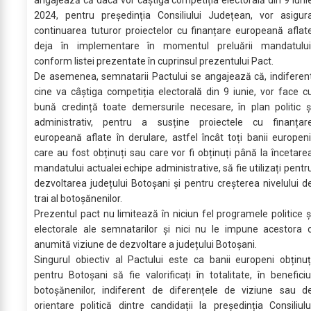
angajează că dacă vor câștiga competiția electorală din 9 iuni
2024, pentru președinția Consiliului Județean, vor asigur
continuarea tuturor proiectelor cu finanțare europeană aflat
deja în implementare în momentul preluării mandatului
conform listei prezentate în cuprinsul prezentului Pact.
De asemenea, semnatarii Pactului se angajează că, indiferen
cine va câștiga competiția electorală din 9 iunie, vor face c
bună credință toate demersurile necesare, în plan politic ș
administrativ, pentru a susține proiectele cu finanțar
europeană aflate în derulare, astfel încât toți banii europeni
care au fost obținuți sau care vor fi obținuți până la încetare
mandatului actualei echipe administrative, să fie utilizați pentr
dezvoltarea județului Botoșani și pentru creșterea nivelului d
trai al botoșănenilor.
Prezentul pact nu limitează în niciun fel programele politice ș
electorale ale semnatarilor și nici nu le impune acestora 
anumită viziune de dezvoltare a județului Botoșani.
Singurul obiectiv al Pactului este ca banii europeni obținuț
pentru Botoșani să fie valorificați în totalitate, în beneficiu
botoșănenilor, indiferent de diferențele de viziune sau d
orientare politică dintre candidații la președinția Consiliulu