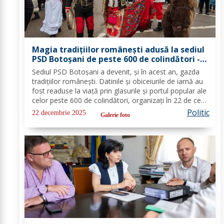
Magia tradițiilor românești adusă la sediul
PSD Botoșani de peste 600 de colindători -
FOTO
Sediul PSD Botoșani a devenit, și în acest an, gazda
tradițiilor românești. Datinile și obiceiurile de iarnă au
fost readuse la viață prin glasurile și portul popular ale
celor peste 600 de colindători, organizați în 22 de cete
din întreg județul. Îmbrăcați în costume autentice,
Politic
22 decembrie 2025
Galerie foto
specifice...