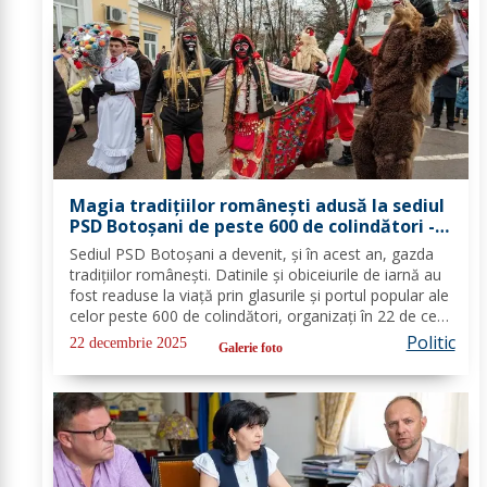
Magia tradițiilor românești adusă la sediul
PSD Botoșani de peste 600 de colindători -
FOTO
Sediul PSD Botoșani a devenit, și în acest an, gazda
tradițiilor românești. Datinile și obiceiurile de iarnă au
fost readuse la viață prin glasurile și portul popular ale
celor peste 600 de colindători, organizați în 22 de cete
din întreg județul. Îmbrăcați în costume autentice,
Politic
22 decembrie 2025
Galerie foto
specifice...