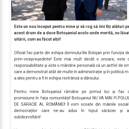
Este un nou început pentru mine și vă rog să îmi fiți alături p
acest drum de a duce Botoșaniul acolo unde merită, nu lăsa
uitării, cum au făcut alții!
Oficial fac parte din echipa domnului Ilie Bolojan prin funcția d
prim-vicepreședinte! Este mai mult decât o onoare, este 
responsabilitate și este o mândrie personală că un astfel de o
care a demonstrat atât de multe în administrație și în politică m
a ales pentru a fi în echipa restrânsă a dânsului.
Pentru mine Botoșaniul rămâne pe primul loc și fac 
promisiune în fața comunității! Botoșaniul NU VA MAI FI POLU
DE SĂRĂCIE AL ROMÂNIEI! Îl vom scoate din mâinile social
democraților care ne-au adus în topul sărăciei și a
subdezvoltării!