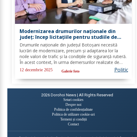
Modernizarea drumurilor naționale din
județ: încep licitațiile pentru studiile de
fezabilitate
Drumurile naționale din județul Botoșani necesită
lucrări de modernizare, precum și adaptarea lor la
noile valori de trafic și la condițiile de siguranță rutieră.
În acest context, în urma demersurilor realizate de
echipa PSD Botoșani, Direcția Regională de Drumuri
Politic
12 decembrie 2025
Galerie foto
și Poduri Iași a scos la...
2026
Dorohoi News | All Rights Reserved
Setari cookies
Despre noi
Politica de confidențialitate
Politica de utilizare cookie-uri
Termeni și condiții
Contact