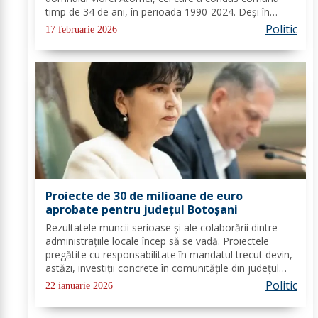
timp de 34 de ani, în perioada 1990-2024. Deși în
ultima perioadă s-a confruntat cu probleme de
Politic
17 februarie 2026
sănătate, vestea dispariției sale a adus multă durere...
Proiecte de 30 de milioane de euro
aprobate pentru județul Botoșani
Rezultatele muncii serioase și ale colaborării dintre
administrațiile locale încep să se vadă. Proiectele
pregătite cu responsabilitate în mandatul trecut devin,
astăzi, investiții concrete în comunitățile din județul
Botoșani. Acestea vizează modernizarea iluminatului
Politic
22 ianuarie 2026
public, precum și extinderea...