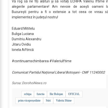
Vă rog să ne fiți alături și să votați ECHIPA Valeriu Iftime î
alegerile parlamentare! Am nevoie de acești oameni l
București pentru a fi o extensie a tot ceea ce vreau s
implementez în județul nostru!
Eduard Mititelu
Buliga Luciana
Dumitriu Alexandru
Jitaru Ovidiu
Ionela Aiftincă
#continuamschimbarea #ValeriuIftime
Comunicat Partidul Național Liberal Botoșani - CMF 11240002
Sursa:
DorohoiNews.ro
echipa
functia
Ilie Bolojan
OFICIAL
prim-vicepreședinte
Stiri
Valeriu Iftime