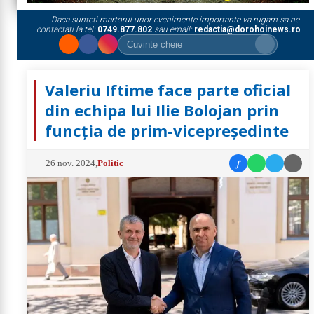
Daca sunteti martorul unor evenimente importante va rugam sa ne
contactati la tel:
0749.877.802
sau email:
redactia@dorohoinews.ro
Valeriu Iftime face parte oficial
din echipa lui Ilie Bolojan prin
funcția de prim-vicepreședinte
f
26 nov. 2024
,
Politic