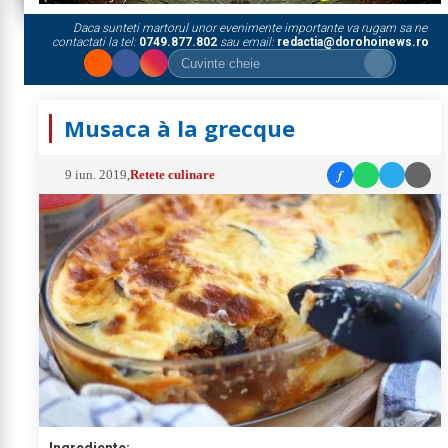
Daca sunteti martorul unor evenimente importante va rugam sa ne
contactati la tel:
0749.877.802
sau email:
redactia@dorohoinews.ro
Musaca à la grecque
f
9 iun. 2019
,
Retete culinare