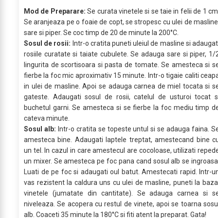
Mod de Preparare:
Se curata vinetele si se taie in felii de 1 cm
Se aranjeaza pe o foaie de copt, se stropesc cu ulei de masline
sare si piper. Se coc timp de 20 de minute la 200°C.
Sosul de rosii:
Intr-o cratita puneti uleiul de masline si adaugat
rosiile curatate si taiate cubulete. Se adauga sare si piper, 1/
lingurita de scortisoara si pasta de tomate. Se amesteca si s
fierbe la foc mic aproximativ 15 minute. Intr-o tigaie caliti ceap
in ulei de masline. Apoi se adauga carnea de miel tocata si s
gateste. Adaugati sosul de rosii, catelul de usturoi tocat s
buchetul garni. Se amesteca si se fierbe la foc mediu timp d
cateva minute.
Sosul alb:
Intr-o cratita se topeste untul si se adauga faina. S
amesteca bine. Adaugati laptele treptat, amestecand bine c
un tel. In cazul in care amestecul are cocoloase, utilizati reped
un mixer. Se amesteca pe foc pana cand sosul alb se ingroasa
Luati de pe foc si adaugati oul batut. Amestecati rapid. Intr-u
vas rezistent la caldura uns cu ulei de masline, puneti la baza
vinetele (jumatate din cantitate). Se adauga carnea si s
niveleaza. Se acopera cu restul de vinete, apoi se toarna sosu
alb. Coaceti 35 minute la 180°C si fiti atent la preparat. Gata!