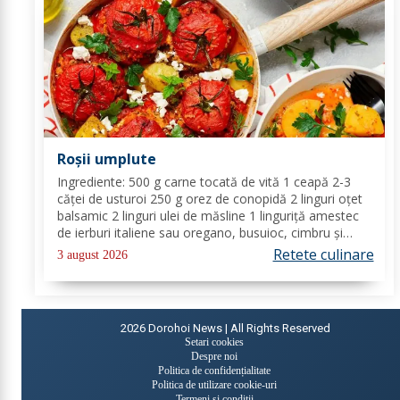
Roșii umplute
Ingrediente: 500 g carne tocată de vită 1 ceapă 2-3
căței de usturoi 250 g orez de conopidă 2 linguri oțet
balsamic 2 linguri ulei de măsline 1 linguriță amestec
de ierburi italiene sau oregano, busuioc, cimbru și
rozmarin uscate sare de mare piper negru Mod de
Retete culinare
3 august 2026
preparare: Se încălzește cuptorul la...
2026
Dorohoi News | All Rights Reserved
Setari cookies
Despre noi
Politica de confidențialitate
Politica de utilizare cookie-uri
Termeni și condiții