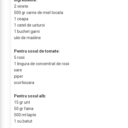
Ingrediente:
2 vinete
500 gr carne de miel tocata
1 ceapa
1 catel de usturoi
1 buchet garni
ulei de masline
Pentru sosul de tomate:
5 rosii
1 lingura de concentrat de rosii
sare
piper
scortisoara
Pentru sosul alb:
15 gr unt
50 gr faina
500 ml lapte
1 ou batut