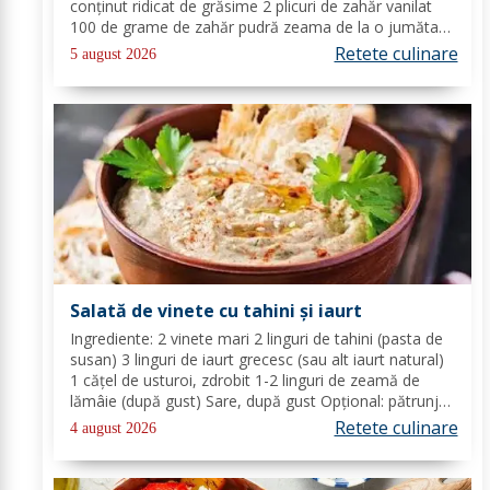
conținut ridicat de grăsime 2 plicuri de zahăr vanilat
100 de grame de zahăr pudră zeama de la o jumătate
de lămâie 600 de mililitri de smântână pentru frișcă 4
Retete culinare
5 august 2026
foi de gelatină hidratate în apă rece...
Salată de vinete cu tahini și iaurt
Ingrediente: 2 vinete mari 2 linguri de tahini (pasta de
susan) 3 linguri de iaurt grecesc (sau alt iaurt natural)
1 cățel de usturoi, zdrobit 1-2 linguri de zeamă de
lămâie (după gust) Sare, după gust Opțional: pătrunjel
proaspăt tocat pentru decor Mod de preparare: Coace
Retete culinare
4 august 2026
vinetele pe grătar sau în...