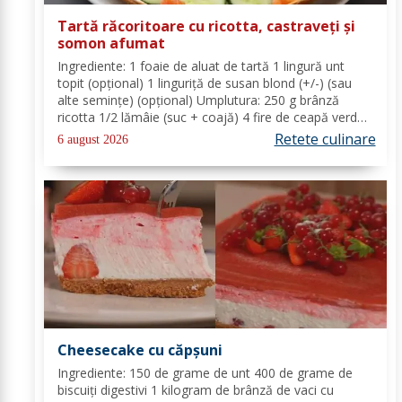
Tartă răcoritoare cu ricotta, castraveți și
somon afumat
Ingrediente: 1 foaie de aluat de tartă 1 lingură unt
topit (opțional) 1 linguriță de susan blond (+/-) (sau
alte semințe) (opțional) Umplutura: 250 g brânză
ricotta 1/2 lămâie (suc + coajă) 4 fire de ceapă verde
(+/-) piper Toppinguri: 1 castravete 80 gr somon
Retete culinare
6 august 2026
afumat 1 linguriță semințe de susan...
Cheesecake cu căpșuni
Ingrediente: 150 de grame de unt 400 de grame de
biscuiți digestivi 1 kilogram de brânză de vaci cu