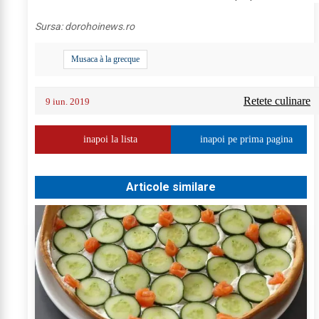
Sursa:
dorohoinews.ro
Musaca à la grecque
Retete culinare
9 iun. 2019
inapoi la lista
inapoi pe prima pagina
Articole similare