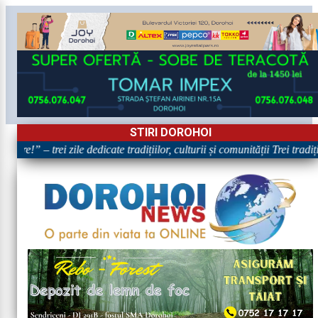
STIRI DOROHOI
are!” – trei zile dedicate tradițiilor, culturii și comunității Trei tradi