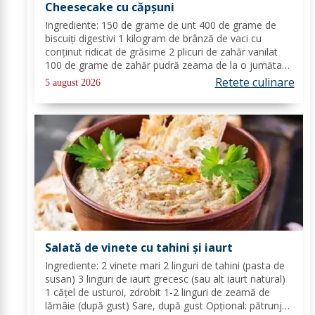
Cheesecake cu căpșuni
Ingrediente: 150 de grame de unt 400 de grame de
biscuiți digestivi 1 kilogram de brânză de vaci cu
conținut ridicat de grăsime 2 plicuri de zahăr vanilat
100 de grame de zahăr pudră zeama de la o jumătate
de lămâie 600 de mililitri de smântână pentru frișcă 4
Retete culinare
5 august 2026
foi de gelatină hidratate în apă rece...
Salată de vinete cu tahini și iaurt
Ingrediente: 2 vinete mari 2 linguri de tahini (pasta de
susan) 3 linguri de iaurt grecesc (sau alt iaurt natural)
1 cățel de usturoi, zdrobit 1-2 linguri de zeamă de
lămâie (după gust) Sare, după gust Opțional: pătrunjel