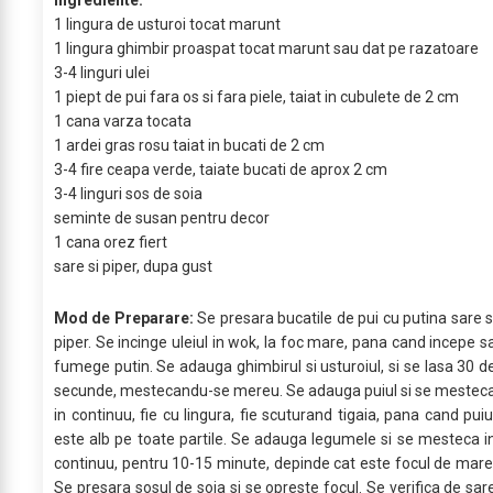
Ingrediente:
1 lingura de usturoi tocat marunt
1 lingura ghimbir proaspat tocat marunt sau dat pe razatoare
3-4 linguri ulei
1 piept de pui fara os si fara piele, taiat in cubulete de 2 cm
1 cana varza tocata
1 ardei gras rosu taiat in bucati de 2 cm
3-4 fire ceapa verde, taiate bucati de aprox 2 cm
3-4 linguri sos de soia
seminte de susan pentru decor
1 cana orez fiert
sare si piper, dupa gust
Mod de Preparare:
Se presara bucatile de pui cu putina sare s
piper. Se incinge uleiul in wok, la foc mare, pana cand incepe s
fumege putin. Se adauga ghimbirul si usturoiul, si se lasa 30 d
secunde, mestecandu-se mereu. Se adauga puiul si se mestec
in continuu, fie cu lingura, fie scuturand tigaia, pana cand puiu
este alb pe toate partile. Se adauga legumele si se mesteca i
continuu, pentru 10-15 minute, depinde cat este focul de mare
Se presara sosul de soia si se opreste focul. Se verifica de sar