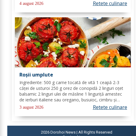
proaspăt tocat pentru decor Mod de preparare: Coace
Retete culinare
4 august 2026
vinetele pe grătar sau în...
Roșii umplute
Ingrediente: 500 g carne tocată de vită 1 ceapă 2-3
căței de usturoi 250 g orez de conopidă 2 linguri oțet
balsamic 2 linguri ulei de măsline 1 linguriță amestec
de ierburi italiene sau oregano, busuioc, cimbru și
rozmarin uscate sare de mare piper negru Mod de
Retete culinare
3 august 2026
preparare: Se încălzește cuptorul la...
2026
Dorohoi News | All Rights Reserved