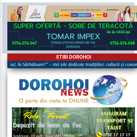
STIRI DOROHOI
oiul, în Sărbătoare!” – trei zile dedicate tradițiilor, culturii și comuni