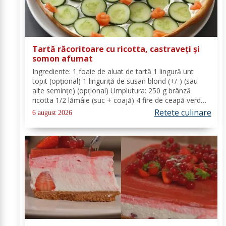
Tartă răcoritoare cu ricotta, castraveți și
somon afumat
Ingrediente: 1 foaie de aluat de tartă 1 lingură unt
topit (opțional) 1 linguriță de susan blond (+/-) (sau
alte semințe) (opțional) Umplutura: 250 g brânză
ricotta 1/2 lămâie (suc + coajă) 4 fire de ceapă verde
(+/-) piper Toppinguri: 1 castravete 80 gr somon
Retete culinare
6 august 2026
afumat 1 linguriță semințe de susan...