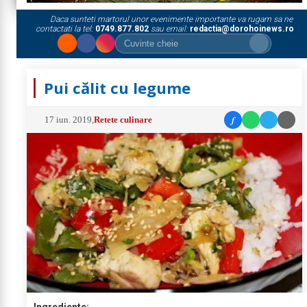
Daca sunteti martorul unor evenimente importante va rugam sa ne
contactati la tel:
0749.877.802
sau email:
redactia@dorohoinews.ro
Pui călit cu legume
f
17 iun. 2019
,
Retete culinare