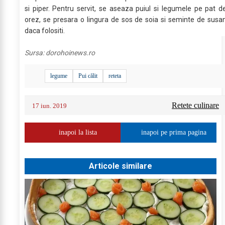
si piper. Pentru servit, se aseaza puiul si legumele pe pat d
orez, se presara o lingura de sos de soia si seminte de susa
daca folositi.
Sursa:
dorohoinews.ro
legume
Pui călit
reteta
Retete culinare
17 iun. 2019
inapoi la lista
inapoi pe prima pagina
Articole similare