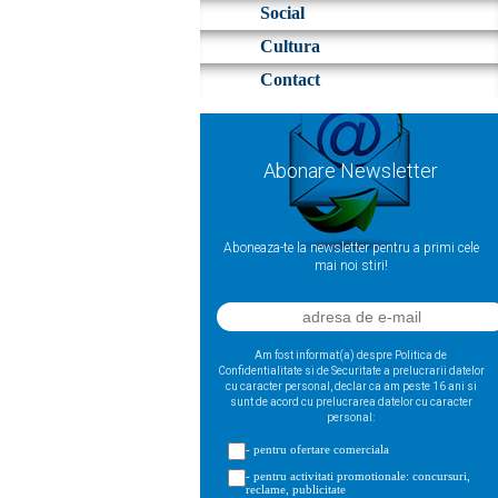
Social
Cultura
Contact
Abonare Newsletter
Aboneaza-te la newsletter pentru a primi cele
mai noi stiri!
Am fost informat(a) despre Politica de
Confidentialitate si de Securitate a prelucrarii datelor
cu caracter personal, declar ca am peste 16 ani si
sunt de acord cu prelucrarea datelor cu caracter
personal:
- pentru ofertare comerciala
- pentru activitati promotionale: concursuri,
reclame, publicitate