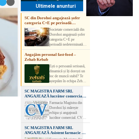
Ultimele anunturi
SC din Dorohoi angajează șofer
categoria C+E pe perioadă
nedeterminată
Societate comercială din
Dorohoi angajează șofer
categoria C+E pe
perioadă nedeterminată.
Candidatul trebuie să
Angajăm personal fast-food –
aibă experiență și atestat
Zehab Kebab
transport marfă. Pentru
detalii, vă rog să sunați la
Ești o persoană serioasă,
numărul de telefon.
dinamică și îți dorești un
loc de muncă stabil? Te
așteptăm în echipa Zehab
Kebab! Posturi
SC MAGISTRA FARM SRL
disponibile: -
ANGAJEAZĂ lucrător comercial –
SHAORMAR AJUTOR
DOROHOI
BUCATAR 2/posturi -
Farmacia Magistra din
LUCRATOR
Dorohoi își mărește
COMERCIAL
echipa și angajează
VANZATOR /2 posturi
lucrător comercial. CV-
OFERIM : Contract de
urile se pot depune: * la
muncă Program flexibil
SC MAGISTRA FARM SRL
sediul Farmaciei
Salariu motivant, în
ANGAJEAZĂ Asistent farmacie –
Magistra – Bulevardul
funcție de experienț
DOROHOI
Victoriei nr. 23, Dorohoi