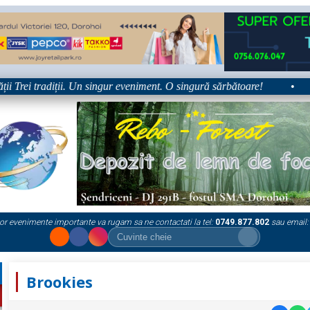
rei tradiții. Un singur eveniment. O singură sărbătoare!
•
Pla
or evenimente importante va rugam sa ne contactati la tel:
0749.877.802
sau email:
Brookies