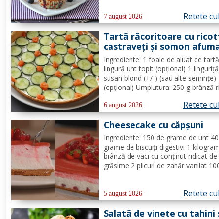
gălbenușurile cu zahărul, romul și van
Retete cu
Se adaugă untul topit, făina și praful 
7 august 2026
Tartă răcoritoare cu ricot
castraveți și somon afum
Ingrediente: 1 foaie de aluat de tart
lingură unt topit (opțional) 1 linguriț
susan blond (+/-) (sau alte semințe)
(opțional) Umplutura: 250 g brânză r
1/2 lămâie (suc + coajă) 4 fire de c
Retete cu
verde (+/-) piper Toppinguri: 1 castr
6 august 2026
80 gr somon afumat 1 linguriță sem
Cheesecake cu căpșuni
de susan...
Ingrediente: 150 de grame de unt 4
grame de biscuiți digestivi 1 kilogra
brânză de vaci cu conținut ridicat de
grăsime 2 plicuri de zahăr vanilat 10
grame de zahăr pudră zeama de la 
jumătate de lămâie 600 de mililitri d
Retete cu
smântână pentru frișcă 4 foi de gela
5 august 2026
hidratate în apă rece...
Salată de vinete cu tahini 