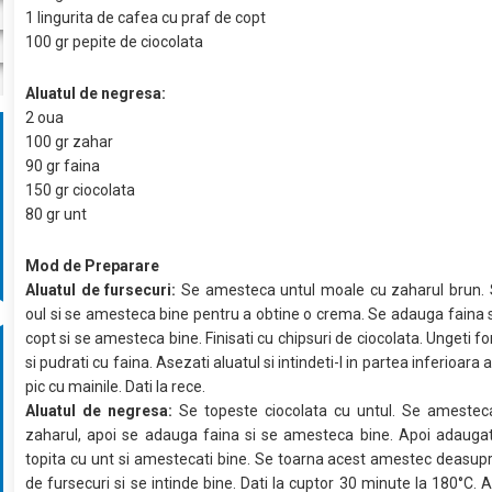
1 lingurita de cafea cu praf de copt
100 gr pepite de ciocolata
Aluatul de negresa:
2 oua
100 gr zahar
90 gr faina
150 gr ciocolata
80 gr unt
Mod de Preparare
Aluatul de fursecuri:
Se amesteca untul moale cu zaharul brun.
oul si se amesteca bine pentru a obtine o crema. Se adauga faina s
copt si se amesteca bine. Finisati cu chipsuri de ciocolata. Ungeti f
si pudrati cu faina. Asezati aluatul si intindeti-l in partea inferioara 
pic cu mainile. Dati la rece.
Aluatul de negresa:
Se topeste ciocolata cu untul. Se amestec
zaharul, apoi se adauga faina si se amesteca bine. Apoi adaugat
topita cu unt si amestecati bine. Se toarna acest amestec deasupr
de fursecuri si se intinde bine. Dati la cuptor 30 minute la 180°C. A