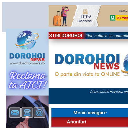
STIRI DOROHOI
n Sărbătoare!” – trei zile dedicate tradițiilor, culturii și comunității T
Daca sunteti martorul un
Meniu navigare
Anunturi