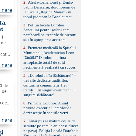
control, asistent
2
.
Alesia-Ioana Ionel și Denis-
ilia.
schimbare bandă și
Sabin Derscariu, dorohoienii de
linare
de...
menținere bandă Faruri
la Liceul „Regina Maria” - în
bi-xenon adaptive cu
topul județean la Bacalaureat
funcție Cornering,
ta,
3
.
Poliția locală Dorohoi:
asistent fază lungă
at
Sancțiuni pentru șoferii care
automată , lumini de zi
parchează pe trecerile de pietoni
LED, proiectoare ceață
ă 1
sau în apropierea acestora
LED, spălătoare faruri
ă de
Senzori parcare
4
.
Premieră medicală la Spitalul
față/spate, cameră
Municipal „Academician Leon
icotta
marșarier Keyless entry
Dănăilă” Dorohoi – prima
& start, geamuri electrice
eapă
artroplastie totală de șold
linare
față/spate, oglinzi
avete
necimentată, realizată cu succes
electrice, încălzite și
ințe
rabatabile Sistem hands-
5
.
„Dorohoiul, în Sărbătoare!” –
free, Bluetooth, USB
trei zile dedicate tradițiilor,
Sistem start/stop, frână
00 de
culturii și comunității Trei
de parcare electrică,
tradiții. Un singur eveniment. O
m de
anvelope vară runflat
singură sărbătoare!
Control presiune pneuri,
0 de
6
.
Primăria Dorohoi: Anunț
filtru de particule,
privind execuția lucrărilor de
standard Euro 6 Trapă
o
dezinsecție în spațiile verzi
panoramică, geamuri
e
spate fumurii Carlig de
linare
tină
7
.
Tânăr pus să măture cojile de
remorcare Bonus: -
seminţe pe care le aruncase direct
Covorașe textile montate
pe pavaj. Poliţia Locală Dorohoi:
și
pe mașină. -Ofer și un
Respectul față de spațiul comun