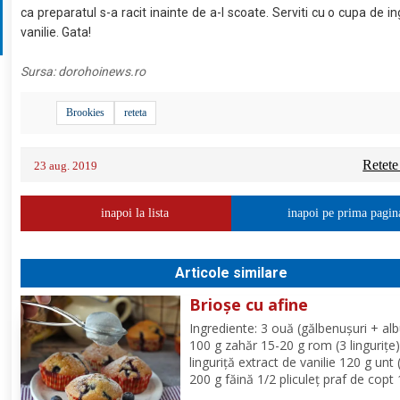
ca preparatul s-a racit inainte de a-l scoate. Serviti cu o cupa de i
vanilie. Gata!
Sursa:
dorohoinews.ro
Brookies
reteta
Retete
23 aug. 2019
inapoi la lista
inapoi pe prima pagin
Articole similare
Brioșe cu afine
Ingrediente: 3 ouă (gălbenușuri + alb
100 g zahăr 15-20 g rom (3 lingurițe)
linguriță extract de vanilie 120 g unt 
200 g făină 1/2 pliculeț praf de copt
afine Mod de Preparare: Se ameste