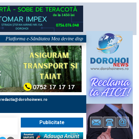
tforma e-Sănătatea Mea devine disponibilă pe 1 septembrie: pacientul dev
redactia@dorohoinews.ro
Publicitate