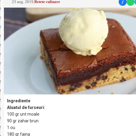
f
23 aug. 2019
,
Retete culinare
Ingrediente
Aluatul de furseuri:
100 gr unt moale
90 gr zahar brun
1 ou
180 gr faina