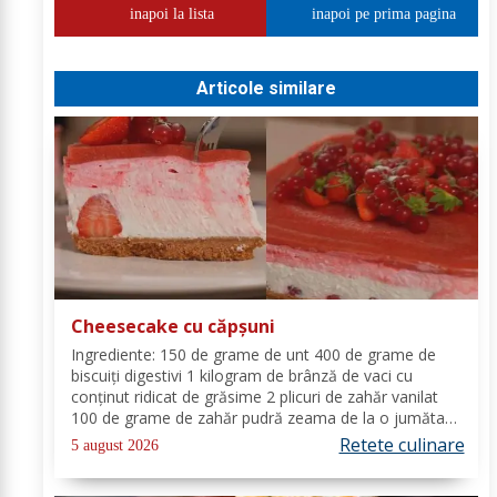
inapoi la lista
inapoi pe prima pagina
Articole similare
Cheesecake cu căpșuni
Ingrediente: 150 de grame de unt 400 de grame de
biscuiți digestivi 1 kilogram de brânză de vaci cu
conținut ridicat de grăsime 2 plicuri de zahăr vanilat
100 de grame de zahăr pudră zeama de la o jumătate
de lămâie 600 de mililitri de smântână pentru frișcă 4
Retete culinare
5 august 2026
foi de gelatină hidratate în apă rece...