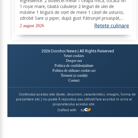
Ingrediente: 2 dovlecei medii 1 ceapă mică, tocată fin
1 roșie mare, tăiată cubulețe 2 linguri de ulei de
măsline 1 lingură de oțet de mere 1 cățel de usturoi,
zdrobit Sare și piper, după gust Pătrunjel proaspăt,
tocat pentru decor (opțional) Mod de preparare: Taie
Retete culinare
2 august 2026
dovleceii în rondele subțiri sau...
2026
Dorohoi News | All Rights Reserved
Setari cookies
Despre noi
Politica de confidențialitate
Politica de utilizare cookie-uri
Termeni și condiții
Contact
Continutul acestui site (texte, descrieri, caracteristici, imagini, forma de
prezentare etc.) nu poate fi reprodus sau utilizat fara acordul in scris al
proprietarului acestui site.
Crafted with
by