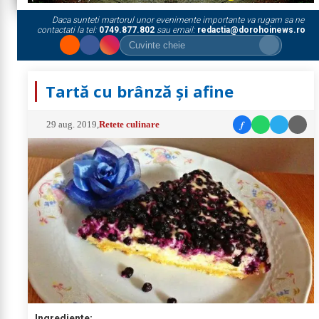
Daca sunteti martorul unor evenimente importante va rugam sa ne
contactati la tel:
0749.877.802
sau email:
redactia@dorohoinews.ro
Tartă cu brânză și afine
f
29 aug. 2019
,
Retete culinare
Ingrediente: