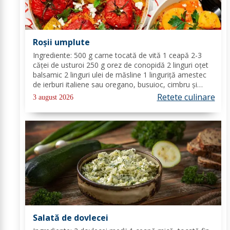
Roșii umplute
Ingrediente: 500 g carne tocată de vită 1 ceapă 2-3
căței de usturoi 250 g orez de conopidă 2 linguri oțet
balsamic 2 linguri ulei de măsline 1 linguriță amestec
de ierburi italiene sau oregano, busuioc, cimbru și
rozmarin uscate sare de mare piper negru Mod de
Retete culinare
3 august 2026
preparare: Se încălzește cuptorul la...
Salată de dovlecei