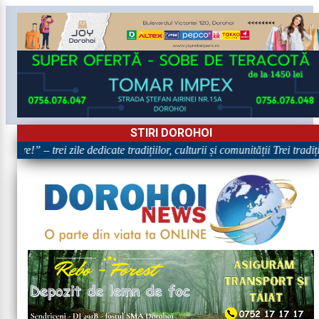
STIRI DOROHOI
are!” – trei zile dedicate tradițiilor, culturii și comunității Trei tradi