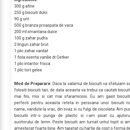
300 g afine
250 g biscuiti dulci
90 g unt
500 g branza proaspata de vaca
200 ml smantana dulce
100 g zahar pudra
2 linguri zahar brut
1 plic zahar vanilat
1 fiola esenta vanilie dr.Oetker
1 plic intaritor frisca
1 plic tort gelee
Mod de Preparare:
Daca la salamul de biscuiti va sfatuiam s
folositi biscuiti tari, de data aceasta va trebui sa cautati biscuit
mai fini, moi si cat mai sfaramiciosi. Eu am gasit biscuiti
perfecti pentru aceasta reteta in persoana unor biscuiti n
name, vandute la vrac, din ovaz si cu fulgi de ciocolata. Am pu
biscuitii intr-o punga de plastic si i-am pisat cu ajutoru
sucitorului de lemn. Peste biscuiti am turnat untul topit si a
amestecat foarte bine. Am tapetat cu hartie de copt o forma d