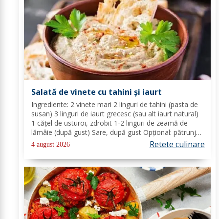
Salată de vinete cu tahini și iaurt
Ingrediente: 2 vinete mari 2 linguri de tahini (pasta de
susan) 3 linguri de iaurt grecesc (sau alt iaurt natural)
1 cățel de usturoi, zdrobit 1-2 linguri de zeamă de
lămâie (după gust) Sare, după gust Opțional: pătrunjel
proaspăt tocat pentru decor Mod de preparare: Coace
Retete culinare
4 august 2026
vinetele pe grătar sau în...