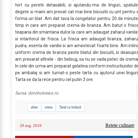
tort cu peretii detasabili, si ajutandu-ma de linguri, spatule
degete si maini am presat cat mai bine biscuitii cu unt pentru 
forma un blat. Am dat tava la congelator pentru 20 de minute
timp in care am preparat crema de branza. Am batut o frisc
teapana din smantana dulce la care am adaugat zaharul vanila
si intaritorul de frisca. La frisca am adaugat branza, zaharu
pudra, esenta de vanilie si am amestecat foarte bine. Am intin
uniform crema de branza peste blatul din biscuiti, si deasupr
am presarat afinele - din belsug, sa nu se vada petec de crema
In cele din urma am preparat gelatina conform instructiunilor d
pe ambalaj si am turnat-o peste tarta cu ajutorul unei linguri
Tarta se da la rece pentru cel putin 3 ore.
Sursa:
dorohoinews.ro
afine
reteta
Tartă cu brânză
Retete culinare
29 aug. 2019