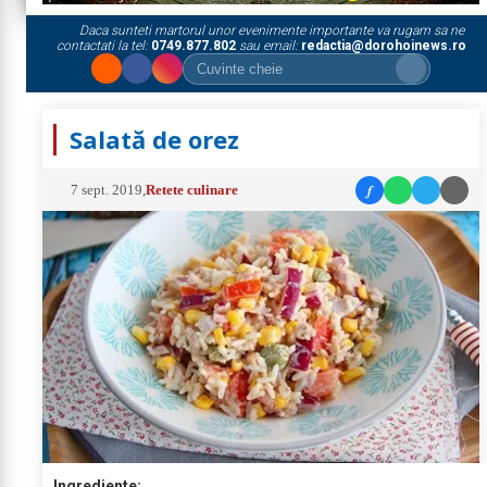
Daca sunteti martorul unor evenimente importante va rugam sa ne
contactati la tel:
0749.877.802
sau email:
redactia@dorohoinews.ro
Salată de orez
f
7 sept. 2019
,
Retete culinare
Ingrediente: