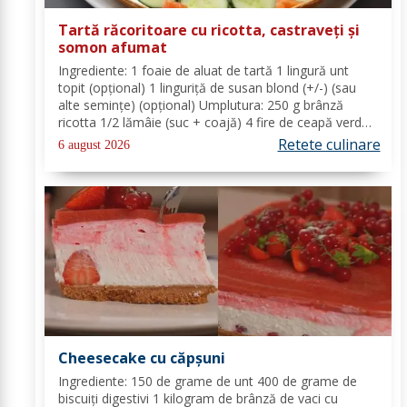
Tartă răcoritoare cu ricotta, castraveți și
somon afumat
Ingrediente: 1 foaie de aluat de tartă 1 lingură unt
topit (opțional) 1 linguriță de susan blond (+/-) (sau
alte semințe) (opțional) Umplutura: 250 g brânză
ricotta 1/2 lămâie (suc + coajă) 4 fire de ceapă verde
(+/-) piper Toppinguri: 1 castravete 80 gr somon
Retete culinare
6 august 2026
afumat 1 linguriță semințe de susan...
Cheesecake cu căpșuni
Ingrediente: 150 de grame de unt 400 de grame de
biscuiți digestivi 1 kilogram de brânză de vaci cu