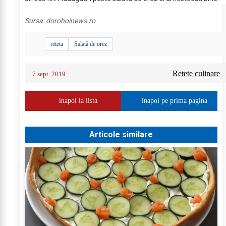
Sursa:
dorohoinews.ro
reteta
Salată de orez
Retete culinare
7 sept. 2019
inapoi la lista
inapoi pe prima pagina
Articole similare