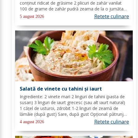
conținut ridicat de grăsime 2 plicuri de zahăr vanilat
100 de grame de zahăr pudră zeama de la o jumătate
de lămâie 600 de mililitri de smântână pentru frișcă 4
Retete culinare
5 august 2026
foi de gelatină hidratate în apă rece...
Salată de vinete cu tahini și iaurt
Ingrediente: 2 vinete mari 2 linguri de tahini (pasta de
susan) 3 linguri de iaurt grecesc (sau alt iaurt natural)
1 cățel de usturoi, zdrobit 1-2 linguri de zeamă de
lămâie (după gust) Sare, după gust Opțional: pătrunjel
proaspăt tocat pentru decor Mod de preparare: Coace
Retete culinare
4 august 2026
vinetele pe grătar sau în...