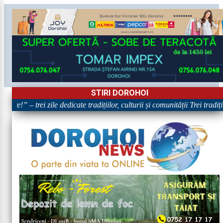
STIRI DOROHOI
re!” – trei zile dedicate tradițiilor, culturii și comunității Trei tradi