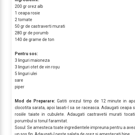
200 gr orez alb
1 ceapa rosie
2 tomate
50 gr de castraverti murati
280 gr de porumb
140 de grame de ton
Pentru sos:
3 linguri maioneza
3 linguri otet de vin roșu
5 linguri ulei
sare
piper
Mod de Preparare:
Gatiti orezul timp de 12 minute in ap
clocotita sarata, apoi lasati-l sa se raceasca. Adaugati ceapa s
rosiile taiate in cubulete. Adaugati castravetii murati tocati
porumbul si tonul faramitat.
Sosul: Se amesteca toate ingredientele impreuna pentru a ave
un sos fin. Adaugati-l peste salata de orez si amestecati bine.