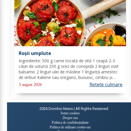
Roșii umplute
Ingrediente: 500 g carne tocată de vită 1 ceapă 2-3
căței de usturoi 250 g orez de conopidă 2 linguri oțet
balsamic 2 linguri ulei de măsline 1 linguriță amestec
de ierburi italiene sau oregano, busuioc, cimbru și
rozmarin uscate sare de mare piper negru Mod de
Retete culinare
3 august 2026
preparare: Se încălzește cuptorul la...
2026
Dorohoi News | All Rights Reserved
Setari cookies
Despre noi
Politica de confidențialitate
Politica de utilizare cookie-uri