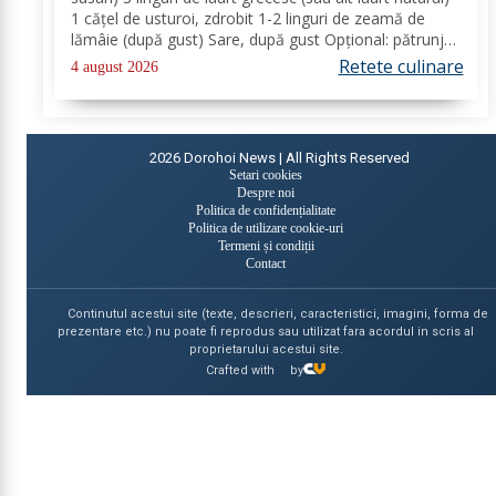
1 cățel de usturoi, zdrobit 1-2 linguri de zeamă de
lămâie (după gust) Sare, după gust Opțional: pătrunjel
proaspăt tocat pentru decor Mod de preparare: Coace
Retete culinare
4 august 2026
vinetele pe grătar sau în...
2026
Dorohoi News | All Rights Reserved
Setari cookies
Despre noi
Politica de confidențialitate
Politica de utilizare cookie-uri
Termeni și condiții
Contact
Continutul acestui site (texte, descrieri, caracteristici, imagini, forma de
prezentare etc.) nu poate fi reprodus sau utilizat fara acordul in scris al
proprietarului acestui site.
Crafted with
by