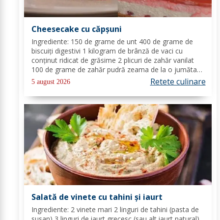
Cheesecake cu căpșuni
Ingrediente: 150 de grame de unt 400 de grame de
biscuiți digestivi 1 kilogram de brânză de vaci cu
conținut ridicat de grăsime 2 plicuri de zahăr vanilat
100 de grame de zahăr pudră zeama de la o jumătate
de lămâie 600 de mililitri de smântână pentru frișcă 4
Retete culinare
5 august 2026
foi de gelatină hidratate în apă rece...
Salată de vinete cu tahini și iaurt
Ingrediente: 2 vinete mari 2 linguri de tahini (pasta de
susan) 3 linguri de iaurt grecesc (sau alt iaurt natural)