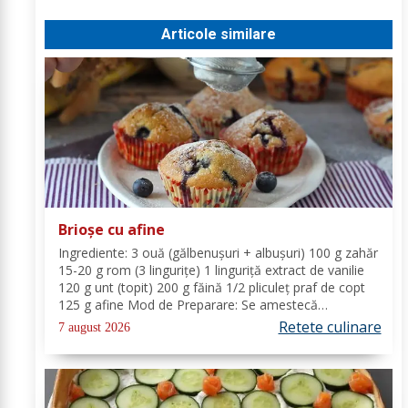
Articole similare
Brioșe cu afine
Ingrediente: 3 ouă (gălbenușuri + albușuri) 100 g zahăr
15-20 g rom (3 lingurițe) 1 linguriță extract de vanilie
120 g unt (topit) 200 g făină 1/2 pliculeț praf de copt
125 g afine Mod de Preparare: Se amestecă
gălbenușurile cu zahărul, romul și vanilia. Se adaugă
Retete culinare
7 august 2026
untul topit, făina și praful de...