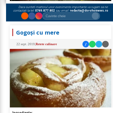
Daca sunteti martorul unor evenimente importante va rugam sa ne
contactati la tel:
0749.877.802
sau email:
redactia@dorohoinews.ro
Gogoși cu mere
f
22 sept. 2019
,
Retete culinare
Ingrediente: