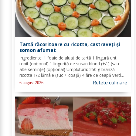
Tartă răcoritoare cu ricotta, castraveți și
somon afumat
Ingrediente: 1 foaie de aluat de tartă 1 lingură unt
topit (opțional) 1 linguriță de susan blond (+/-) (sau
alte semințe) (opțional) Umplutura: 250 g brânză
ricotta 1/2 lămâie (suc + coajă) 4 fire de ceapă verde
(+/-) piper Toppinguri: 1 castravete 80 gr somon
Retete culinare
6 august 2026
afumat 1 linguriță semințe de susan...