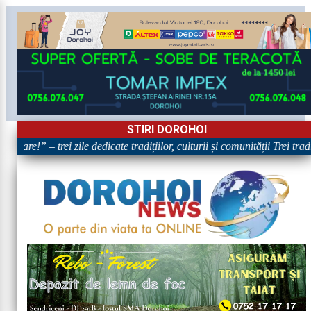
STIRI DOROHOI
oare!” – trei zile dedicate tradițiilor, culturii și comunității Trei trad