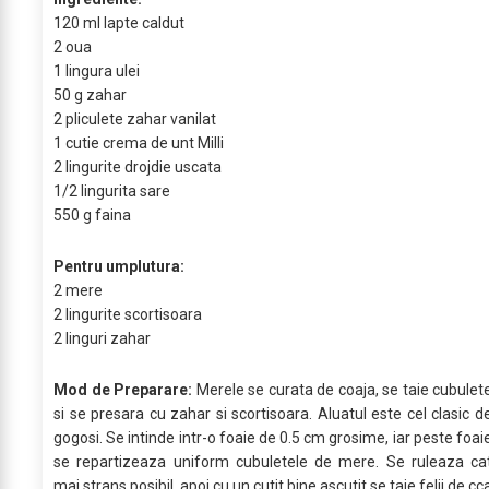
120 ml lapte caldut
2 oua
1 lingura ulei
50 g zahar
2 pliculete zahar vanilat
1 cutie crema de unt Milli
2 lingurite drojdie uscata
1/2 lingurita sare
550 g faina
Pentru umplutura:
2 mere
2 lingurite scortisoara
2 linguri zahar
Mod de Preparare:
Merele se curata de coaja, se taie cubulet
si se presara cu zahar si scortisoara. Aluatul este cel clasic d
gogosi. Se intinde intr-o foaie de 0.5 cm grosime, iar peste foai
se repartizeaza uniform cubuletele de mere. Se ruleaza ca
mai strans posibil, apoi cu un cutit bine ascutit se taie felii de cc