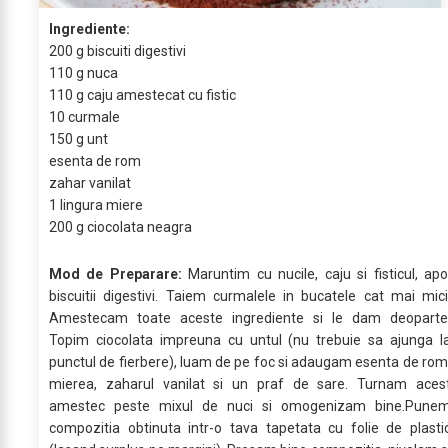
Ingrediente:
200 g biscuiti digestivi
110 g nuca
110 g caju amestecat cu fistic
10 curmale
150 g unt
esenta de rom
zahar vanilat
1 lingura miere
200 g ciocolata neagra
Mod de Preparare:
Maruntim cu nucile, caju si fisticul, apo
biscuitii digestivi. Taiem curmalele in bucatele cat mai mici
Amestecam toate aceste ingrediente si le dam deoparte
Topim ciocolata impreuna cu untul (nu trebuie sa ajunga l
punctul de fierbere), luam de pe foc si adaugam esenta de rom
mierea, zaharul vanilat si un praf de sare. Turnam aces
amestec peste mixul de nuci si omogenizam bine.Pune
compozitia obtinuta intr-o tava tapetata cu folie de plasti