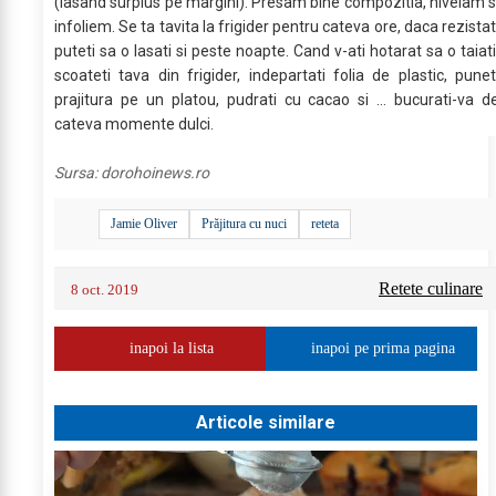
(lasand surplus pe margini). Presam bine compozitia, nivelam s
infoliem. Se ta tavita la frigider pentru cateva ore, daca rezistat
puteti sa o lasati si peste noapte. Cand v-ati hotarat sa o taiati
scoateti tava din frigider, indepartati folia de plastic, punet
prajitura pe un platou, pudrati cu cacao si ... bucurati-va d
cateva momente dulci.
Sursa:
dorohoinews.ro
Jamie Oliver
Prăjitura cu nuci
reteta
Retete culinare
8 oct. 2019
inapoi la lista
inapoi pe prima pagina
Articole similare