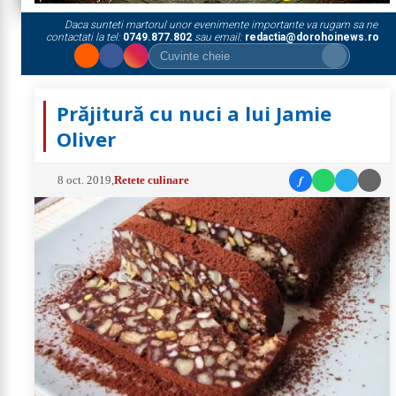
Daca sunteti martorul unor evenimente importante va rugam sa ne
contactati la tel:
0749.877.802
sau email:
redactia@dorohoinews.ro
Prăjitură cu nuci a lui Jamie
Oliver
f
8 oct. 2019
,
Retete culinare