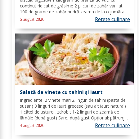
conținut ridicat de grăsime 2 plicuri de zahăr vanilat
100 de grame de zahăr pudră zeama de la o jumătate
de lămâie 600 de mililitri de smântână pentru frișcă 4
Retete culinare
5 august 2026
foi de gelatină hidratate în apă rece...
Salată de vinete cu tahini și iaurt
Ingrediente: 2 vinete mari 2 linguri de tahini (pasta de
susan) 3 linguri de iaurt grecesc (sau alt iaurt natural)
1 cățel de usturoi, zdrobit 1-2 linguri de zeamă de
lămâie (după gust) Sare, după gust Opțional: pătrunjel
proaspăt tocat pentru decor Mod de preparare: Coace
Retete culinare
4 august 2026
vinetele pe grătar sau în...