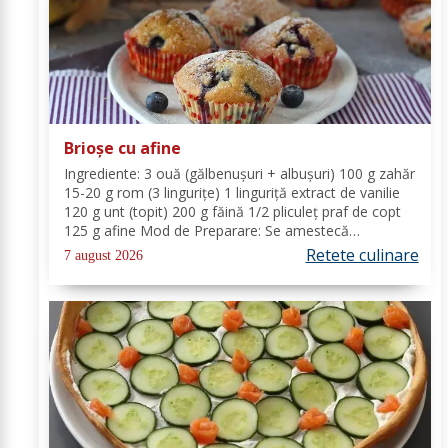
Brioșe cu afine
Ingrediente: 3 ouă (gălbenușuri + albușuri) 100 g zahăr
15-20 g rom (3 lingurițe) 1 linguriță extract de vanilie
120 g unt (topit) 200 g făină 1/2 pliculeț praf de copt
125 g afine Mod de Preparare: Se amestecă
gălbenușurile cu zahărul, romul și vanilia. Se adaugă
Retete culinare
7 august 2026
untul topit, făina și praful de...