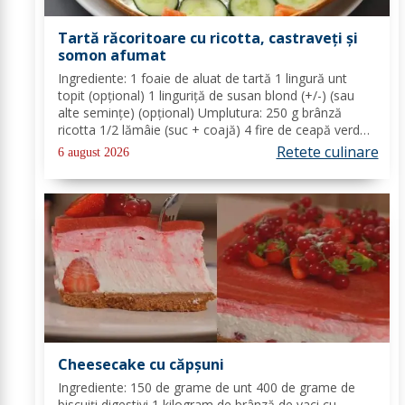
Tartă răcoritoare cu ricotta, castraveți și
somon afumat
Ingrediente: 1 foaie de aluat de tartă 1 lingură unt
topit (opțional) 1 linguriță de susan blond (+/-) (sau
alte semințe) (opțional) Umplutura: 250 g brânză
ricotta 1/2 lămâie (suc + coajă) 4 fire de ceapă verde
(+/-) piper Toppinguri: 1 castravete 80 gr somon
Retete culinare
6 august 2026
afumat 1 linguriță semințe de susan...
Cheesecake cu căpșuni
Ingrediente: 150 de grame de unt 400 de grame de
biscuiți digestivi 1 kilogram de brânză de vaci cu