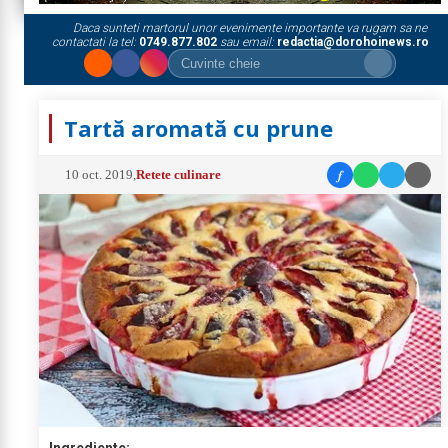
Daca sunteti martorul unor evenimente importante va rugam sa ne
contactati la tel:
0749.877.802
sau email:
redactia@dorohoinews.ro
Tartă aromată cu prune
f
10 oct. 2019
,
Retete culinare