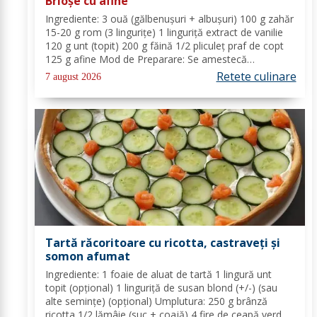
Brioșe cu afine
Ingrediente: 3 ouă (gălbenușuri + albușuri) 100 g zahăr
15-20 g rom (3 lingurițe) 1 linguriță extract de vanilie
120 g unt (topit) 200 g făină 1/2 pliculeț praf de copt
125 g afine Mod de Preparare: Se amestecă
gălbenușurile cu zahărul, romul și vanilia. Se adaugă
Retete culinare
7 august 2026
untul topit, făina și praful de...
Tartă răcoritoare cu ricotta, castraveți și
somon afumat
Ingrediente: 1 foaie de aluat de tartă 1 lingură unt
topit (opțional) 1 linguriță de susan blond (+/-) (sau
alte semințe) (opțional) Umplutura: 250 g brânză
ricotta 1/2 lămâie (suc + coajă) 4 fire de ceapă verde