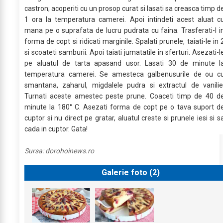
castron; acoperiti cu un prosop curat si lasati sa creasca timp d
1 ora la temperatura camerei. Apoi intindeti acest aluat c
mana pe o suprafata de lucru pudrata cu faina. Trasferati-l i
forma de copt si ridicati marginile. Spalati prunele, taiati-le in 
si scoateti samburii. Apoi taiati jumatatile in sferturi. Asezati-l
pe aluatul de tarta apasand usor. Lasati 30 de minute l
temperatura camerei. Se amesteca galbenusurile de ou c
smantana, zaharul, migdalele pudra si extractul de vanilie
Turnati aceste amestec peste prune. Coaceti timp de 40 d
minute la 180° C. Asezati forma de copt pe o tava suport d
cuptor si nu direct pe gratar, aluatul creste si prunele iesi si s
cada in cuptor. Gata!
Sursa:
dorohoinews.ro
Galerie foto (
2
)