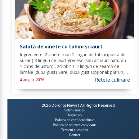
Salată de vinete cu tahini și iaurt
Ingrediente: 2 vinete mari 2 linguri de tahini (pasta de
susan) 3 linguri de iaurt grecesc (sau alt iaurt natural)
1 cățel de usturoi, zdrobit 1-2 linguri de zeamă de
lămâie (după gust) Sare, după gust Opțional: pătrunjel
proaspăt tocat pentru decor Mod de preparare: Coace
Retete culinare
4 august 2026
vinetele pe grătar sau în...
2026
Dorohoi News | All Rights Reserved
Setari cookies
Despre noi
Politica de confidențialitate
Politica de utilizare cookie-uri
Termeni și condiții
Contact