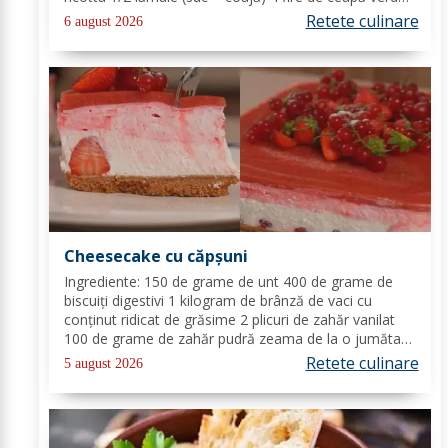
(+/-) piper Toppinguri: 1 castravete 80 gr somon
Retete culinare
6 august 2026
afumat 1 linguriță semințe de susan...
Cheesecake cu căpșuni
Ingrediente: 150 de grame de unt 400 de grame de
biscuiți digestivi 1 kilogram de brânză de vaci cu
conținut ridicat de grăsime 2 plicuri de zahăr vanilat
100 de grame de zahăr pudră zeama de la o jumătate
de lămâie 600 de mililitri de smântână pentru frișcă 4
Retete culinare
5 august 2026
foi de gelatină hidratate în apă rece...