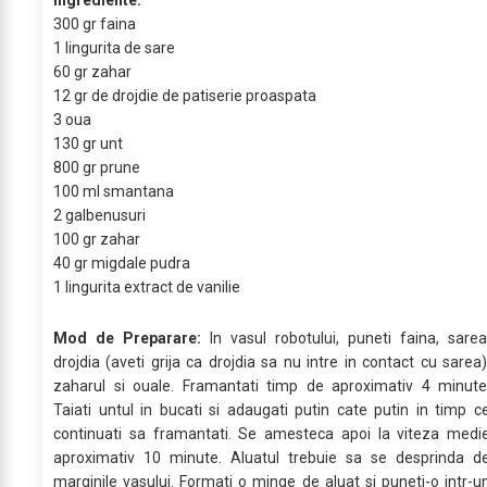
Ingrediente:
300 gr faina
1 lingurita de sare
60 gr zahar
12 gr de drojdie de patiserie proaspata
3 oua
130 gr unt
800 gr prune
100 ml smantana
2 galbenusuri
100 gr zahar
40 gr migdale pudra
1 lingurita extract de vanilie
Mod de Preparare:
In vasul robotului, puneti faina, sarea
drojdia (aveti grija ca drojdia sa nu intre in contact cu sarea)
zaharul si ouale. Framantati timp de aproximativ 4 minute
Taiati untul in bucati si adaugati putin cate putin in timp c
continuati sa framantati. Se amesteca apoi la viteza medi
aproximativ 10 minute. Aluatul trebuie sa se desprinda d
marginile vasului. Formati o minge de aluat si puneti-o intr-u