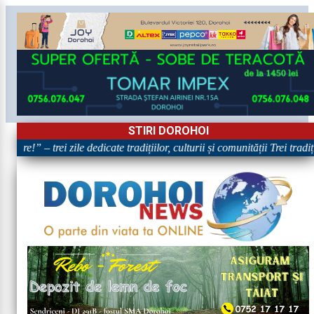
STIRI DOROHOI
are!” – trei zile dedicate tradițiilor, culturii și comunității Trei tradi