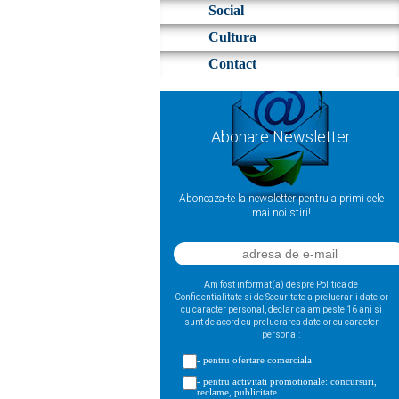
Social
Cultura
Contact
Abonare Newsletter
Aboneaza-te la newsletter pentru a primi cele
mai noi stiri!
Am fost informat(a) despre Politica de
Confidentialitate si de Securitate a prelucrarii datelor
cu caracter personal, declar ca am peste 16 ani si
sunt de acord cu prelucrarea datelor cu caracter
personal:
- pentru ofertare comerciala
- pentru activitati promotionale: concursuri,
reclame, publicitate