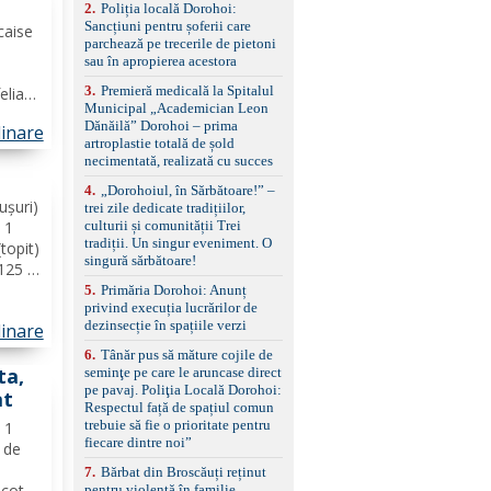
2
.
Poliția locală Dorohoi:
reglaj lombar electric
Sancțiuni pentru șoferii care
pentru șofer și pasager
caise
parchează pe trecerile de pietoni
Volan multifuncțional
1
sau în apropierea acestora
îmbrăcat în piele, cu
padele pentru schimbarea
3
.
Premieră medicală la Spitalul
eliate
treptelor Adaptive cruise
Municipal „Academician Leon
ainte
control, asistent
Dănăilă” Dorohoi – prima
linare
schimbare bandă și
inele
artroplastie totală de șold
menținere bandă Faruri
mâia
necimentată, realizată cu succes
bi-xenon adaptive cu
funcție Cornering,
4
.
„Dorohoiul, în Sărbătoare!” –
asistent fază lungă
ușuri)
trei zile dedicate tradițiilor,
automată , lumini de zi
culturii și comunității Trei
 1
LED, proiectoare ceață
tradiții. Un singur eveniment. O
(topit)
LED, spălătoare faruri
singură sărbătoare!
 125 g
Senzori parcare
că
5
.
Primăria Dorohoi: Anunț
față/spate, cameră
privind execuția lucrărilor de
marșarier Keyless entry
ilia.
dezinsecție în spațiile verzi
& start, geamuri electrice
linare
de...
față/spate, oglinzi
6
.
Tânăr pus să măture cojile de
electrice, încălzite și
ta,
seminţe pe care le aruncase direct
rabatabile Sistem hands-
pe pavaj. Poliţia Locală Dorohoi:
at
free, Bluetooth, USB
Respectul față de spațiul comun
Sistem start/stop, frână
trebuie să fie o prioritate pentru
ă 1
de parcare electrică,
fiecare dintre noi”
ă de
anvelope vară runflat
Control presiune pneuri,
7
.
Bărbat din Broscăuți reținut
filtru de particule,
icotta
pentru violență în familie