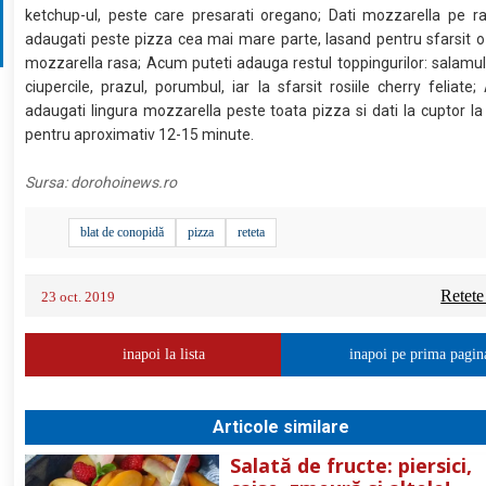
ketchup-ul, peste care presarati oregano; Dati mozzarella pe ra
adaugati peste pizza cea mai mare parte, lasand pentru sfarsit o
mozzarella rasa; Acum puteti adauga restul toppingurilor: salamul
ciupercile, prazul, porumbul, iar la sfarsit rosiile cherry feliat
adaugati lingura mozzarella peste toata pizza si dati la cuptor l
pentru aproximativ 12-15 minute.
Sursa:
dorohoinews.ro
blat de conopidă
pizza
reteta
Retete
23 oct. 2019
inapoi la lista
inapoi pe prima pagin
Articole similare
Salată de fructe: piersici,