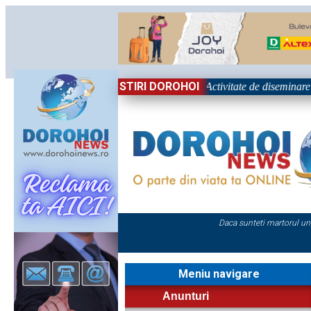
STIRI DOROHOI
ul Național „Grigore Ghica” Dorohoi - Activitate de diseminare a 
Daca sunteti martorul un
Meniu navigare
Anunturi