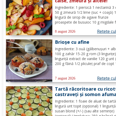
caise, zmeură și altele!
Ingrediente: 1 piersică 1 nectarină 3 
50 g zmeură 1/2 lime (suc + coajă) 
lingură de sirop de agave frunze
proaspete de busuioc 10 g migdale f
Mod de Preparare: Clătiți fructele în
Retete cu
de utilizare. Se taie piersicile, nectar
8 august 2026
și caisele în felii subțiri. Stoarceți lă
Brioșe cu afine
și...
Ingrediente: 3 ouă (gălbenușuri + alb
100 g zahăr 15-20 g rom (3 lingurițe)
linguriță extract de vanilie 120 g unt 
200 g făină 1/2 pliculeț praf de copt
afine Mod de Preparare: Se ameste
gălbenușurile cu zahărul, romul și van
Retete cu
Se adaugă untul topit, făina și praful 
7 august 2026
Tartă răcoritoare cu ricot
castraveți și somon afum
Ingrediente: 1 foaie de aluat de tart
lingură unt topit (opțional) 1 linguriț
susan blond (+/-) (sau alte semințe)
(opțional) Umplutura: 250 g brânză r