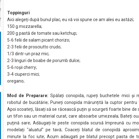
Toppinguri
Aici alegeți după bunul plac, eu vă voi spune ce am ales eu astăzi;
150 g mozzarella;
200 g pastă de tomate sau ketchup;
5-6 felii de salam picant chorizo;
2-3 felii de prosciutto crudo;
1/3 dintr-un praz mic;
2-3 linguri de boabe de porumb dulce;
5-6 roșii cherry;
3-4 ciuperci mici;
oregano;
Mod de Preparare:
Spălați conopida, rupeți buchetele mici și m
robotul de bucătărie; Puneți conopida mărunțită la cuptor pentru
Apoi scoateți, lăsați să se răcească puțin și scurgeti foarte bine de s
un tifon sau un material curat, care absoarbe umezeala; Bateți ou
puțină sare; Adăugați-le peste conopida scursă împreună cu moz
modelați "aluatul" pe tavă; Coaceți blatul de conopidă aproxim
minute la foc iute; Acum adaugati pe blatul precopt pasta de 