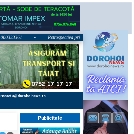
33361
•
Retrospectiva primei zile la Zilele Nordului 2026: De
redactia@dorohoinews.ro
Publicitate