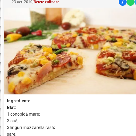
f
23 oct. 2019
,
Retete culinare
Ingrediente:
Blat:
1 conopidă mare;
3 ouă;
3 linguri mozzarella rasă;
sare;