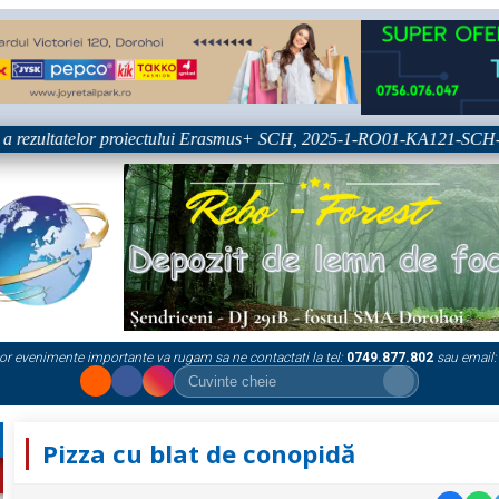
rezultatelor proiectului Erasmus+ SCH, 2025-1-RO01-KA121-SCH-0003
or evenimente importante va rugam sa ne contactati la tel:
0749.877.802
sau email:
Pizza cu blat de conopidă