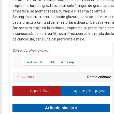
treptat fiertura de gris, facuta din cele 4 linguri de gris si apa, s
amesteca; se aromatizeaza cu vanilie si zeama de lamaie.
Se ung foile cu crema, se poate glazura, daca se doreste, pu
peste prajitura un fund de lemn; o tai a doua zi. De ceva vrem
fac aceasta prajitura la sarbatori, impreuna cu prajitura pe car
o cunosc sub denumirea Mimoza. Presupun ca e o reteta destu
de cunoscuta, dar e una din preferatele mele.
Sursa:
dorohoinews.ro
Prăjitură cu foi
reteta
suc de roşii
Retete culinare
11 nov. 2019
inapoi la lista
inapoi pe prima pagina
Articole similare