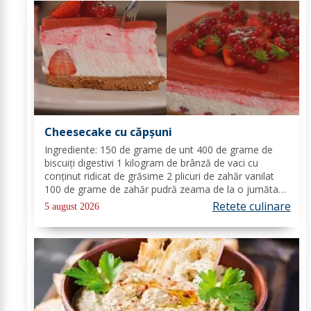
Cheesecake cu căpșuni
Ingrediente: 150 de grame de unt 400 de grame de
biscuiți digestivi 1 kilogram de brânză de vaci cu
conținut ridicat de grăsime 2 plicuri de zahăr vanilat
100 de grame de zahăr pudră zeama de la o jumătate
de lămâie 600 de mililitri de smântână pentru frișcă 4
Retete culinare
5 august 2026
foi de gelatină hidratate în apă rece...