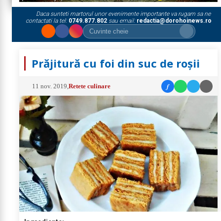
Daca sunteti martorul unor evenimente importante va rugam sa ne
contactati la tel:
0749.877.802
sau email:
redactia@dorohoinews.ro
Prăjitură cu foi din suc de roșii
f
11 nov. 2019
,
Retete culinare