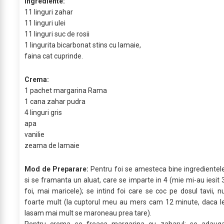
Ingrediente:
11 linguri zahar
11 linguri ulei
11 linguri suc de rosii
1 lingurita bicarbonat stins cu lamaie,
faina cat cuprinde.
Crema:
1 pachet margarina Rama
1 cana zahar pudra
4 linguri gris
apa
vanilie
zeama de lamaie
Mod de Preparare:
Pentru foi se amesteca bine ingredientel
si se framanta un aluat, care se imparte in 4 (mie mi-au iesit 
foi, mai maricele); se intind foi care se coc pe dosul tavii, n
foarte mult (la cuptorul meu au mers cam 12 minute, daca l
lasam mai mult se maroneau prea tare).
Pentru crema se freaca margarina cu zaharul; se adaug