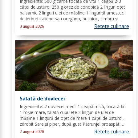
Ingrediente: 500 g carne tocată de vită 1 ceapă 2-3
căței de usturoi 250 g orez de conopidă 2 linguri oțet
balsamic 2 linguri ulei de măsline 1 linguriță amestec
de ierburi italiene sau oregano, busuioc, cimbru și
rozmarin uscate sare de mare piper negru Mod de
Retete culinare
3 august 2026
preparare: Se încălzește cuptorul la...
Salată de dovlecei
Ingrediente: 2 dovlecei medii 1 ceapă mică, tocată fin
1 roșie mare, tăiată cubulețe 2 linguri de ulei de
măsline 1 lingură de oțet de mere 1 cățel de usturoi,
zdrobit Sare și piper, după gust Pătrunjel proaspăt,
tocat pentru decor (opțional) Mod de preparare: Taie
Retete culinare
2 august 2026
dovleceii în rondele subțiri sau...