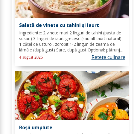
Salată de vinete cu tahini și iaurt
Ingrediente: 2 vinete mari 2 linguri de tahini (pasta de
susan) 3 linguri de iaurt grecesc (sau alt iaurt natural)
1 cățel de usturoi, zdrobit 1-2 linguri de zeamă de
lămâie (după gust) Sare, după gust Opțional: pătrunjel
proaspăt tocat pentru decor Mod de preparare: Coace
Retete culinare
4 august 2026
vinetele pe grătar sau în...
Roșii umplute