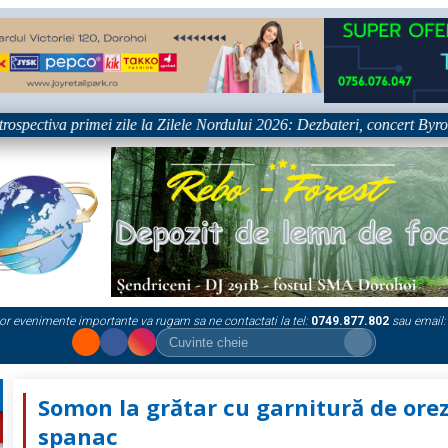
tiva primei zile la Zilele Nordului 2026: Dezbateri, concert Byron și pro
or evenimente importante va rugam sa ne contactati la tel:
0749.877.802
sau email:
Somon la grătar cu garnitură de orez
spanac