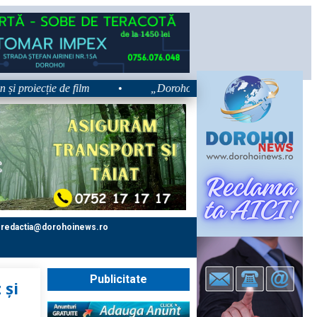
iecție de film
•
„Dorohoiul, în Sărbătoare!” – trei zile dedic
redactia@dorohoinews.ro
Publicitate
 și