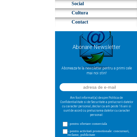
Social
Cultura
Contact
Abonare Newsletter
Aboneaza-te la newsletter pentru a primi cele
mai noi stiri!
Am fost informat(a) despre Politica de
Confidentialitate si de Securitate a prelucrarii datelor
cu caracter personal, declar ca am peste 16 ani si
sunt de acord cu prelucrarea datelor cu caracter
personal:
- pentru ofertare comerciala
- pentru activitati promotionale: concursuri,
reclame, publicitate