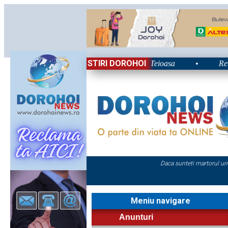
STIRI DOROHOI
lui 2026: Energie și nostalgie în Poiana Teioasa
•
Retrospec
Daca sunteti martorul un
Meniu navigare
Anunturi