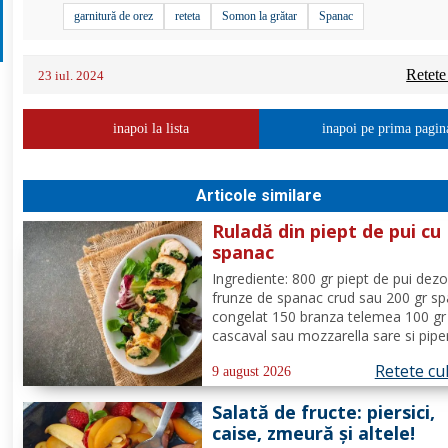
garnitură de orez
reteta
Somon la grătar
Spanac
Retete
23 iul. 2024
inapoi la lista
inapoi pe prima pagin
Articole similare
Ruladă din piept de pui cu
spanac
Ingrediente: 800 gr piept de pui dez
frunze de spanac crud sau 200 gr s
congelat 150 branza telemea 100 gr
cascaval sau mozzarella sare si pipe
dupa gust ulei pentru uns boia dulce
Retete cu
cimbru si piper alb pentru crusta vin 
9 august 2026
(150 ml) Mod de Preparare: Spalam
Salată de fructe: piersici,
carnea si o tamponam cu un...
caise, zmeură și altele!