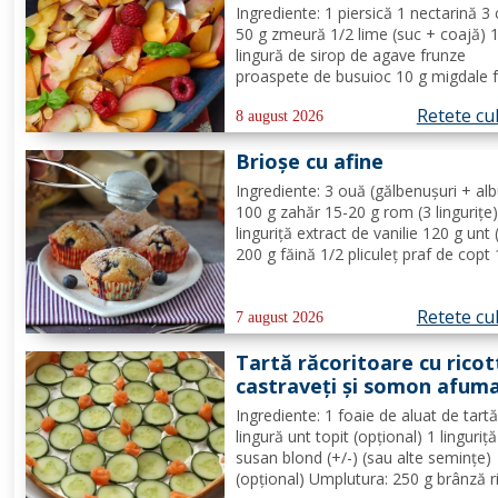
Ingrediente: 1 piersică 1 nectarină 3 
50 g zmeură 1/2 lime (suc + coajă) 
lingură de sirop de agave frunze
proaspete de busuioc 10 g migdale f
Mod de Preparare: Clătiți fructele în
Retete cu
de utilizare. Se taie piersicile, nectar
8 august 2026
și caisele în felii subțiri. Stoarceți lă
Brioșe cu afine
și...
Ingrediente: 3 ouă (gălbenușuri + alb
100 g zahăr 15-20 g rom (3 lingurițe)
linguriță extract de vanilie 120 g unt 
200 g făină 1/2 pliculeț praf de copt
afine Mod de Preparare: Se ameste
gălbenușurile cu zahărul, romul și van
Retete cu
Se adaugă untul topit, făina și praful 
7 august 2026
Tartă răcoritoare cu ricot
castraveți și somon afum
Ingrediente: 1 foaie de aluat de tart
lingură unt topit (opțional) 1 linguriț
susan blond (+/-) (sau alte semințe)
(opțional) Umplutura: 250 g brânză r