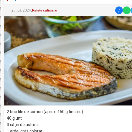
f
23 iul. 2024
,
Retete culinare
2 buc file de somon (aprox. 150 g fiecare)
40 g unt
3 căței de usturoi
1 ardei gras colorat