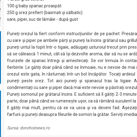
100 g baby spanac proaspăt
250 g orez prefiert (basmati și sălbatic)
sare, piper, suc de lămâie - după gust
Puneți orezul la fiert conform instrucțiunilor de pe pachet. Presăr
cu sare și piper pe ambele părți și puneți la încins grătarul sau grillul.
puneți untul la topit într-o tigaie, adăugați usturoiul trecut prin presă
să se călească 1 minut, cât să își dezvolte aroma, dar să nu se ard
frunzele de spanac întregi și amestecați. Se vor înmuia în conta
fierbinte. Le gătiți doar până când se înmoaie, nu e nevoie de mai
orezul este gata, în răsturnați într-un bol încăpător. Tocați ardeiul 
puneți peste orez. Tot aici puneți și spanacul tras la tigaie. 
condimentați cu sare și piper dacă mai este nevoie și păstrați orezul 
Puneți somonul pe grătarul încins. E suficient să îl gătiți 2-3 minut
parte, doar până când se rumenește ușor, ca să rămână suculent la i
îl gătiți mai mult, pentru că se va usca și va deveni fad. Așezaț
farfurii și puneți deasupra fileurile de somon la grătar. Serviți imedia
Sursa:
dorohoinews.ro