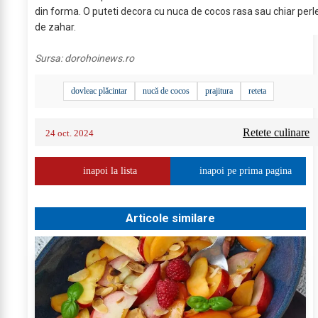
din forma. O puteti decora cu nuca de cocos rasa sau chiar perl
de zahar.
Sursa:
dorohoinews.ro
dovleac plăcintar
nucă de cocos
prajitura
reteta
Retete culinare
24 oct. 2024
inapoi la lista
inapoi pe prima pagina
Articole similare