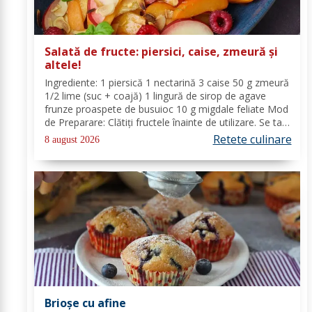
Salată de fructe: piersici, caise, zmeură și
altele!
Ingrediente: 1 piersică 1 nectarină 3 caise 50 g zmeură
1/2 lime (suc + coajă) 1 lingură de sirop de agave
frunze proaspete de busuioc 10 g migdale feliate Mod
de Preparare: Clătiți fructele înainte de utilizare. Se taie
piersicile, nectarinele și caisele în felii subțiri. Stoarceți
Retete culinare
8 august 2026
lămâia și...
Brioșe cu afine