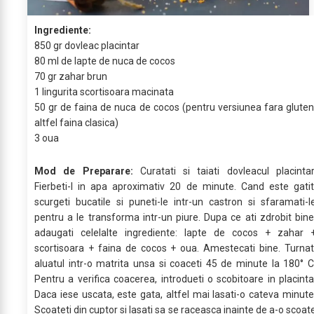
Ingrediente:
850 gr dovleac placintar
80 ml de lapte de nuca de cocos
70 gr zahar brun
1 lingurita scortisoara macinata
50 gr de faina de nuca de cocos (pentru versiunea fara gluten
altfel faina clasica)
3 oua
Mod de Preparare:
Curatati si taiati dovleacul placintar
Fierbeti-l in apa aproximativ 20 de minute. Cand este gatit
scurgeti bucatile si puneti-le intr-un castron si sfaramati-l
pentru a le transforma intr-un piure. Dupa ce ati zdrobit bine
adaugati celelalte ingrediente: lapte de cocos + zahar 
scortisoara + faina de cocos + oua. Amestecati bine. Turnat
aluatul intr-o matrita unsa si coaceti 45 de minute la 180° C
Pentru a verifica coacerea, introdueti o scobitoare in placinta
Daca iese uscata, este gata, altfel mai lasati-o cateva minute
Scoateti din cuptor si lasati sa se raceasca inainte de a-o scoat