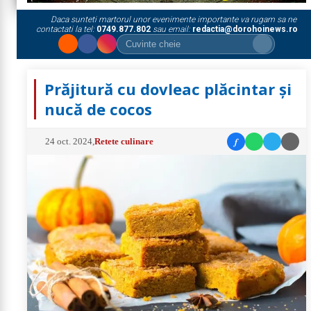
Daca sunteti martorul unor evenimente importante va rugam sa ne
contactati la tel:
0749.877.802
sau email:
redactia@dorohoinews.ro
Prăjitură cu dovleac plăcintar și
nucă de cocos
f
24 oct. 2024
,
Retete culinare