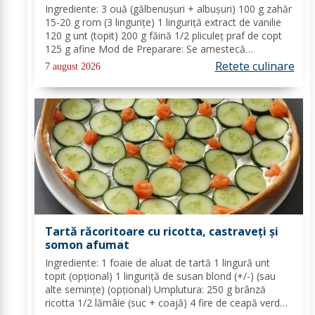
Ingrediente: 3 ouă (gălbenușuri + albușuri) 100 g zahăr
15-20 g rom (3 lingurițe) 1 linguriță extract de vanilie
120 g unt (topit) 200 g făină 1/2 pliculeț praf de copt
125 g afine Mod de Preparare: Se amestecă
gălbenușurile cu zahărul, romul și vanilia. Se adaugă
Retete culinare
7 august 2026
untul topit, făina și praful de...
Tartă răcoritoare cu ricotta, castraveți și
somon afumat
Ingrediente: 1 foaie de aluat de tartă 1 lingură unt
topit (opțional) 1 linguriță de susan blond (+/-) (sau
alte semințe) (opțional) Umplutura: 250 g brânză
ricotta 1/2 lămâie (suc + coajă) 4 fire de ceapă verde