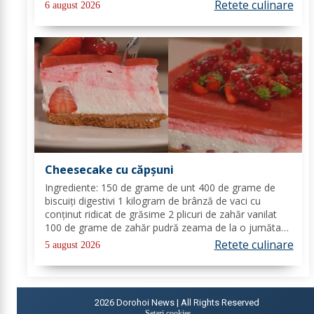
(+/-) piper Toppinguri: 1 castravete 80 gr somon
Retete culinare
6 august 2026
afumat 1 linguriță semințe de susan...
Cheesecake cu căpșuni
Ingrediente: 150 de grame de unt 400 de grame de
biscuiți digestivi 1 kilogram de brânză de vaci cu
conținut ridicat de grăsime 2 plicuri de zahăr vanilat
100 de grame de zahăr pudră zeama de la o jumătate
de lămâie 600 de mililitri de smântână pentru frișcă 4
Retete culinare
5 august 2026
foi de gelatină hidratate în apă rece...
2026
Dorohoi News | All Rights Reserved
Setari cookies