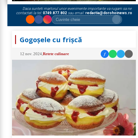
Daca sunteti martorul unor evenimente importante va rugam sa ne
contactati la tel:
0749.877.802
sau email:
redactia@dorohoinews.ro
Gogoşele cu frişcă
f
12 nov. 2024
,
Retete culinare