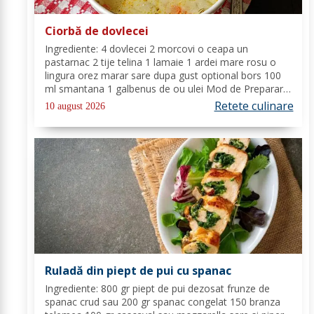
Ciorbă de dovlecei
Ingrediente: 4 dovlecei 2 morcovi o ceapa un
pastarnac 2 tije telina 1 lamaie 1 ardei mare rosu o
lingura orez marar sare dupa gust optional bors 100
ml smantana 1 galbenus de ou ulei Mod de Preparare:
Curatam morcovii, telina, ceapa, ardeiul si
Retete culinare
10 august 2026
pastarnacul, le tocam si le punem la fiert in...
Ruladă din piept de pui cu spanac
Ingrediente: 800 gr piept de pui dezosat frunze de
spanac crud sau 200 gr spanac congelat 150 branza