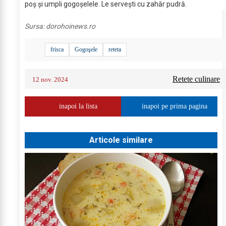
poş şi umpli gogoşelele. Le serveşti cu zahăr pudră.
Sursa:
dorohoinews.ro
frisca
Gogoşele
reteta
Retete culinare
12 nov. 2024
inapoi la lista
inapoi pe prima pagina
Articole similare