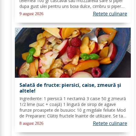
telemea 100 gr cascaval sau mozzarella sare si piper
dupa gust ulei pentru uns boia dulce, cimbru si piper
alb pentru crusta vin alb (150 ml) Mod de Preparare:
Retete culinare
9 august 2026
Spalam carnea si o tamponam cu un...
Salată de fructe: piersici, caise, zmeură și
altele!
Ingrediente: 1 piersică 1 nectarină 3 caise 50 g zmeură
1/2 lime (suc + coajă) 1 lingură de sirop de agave
frunze proaspete de busuioc 10 g migdale feliate Mod
de Preparare: Clătiți fructele înainte de utilizare. Se taie
piersicile, nectarinele și caisele în felii subțiri. Stoarceți
Retete culinare
8 august 2026
lămâia și...