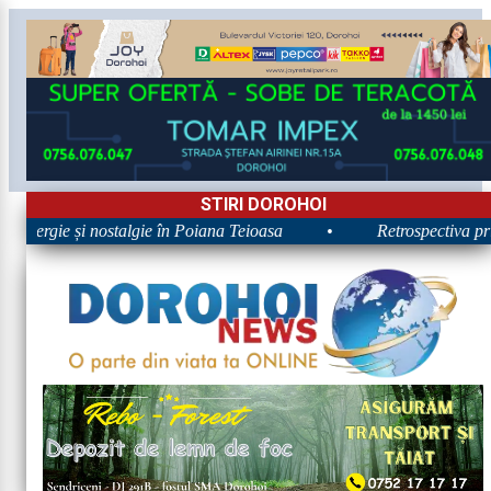
STIRI DOROHOI
 Energie și nostalgie în Poiana Teioasa
•
Retrospectiva prim