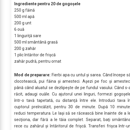
Ingrediente pentru 20 de gogoşele
250 g făină
500 ml apă
200 g unt
6 ouă
1 linguriţă sare
500 ml smântână grasă
200 g zahăr
1 plic întăritor de frişcă
zahăr pudră, pentru ornat
Mod de preparare:
Fierbi apa cu untul şi sarea. Când începe s
clocotească, pui făina şi amesteci. Aşezi pe foc şi amestec
până când aluatul se dezlipeşte de pe fundul vasului. Când s-
răcit, adaugi ouăle. Cu ajutorul unei linguri, formezi gogoşel
într-o tavă tapetată, cu distanţă între ele. Introduci tava î
cuptorul preîncălzit, pentru 30 de minute. După 10 minute
reduci temperatura. Le laşi să se răcească bine înainte de a l
secţiona, dar fără a le tăia complet. Separat, baţi smântân
rece cu zahărul şi întăritorul de frişcă. Transferi frişca într-u