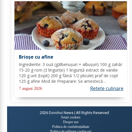
Brioșe cu afine
Ingrediente: 3 ouă (gălbenușuri + albușuri) 100 g zahăr
15-20 g rom (3 lingurițe) 1 linguriță extract de vanilie
120 g unt (topit) 200 g făină 1/2 pliculeț praf de copt
125 g afine Mod de Preparare: Se amestecă
gălbenușurile cu zahărul, romul și vanilia. Se adaugă
Retete culinare
7 august 2026
untul topit, făina și praful de...
2026
Dorohoi News | All Rights Reserved
Setari cookies
Despre noi
Politica de confidențialitate
Politica de utilizare cookie-uri