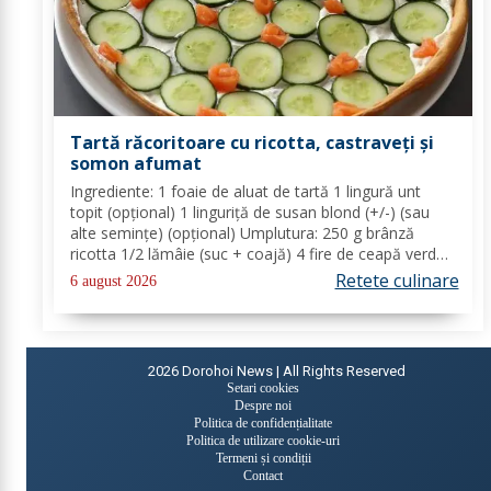
Tartă răcoritoare cu ricotta, castraveți și
somon afumat
Ingrediente: 1 foaie de aluat de tartă 1 lingură unt
topit (opțional) 1 linguriță de susan blond (+/-) (sau
alte semințe) (opțional) Umplutura: 250 g brânză
ricotta 1/2 lămâie (suc + coajă) 4 fire de ceapă verde
(+/-) piper Toppinguri: 1 castravete 80 gr somon
Retete culinare
6 august 2026
afumat 1 linguriță semințe de susan...
2026
Dorohoi News | All Rights Reserved
Setari cookies
Despre noi
Politica de confidențialitate
Politica de utilizare cookie-uri
Termeni și condiții
Contact