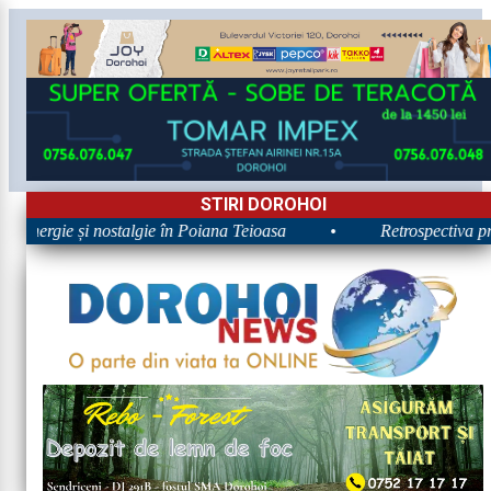
STIRI DOROHOI
 Energie și nostalgie în Poiana Teioasa
•
Retrospectiva prim