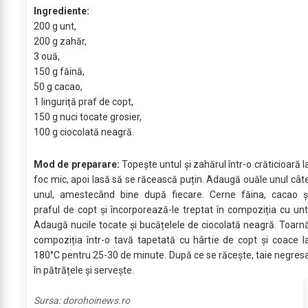
Ingrediente:
200 g unt,
200 g zahăr,
3 ouă,
150 g făină,
50 g cacao,
1 linguriță praf de copt,
150 g nuci tocate grosier,
100 g ciocolată neagră.
Mod de preparare:
Topește untul și zahărul într-o crăticioară l
foc mic, apoi lasă să se răcească puțin. Adaugă ouăle unul cât
unul, amestecând bine după fiecare. Cerne făina, cacao ș
praful de copt și încorporează-le treptat în compoziția cu unt
Adaugă nucile tocate și bucățelele de ciocolată neagră. Toarn
compoziția într-o tavă tapetată cu hârtie de copt și coace l
180°C pentru 25-30 de minute. După ce se răcește, taie negres
în pătrățele și servește.
Sursa:
dorohoinews.ro