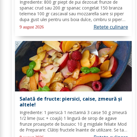
Ingrediente: 800 gr piept de pui dezosat frunze de
spanac crud sau 200 gr spanac congelat 150 branza
telemea 100 gr cascaval sau mozzarella sare si piper
dupa gust ulei pentru uns boia dulce, cimbru si piper
alb pentru crusta vin alb (150 ml) Mod de Preparare:
Retete culinare
9 august 2026
Spalam carnea si o tamponam cu un...
Salată de fructe: piersici, caise, zmeură și
altele!
Ingrediente: 1 piersică 1 nectarină 3 caise 50 g zmeură
1/2 lime (suc + coajă) 1 lingură de sirop de agave
frunze proaspete de busuioc 10 g migdale feliate Mod
de Preparare: Clătiți fructele înainte de utilizare. Se taie
piersicile, nectarinele și caisele în felii subțiri. Stoarceți