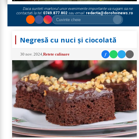
Daca sunteti martorul unor evenimente importante va rugam sa ne
contactati la tel:
0749.877.802
sau email:
redactia@dorohoinews.ro
Negresă cu nuci și ciocolată
f
30 nov. 2024
,
Retete culinare