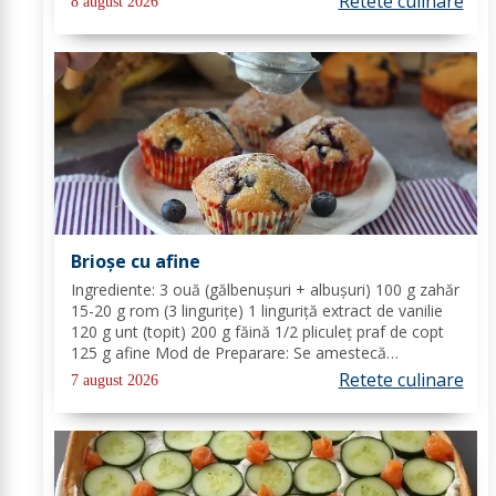
Retete culinare
8 august 2026
lămâia și...
Brioșe cu afine
Ingrediente: 3 ouă (gălbenușuri + albușuri) 100 g zahăr
15-20 g rom (3 lingurițe) 1 linguriță extract de vanilie
120 g unt (topit) 200 g făină 1/2 pliculeț praf de copt
125 g afine Mod de Preparare: Se amestecă
gălbenușurile cu zahărul, romul și vanilia. Se adaugă
Retete culinare
7 august 2026
untul topit, făina și praful de...