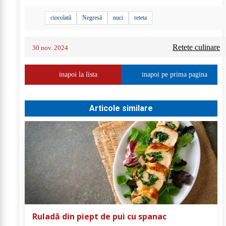
ciocolată
Negresă
nuci
reteta
Retete culinare
30 nov. 2024
inapoi la lista
inapoi pe prima pagina
Articole similare
Ruladă din piept de pui cu spanac